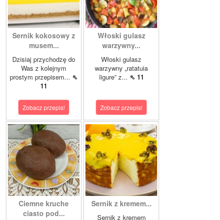
Sernik kokosowy z
Włoski gulasz
musem...
warzywny...
Dzisiaj przychodzę do
Włoski gulasz
Was z kolejnym
warzywny „ratatuia
prostym przepisem...
⇖
ligure” z...
⇖ 11
11
Zobacz przepis!
Zobacz przepis!
Ciemne kruche
Sernik z kremem...
ciasto pod...
Sernik z kremem