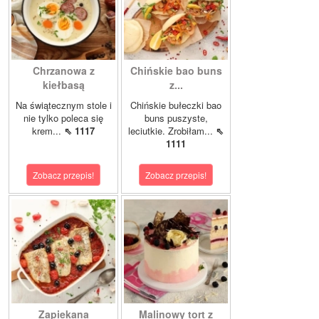
Chrzanowa z
Chińskie bao buns
kiełbasą
z...
Na świątecznym stole i
Chińskie bułeczki bao
nie tylko poleca się
buns puszyste,
krem...
⇖ 1117
leciutkie. Zrobiłam...
⇖
1111
Zobacz przepis!
Zobacz przepis!
Zapiekana
Malinowy tort z