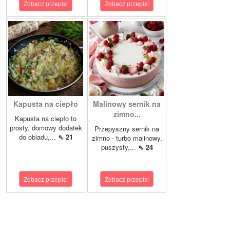
Zobacz przepis!
Zobacz przepis!
Kapusta na ciepło
Malinowy sernik na
zimno...
Kapusta na ciepło to
prosty, domowy dodatek
Przepyszny sernik na
do obiadu,...
⇖ 21
zimno - turbo malinowy,
puszysty,...
⇖ 24
Zobacz przepis!
Zobacz przepis!