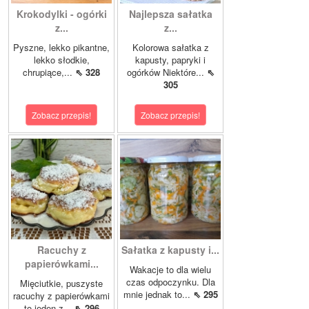
Krokodylki - ogórki
Najlepsza sałatka
z...
z...
Pyszne, lekko pikantne,
Kolorowa sałatka z
lekko słodkie,
kapusty, papryki i
chrupiące,...
⇖ 328
ogórków Niektóre...
⇖
305
Zobacz przepis!
Zobacz przepis!
Racuchy z
Sałatka z kapusty i...
papierówkami...
Wakacje to dla wielu
czas odpoczynku. Dla
Mięciutkie, puszyste
mnie jednak to...
⇖ 295
racuchy z papierówkami
to jeden z...
⇖ 296