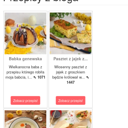
Babka genewska
Pasztet z jajek z...
Wielkanocna baba z
Wiosenny pasztet z
przepisu którego robiła
jajek z groszkiem
moja babcia, i...
⇖ 1071
będzie królował w...
⇖
1447
Zobacz przepis!
Zobacz przepis!