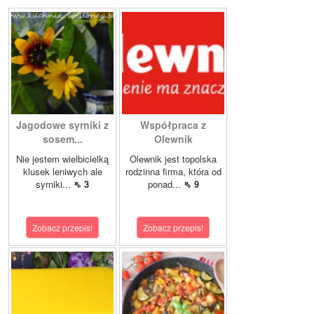
Jagodowe syrniki z
Współpraca z
sosem...
Olewnik
Nie jestem wielbicielką
Olewnik jest topolska
klusek leniwych ale
rodzinna firma, która od
syrniki...
⇖ 3
ponad...
⇖ 9
Zobacz przepis!
Zobacz przepis!