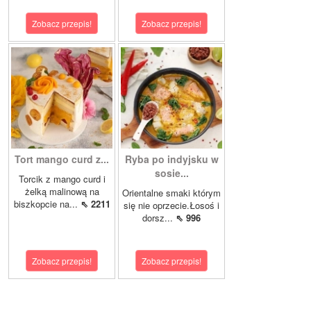
Zobacz przepis!
Zobacz przepis!
Tort mango curd z...
Ryba po indyjsku w
sosie...
Torcik z mango curd i
żelką malinową na
Orientalne smaki którym
biszkopcie na...
⇖ 2211
się nie oprzecie.Łosoś i
dorsz...
⇖ 996
Zobacz przepis!
Zobacz przepis!