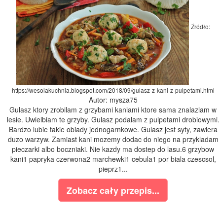
Źródło:
https://wesolakuchnia.blogspot.com/2018/09/gulasz-z-kani-z-pulpetami.html
Autor: mysza75
Gulasz ktory zrobilam z grzybami kaniami ktore sama znalazlam w
lesie. Uwielbiam te grzyby. Gulasz podalam z pulpetami drobiowymi.
Bardzo lubie takie obiady jednogarnkowe. Gulasz jest syty, zawiera
duzo warzyw. Zamiast kani mozemy dodac do niego na przykladam
pieczarki albo boczniaki. Nie kazdy ma dostep do lasu.6 grzybow
kani1 papryka czerwona2 marchewki1 cebula1 por biala czescsol,
pieprz1...
Zobacz cały przepis...