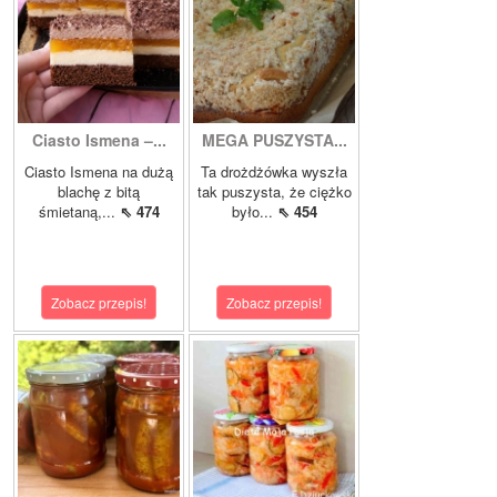
Ciasto Ismena –...
MEGA PUSZYSTA...
Ciasto Ismena na dużą
Ta drożdżówka wyszła
blachę z bitą
tak puszysta, że ciężko
śmietaną,...
⇖ 474
było...
⇖ 454
Zobacz przepis!
Zobacz przepis!