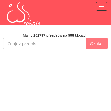
Toggl
naviga
Mamy
252797
przepisów na
598
blogach.