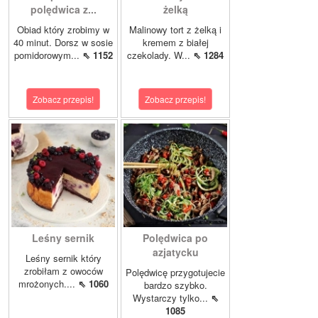
polędwica z...
żelką
Obiad który zrobimy w
Malinowy tort z żelką i
40 minut. Dorsz w sosie
kremem z białej
pomidorowym...
⇖ 1152
czekolady. W...
⇖ 1284
Zobacz przepis!
Zobacz przepis!
Leśny sernik
Polędwica po
azjatycku
Leśny sernik który
zrobiłam z owoców
Polędwicę przygotujecie
mrożonych....
⇖ 1060
bardzo szybko.
Wystarczy tylko...
⇖
1085