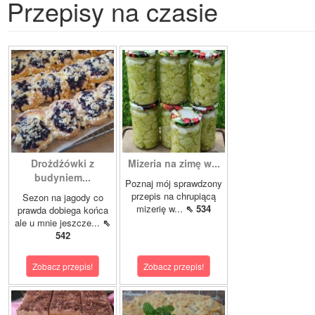
Przepisy na czasie
Drożdżówki z
Mizeria na zimę w...
budyniem...
Poznaj mój sprawdzony
przepis na chrupiącą
Sezon na jagody co
mizerię w...
⇖ 534
prawda dobiega końca
ale u mnie jeszcze...
⇖
542
Zobacz przepis!
Zobacz przepis!