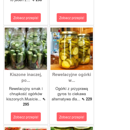
Zobacz przepis!
Zobacz przepis!
Kiszone inaczej,
Rewelacyjne ogórki
po...
w...
Rewelacyjny smak i
Ogórki z przyprawą
chrupkość ogórków
gyros to ciekawa
kiszonych.Musicie...
⇖
alternatywa dla...
⇖ 229
295
Zobacz przepis!
Zobacz przepis!