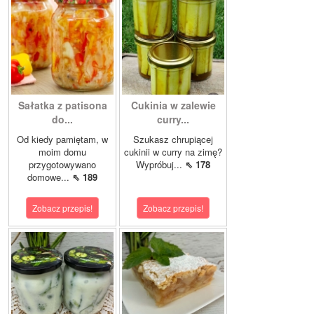
Sałatka z patisona
Cukinia w zalewie
do...
curry...
Od kiedy pamiętam, w
Szukasz chrupiącej
moim domu
cukinii w curry na zimę?
przygotowywano
Wypróbuj...
⇖ 178
domowe...
⇖ 189
Zobacz przepis!
Zobacz przepis!