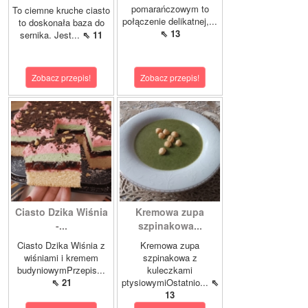
pomarańczowym to
To ciemne kruche ciasto
połączenie delikatnej,...
to doskonała baza do
⇖ 13
sernika. Jest...
⇖ 11
Zobacz przepis!
Zobacz przepis!
Ciasto Dzika Wiśnia
Kremowa zupa
-...
szpinakowa...
Ciasto Dzika Wiśnia z
Kremowa zupa
wiśniami i kremem
szpinakowa z
budyniowymPrzepis...
kuleczkami
⇖ 21
ptysiowymiOstatnio...
⇖
13