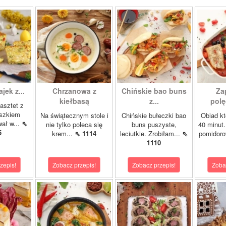
ajek z...
Chrzanowa z
Chińskie bao buns
Za
kiełbasą
z...
polę
asztet z
oszkiem
Na świątecznym stole i
Chińskie bułeczki bao
Obiad kt
wał w...
⇖
nie tylko poleca się
buns puszyste,
40 minut.
5
krem...
⇖ 1114
leciutkie. Zrobiłam...
⇖
pomidor
1110
zepis!
Zobacz przepis!
Zobacz przepis!
Zoba