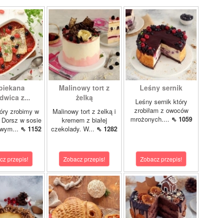
piekana
Malinowy tort z
Leśny sernik
dwica z...
żelką
Leśny sernik który
zrobiłam z owoców
óry zrobimy w
Malinowy tort z żelką i
mrożonych....
⇖ 1059
 Dorsz w sosie
kremem z białej
owym...
⇖ 1152
czekolady. W...
⇖ 1282
cz przepis!
Zobacz przepis!
Zobacz przepis!