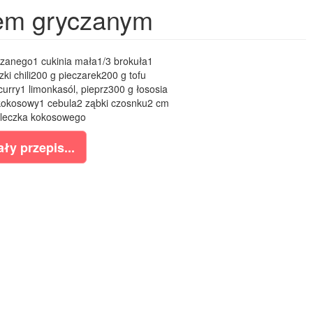
nem gryczanym
czanego1 cukinia mała1/3 brokuła1
i chili200 g pieczarek200 g tofu
rry1 limonkasól, pieprz300 g łososia
j kokosowy1 cebula2 ząbki czosnku2 cm
mleczka kokosowego
ły przepis...