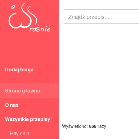
Dodaj bloga
Strona główna
O nas
Wszystkie przepisy
Wyświetlono:
668
razy
Hity dnia