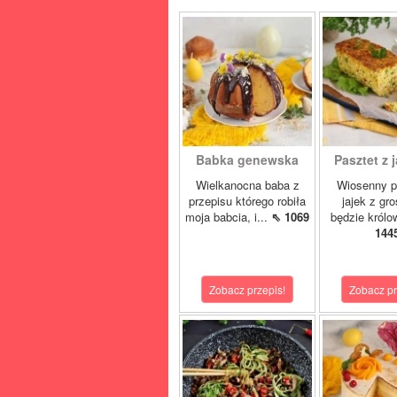
Babka genewska
Pasztet z j
Wielkanocna baba z
Wiosenny p
przepisu którego robiła
jajek z gr
moja babcia, i...
⇖ 1069
będzie królo
144
Zobacz przepis!
Zobacz pr