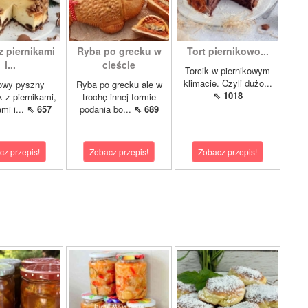
z piernikami
Ryba po grecku w
Tort piernikowo...
i...
cieście
Torcik w piernikowym
klimacie. Czyli dużo...
owy pyszny
Ryba po grecku ale w
⇖ 1018
k z piernikami,
trochę innej formie
mi i...
⇖ 657
podania bo...
⇖ 689
cz przepis!
Zobacz przepis!
Zobacz przepis!