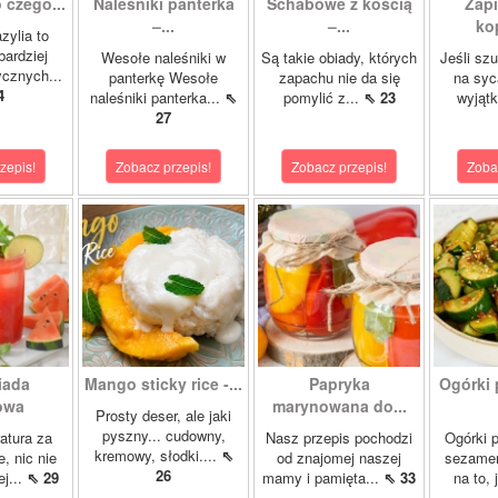
 czego...
Naleśniki panterka
Schabowe z kością
Zapi
–...
–...
ko
zylia to
bardziej
Wesołe naleśniki w
Są takie obiady, których
Jeśli sz
ycznych...
panterkę Wesołe
zapachu nie da się
na syc
4
naleśniki panterka...
⇖
pomylić z...
⇖ 23
wyjąt
27
zepis!
Zobacz przepis!
Zobacz przepis!
Zoba
iada
Mango sticky rice -...
Papryka
Ogórki 
owa
marynowana do...
Prosty deser, ale jaki
pyszny... cudowny,
atura za
Nasz przepis pochodzi
Ogórki p
kremowy, słodki....
⇖
, nic nie
od znajomej naszej
sezamem
26
ej...
⇖ 29
mamy i pamięta...
⇖ 33
na to, 