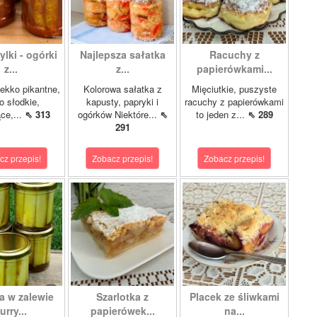
lki - ogórki
Najlepsza sałatka
Racuchy z
z...
z...
papierówkami...
ekko pikantne,
Kolorowa sałatka z
Mięciutkie, puszyste
o słodkie,
kapusty, papryki i
racuchy z papierówkami
ce,...
⇖ 313
ogórków Niektóre...
⇖
to jeden z...
⇖ 289
291
cz przepis!
Zobacz przepis!
Zobacz przepis!
a w zalewie
Szarlotka z
Placek ze śliwkami
urry...
papierówek...
na...