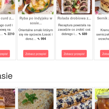
curd z...
Ryba po indyjsku w
Rolada drobiowa z...
Sernik 
sosie...
go curd i
Receptura powstała na
nową na
zasadzie co zrobić coś
Orientalne smaki którym
Krem
...
⇖ 2210
dobrego i...
⇖ 689
się nie oprzecie.Łosoś i
sernicze
dorsz...
⇖ 994
orzecha
zepis!
Zobacz przepis!
Zobacz przepis!
Zoba
asie