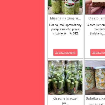
Mizeria na zimę w...
Ciasto Ism
Poznaj mój sprawdzony
Ciasto Ismen
przepis na chrupiącą
blachę z
mizerię w...
⇖ 512
śmietaną,.
Zobacz przepis!
Zobacz pr
Kiszone inaczej,
Sałatka z ka
po...
Wakacje to 