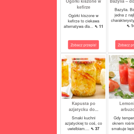
Ogórki kiszone w
Bazylia – do
kefirze
Bazylia. Ba
jedna z naj
Ogórki kiszone w
charakteryst
kefirze to ciekawa
⇖ 1
alternatywa dla...
⇖ 11
Zobacz przepis!
Zobacz pr
Kapusta po
Lemon
azjatycku do...
arbuz
Smaki kuchni
Gdy temper
azjatyckiej to coś, co
oknem rośnie
uwielbiam....
⇖ 37
smakuje lepi