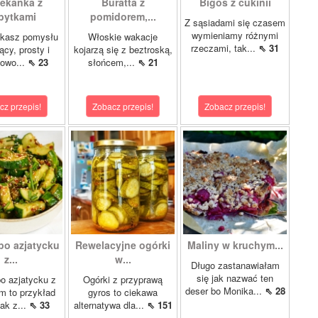
ekanka z
Buratta z
Bigos z cukinii
pytkami
pomidorem,...
Z sąsiadami się czasem
wymieniamy różnymi
ukasz pomysłu
Włoskie wakacje
rzeczami, tak...
⇖ 31
ący, prosty i
kojarzą się z beztroską,
kowo...
⇖ 23
słońcem,...
⇖ 21
cz przepis!
Zobacz przepis!
Zobacz przepis!
po azjatycku
Rewelacyjne ogórki
Maliny w kruchym...
z...
w...
Długo zastanawiałam
się jak nazwać ten
o azjatycku z
Ogórki z przyprawą
deser bo Monika...
⇖ 28
 to przykład
gyros to ciekawa
jak z...
⇖ 33
alternatywa dla...
⇖ 151