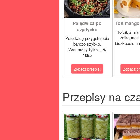
Polędwica po
Tort mango 
azjatycku
Torcik z man
żelką mali
Polędwicę przygotujecie
biszkopcie na
bardzo szybko.
Wystarczy tylko...
⇖
1085
Zobacz przepis!
Zobacz pr
Przepisy na cz