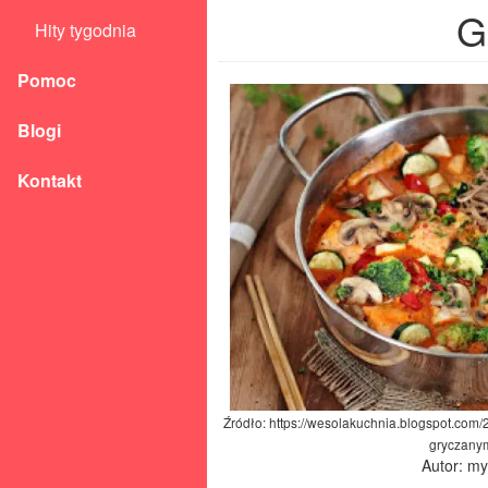
G
Hity tygodnia
Pomoc
Blogi
Kontakt
Źródło: https://wesolakuchnia.blogspot.com
gryczany
Autor: m