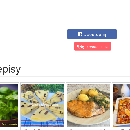
Udostępnij
Ryby i owoce morza
episy