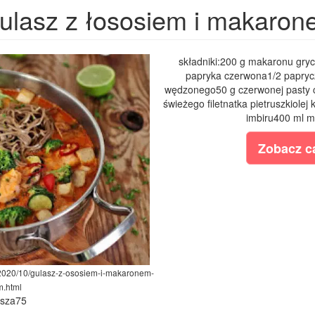
ulasz z łososiem i makaro
składniki:200 g makaronu gry
papryka czerwona1/2 papryczk
wędzonego50 g czerwonej pasty cu
świeżego filetnatka pietruszkiole
imbiru400 ml 
Zobacz ca
/2020/10/gulasz-z-ososiem-i-makaronem-
m.html
ysza75