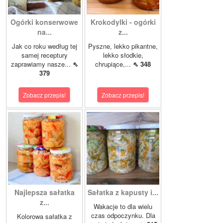
Ogórki konserwowe
Krokodylki - ogórki
na...
z...
Jak co roku według tej
Pyszne, lekko pikantne,
samej receptury
lekko słodkie,
zaprawiamy nasze...
⇖
chrupiące,...
⇖ 348
379
Zobacz przepis!
Zobacz przepis!
Najlepsza sałatka
Sałatka z kapusty i...
z...
Wakacje to dla wielu
czas odpoczynku. Dla
Kolorowa sałatka z