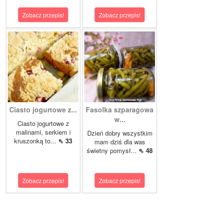
Zobacz przepis!
Zobacz przepis!
Ciasto jogurtowe z...
Fasolka szparagowa
w...
Ciasto jogurtowe z
malinami, serkiem i
Dzień dobry wszystkim
kruszonką to...
⇖ 33
mam dziś dla was
świetny pomysł...
⇖ 48
Zobacz przepis!
Zobacz przepis!