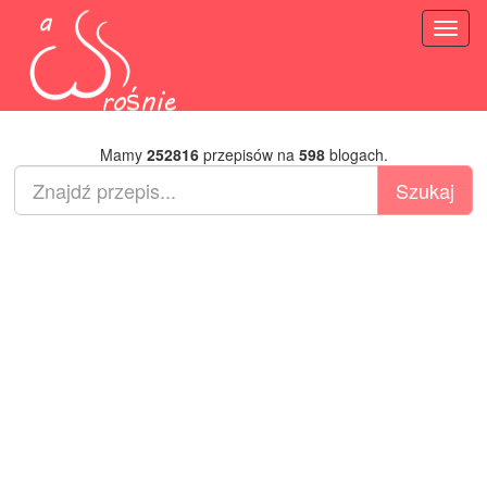
Toggl
naviga
Mamy
252816
przepisów na
598
blogach.