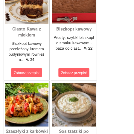
Ciasto Kawa z
Biszkopt kawowy
mlekiem
Prosty, szybki biszkopt
o smaku kawowym -
Biszkopt kawowy
baza do ciast...
⇖ 22
przełożony kremem
budyniowym również
o...
⇖ 24
Zobacz przepis!
Zobacz przepis!
Szaszłyki z karkówki
Sos tzatziki po