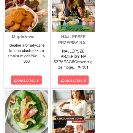
Migdałowo -...
NAJLEPSZE
PRZEPISY NA...
Idealne aromatyczne
kruche ciasteczka o
NAJLEPSZE
smaku migdałów,...
⇖
PRZEPISY NA
363
SZPARAGI!Cieszę się,
że mogę...
⇖ 501
Zobacz przepis!
Zobacz przepis!