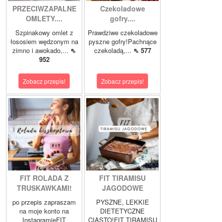
PRZECIWZAPALNE
Czekoladowe
OMLETY....
gofry....
Szpinakowy omlet z
Prawdziwe czekoladowe
łososiem wędzonym na
pyszne gofry!Pachnące
zimno i awokado,...
⇖
czekoladą,...
⇖ 577
952
Zobacz przepis!
Zobacz przepis!
FIT ROLADA Z
FIT TIRAMISU
TRUSKAWKAMI!
JAGODOWE
po przepis zapraszam
PYSZNE, LEKKIE
na moje konto na
DIETETYCZNE
InstagramieFIT
CIASTO!FIT TIRAMISU