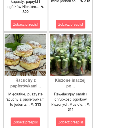
mnie jednak to...
⇖ 315
kapusty, papryki i
ogórków Niektóre...
⇖
322
Zobacz przepis!
Zobacz przepis!
Racuchy z
Kiszone inaczej,
papierówkami...
po...
Mięciutkie, puszyste
Rewelacyjny smak i
racuchy z papierówkami
chrupkość ogórków
to jeden z...
⇖ 313
kiszonych.Musicie...
⇖
311
Zobacz przepis!
Zobacz przepis!