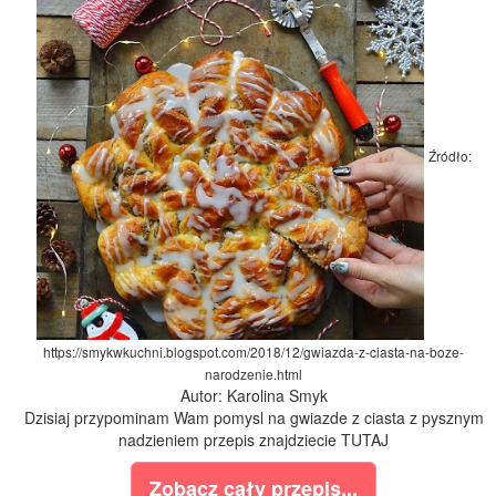
Źródło:
https://smykwkuchni.blogspot.com/2018/12/gwiazda-z-ciasta-na-boze-
narodzenie.html
Autor: Karolina Smyk
Dzisiaj przypominam Wam pomysl na gwiazde z ciasta z pysznym
nadzieniem przepis znajdziecie TUTAJ
Zobacz cały przepis...