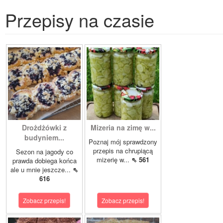
Przepisy na czasie
Drożdżówki z
Mizeria na zimę w...
budyniem...
Poznaj mój sprawdzony
przepis na chrupiącą
Sezon na jagody co
mizerię w...
⇖ 561
prawda dobiega końca
ale u mnie jeszcze...
⇖
616
Zobacz przepis!
Zobacz przepis!