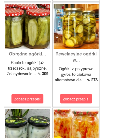
Obłędne ogórki...
Rewelacyjne ogórki
w...
Robię te ogórki już
trzeci rok, są pyszne.
Ogórki z przyprawą
Zdecydowanie...
⇖ 309
gyros to ciekawa
alternatywa dla...
⇖ 278
Zobacz przepis!
Zobacz przepis!