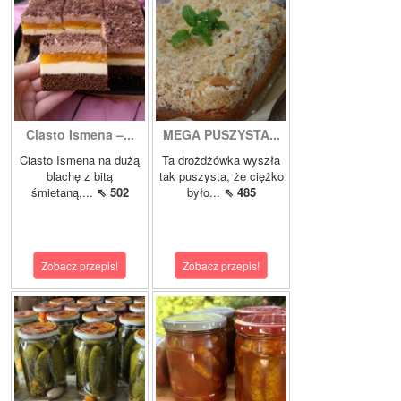
Ciasto Ismena –...
MEGA PUSZYSTA...
Ciasto Ismena na dużą
Ta drożdżówka wyszła
blachę z bitą
tak puszysta, że ciężko
śmietaną,...
⇖ 502
było...
⇖ 485
Zobacz przepis!
Zobacz przepis!