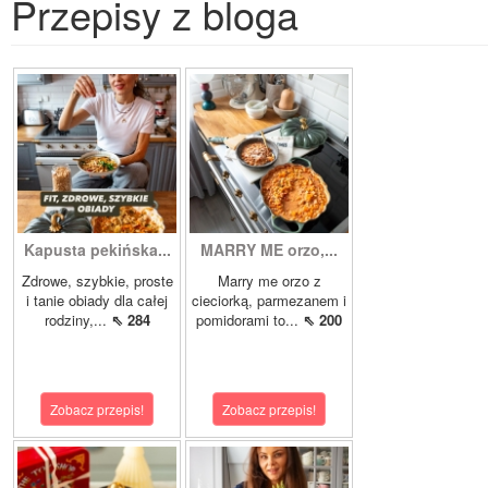
Przepisy z bloga
Kapusta pekińska...
MARRY ME orzo,...
Zdrowe, szybkie, proste
Marry me orzo z
i tanie obiady dla całej
cieciorką, parmezanem i
rodziny,...
⇖ 284
pomidorami to...
⇖ 200
Zobacz przepis!
Zobacz przepis!