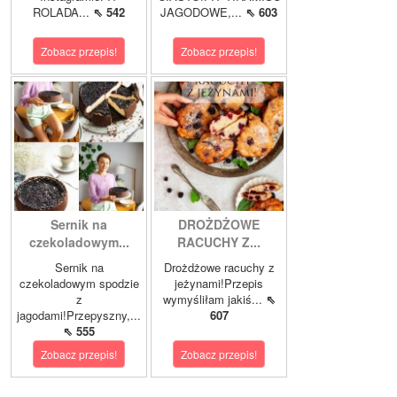
ROLADA...
⇖ 542
JAGODOWE,...
⇖ 603
Zobacz przepis!
Zobacz przepis!
Sernik na
DROŻDŻOWE
czekoladowym...
RACUCHY Z...
Sernik na
Drożdżowe racuchy z
czekoladowym spodzie
jeżynami!Przepis
z
wymyśliłam jakiś...
⇖
jagodami!Przepyszny,...
607
⇖ 555
Zobacz przepis!
Zobacz przepis!