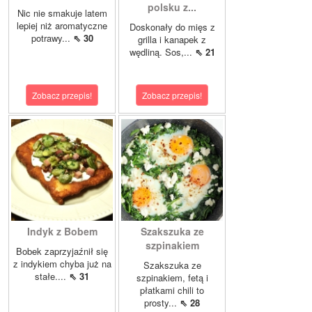
polsku z...
Nic nie smakuje latem
lepiej niż aromatyczne
Doskonały do mięs z
potrawy...
⇖ 30
grilla i kanapek z
wędliną. Sos,...
⇖ 21
Zobacz przepis!
Zobacz przepis!
Indyk z Bobem
Szakszuka ze
szpinakiem
Bobek zaprzyjaźnił się
z indykiem chyba już na
Szakszuka ze
stałe....
⇖ 31
szpinakiem, fetą i
płatkami chili to
prosty...
⇖ 28