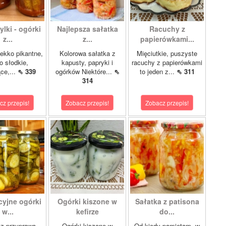
lki - ogórki
Najlepsza sałatka
Racuchy z
z...
z...
papierówkami...
ekko pikantne,
Kolorowa sałatka z
Mięciutkie, puszyste
o słodkie,
kapusty, papryki i
racuchy z papierówkami
ce,...
⇖ 339
ogórków Niektóre...
⇖
to jeden z...
⇖ 311
314
cz przepis!
Zobacz przepis!
Zobacz przepis!
cyjne ogórki
Ogórki kiszone w
Sałatka z patisona
w...
kefirze
do...
 z przyprawą
Ogórki kiszone w
Od kiedy pamiętam, w