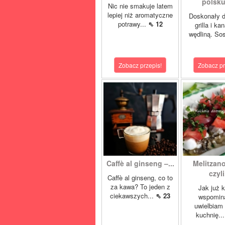
polsku 
Nic nie smakuje latem
lepiej niż aromatyczne
Doskonały d
potrawy...
⇖ 12
grilla i ka
wędliną. Sos
Zobacz przepis!
Zobacz pr
Caffè al ginseng –...
Melitzano
czyli.
Caffè al ginseng, co to
za kawa? To jeden z
Jak już 
ciekawszych...
⇖ 23
wspomin
uwielbiam
kuchnię..