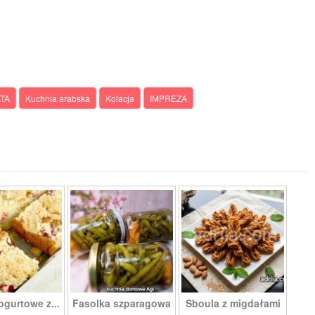
TA
Kuchnia arabska
Kolacja
IMPREZA
ogurtowe z...
Fasolka szparagowa
Sboula z migdałami