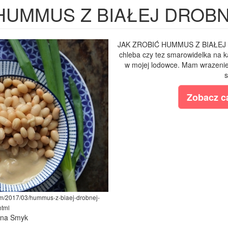
HUMMUS Z BIAŁEJ DROBN
JAK ZROBIĆ HUMMUS Z BIAŁEJ 
chleba czy tez smarowidelka na k
w mojej lodowce. Mam wrazenie,
s
Zobacz ca
om/2017/03/hummus-z-biaej-drobnej-
html
lina Smyk