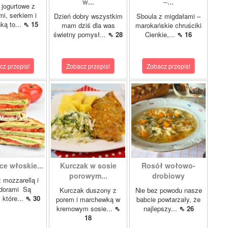
w...
–...
 jogurtowe z
mi, serkiem i
Dzień dobry wszystkim
Sboula z migdałami –
ką to...
⇖ 15
mam dziś dla was
marokańskie chruściki
świetny pomysł...
⇖ 28
Cienkie,...
⇖ 16
cz przepis!
Zobacz przepis!
Zobacz przepis!
ce włoskie...
Kurczak w sosie
Rosół wołowo-
porowym...
drobiowy
z mozzarellą i
dorami Są
Kurczak duszony z
Nie bez powodu nasze
 które...
⇖ 30
porem i marchewką w
babcie powtarzały, że
kremowym sosie...
⇖
najlepszy...
⇖ 26
18