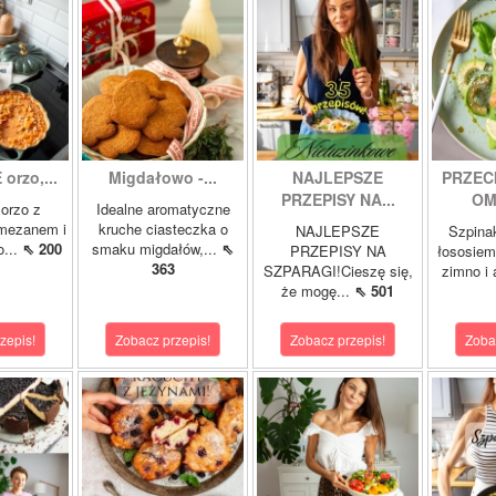
orzo,...
Migdałowo -...
NAJLEPSZE
PRZEC
PRZEPISY NA...
OM
orzo z
Idealne aromatyczne
rmezanem i
kruche ciasteczka o
NAJLEPSZE
Szpina
o...
⇖ 200
smaku migdałów,...
⇖
PRZEPISY NA
łososie
363
SZPARAGI!Cieszę się,
zimno i
że mogę...
⇖ 501
zepis!
Zobacz przepis!
Zobacz przepis!
Zoba