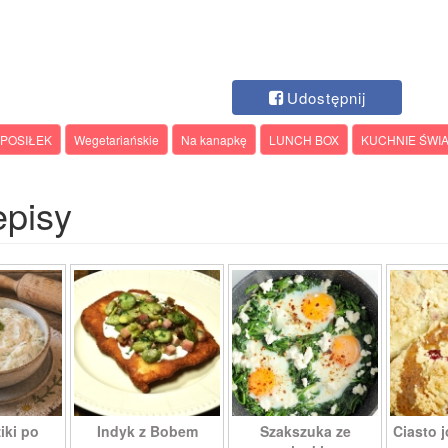
Udostępnij
POSIŁEK
Wegetariańskie
Na kanapkę
LUNCH BOX
KUCHNIE ŚWIA
episy
iki po
Indyk z Bobem
Szakszuka ze
Ciasto j