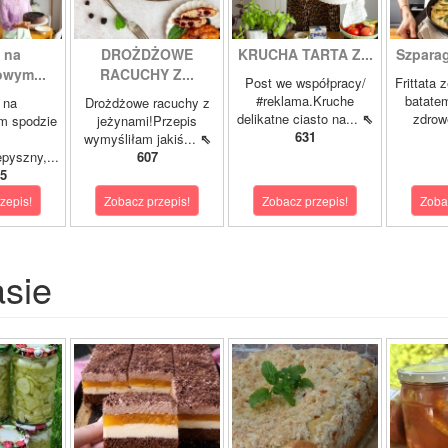
 na
DROŻDŻOWE
KRUCHA TARTA Z...
Szparagi
owym...
RACUCHY Z...
Post we współpracy/
Frittata 
#reklama.Kruche
batatem
 na
Drożdżowe racuchy z
delikatne ciasto na...
⇖
zdrowe
m spodzie
jeżynami!Przepis
631
wymyśliłam jakiś...
⇖
pyszny,...
607
5
zepis!
Zobacz przepis!
Zobacz przepis!
Zoba
asie