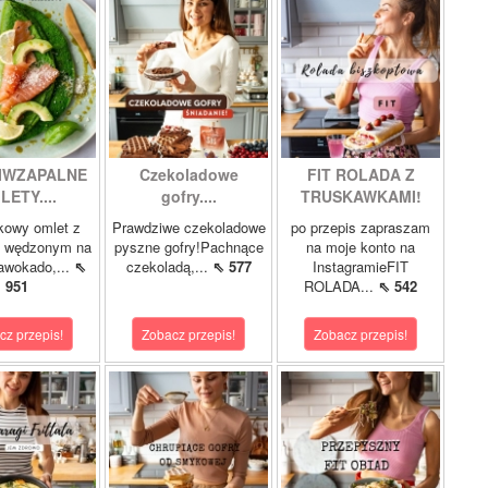
IWZAPALNE
Czekoladowe
FIT ROLADA Z
LETY....
gofry....
TRUSKAWKAMI!
kowy omlet z
Prawdziwe czekoladowe
po przepis zapraszam
m wędzonym na
pyszne gofry!Pachnące
na moje konto na
 awokado,...
⇖
czekoladą,...
⇖ 577
InstagramieFIT
951
ROLADA...
⇖ 542
cz przepis!
Zobacz przepis!
Zobacz przepis!