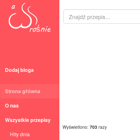
Dodaj bloga
Strona główna
O nas
Wszystkie przepisy
Wyświetlono:
703
razy
Hity dnia