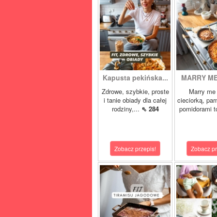
Kapusta pekińska...
MARRY ME 
Zdrowe, szybkie, proste
Marry me 
i tanie obiady dla całej
cieciorką, pa
rodziny,...
⇖ 284
pomidorami t
Zobacz przepis!
Zobacz pr