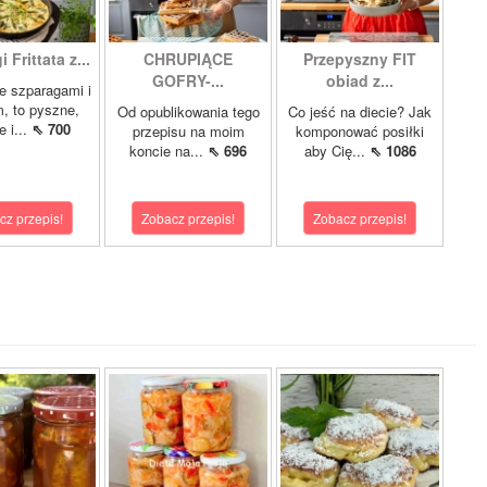
 Frittata z...
CHRUPIĄCE
Przepyszny FIT
GOFRY-...
obiad z...
ze szparagami i
, to pyszne,
Od opublikowania tego
Co jeść na diecie? Jak
 i...
⇖ 700
przepisu na moim
komponować posiłki
koncie na...
⇖ 696
aby Cię...
⇖ 1086
cz przepis!
Zobacz przepis!
Zobacz przepis!