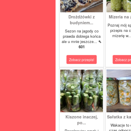
Drożdżówki z
Mizeria na 
budyniem...
Poznaj mój s
przepis na 
Sezon na jagody co
mizerię w.
prawda dobiega końca
ale u mnie jeszcze...
⇖
601
Zobacz przepis!
Zobacz pr
Kiszone inaczej,
Sałatka z ka
po...
Wakacje to 
czas odpocz
Rewelacyjny smak i