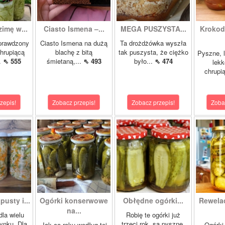
zimę w...
Ciasto Ismena –...
MEGA PUSZYSTA...
Krokody
prawdzony
Ciasto Ismena na dużą
Ta drożdżówka wyszła
chrupiącą
blachę z bitą
tak puszysta, że ciężko
Pyszne, l
..
⇖ 555
śmietaną,...
⇖ 493
było...
⇖ 474
lekk
chrupią
zepis!
Zobacz przepis!
Zobacz przepis!
Zoba
pusty i...
Ogórki konserwowe
Obłędne ogórki...
Rewela
na...
dla wielu
Robię te ogórki już
ynku. Dla
trzeci rok, są pyszne.
Jak co roku według tej
Ogórki