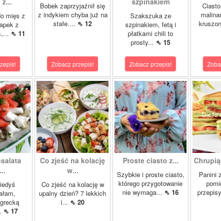
z...
szpinakiem
Bobek zaprzyjaźnił się
Ciasto
z indykiem chyba już na
malina
o mięs z
Szakszuka ze
stałe....
⇖ 12
kruszon
napek z
szpinakiem, fetą i
,...
⇖ 11
płatkami chili to
prosty...
⇖ 15
zepis!
Zobacz przepis!
Zobacz przepis!
Zoba
salata
Co zjeść na kolację
Proste ciasto z...
Chrupią
..
w...
Szybkie i proste ciasto,
Panini 
którego przygotowanie
pomi
kiedyś
Co zjeść na kolację w
nie wymaga...
⇖ 16
przepisy
ałam,
upalny dzień? 7 lekkich
 grecką
i...
⇖ 20
..
⇖ 17