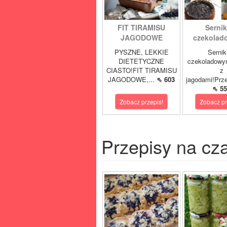
FIT TIRAMISU
Sernik
JAGODOWE
czekolad
PYSZNE, LEKKIE
Sernik
DIETETYCZNE
czekoladowy
CIASTO!FIT TIRAMISU
z
JAGODOWE,...
⇖ 603
jagodami!Prze
⇖ 55
Zobacz przepis!
Zobacz pr
Przepisy na cz