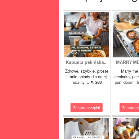
Kapusta pekińska...
MARRY ME 
Zdrowe, szybkie, proste
Marry me 
i tanie obiady dla całej
cieciorką, pa
rodziny,...
⇖ 283
pomidorami t
Zobacz przepis!
Zobacz pr