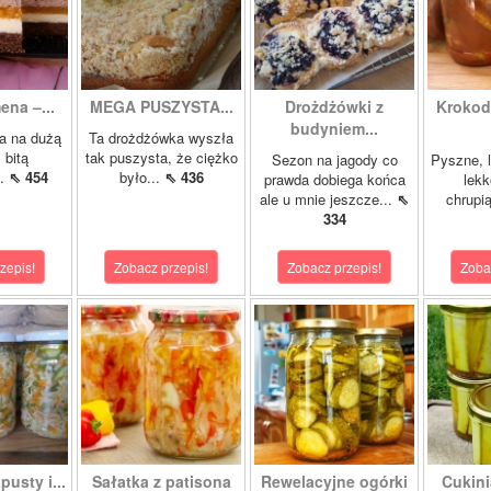
ena –...
MEGA PUSZYSTA...
Drożdżówki z
Krokody
budyniem...
a na dużą
Ta drożdżówka wyszła
 bitą
tak puszysta, że ciężko
Sezon na jagody co
Pyszne, l
..
⇖ 454
było...
⇖ 436
prawda dobiega końca
lekk
ale u mnie jeszcze...
⇖
chrupią
334
zepis!
Zobacz przepis!
Zobacz przepis!
Zoba
pusty i...
Sałatka z patisona
Rewelacyjne ogórki
Cukini