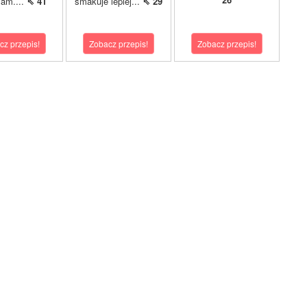
iam....
⇖ 41
smakuje lepiej...
⇖ 29
cz przepis!
Zobacz przepis!
Zobacz przepis!