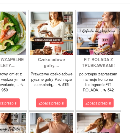
IWZAPALNE
Czekoladowe
FIT ROLADA Z
LETY....
gofry....
TRUSKAWKAMI!
kowy omlet z
Prawdziwe czekoladowe
po przepis zapraszam
m wędzonym na
pyszne gofry!Pachnące
na moje konto na
 awokado,...
⇖
czekoladą,...
⇖ 575
InstagramieFIT
950
ROLADA...
⇖ 542
cz przepis!
Zobacz przepis!
Zobacz przepis!