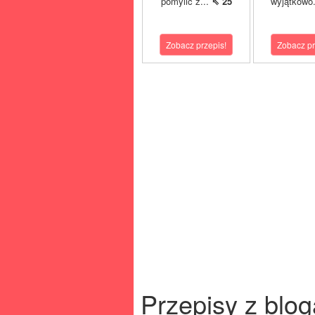
pomylić z...
⇖ 25
wyjątkowo.
Zobacz przepis!
Zobacz pr
Przepisy z blog