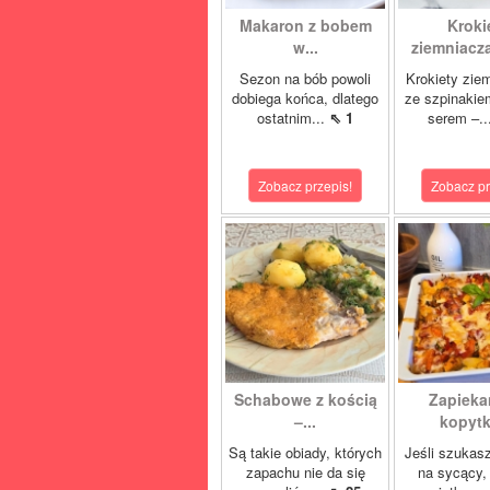
Makaron z bobem
Kroki
w...
ziemniacza
Sezon na bób powoli
Krokiety zie
dobiega końca, dlatego
ze szpinakie
ostatnim...
⇖ 1
serem –..
Zobacz przepis!
Zobacz pr
Schabowe z kością
Zapieka
–...
kopyt
Są takie obiady, których
Jeśli szukas
zapachu nie da się
na sycący, 