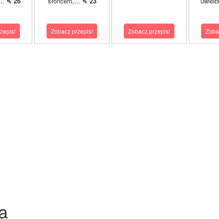
..
⇖ 26
słońcem,...
⇖ 23
uwielb
zepis!
Zobacz przepis!
Zobacz przepis!
Zoba
a