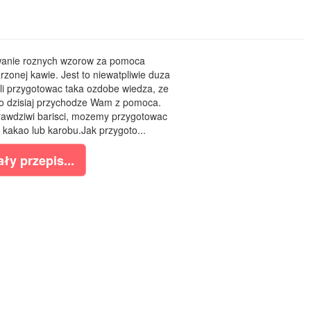
lowanie roznych wzorow za pomoca
zonej kawie. Jest to niewatpliwie duza
ali przygotowac taka ozdobe wiedza, ze
ego dzisiaj przychodze Wam z pomoca.
prawdziwi barisci, mozemy przygotowac
 kakao lub karobu.Jak przygoto...
ły przepis...