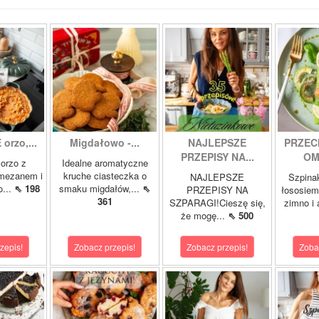
orzo,...
Migdałowo -...
NAJLEPSZE
PRZEC
PRZEPISY NA...
OM
orzo z
Idealne aromatyczne
rmezanem i
kruche ciasteczka o
NAJLEPSZE
Szpina
o...
⇖ 198
smaku migdałów,...
⇖
PRZEPISY NA
łososie
361
SZPARAGI!Cieszę się,
zimno i
że mogę...
⇖ 500
zepis!
Zobacz przepis!
Zobacz przepis!
Zoba