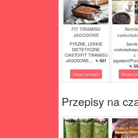
FIT TIRAMISU
Sernik
JAGODOWE
czekolad
PYSZNE, LEKKIE
Sernik
DIETETYCZNE
czekoladowy
CIASTO!FIT TIRAMISU
z
JAGODOWE,...
⇖ 601
jagodami!Prze
⇖ 55
Zobacz przepis!
Zobacz pr
Przepisy na cz