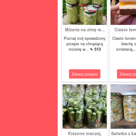
Mizeria na zimę w...
Ciasto Ism
Poznaj mój sprawdzony
Ciasto Ismen
przepis na chrupiącą
blachę z
mizerię w...
⇖ 513
śmietaną,.
Zobacz przepis!
Zobacz pr
Kiszone inaczej,
Sałatka z ka