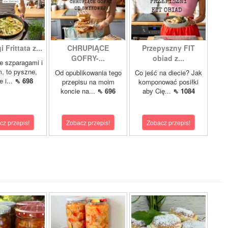
 Frittata z...
CHRUPIĄCE
Przepyszny FIT
GOFRY-...
obiad z...
ze szparagami i
, to pyszne,
Od opublikowania tego
Co jeść na diecie? Jak
 i...
⇖ 698
przepisu na moim
komponować posiłki
koncie na...
⇖ 696
aby Cię...
⇖ 1084
cz przepis!
Zobacz przepis!
Zobacz przepis!