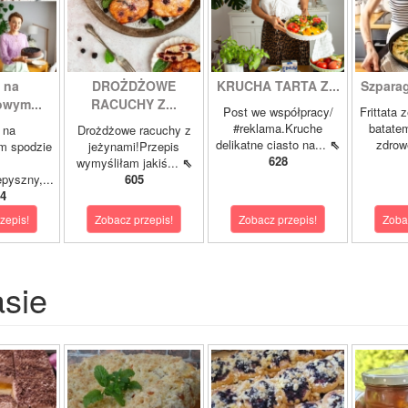
 na
DROŻDŻOWE
KRUCHA TARTA Z...
Szparagi
owym...
RACUCHY Z...
Post we współpracy/
Frittata 
#reklama.Kruche
batatem
 na
Drożdżowe racuchy z
delikatne ciasto na...
⇖
zdrowe
m spodzie
jeżynami!Przepis
628
wymyśliłam jakiś...
⇖
pyszny,...
605
4
zepis!
Zobacz przepis!
Zobacz przepis!
Zoba
asie