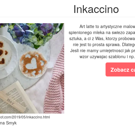
Inkaccino
Art latte to artystyczne ma
spienionego mleka na swiezo zapar
sztuka, a ci z Was, ktorzy probow
nie jest to prosta sprawa. Dlat
Jesli nie mamy umiejetnosci jak 
wzor uzywajac szablonu i np.
Zobacz ca
pot.com/2019/05/inkaccino.html
lina Smyk