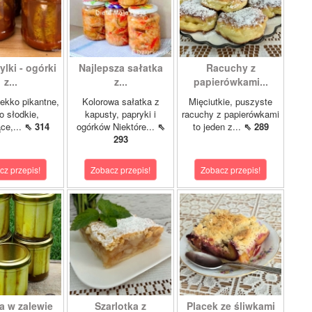
lki - ogórki
Najlepsza sałatka
Racuchy z
z...
z...
papierówkami...
ekko pikantne,
Kolorowa sałatka z
Mięciutkie, puszyste
o słodkie,
kapusty, papryki i
racuchy z papierówkami
ce,...
⇖ 314
ogórków Niektóre...
⇖
to jeden z...
⇖ 289
293
cz przepis!
Zobacz przepis!
Zobacz przepis!
a w zalewie
Szarlotka z
Placek ze śliwkami