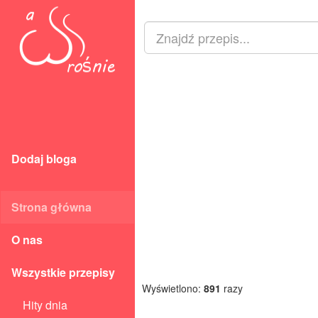
Dodaj bloga
Strona główna
O nas
Wszystkie przepisy
Wyświetlono:
891
razy
Hity dnia