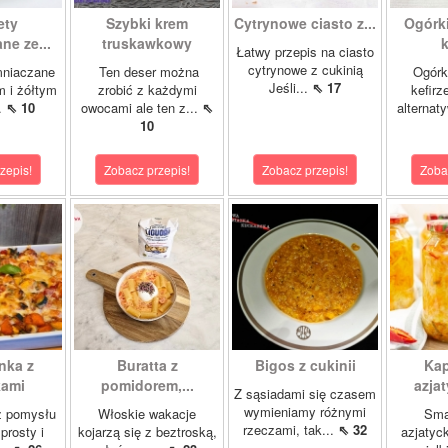
ety
Szybki krem
Cytrynowe ciasto z...
Ogórk
ne ze...
truskawkowy
k
Łatwy przepis na ciasto
cytrynowe z cukinią
mniaczane
Ten deser można
Ogórk
Jeśli...
⇖ 17
m i żółtym
zrobić z każdymi
kefirz
.
⇖ 10
owocami ale ten z...
⇖
alternat
10
zepis!
Zobacz przepis!
Zobacz przepis!
Zoba
nka z
Buratta z
Bigos z cukinii
Kap
kami
pomidorem,...
azjat
Z sąsiadami się czasem
wymieniamy różnymi
z pomysłu
Włoskie wakacje
Sma
rzeczami, tak...
⇖ 32
prosty i
kojarzą się z beztroską,
azjatyck