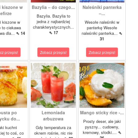
i kiszone w
Bazylia – do czego...
Naleśniki panterka
efirze
–...
Bazylia. Bazylia to
jedna z najbardziej
i kiszone w
Wesołe naleśniki w
charakterystycznych...
e to ciekawa
panterkę Wesołe
⇖ 17
ywa dla...
⇖ 14
naleśniki panterka...
⇖
31
cz przepis!
Zobacz przepis!
Zobacz przepis!
usta po
Lemoniada
Mango sticky rice -...
ycku do...
arbuzowa
Prosty deser, ale jaki
pyszny... cudowny,
ki kuchni
Gdy temperatura za
kremowy, słodki....
⇖
iej to coś, co
oknem rośnie, nic nie
26