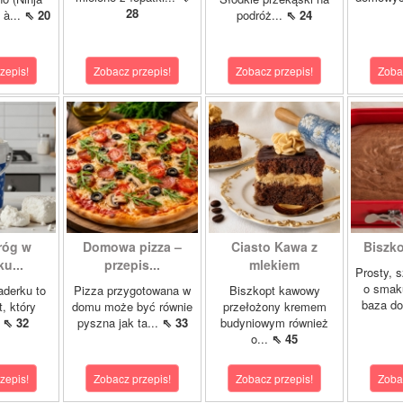
28
 à...
⇖ 20
podróż...
⇖ 24
zepis!
Zobacz przepis!
Zobacz przepis!
Zoba
róg w
Domowa pizza –
Ciasto Kawa z
Biszk
u...
przepis...
mlekiem
Prosty, 
o smak
aderku to
Pizza przygotowana w
Biszkopt kawowy
baza do
t, który
domu może być równie
przełożony kremem
.
⇖ 32
pyszna jak ta...
⇖ 33
budyniowym również
o...
⇖ 45
zepis!
Zobacz przepis!
Zobacz przepis!
Zoba