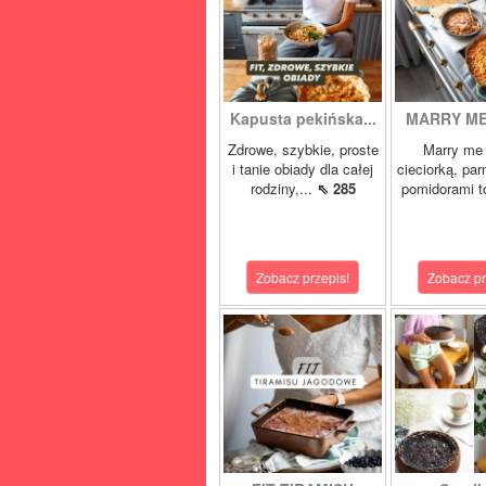
Kapusta pekińska...
MARRY ME 
Zdrowe, szybkie, proste
Marry me 
i tanie obiady dla całej
cieciorką, pa
rodziny,...
⇖ 285
pomidorami t
Zobacz przepis!
Zobacz pr