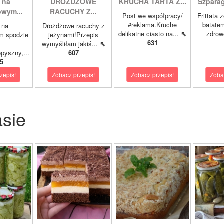
 na
DROŻDŻOWE
KRUCHA TARTA Z...
Szparagi
owym...
RACUCHY Z...
Post we współpracy/
Frittata 
#reklama.Kruche
batatem
 na
Drożdżowe racuchy z
delikatne ciasto na...
⇖
zdrowe
m spodzie
jeżynami!Przepis
631
wymyśliłam jakiś...
⇖
pyszny,...
607
5
zepis!
Zobacz przepis!
Zobacz przepis!
Zoba
asie