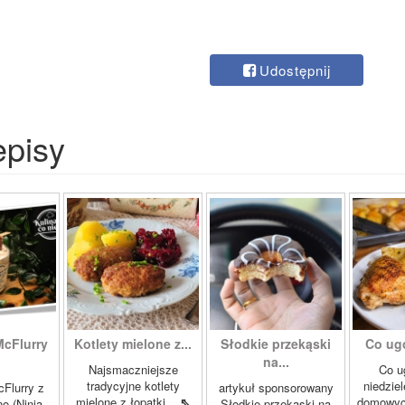
Udostępnij
episy
McFlurry
Kotlety mielone z...
Słodkie przekąski
Co ug
na...
Najsmaczniejsze
Co u
tradycyjne kotlety
niedzie
cFlurry z
artykuł sponsorowany
mielone z łopatki...
⇖
domowych
o (Ninja
Słodkie przekąski na