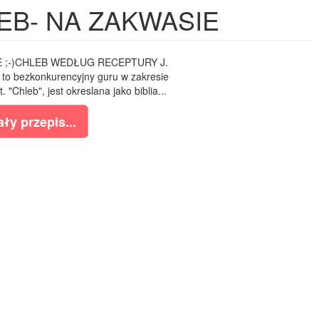
EB- NA ZAKWASIE
 ;-)CHLEB WEDŁUG RECEPTURY J.
o bezkonkurencyjny guru w zakresie
 "Chleb", jest okreslana jako biblia...
ły przepis...