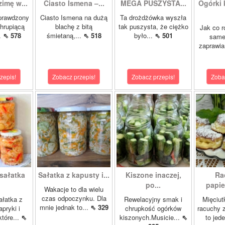
zimę w...
Ciasto Ismena –...
MEGA PUSZYSTA...
Ogórki
prawdzony
Ciasto Ismena na dużą
Ta drożdżówka wyszła
chrupiącą
blachę z bitą
tak puszysta, że ciężko
Jak co r
..
⇖ 578
śmietaną,...
⇖ 518
było...
⇖ 501
samej
zaprawia
zepis!
Zobacz przepis!
Zobacz przepis!
Zoba
sałatka
Sałatka z kapusty i...
Kiszone inaczej,
Ra
po...
papie
Wakacje to dla wielu
czas odpoczynku. Dla
ałatka z
Rewelacyjny smak i
Mięciut
mnie jednak to...
⇖ 329
apryki i
chrupkość ogórków
racuchy 
tóre...
⇖
kiszonych.Musicie...
⇖
to jede