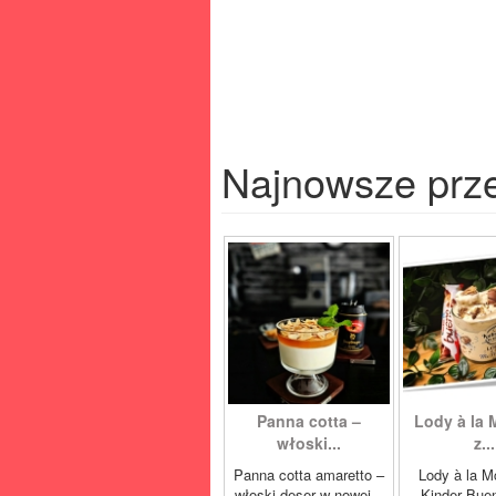
Najnowsze prz
Panna cotta –
Lody à la 
włoski...
z...
Panna cotta amaretto –
Lody à la M
włoski deser w nowej...
Kinder Buen