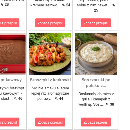
⇖ 28
kremem serowo...
⇖ 24
sobie z nim nawet...
⇖
25
cz przepis!
Zobacz przepis!
Zobacz przepis!
opt kawowy
Szaszłyki z karkówki
Sos tzatziki po
polsku z...
szybki biszkopt
Nic nie smakuje latem
u kawowym -
lepiej niż aromatyczne
Doskonały do mięs z
 ciast...
⇖ 46
potrawy...
⇖ 44
grilla i kanapek z
wędliną. Sos,...
⇖ 38
cz przepis!
Zobacz przepis!
Zobacz przepis!