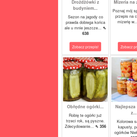
Drożdżówki z
Mizeria na 
budyniem...
Poznaj mój s
przepis na 
Sezon na jagody co
mizerię w.
prawda dobiega końca
ale u mnie jeszcze...
⇖
638
Zobacz przepis!
Zobacz pr
Obłędne ogórki...
Najlepsza 
z...
Robię te ogórki już
trzeci rok, są pyszne.
Kolorowa s
Zdecydowanie...
⇖ 356
kapusty, p
ogórków Niek