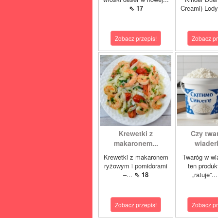
⇖ 17
Creami) Lody
Zobacz przepis!
Zobacz pr
Krewetki z
Czy twa
makaronem...
wiaderk
Krewetki z makaronem
Twaróg w wi
ryżowym i pomidorami
ten produk
–...
⇖ 18
„ratuje”..
Zobacz przepis!
Zobacz pr