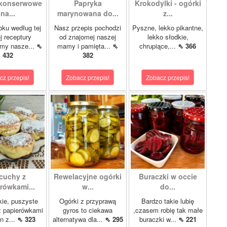
 konserwowe
Papryka
Krokodylki - ogórki
na...
marynowana do...
z...
oku według tej
Nasz przepis pochodzi
Pyszne, lekko pikantne,
 receptury
od znajomej naszej
lekko słodkie,
my nasze...
⇖
mamy i pamięta...
⇖
chrupiące,...
⇖ 366
432
382
cz przepis!
Zobacz przepis!
Zobacz przepis!
cuchy z
Rewelacyjne ogórki
Buraczki w occie
rówkami...
w...
do...
kie, puszyste
Ogórki z przyprawą
Bardzo takie lubię
z papierówkami
gyros to ciekawa
,czasem robię tak małe
n z...
⇖ 323
alternatywa dla...
⇖ 295
buraczki w...
⇖ 221