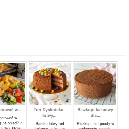
otować w...
Tort Dyskoteka -
Biszkopt kakaowy
łatwy,...
dla...
gotować w
lę na obiad? 7
Bardzo łatwy tort
Biszkopt jest prosty w
 dań, które...
kakaowy z lekkim
wykonaniu, poradzi