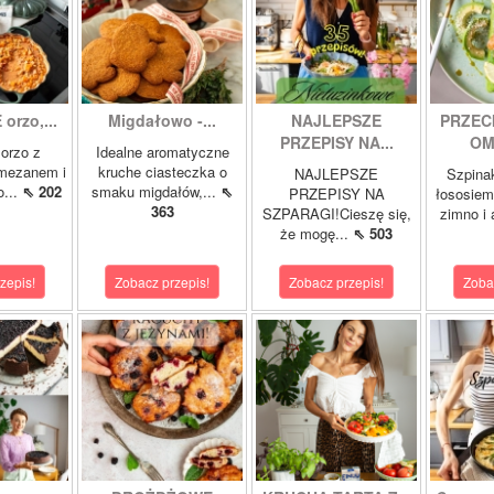
orzo,...
Migdałowo -...
NAJLEPSZE
PRZEC
PRZEPISY NA...
OM
orzo z
Idealne aromatyczne
rmezanem i
kruche ciasteczka o
NAJLEPSZE
Szpina
o...
⇖ 202
smaku migdałów,...
⇖
PRZEPISY NA
łososie
363
SZPARAGI!Cieszę się,
zimno i
że mogę...
⇖ 503
zepis!
Zobacz przepis!
Zobacz przepis!
Zoba