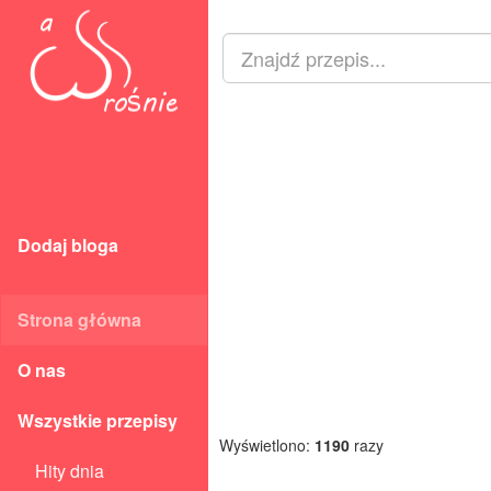
Dodaj bloga
Strona główna
O nas
Wszystkie przepisy
Wyświetlono:
1190
razy
Hity dnia