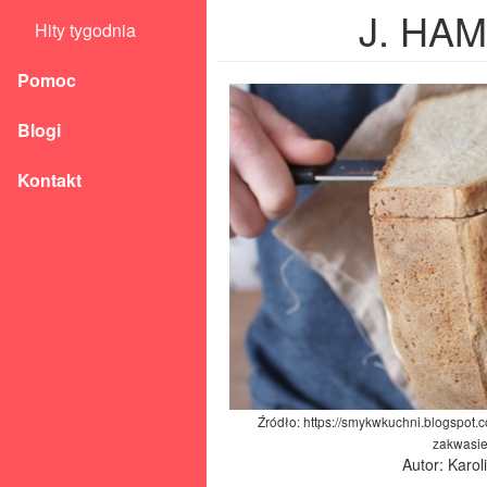
J. HA
Hity tygodnia
Pomoc
Blogi
Kontakt
Źródło: https://smykwkuchni.blogspot
zakwasie
Autor: Karo