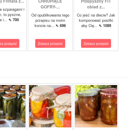
 Frittata z...
CHRUPIĄCE
Przepyszny FIT
GOFRY-...
obiad z...
ze szparagami i
, to pyszne,
Od opublikowania tego
Co jeść na diecie? Jak
 i...
⇖ 700
przepisu na moim
komponować posiłki
koncie na...
⇖ 696
aby Cię...
⇖ 1089
cz przepis!
Zobacz przepis!
Zobacz przepis!