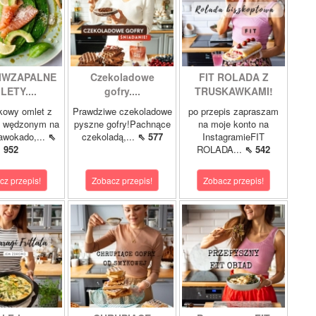
IWZAPALNE
Czekoladowe
FIT ROLADA Z
LETY....
gofry....
TRUSKAWKAMI!
kowy omlet z
Prawdziwe czekoladowe
po przepis zapraszam
m wędzonym na
pyszne gofry!Pachnące
na moje konto na
 awokado,...
⇖
czekoladą,...
⇖ 577
InstagramieFIT
952
ROLADA...
⇖ 542
cz przepis!
Zobacz przepis!
Zobacz przepis!