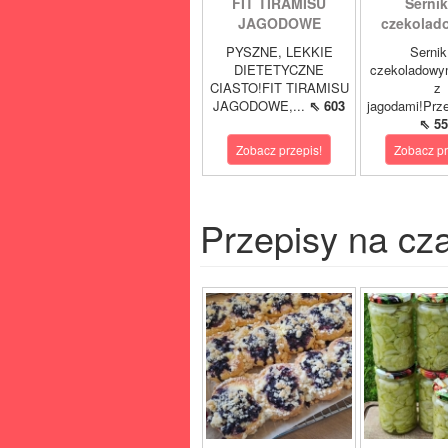
FIT TIRAMISU
Sernik
JAGODOWE
czekolad
PYSZNE, LEKKIE
Sernik
DIETETYCZNE
czekoladowy
CIASTO!FIT TIRAMISU
z
JAGODOWE,...
⇖ 603
jagodami!Prze
⇖ 55
Zobacz przepis!
Zobacz pr
Przepisy na cz