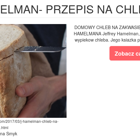
MELMAN- PRZEPIS NA CHL
DOMOWY CHLEB NA ZAKWASIE
HAMELMANA Jeffrey Hamelman, t
wypiekow chleba. Jego ksiazka pt.
Zobacz ca
.com/2017/03/j-hamelman-chleb-na-
.html
lina Smyk