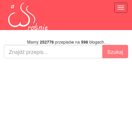
Toggl
naviga
Mamy
252776
przepisów na
598
blogach.