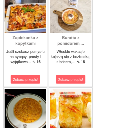
Zapiekanka z
Buratta z
kopytkami
pomidorem,...
Jeśli szukasz pomysłu
Włoskie wakacje
na sycący, prosty i
kojarzą się z beztroską,
wyjątkowo...
⇖ 16
słońcem,...
⇖ 16
Zobacz przepis!
Zobacz przepis!