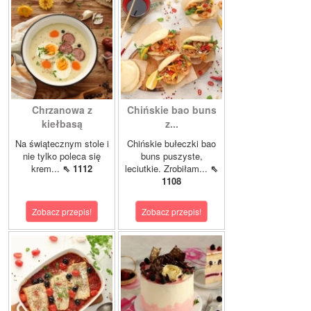
Chrzanowa z
Chińskie bao buns
kiełbasą
z...
Na świątecznym stole i
Chińskie bułeczki bao
nie tylko poleca się
buns puszyste,
krem...
⇖ 1112
leciutkie. Zrobiłam...
⇖
1108
Zobacz przepis!
Zobacz przepis!