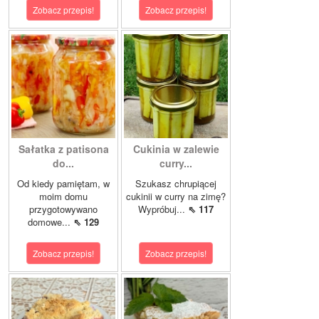
Zobacz przepis!
Zobacz przepis!
Sałatka z patisona
Cukinia w zalewie
do...
curry...
Od kiedy pamiętam, w
Szukasz chrupiącej
moim domu
cukinii w curry na zimę?
przygotowywano
Wypróbuj...
⇖ 117
domowe...
⇖ 129
Zobacz przepis!
Zobacz przepis!