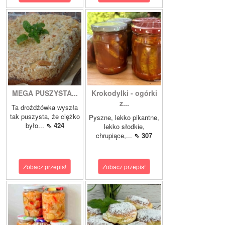
MEGA PUSZYSTA...
Krokodylki - ogórki
z...
Ta drożdżówka wyszła
tak puszysta, że ciężko
Pyszne, lekko pikantne,
było...
⇖ 424
lekko słodkie,
chrupiące,...
⇖ 307
Zobacz przepis!
Zobacz przepis!