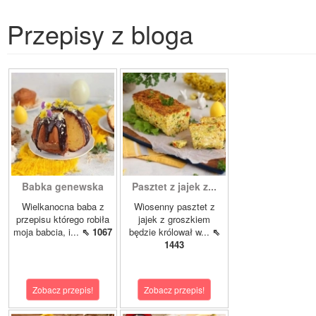
Przepisy z bloga
Babka genewska
Pasztet z jajek z...
Wielkanocna baba z
Wiosenny pasztet z
przepisu którego robiła
jajek z groszkiem
moja babcia, i...
⇖ 1067
będzie królował w...
⇖
1443
Zobacz przepis!
Zobacz przepis!