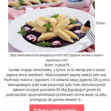
Źródło:
https://wesolakuchnia.blogspot.com/2015/07/jaglane-leniwe-z-sosem-
jagodowym.html
Autor: mysza75
Leniwe mojego dziecinstwa, z tymze ze ta wersja jest z kasza
jaglana ktora uwielbiam. Wykorzystalam jagody swieze jako sos.
Pachnialy malizna i jagodami.1/3 szklanki kaszy jaglanej 220 g sera
twarogowego2 lyzki maki pszennej2 lyzki maki ziemniaczanej2
jajkasol szczypta pozostale:20 dkg jagodjogurt grecki do
polaniacukier opcjonalnieKasze przelewam zimna woda na sitku,
przesypuje do garnka wlewam 2...
Zobacz cały przepis...