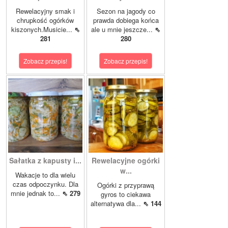
Rewelacyjny smak i
Sezon na jagody co
chrupkość ogórków
prawda dobiega końca
kiszonych.Musicie...
⇖
ale u mnie jeszcze...
⇖
281
280
Zobacz przepis!
Zobacz przepis!
Sałatka z kapusty i...
Rewelacyjne ogórki
w...
Wakacje to dla wielu
czas odpoczynku. Dla
Ogórki z przyprawą
mnie jednak to...
⇖ 279
gyros to ciekawa
alternatywa dla...
⇖ 144