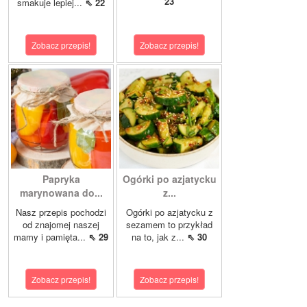
23
smakuje lepiej...
⇖ 22
Zobacz przepis!
Zobacz przepis!
Papryka
Ogórki po azjatycku
marynowana do...
z...
Nasz przepis pochodzi
Ogórki po azjatycku z
od znajomej naszej
sezamem to przykład
mamy i pamięta...
⇖ 29
na to, jak z...
⇖ 30
Zobacz przepis!
Zobacz przepis!