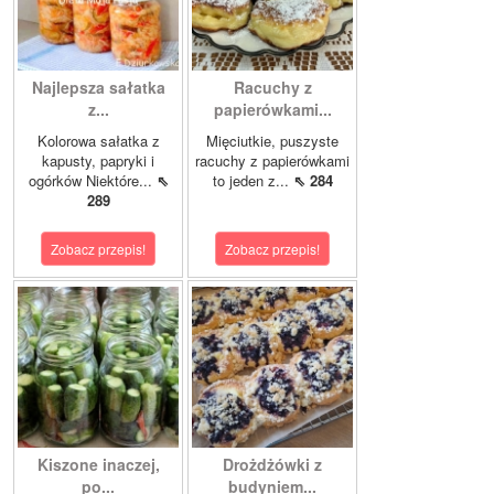
Najlepsza sałatka
Racuchy z
z...
papierówkami...
Kolorowa sałatka z
Mięciutkie, puszyste
kapusty, papryki i
racuchy z papierówkami
ogórków Niektóre...
⇖
to jeden z...
⇖ 284
289
Zobacz przepis!
Zobacz przepis!
Kiszone inaczej,
Drożdżówki z
po...
budyniem...