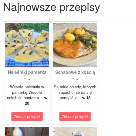
Najnowsze przepisy
Naleśniki panterka
Schabowe z kością
–...
–...
Wesołe naleśniki w
Są takie obiady, których
panterkę Wesołe
zapachu nie da się
naleśniki panterka...
⇖
pomylić z...
⇖ 18
20
Zobacz przepis!
Zobacz przepis!