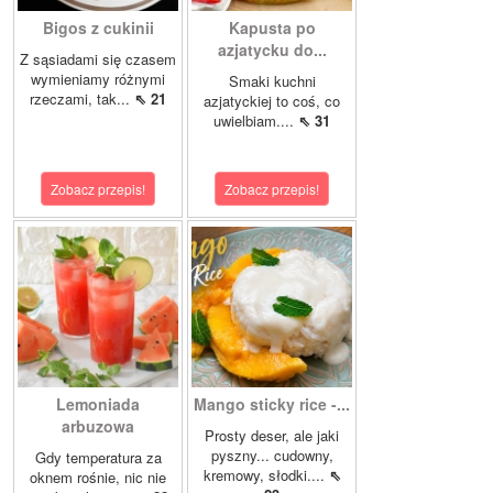
Bigos z cukinii
Kapusta po
azjatycku do...
Z sąsiadami się czasem
wymieniamy różnymi
Smaki kuchni
rzeczami, tak...
⇖ 21
azjatyckiej to coś, co
uwielbiam....
⇖ 31
Zobacz przepis!
Zobacz przepis!
Lemoniada
Mango sticky rice -...
arbuzowa
Prosty deser, ale jaki
pyszny... cudowny,
Gdy temperatura za
kremowy, słodki....
⇖
oknem rośnie, nic nie