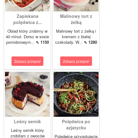
Zapiekana
Malinowy tort z
polędwica z...
żelką
Obiad który zrobimy w
Malinowy tort z żelką i
40 minut. Dorsz w sosie
kremem z białej
pomidorowym...
⇖ 1150
czekolady. W...
⇖ 1280
Zobacz przepis!
Zobacz przepis!
Leśny sernik
Polędwica po
azjatycku
Leśny sernik który
zrobiłam z owoców
Polędwicę przygotujecie