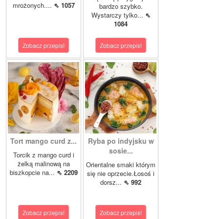
mrożonych....
⇖ 1057
bardzo szybko.
Wystarczy tylko...
⇖
1084
Zobacz przepis!
Zobacz przepis!
Tort mango curd z...
Ryba po indyjsku w
sosie...
Torcik z mango curd i
żelką malinową na
Orientalne smaki którym
biszkopcie na...
⇖ 2209
się nie oprzecie.Łosoś i
dorsz...
⇖ 992
Zobacz przepis!
Zobacz przepis!