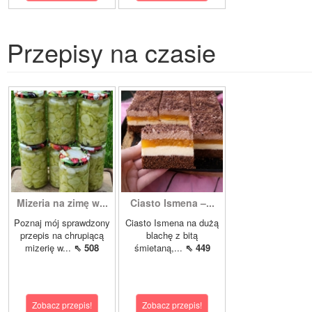
Przepisy na czasie
Mizeria na zimę w...
Ciasto Ismena –...
Poznaj mój sprawdzony
Ciasto Ismena na dużą
przepis na chrupiącą
blachę z bitą
mizerię w...
⇖ 508
śmietaną,...
⇖ 449
Zobacz przepis!
Zobacz przepis!