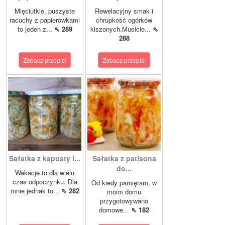
Mięciutkie, puszyste
Rewelacyjny smak i
racuchy z papierówkami
chrupkość ogórków
to jeden z...
⇖ 289
kiszonych.Musicie...
⇖
288
Zobacz przepis!
Zobacz przepis!
Sałatka z kapusty i...
Sałatka z patisona
do...
Wakacje to dla wielu
czas odpoczynku. Dla
Od kiedy pamiętam, w
mnie jednak to...
⇖ 282
moim domu
przygotowywano
domowe...
⇖ 182