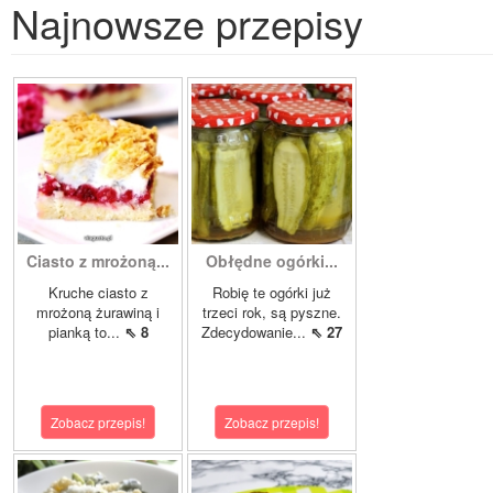
Najnowsze przepisy
Ciasto z mrożoną...
Obłędne ogórki...
Kruche ciasto z
Robię te ogórki już
mrożoną żurawiną i
trzeci rok, są pyszne.
pianką to...
⇖ 8
Zdecydowanie...
⇖ 27
Zobacz przepis!
Zobacz przepis!