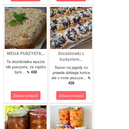
MEGA PUSZYSTA...
Drożdżówki z
budyniem...
Ta drożdżówka wyszła
tak puszysta, że ciężko
Sezon na jagody co
było...
⇖ 438
prawda dobiega końca
ale u mnie jeszcze...
⇖
428
Zobacz przepis!
Zobacz przepis!