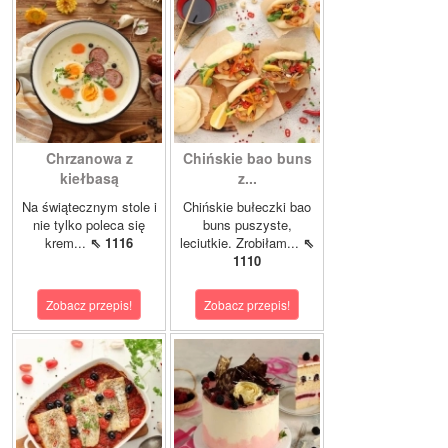
Chrzanowa z
Chińskie bao buns
kiełbasą
z...
Na świątecznym stole i
Chińskie bułeczki bao
nie tylko poleca się
buns puszyste,
krem...
⇖ 1116
leciutkie. Zrobiłam...
⇖
1110
Zobacz przepis!
Zobacz przepis!