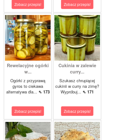
Zobacz przepis!
Zobacz przepis!
Rewelacyjne ogórki
Cukinia w zalewie
w...
curry...
Ogórki z przyprawą
Szukasz chrupiącej
gyros to ciekawa
cukinii w curry na zimę?
alternatywa dla...
⇖ 173
Wypróbuj...
⇖ 171
Zobacz przepis!
Zobacz przepis!