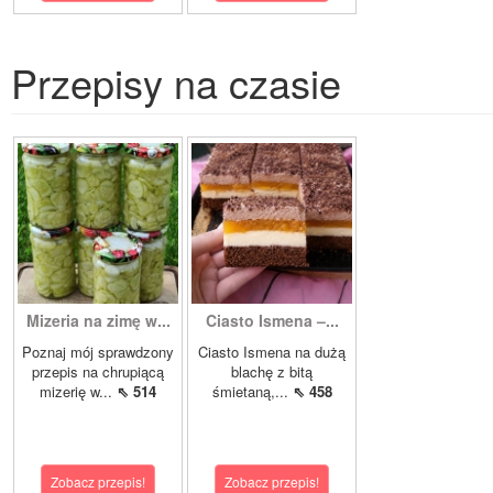
Przepisy na czasie
Mizeria na zimę w...
Ciasto Ismena –...
Poznaj mój sprawdzony
Ciasto Ismena na dużą
przepis na chrupiącą
blachę z bitą
mizerię w...
⇖ 514
śmietaną,...
⇖ 458
Zobacz przepis!
Zobacz przepis!