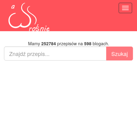
Toggl
naviga
Mamy
252784
przepisów na
598
blogach.