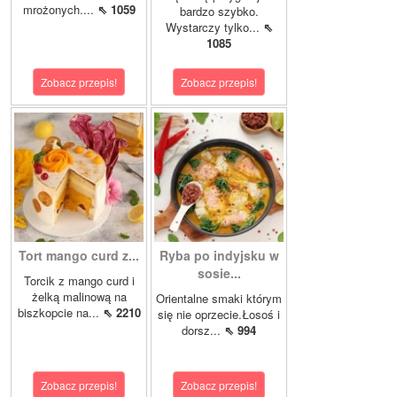
mrożonych....
⇖ 1059
bardzo szybko.
Wystarczy tylko...
⇖
1085
Zobacz przepis!
Zobacz przepis!
Tort mango curd z...
Ryba po indyjsku w
sosie...
Torcik z mango curd i
żelką malinową na
Orientalne smaki którym
biszkopcie na...
⇖ 2210
się nie oprzecie.Łosoś i
dorsz...
⇖ 994
Zobacz przepis!
Zobacz przepis!