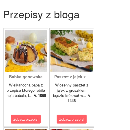
Przepisy z bloga
Babka genewska
Pasztet z jajek z...
Wielkanocna baba z
Wiosenny pasztet z
przepisu którego robiła
jajek z groszkiem
moja babcia, i...
⇖ 1069
będzie królował w...
⇖
1446
Zobacz przepis!
Zobacz przepis!