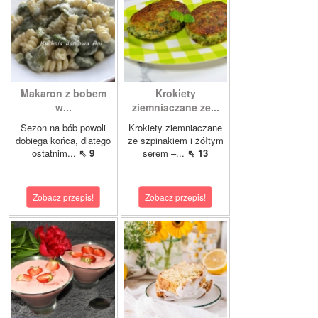
Makaron z bobem
Krokiety
w...
ziemniaczane ze...
Sezon na bób powoli
Krokiety ziemniaczane
dobiega końca, dlatego
ze szpinakiem i żółtym
ostatnim...
⇖ 9
serem –...
⇖ 13
Zobacz przepis!
Zobacz przepis!