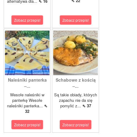
⇖ 22
alternatywa dla...
⇖ 16
Zobacz przepis!
Zobacz przepis!
Naleśniki panterka
Schabowe z kością
–...
–...
Wesołe naleśniki w
Są takie obiady, których
panterkę Wesołe
zapachu nie da się
naleśniki panterka...
⇖
pomylić z...
⇖ 37
32
Zobacz przepis!
Zobacz przepis!