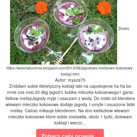
Źródło:
https://wesolakuchnia.blogspot.com/2013/08/jagodowo-melisowo-kokosowy-
koktajl.html
Autor: mysza75
Zrobilam sobie dietetyczny koktajl taki na uspokojenie ha ha bo
mnie cos nosi.20 dkg jagod¾ kubka mleczka kokosowego1 garsc
listkow melisyJagody myje i osaczam z wody. Do miski od blendera
wlewam mleczko kokosowe dodaje jagody, i umyte i osuszone listki
melisy. Calosc miksuje blenderem. Na dno kieliszkow wlewam
mleczko kokosowe ktore sobie zostawila, okolo 1 lyzki, dolewam
koktajl i wierzc...
Zobacz cały przepis...