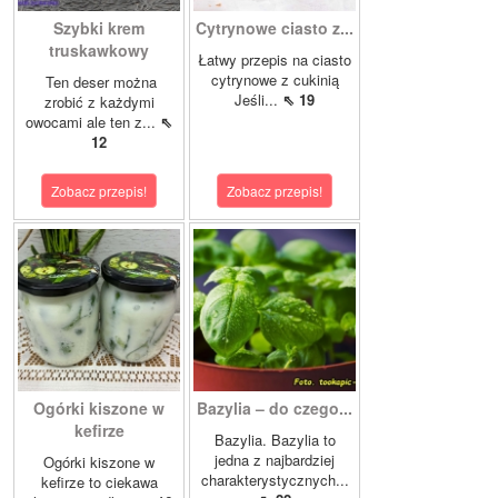
Szybki krem
Cytrynowe ciasto z...
truskawkowy
Łatwy przepis na ciasto
cytrynowe z cukinią
Ten deser można
Jeśli...
⇖ 19
zrobić z każdymi
owocami ale ten z...
⇖
12
Zobacz przepis!
Zobacz przepis!
Ogórki kiszone w
Bazylia – do czego...
kefirze
Bazylia. Bazylia to
jedna z najbardziej
Ogórki kiszone w
charakterystycznych...
kefirze to ciekawa