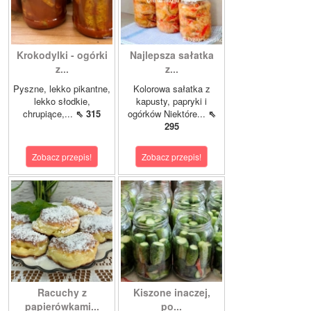
Krokodylki - ogórki
Najlepsza sałatka
z...
z...
Pyszne, lekko pikantne,
Kolorowa sałatka z
lekko słodkie,
kapusty, papryki i
chrupiące,...
⇖ 315
ogórków Niektóre...
⇖
295
Zobacz przepis!
Zobacz przepis!
Racuchy z
Kiszone inaczej,
papierówkami...
po...