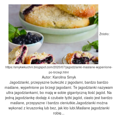
Źródło:
https://smykwkuchni.blogspot.com/2020/07/jagodzianki-maslane-wypenione-
po-brzegi.html
Autor: Karolina Smyk
Jagodzianki, przepyszne bułeczki z jagodami, bardzo bardzo
maślane, wypełnione po brzegi jagodami. Te jagodzianki nazywam
ultra jagodziankami, bo mają w sobie gigantyczną ilość jagód. Na
jedną jagodziankę dodaję 4 czubate łyżki jagód, ciasto jest bardzo
maślane, przepyszne i bardzo cieniutkie.Jagodzianki można
wykonać z kruszonką lub bez, jak kto lubi.Maślane jagodzianki
robię...