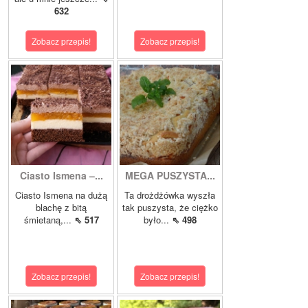
632
Zobacz przepis!
Zobacz przepis!
Ciasto Ismena –...
MEGA PUSZYSTA...
Ciasto Ismena na dużą
Ta drożdżówka wyszła
blachę z bitą
tak puszysta, że ciężko
śmietaną,...
⇖ 517
było...
⇖ 498
Zobacz przepis!
Zobacz przepis!