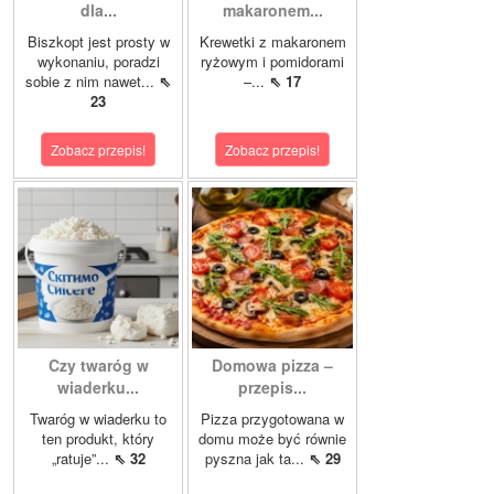
dla...
makaronem...
Biszkopt jest prosty w
Krewetki z makaronem
wykonaniu, poradzi
ryżowym i pomidorami
sobie z nim nawet...
⇖
–...
⇖ 17
23
Zobacz przepis!
Zobacz przepis!
Czy twaróg w
Domowa pizza –
wiaderku...
przepis...
Twaróg w wiaderku to
Pizza przygotowana w
ten produkt, który
domu może być równie
„ratuje”...
⇖ 32
pyszna jak ta...
⇖ 29