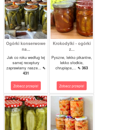
Ogórki konserwowe
Krokodylki - ogórki
na...
z...
Jak co roku według tej
Pyszne, lekko pikantne,
samej receptury
lekko słodkie,
zaprawiamy nasze...
⇖
chrupiące,...
⇖ 363
431
Zobacz przepis!
Zobacz przepis!