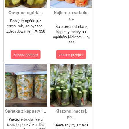
Obłędne ogórki...
Najlepsza sałatka
z...
Robię te ogórki już
trzeci rok, są pyszne.
Kolorowa sałatka z
Zdecydowanie...
⇖ 350
kapusty, papryki i
ogórków Niektóre...
⇖
333
Zobacz przepis!
Zobacz przepis!
Sałatka z kapusty i...
Kiszone inaczej,
po...
Wakacje to dla wielu
czas odpoczynku. Dla
Rewelacyjny smak i