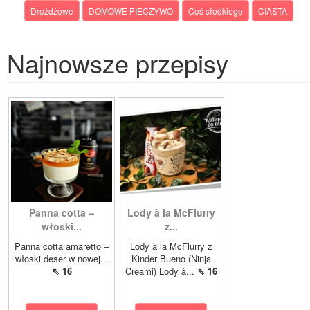
Drożdżowe
DOMOWE PIECZYWO
Coś słodkiego
CIASTA
Najnowsze przepisy
Panna cotta –
Lody à la McFlurry
włoski...
z...
Panna cotta amaretto –
Lody à la McFlurry z
włoski deser w nowej...
Kinder Bueno (Ninja
⇖ 16
Creami) Lody à...
⇖ 16