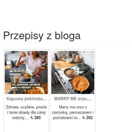
Przepisy z bloga
Kapusta pekińska...
MARRY ME orzo,...
Zdrowe, szybkie, proste
Marry me orzo z
i tanie obiady dla całej
cieciorką, parmezanem i
rodziny,...
⇖ 285
pomidorami to...
⇖ 202