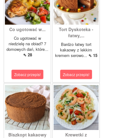
Co ugotować w...
Tort Dyskoteka -
łatwy,...
Co ugotować w
niedzielę na obiad? 7
Bardzo łatwy tort
domowych dań, które...
kakaowy z lekkim
⇖ 28
kremem serowo...
⇖ 15
Zobacz przepis!
Zobacz przepis!
Biszkopt kakaowy
Krewetki z