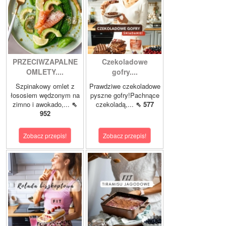
PRZECIWZAPALNE
Czekoladowe
OMLETY....
gofry....
Szpinakowy omlet z
Prawdziwe czekoladowe
łososiem wędzonym na
pyszne gofry!Pachnące
zimno i awokado,...
⇖
czekoladą,...
⇖ 577
952
Zobacz przepis!
Zobacz przepis!