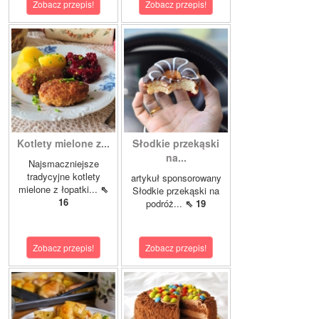
Zobacz przepis!
Zobacz przepis!
Kotlety mielone z...
Słodkie przekąski
na...
Najsmaczniejsze
tradycyjne kotlety
artykuł sponsorowany
mielone z łopatki...
⇖
Słodkie przekąski na
16
podróż...
⇖ 19
Zobacz przepis!
Zobacz przepis!