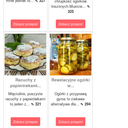
mnie jednak to...
⇖ 327
chrupkość ogórków
kiszonych.Musicie...
⇖
325
Zobacz przepis!
Zobacz przepis!
Racuchy z
Rewelacyjne ogórki
papierówkami...
w...
Mięciutkie, puszyste
Ogórki z przyprawą
racuchy z papierówkami
gyros to ciekawa
to jeden z...
⇖ 321
alternatywa dla...
⇖ 294
Zobacz przepis!
Zobacz przepis!