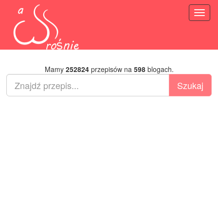
Toggl
naviga
Mamy
252824
przepisów na
598
blogach.