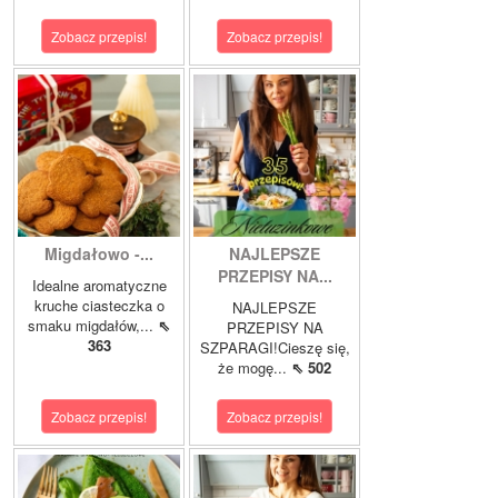
Zobacz przepis!
Zobacz przepis!
Migdałowo -...
NAJLEPSZE
PRZEPISY NA...
Idealne aromatyczne
kruche ciasteczka o
NAJLEPSZE
smaku migdałów,...
⇖
PRZEPISY NA
363
SZPARAGI!Cieszę się,
że mogę...
⇖ 502
Zobacz przepis!
Zobacz przepis!