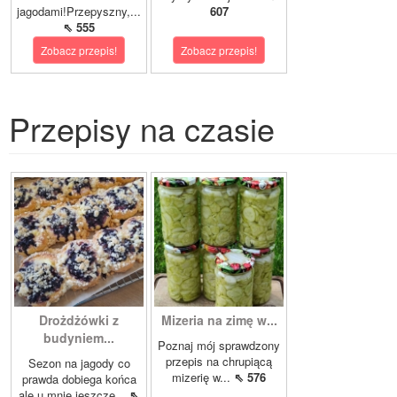
jagodami!Przepyszny,...
607
⇖ 555
Zobacz przepis!
Zobacz przepis!
Przepisy na czasie
Drożdżówki z
Mizeria na zimę w...
budyniem...
Poznaj mój sprawdzony
przepis na chrupiącą
Sezon na jagody co
mizerię w...
⇖ 576
prawda dobiega końca
ale u mnie jeszcze...
⇖