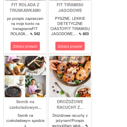
FIT ROLADA Z
FIT TIRAMISU
TRUSKAWKAMI!
JAGODOWE
po przepis zapraszam
PYSZNE, LEKKIE
na moje konto na
DIETETYCZNE
InstagramieFIT
CIASTO!FIT TIRAMISU
ROLADA...
⇖ 542
JAGODOWE,...
⇖ 603
Zobacz przepis!
Zobacz przepis!
Sernik na
DROŻDŻOWE
czekoladowym...
RACUCHY Z...
Sernik na
Drożdżowe racuchy z
czekoladowym spodzie
jeżynami!Przepis
z
wymyśliłam jakiś...
⇖