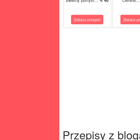
świetny pomysł...
⇖ 40
Cienkie,.
Zobacz przepis!
Zobacz pr
Przepisy z blog