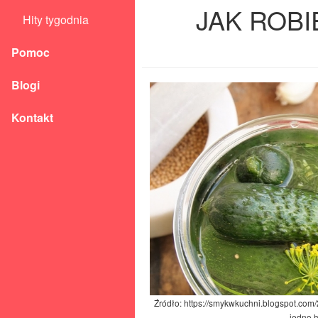
JAK ROBI
Hity tygodnia
Pomoc
Blogi
Kontakt
Źródło: https://smykwkuchni.blogspot.com/
jedno.h