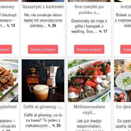
 kawowy
Szaszłyki z karkówki
Sos tzatziki po
Indy
polsku z...
i biszkopt
Nic nie smakuje latem
Bobek za
wowym -
lepiej niż aromatyczne
z indykie
Doskonały do mięs z
t...
⇖ 13
potrawy...
⇖ 26
stał
grilla i kanapek z
wędliną. Sos,...
⇖ 17
zepis!
Zobacz przepis!
Zobacz przepis!
Zoba
igdałami
Caffè al ginseng –...
Melitzanosalata
Co zjeś
czyli...
Caffè al ginseng, co to
za kawa? To jeden z
gdałami –
Jak już kiedyś
Co zjeść
ciekawszych...
⇖ 29
chruściki
wspominałam,
upalny d