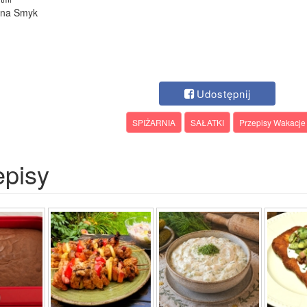
lina Smyk
Udostępnij
SPIŻARNIA
SAŁATKI
Przepisy Wakacje
episy