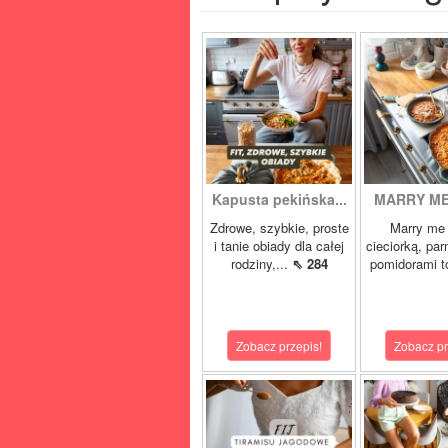
Kapusta pekińska...
MARRY ME 
Zdrowe, szybkie, proste
Marry me 
i tanie obiady dla całej
cieciorką, pa
rodziny,...
⇖ 284
pomidorami t
Zobacz przepis!
Zobacz pr