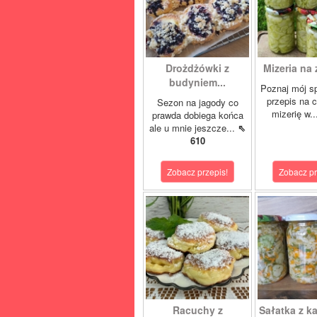
Drożdżówki z
Mizeria na 
budyniem...
Poznaj mój s
przepis na 
Sezon na jagody co
mizerię w.
prawda dobiega końca
ale u mnie jeszcze...
⇖
610
Zobacz przepis!
Zobacz pr
Racuchy z
Sałatka z ka