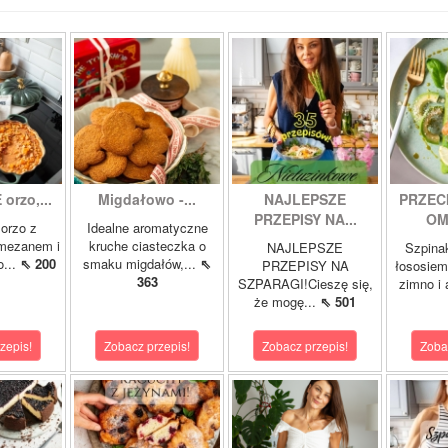
orzo,...
Migdałowo -...
NAJLEPSZE
PRZEC
PRZEPISY NA...
OM
orzo z
Idealne aromatyczne
rmezanem i
kruche ciasteczka o
NAJLEPSZE
Szpina
o...
⇖ 200
smaku migdałów,...
⇖
PRZEPISY NA
łososie
363
SZPARAGI!Cieszę się,
zimno i
że mogę...
⇖ 501
zepis!
Zobacz przepis!
Zobacz przepis!
Zoba