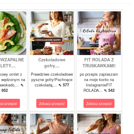
IWZAPALNE
Czekoladowe
FIT ROLADA Z
LETY....
gofry....
TRUSKAWKAMI!
kowy omlet z
Prawdziwe czekoladowe
po przepis zapraszam
m wędzonym na
pyszne gofry!Pachnące
na moje konto na
 awokado,...
⇖
czekoladą,...
⇖ 577
InstagramieFIT
952
ROLADA...
⇖ 542
cz przepis!
Zobacz przepis!
Zobacz przepis!