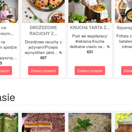
 na
DROŻDŻOWE
KRUCHA TARTA Z...
Szparagi
owym...
RACUCHY Z...
Post we współpracy/
Frittata 
#reklama.Kruche
batatem
 na
Drożdżowe racuchy z
delikatne ciasto na...
⇖
zdrowe
m spodzie
jeżynami!Przepis
631
wymyśliłam jakiś...
⇖
pyszny,...
607
5
zepis!
Zobacz przepis!
Zobacz przepis!
Zoba
asie