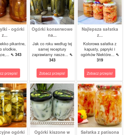
lki - ogórki
Ogórki konserwowe
Najlepsza sałatka
z...
na...
z...
ekko pikantne,
Jak co roku według tej
Kolorowa sałatka z
o słodkie,
samej receptury
kapusty, papryki i
ce,...
⇖ 343
zaprawiamy nasze...
⇖
ogórków Niektóre...
⇖
343
319
cz przepis!
Zobacz przepis!
Zobacz przepis!
cyjne ogórki
Ogórki kiszone w
Sałatka z patisona