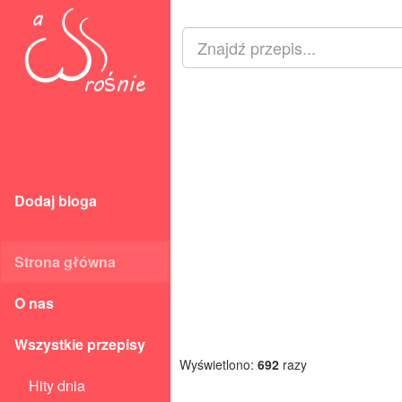
Dodaj bloga
Strona główna
O nas
Wszystkie przepisy
Wyświetlono:
692
razy
Hity dnia