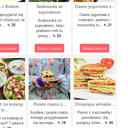
k z Bobem
Szakszuka ze
Ciasto jogurtowe z...
szpinakiem
przyjaźnił się
Ciasto jogurtowe z
m chyba już na
malinami, serkiem i
Szakszuka ze
e....
⇖ 25
kruszonką to...
⇖ 21
szpinakiem, fetą i
płatkami chili to
prosty...
⇖ 23
cz przepis!
Zobacz przepis!
Zobacz przepis!
ć na kolację
Proste ciasto z...
Chrupiące włoskie...
w...
Szybkie i proste ciasto,
Panini z mozzarellą i
którego przygotowanie
pomidorami Są
 na kolację w
nie wymaga...
⇖ 19
przepisy które...
⇖ 34
zień? 7 lekkich