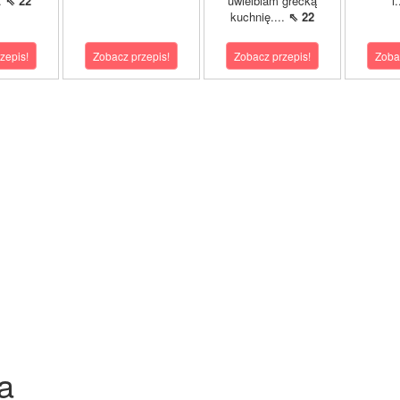
..
⇖ 22
uwielbiam grecką
i
kuchnię....
⇖ 22
zepis!
Zobacz przepis!
Zobacz przepis!
Zoba
a