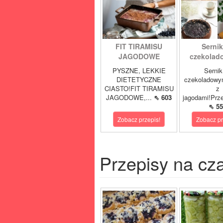
FIT TIRAMISU
Sernik
JAGODOWE
czekolad
PYSZNE, LEKKIE
Sernik
DIETETYCZNE
czekoladowy
CIASTO!FIT TIRAMISU
z
JAGODOWE,...
⇖ 603
jagodami!Prze
⇖ 55
Zobacz przepis!
Zobacz pr
Przepisy na cz