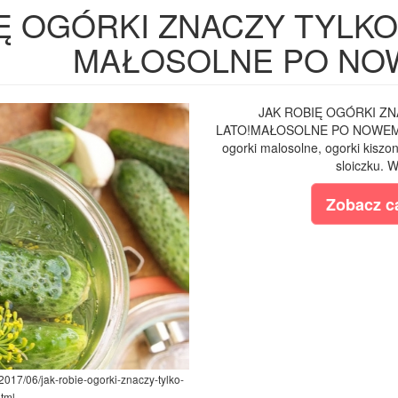
Ę OGÓRKI ZNACZY TYLKO 
MAŁOSOLNE PO NO
JAK ROBIĘ OGÓRKI ZN
LATO!MAŁOSOLNE PO NOWEMU!Ni
ogorki malosolne, ogorki kiszon
sloiczku. W
Zobacz ca
2017/06/jak-robie-ogorki-znaczy-tylko-
tml