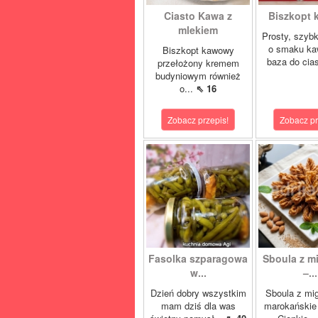
Ciasto Kawa z
Biszkopt
mlekiem
Prosty, szybk
o smaku ka
Biszkopt kawowy
baza do cias
przełożony kremem
budyniowym również
o...
⇖ 16
Zobacz przepis!
Zobacz pr
Fasolka szparagowa
Sboula z m
w...
–...
Dzień dobry wszystkim
Sboula z mi
mam dziś dla was
marokańskie 