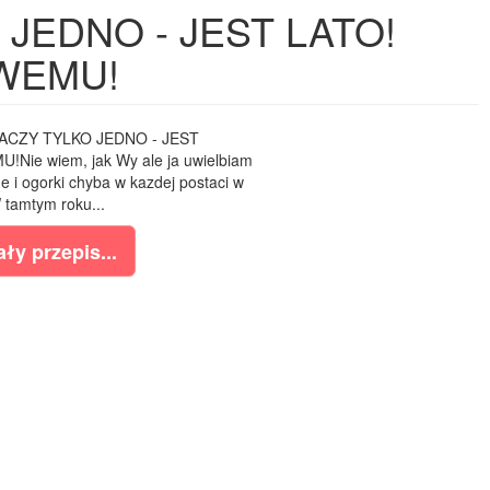
JEDNO - JEST LATO!
WEMU!
ACZY TYLKO JEDNO - JEST
e wiem, jak Wy ale ja uwielbiam
e i ogorki chyba w kazdej postaci w
 tamtym roku...
ły przepis...