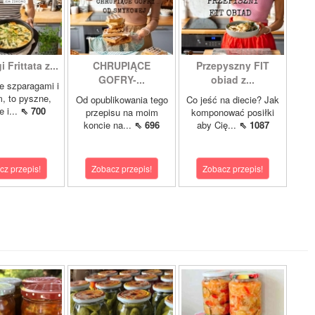
 Frittata z...
CHRUPIĄCE
Przepyszny FIT
GOFRY-...
obiad z...
ze szparagami i
, to pyszne,
Od opublikowania tego
Co jeść na diecie? Jak
 i...
⇖ 700
przepisu na moim
komponować posiłki
koncie na...
⇖ 696
aby Cię...
⇖ 1087
cz przepis!
Zobacz przepis!
Zobacz przepis!