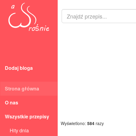
Dodaj bloga
Strona główna
O nas
Wszystkie przepisy
Wyświetlono:
584
razy
Hity dnia