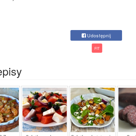
Udostępnij
FIT
episy