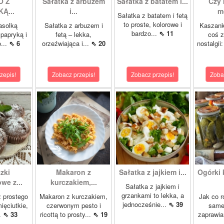
O Z
Sałatka z arbuzem
Sałatka z batatem i...
Czy 
Ą...
i...
m
Sałatka z batatem i fetą
to proste, kolorowe i
asolką
Sałatka z arbuzem i
Kaszank
bardzo...
⇖ 11
papryką i
fetą – lekka,
coś z
o...
⇖ 6
orzeźwiająca i...
⇖ 20
nostalgii
zepis!
Zobacz przepis!
Zobacz przepis!
Zoba
zki
Makaron z
Sałatka z jajkiem i...
Ogórki
we z...
kurczakiem,...
Sałatka z jajkiem i
grzankami to lekka, a
z prostego
Makaron z kurczakiem,
Jak co r
jednocześnie...
⇖ 39
ięciutkie,
czerwonym pesto i
samej
..
⇖ 33
ricottą to prosty...
⇖ 19
zaprawia