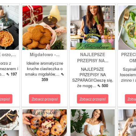
orzo,...
Migdałowo -...
NAJLEPSZE
PRZEC
PRZEPISY NA...
OM
orzo z
Idealne aromatyczne
rmezanem i
kruche ciasteczka o
NAJLEPSZE
Szpina
o...
⇖ 197
smaku migdałów,...
⇖
PRZEPISY NA
łososie
359
SZPARAGI!Cieszę się,
zimno i
że mogę...
⇖ 500
zepis!
Zobacz przepis!
Zobacz przepis!
Zoba