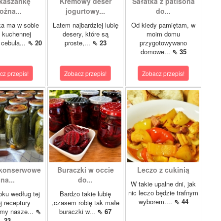
kaszankę
Kremowy deser
Sałatka z patisona
ożna...
jogurtowy...
do...
a ma w sobie
Latem najbardziej lubię
Od kiedy pamiętam, w
 kuchennej
desery, które są
moim domu
: cebula...
⇖ 20
proste,...
⇖ 23
przygotowywano
domowe...
⇖ 35
cz przepis!
Zobacz przepis!
Zobacz przepis!
 konserwowe
Buraczki w occie
Leczo z cukinią
na...
do...
W takie upalne dni, jak
nic leczo będzie trafnym
oku według tej
Bardzo takie lubię
wyborem....
⇖ 44
 receptury
,czasem robię tak małe
my nasze...
⇖
buraczki w...
⇖ 67
33