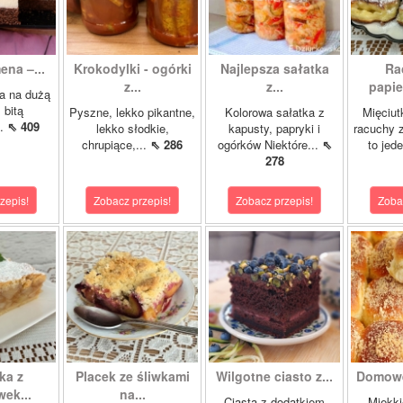
ena –...
Krokodylki - ogórki
Najlepsza sałatka
Ra
z...
z...
papie
a na dużą
 bitą
Pyszne, lekko pikantne,
Kolorowa sałatka z
Mięciut
..
⇖ 409
lekko słodkie,
kapusty, papryki i
racuchy 
chrupiące,...
⇖ 286
ogórków Niektóre...
⇖
to jede
278
zepis!
Zobacz przepis!
Zobacz przepis!
Zoba
ka z
Placek ze śliwkami
Wilgotne ciasto z...
Domowe
ek...
na...
Ciasta z dodatkiem
Miękki