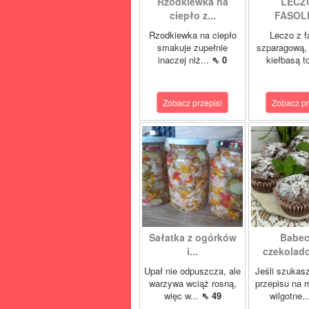
Rzodkiewka na
LECZ
ciepło z...
FASOLK
Rzodkiewka na ciepło
Leczo z f
smakuje zupełnie
szparagową, 
inaczej niż...
⇖ 0
kiełbasą t
Zobacz przepis!
Zobacz pr
Sałatka z ogórków
Babec
i...
czekolado
Upał nie odpuszcza, ale
Jeśli szukas
warzywa wciąż rosną,
przepisu na m
więc w...
⇖ 49
wilgotne.