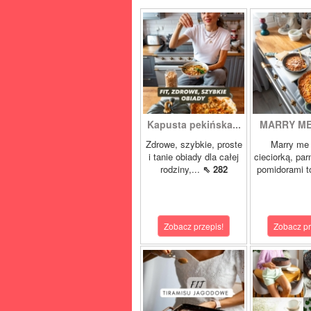
Kapusta pekińska...
MARRY ME 
Zdrowe, szybkie, proste
Marry me 
i tanie obiady dla całej
cieciorką, pa
rodziny,...
⇖ 282
pomidorami t
Zobacz przepis!
Zobacz pr