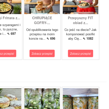
 Frittata z...
CHRUPIĄCE
Przepyszny FIT
GOFRY-...
obiad z...
ze szparagami i
, to pyszne,
Od opublikowania tego
Co jeść na diecie? Jak
 i...
⇖ 697
przepisu na moim
komponować posiłki
koncie na...
⇖ 696
aby Cię...
⇖ 1082
cz przepis!
Zobacz przepis!
Zobacz przepis!