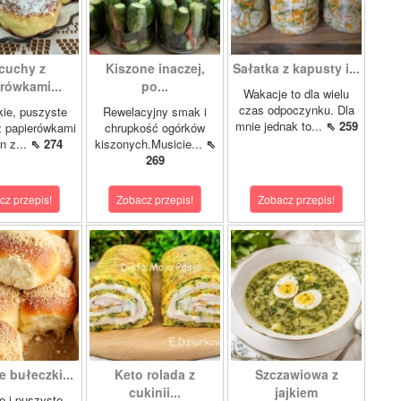
cuchy z
Kiszone inaczej,
Sałatka z kapusty i...
rówkami...
po...
Wakacje to dla wielu
czas odpoczynku. Dla
kie, puszyste
Rewelacyjny smak i
mnie jednak to...
⇖ 259
z papierówkami
chrupkość ogórków
n z...
⇖ 274
kiszonych.Musicie...
⇖
269
cz przepis!
Zobacz przepis!
Zobacz przepis!
 bułeczki...
Keto rolada z
Szczawiowa z
cukinii...
jajkiem
e i puszyste