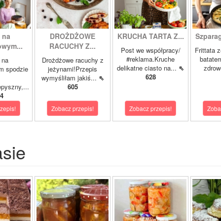
 na
DROŻDŻOWE
KRUCHA TARTA Z...
Szparagi
owym...
RACUCHY Z...
Post we współpracy/
Frittata 
#reklama.Kruche
batatem
 na
Drożdżowe racuchy z
delikatne ciasto na...
⇖
zdrowe
m spodzie
jeżynami!Przepis
628
wymyśliłam jakiś...
⇖
pyszny,...
605
4
zepis!
Zobacz przepis!
Zobacz przepis!
Zoba
asie