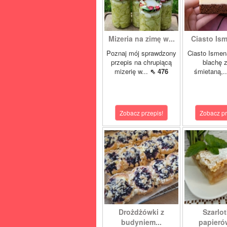
Mizeria na zimę w...
Ciasto Ism
Poznaj mój sprawdzony
Ciasto Ismen
przepis na chrupiącą
blachę z
mizerię w...
⇖ 476
śmietaną,.
Zobacz przepis!
Zobacz pr
Drożdżówki z
Szarlot
budyniem...
papierów