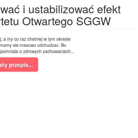
wać i ustabilizować efekt
ytetu Otwartego SGGW
j, a my co raz chetniej w tym okresie
zynamy sie masowo odchudzac. Bo
apomniala o zdrowych zachowaniach...
ły przepis...