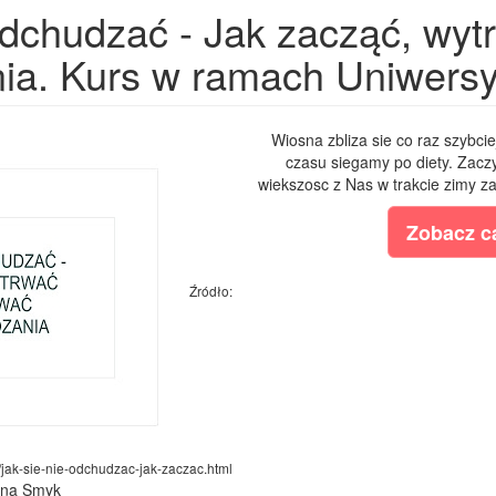
odchudzać - Jak zacząć, wytr
ia. Kurs w ramach Uniwers
Wiosna zbliza sie co raz szybcie
czasu siegamy po diety. Zac
wiekszosc z Nas w trakcie zimy z
Zobacz ca
Źródło:
jak-sie-nie-odchudzac-jak-zaczac.html
lina Smyk