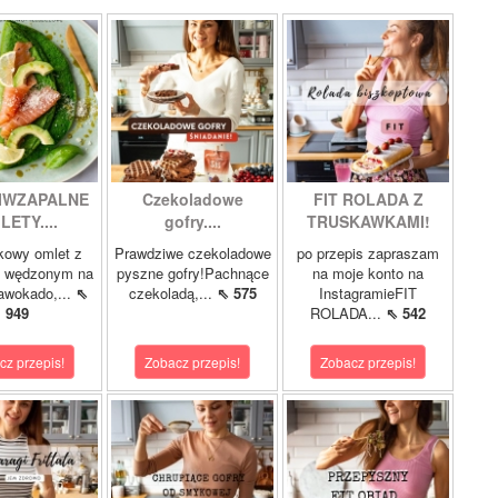
IWZAPALNE
Czekoladowe
FIT ROLADA Z
LETY....
gofry....
TRUSKAWKAMI!
kowy omlet z
Prawdziwe czekoladowe
po przepis zapraszam
m wędzonym na
pyszne gofry!Pachnące
na moje konto na
 awokado,...
⇖
czekoladą,...
⇖ 575
InstagramieFIT
949
ROLADA...
⇖ 542
cz przepis!
Zobacz przepis!
Zobacz przepis!