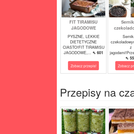
FIT TIRAMISU
Sernik
JAGODOWE
czekolad
PYSZNE, LEKKIE
Sernik
DIETETYCZNE
czekoladowy
CIASTO!FIT TIRAMISU
z
JAGODOWE,...
⇖ 601
jagodami!Prze
⇖ 55
Zobacz przepis!
Zobacz pr
Przepisy na cz