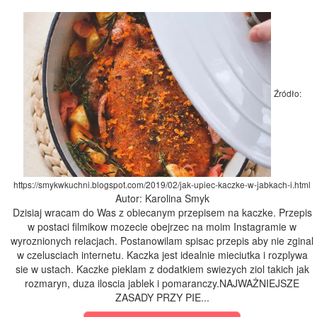
Źródło:
https://smykwkuchni.blogspot.com/2019/02/jak-upiec-kaczke-w-jabkach-i.html
Autor: Karolina Smyk
Dzisiaj wracam do Was z obiecanym przepisem na kaczke. Przepis
w postaci filmikow mozecie obejrzec na moim Instagramie w
wyroznionych relacjach. Postanowilam spisac przepis aby nie zginal
w czelusciach internetu. Kaczka jest idealnie mieciutka i rozplywa
sie w ustach. Kaczke pieklam z dodatkiem swiezych ziol takich jak
rozmaryn, duza iloscia jablek i pomaranczy.NAJWAŻNIEJSZE
ZASADY PRZY PIE...