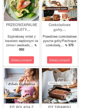
PRZECIWZAPALNE
Czekoladowe
OMLETY....
gofry....
Szpinakowy omlet z
Prawdziwe czekoladowe
łososiem wędzonym na
pyszne gofry!Pachnące
zimno i awokado,...
⇖
czekoladą,...
⇖ 575
950
Zobacz przepis!
Zobacz przepis!
FIT ROLADA Z
FIT TIRAMISU