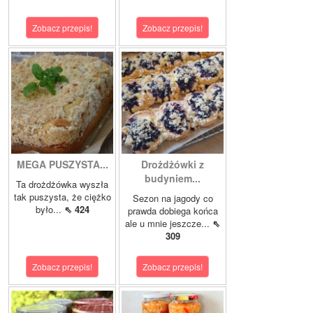
Zobacz przepis!
Zobacz przepis!
MEGA PUSZYSTA...
Drożdżówki z
budyniem...
Ta drożdżówka wyszła
tak puszysta, że ciężko
Sezon na jagody co
było...
⇖ 424
prawda dobiega końca
ale u mnie jeszcze...
⇖
309
Zobacz przepis!
Zobacz przepis!