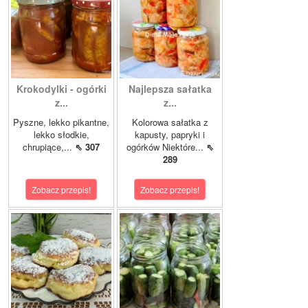
Krokodylki - ogórki
Najlepsza sałatka
z...
z...
Pyszne, lekko pikantne,
Kolorowa sałatka z
lekko słodkie,
kapusty, papryki i
chrupiące,...
⇖ 307
ogórków Niektóre...
⇖
289
Zobacz przepis!
Zobacz przepis!