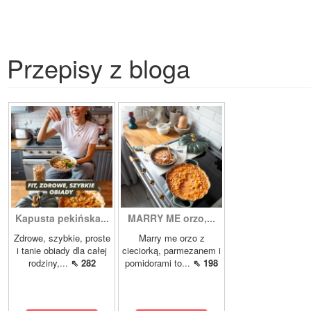
Przepisy z bloga
Kapusta pekińska...
MARRY ME orzo,...
Zdrowe, szybkie, proste
Marry me orzo z
i tanie obiady dla całej
cieciorką, parmezanem i
rodziny,...
⇖ 282
pomidorami to...
⇖ 198