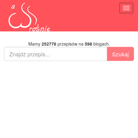
Toggl
naviga
Mamy
252776
przepisów na
598
blogach.