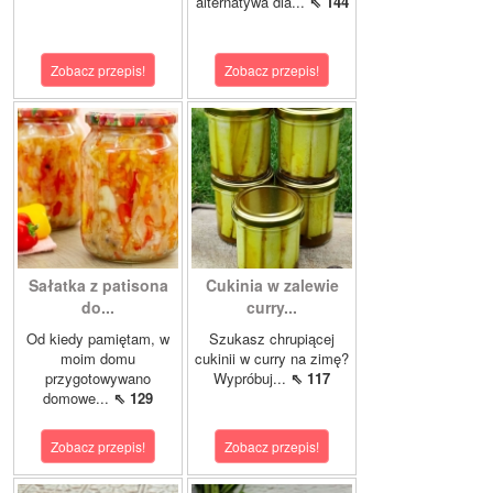
alternatywa dla...
⇖ 144
Zobacz przepis!
Zobacz przepis!
Sałatka z patisona
Cukinia w zalewie
do...
curry...
Od kiedy pamiętam, w
Szukasz chrupiącej
moim domu
cukinii w curry na zimę?
przygotowywano
Wypróbuj...
⇖ 117
domowe...
⇖ 129
Zobacz przepis!
Zobacz przepis!