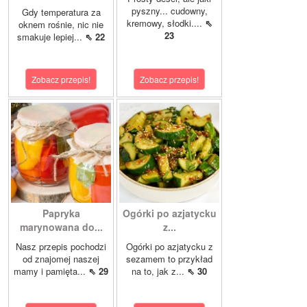
pyszny... cudowny,
Gdy temperatura za
kremowy, słodki....
⇖
oknem rośnie, nic nie
23
smakuje lepiej...
⇖ 22
Zobacz przepis!
Zobacz przepis!
Papryka
Ogórki po azjatycku
marynowana do...
z...
Nasz przepis pochodzi
Ogórki po azjatycku z
od znajomej naszej
sezamem to przykład
mamy i pamięta...
⇖ 29
na to, jak z...
⇖ 30