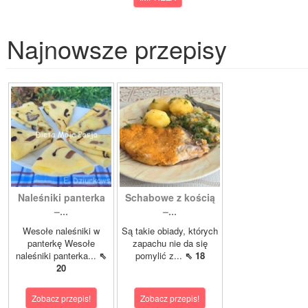
Najnowsze przepisy
Naleśniki panterka
Schabowe z kością
–...
–...
Wesołe naleśniki w
Są takie obiady, których
panterkę Wesołe
zapachu nie da się
naleśniki panterka...
⇖
pomylić z...
⇖ 18
20
Zobacz przepis!
Zobacz przepis!