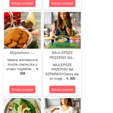
Zobacz przepis!
Zobacz przepis!
Migdałowo -...
NAJLEPSZE
PRZEPISY NA...
Idealne aromatyczne
kruche ciasteczka o
NAJLEPSZE
smaku migdałów,...
⇖
PRZEPISY NA
359
SZPARAGI!Cieszę się,
że mogę...
⇖ 500
Zobacz przepis!
Zobacz przepis!