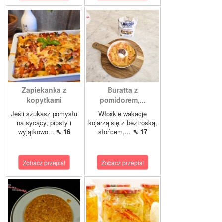
Zapiekanka z
Buratta z
kopytkami
pomidorem,...
Jeśli szukasz pomysłu
Włoskie wakacje
na sycący, prosty i
kojarzą się z beztroską,
wyjątkowo...
⇖ 16
słońcem,...
⇖ 17
Zobacz przepis!
Zobacz przepis!