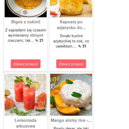
Bigos z cukinii
Kapusta po
azjatycku do...
Z sąsiadami się czasem
wymieniamy różnymi
Smaki kuchni
rzeczami, tak...
⇖ 21
azjatyckiej to coś, co
uwielbiam....
⇖ 31
Zobacz przepis!
Zobacz przepis!
Lemoniada
Mango sticky rice -...
arbuzowa
Prosty deser, ale jaki