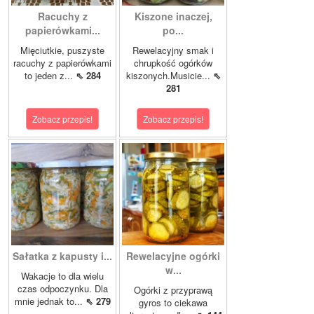
Racuchy z
Kiszone inaczej,
papierówkami...
po...
Mięciutkie, puszyste
Rewelacyjny smak i
racuchy z papierówkami
chrupkość ogórków
to jeden z...
⇖ 284
kiszonych.Musicie...
⇖
281
Zobacz przepis!
Zobacz przepis!
Sałatka z kapusty i...
Rewelacyjne ogórki
w...
Wakacje to dla wielu
czas odpoczynku. Dla
Ogórki z przyprawą
mnie jednak to...
⇖ 279
gyros to ciekawa