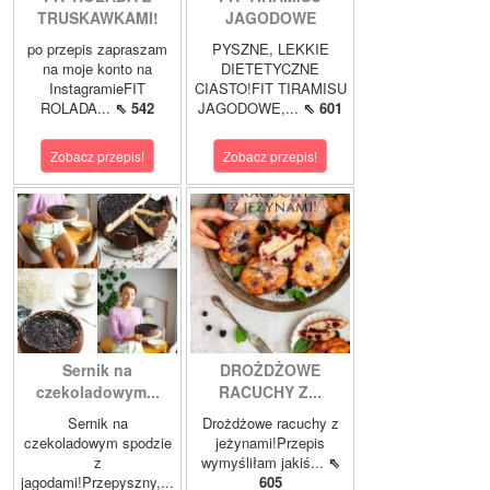
TRUSKAWKAMI!
JAGODOWE
po przepis zapraszam
PYSZNE, LEKKIE
na moje konto na
DIETETYCZNE
InstagramieFIT
CIASTO!FIT TIRAMISU
ROLADA...
⇖ 542
JAGODOWE,...
⇖ 601
Zobacz przepis!
Zobacz przepis!
Sernik na
DROŻDŻOWE
czekoladowym...
RACUCHY Z...
Sernik na
Drożdżowe racuchy z
czekoladowym spodzie
jeżynami!Przepis
z
wymyśliłam jakiś...
⇖
jagodami!Przepyszny,...
605