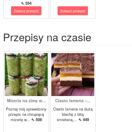
⇖ 554
Zobacz przepis!
Zobacz przepis!
Przepisy na czasie
Mizeria na zimę w...
Ciasto Ismena –...
Poznaj mój sprawdzony
Ciasto Ismena na dużą
przepis na chrupiącą
blachę z bitą
mizerię w...
⇖ 508
śmietaną,...
⇖ 449