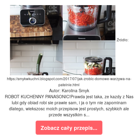
Źródło:
https://smykwkuchni.blogspot.com/2017/07/jak-zrobic-domowe-warzywa-na-
patelnie.html
Autor: Karolina Smyk
ROBOT KUCHENNY PANASONIC!Prawda jest taka, ze kazdy z Nas
lubi gdy obiad robi sie prawie sam, i ja o tym nie zapominam
dlatego, wiekszosc moich przepisow jest prostych, szybkich ale
przede wszystkim s...
Zobacz cały przepis...