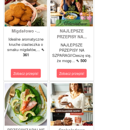
Migdałowo -...
NAJLEPSZE
PRZEPISY NA...
Idealne aromatyczne
kruche ciasteczka o
NAJLEPSZE
smaku migdałów,...
⇖
PRZEPISY NA
361
SZPARAGI!Cieszę się,
że mogę...
⇖ 500
Zobacz przepis!
Zobacz przepis!