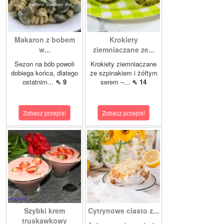
Makaron z bobem
Krokiety
w...
ziemniaczane ze...
Sezon na bób powoli
Krokiety ziemniaczane
dobiega końca, dlatego
ze szpinakiem i żółtym
ostatnim...
⇖ 9
serem –...
⇖ 14
Zobacz przepis!
Zobacz przepis!
Szybki krem
Cytrynowe ciasto z...
truskawkowy