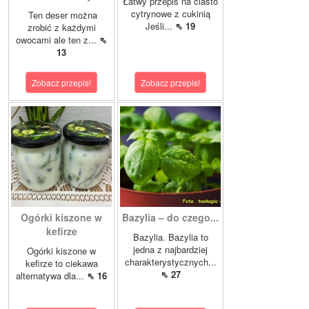
Łatwy przepis na ciasto
cytrynowe z cukinią
Ten deser można
Jeśli...
⇖ 19
zrobić z każdymi
owocami ale ten z...
⇖
13
Zobacz przepis!
Zobacz przepis!
Ogórki kiszone w
Bazylia – do czego...
kefirze
Bazylia. Bazylia to
jedna z najbardziej
Ogórki kiszone w
charakterystycznych...
kefirze to ciekawa
⇖ 27
alternatywa dla...
⇖ 16