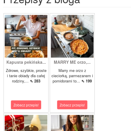
Kapusta pekińska...
MARRY ME orzo,...
Zdrowe, szybkie, proste
Marry me orzo z
i tanie obiady dla całej
cieciorką, parmezanem i
rodziny,...
⇖ 283
pomidorami to...
⇖ 199
Zobacz przepis!
Zobacz przepis!