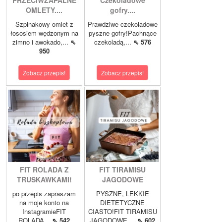
PRZECIWZAPALNE
Czekoladowe
OMLETY....
gofry....
Szpinakowy omlet z
Prawdziwe czekoladowe
łososiem wędzonym na
pyszne gofry!Pachnące
zimno i awokado,...
⇖
czekoladą,...
⇖ 576
950
Zobacz przepis!
Zobacz przepis!
FIT ROLADA Z
FIT TIRAMISU
TRUSKAWKAMI!
JAGODOWE
po przepis zapraszam
PYSZNE, LEKKIE
na moje konto na
DIETETYCZNE
InstagramieFIT
CIASTO!FIT TIRAMISU
ROLADA...
⇖ 542
JAGODOWE,...
⇖ 602