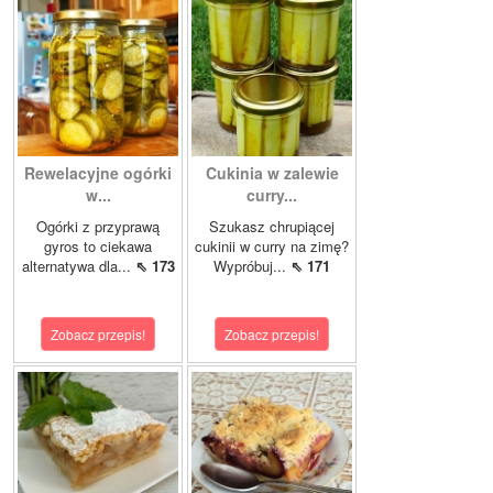
Rewelacyjne ogórki
Cukinia w zalewie
w...
curry...
Ogórki z przyprawą
Szukasz chrupiącej
gyros to ciekawa
cukinii w curry na zimę?
alternatywa dla...
⇖ 173
Wypróbuj...
⇖ 171
Zobacz przepis!
Zobacz przepis!