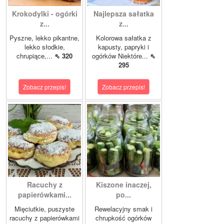
Krokodylki - ogórki
Najlepsza sałatka
z...
z...
Pyszne, lekko pikantne,
Kolorowa sałatka z
lekko słodkie,
kapusty, papryki i
chrupiące,...
⇖ 320
ogórków Niektóre...
⇖
295
Zobacz przepis!
Zobacz przepis!
Racuchy z
Kiszone inaczej,
papierówkami...
po...
Mięciutkie, puszyste
Rewelacyjny smak i
racuchy z papierówkami
chrupkość ogórków