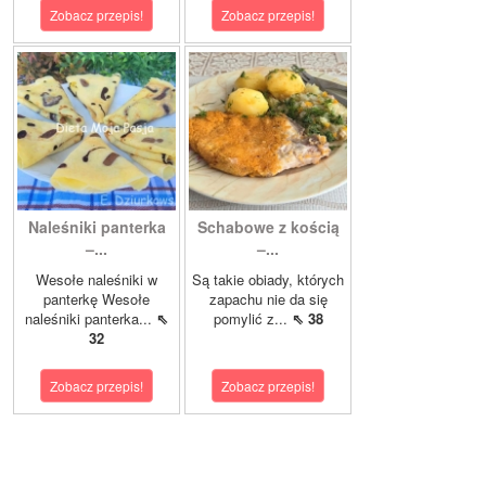
Zobacz przepis!
Zobacz przepis!
Naleśniki panterka
Schabowe z kością
–...
–...
Wesołe naleśniki w
Są takie obiady, których
panterkę Wesołe
zapachu nie da się
naleśniki panterka...
⇖
pomylić z...
⇖ 38
32
Zobacz przepis!
Zobacz przepis!