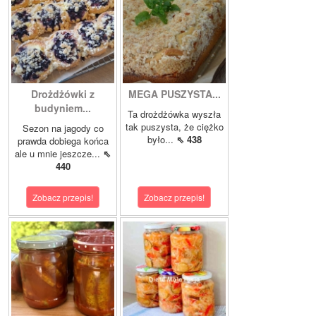
Drożdżówki z
MEGA PUSZYSTA...
budyniem...
Ta drożdżówka wyszła
tak puszysta, że ciężko
Sezon na jagody co
było...
⇖ 438
prawda dobiega końca
ale u mnie jeszcze...
⇖
440
Zobacz przepis!
Zobacz przepis!