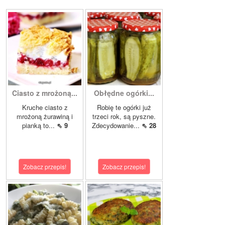
Ciasto z mrożoną...
Obłędne ogórki...
Kruche ciasto z
Robię te ogórki już
mrożoną żurawiną i
trzeci rok, są pyszne.
pianką to...
⇖ 9
Zdecydowanie...
⇖ 28
Zobacz przepis!
Zobacz przepis!