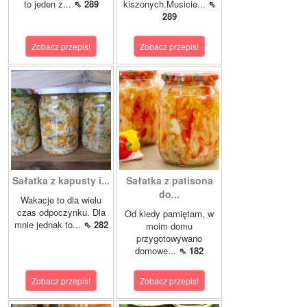
to jeden z...
⇖ 289
kiszonych.Musicie...
⇖
289
Zobacz przepis!
Zobacz przepis!
Sałatka z kapusty i...
Sałatka z patisona
do...
Wakacje to dla wielu
czas odpoczynku. Dla
Od kiedy pamiętam, w
mnie jednak to...
⇖ 282
moim domu
przygotowywano
domowe...
⇖ 182
Zobacz przepis!
Zobacz przepis!