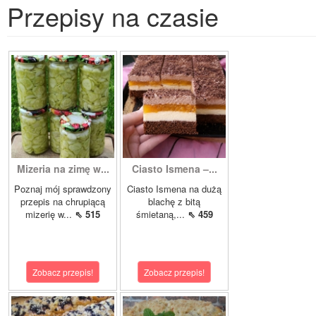
Przepisy na czasie
Mizeria na zimę w...
Ciasto Ismena –...
Poznaj mój sprawdzony
Ciasto Ismena na dużą
przepis na chrupiącą
blachę z bitą
mizerię w...
⇖ 515
śmietaną,...
⇖ 459
Zobacz przepis!
Zobacz przepis!