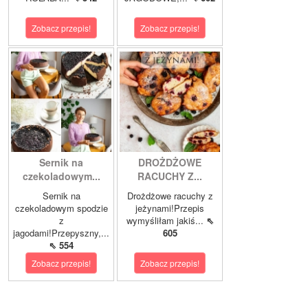
Zobacz przepis!
Zobacz przepis!
Sernik na
DROŻDŻOWE
czekoladowym...
RACUCHY Z...
Sernik na
Drożdżowe racuchy z
czekoladowym spodzie
jeżynami!Przepis
z
wymyśliłam jakiś...
⇖
jagodami!Przepyszny,...
605
⇖ 554
Zobacz przepis!
Zobacz przepis!