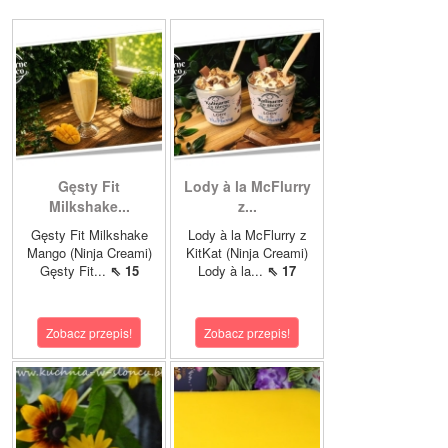
Gęsty Fit
Lody à la McFlurry
Milkshake...
z...
Gęsty Fit Milkshake
Lody à la McFlurry z
Mango (Ninja Creami)
KitKat (Ninja Creami)
Gęsty Fit...
⇖ 15
Lody à la...
⇖ 17
Zobacz przepis!
Zobacz przepis!