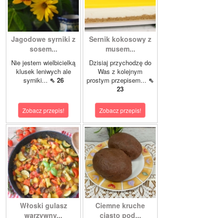
Jagodowe syrniki z
Sernik kokosowy z
sosem...
musem...
Nie jestem wielbicielką
Dzisiaj przychodzę do
klusek leniwych ale
Was z kolejnym
syrniki...
⇖ 26
prostym przepisem...
⇖
23
Zobacz przepis!
Zobacz przepis!
Włoski gulasz
Ciemne kruche
warzywny...
ciasto pod...