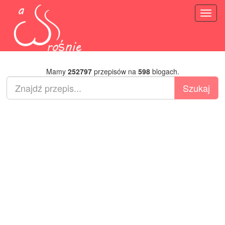
Toggl
naviga
Mamy
252797
przepisów na
598
blogach.