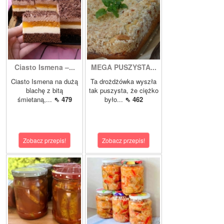
Ciasto Ismena –...
MEGA PUSZYSTA...
Ciasto Ismena na dużą
Ta drożdżówka wyszła
blachę z bitą
tak puszysta, że ciężko
śmietaną,...
⇖ 479
było...
⇖ 462
Zobacz przepis!
Zobacz przepis!