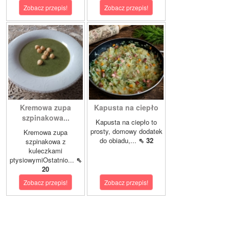
Zobacz przepis!
Zobacz przepis!
Kremowa zupa
Kapusta na ciepło
szpinakowa...
Kapusta na ciepło to
prosty, domowy dodatek
Kremowa zupa
do obiadu,...
⇖ 32
szpinakowa z
kuleczkami
ptysiowymiOstatnio...
⇖
20
Zobacz przepis!
Zobacz przepis!