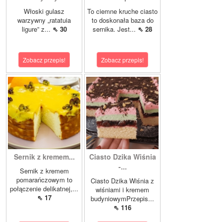
Włoski gulasz
To ciemne kruche ciasto
warzywny „ratatuia
to doskonała baza do
ligure” z...
⇖ 30
sernika. Jest...
⇖ 28
Zobacz przepis!
Zobacz przepis!
Sernik z kremem...
Ciasto Dzika Wiśnia
-...
Sernik z kremem
pomarańczowym to
Ciasto Dzika Wiśnia z
połączenie delikatnej,...
wiśniami i kremem
⇖ 17
budyniowymPrzepis...
⇖ 116