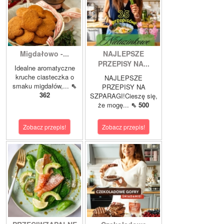
Migdałowo -...
NAJLEPSZE
PRZEPISY NA...
Idealne aromatyczne
kruche ciasteczka o
NAJLEPSZE
smaku migdałów,...
⇖
PRZEPISY NA
362
SZPARAGI!Cieszę się,
że mogę...
⇖ 500
Zobacz przepis!
Zobacz przepis!