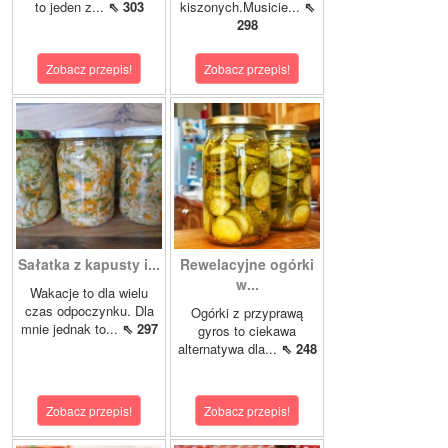
to jeden z...
⇖ 303
kiszonych.Musicie...
⇖
298
Zobacz przepis!
Zobacz przepis!
Sałatka z kapusty i...
Rewelacyjne ogórki
w...
Wakacje to dla wielu
czas odpoczynku. Dla
Ogórki z przyprawą
mnie jednak to...
⇖ 297
gyros to ciekawa
alternatywa dla...
⇖ 248
Zobacz przepis!
Zobacz przepis!