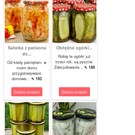
Sałatka z patisona
Obłędne ogórki...
do...
Robię te ogórki już
trzeci rok, są pyszne.
Od kiedy pamiętam, w
Zdecydowanie...
⇖ 188
moim domu
przygotowywano
domowe...
⇖ 192
Zobacz przepis!
Zobacz przepis!