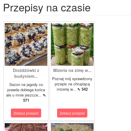
Przepisy na czasie
Drożdżówki z
Mizeria na zimę w...
budyniem...
Poznaj mój sprawdzony
przepis na chrupiącą
Sezon na jagody co
mizerię w...
⇖ 542
prawda dobiega końca
ale u mnie jeszcze...
⇖
571
Zobacz przepis!
Zobacz przepis!