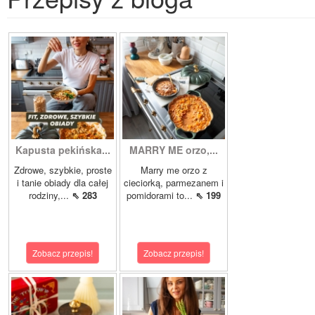
Kapusta pekińska...
MARRY ME orzo,...
Zdrowe, szybkie, proste
Marry me orzo z
i tanie obiady dla całej
cieciorką, parmezanem i
rodziny,...
⇖ 283
pomidorami to...
⇖ 199
Zobacz przepis!
Zobacz przepis!