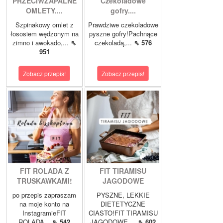
PRZECIWZAPALNE
Czekoladowe
OMLETY....
gofry....
Szpinakowy omlet z
Prawdziwe czekoladowe
łososiem wędzonym na
pyszne gofry!Pachnące
zimno i awokado,...
⇖
czekoladą,...
⇖ 576
951
Zobacz przepis!
Zobacz przepis!
FIT ROLADA Z
FIT TIRAMISU
TRUSKAWKAMI!
JAGODOWE
po przepis zapraszam
PYSZNE, LEKKIE
na moje konto na
DIETETYCZNE
InstagramieFIT
CIASTO!FIT TIRAMISU
ROLADA...
⇖ 542
JAGODOWE,...
⇖ 602