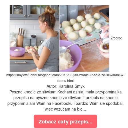
Źródło:
https://smykwkuchni.blogspot.com/2016/08/jak-zrobic-knedle-ze-sliwkami-w-
domu.html
Autor: Karolina Smyk
Pyszne knedle ze sliwkamiKochani dzisiaj mala przypominajka
przepisu na pyszne knedle ze sliwkami, przepis na knedle
przypomnialam Wam na Facebooku i bardzo Wam sie spodobal,
wiec wrzucam na blo...
Zobacz cały przepis...