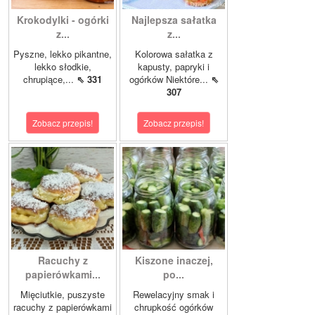
Krokodylki - ogórki
Najlepsza sałatka
z...
z...
Pyszne, lekko pikantne,
Kolorowa sałatka z
lekko słodkie,
kapusty, papryki i
chrupiące,...
⇖ 331
ogórków Niektóre...
⇖
307
Zobacz przepis!
Zobacz przepis!
Racuchy z
Kiszone inaczej,
papierówkami...
po...
Mięciutkie, puszyste
Rewelacyjny smak i
racuchy z papierówkami
chrupkość ogórków