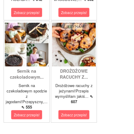
Zobacz przepis!
Zobacz przepis!
Sernik na
DROŻDŻOWE
czekoladowym...
RACUCHY Z...
Sernik na
Drożdżowe racuchy z
czekoladowym spodzie
jeżynami!Przepis
z
wymyśliłam jakiś...
⇖
jagodami!Przepyszny,...
607
⇖ 555
Zobacz przepis!
Zobacz przepis!