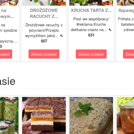
 na
DROŻDŻOWE
KRUCHA TARTA Z...
Szparagi
owym...
RACUCHY Z...
Post we współpracy/
Frittata 
#reklama.Kruche
batatem
 na
Drożdżowe racuchy z
delikatne ciasto na...
⇖
zdrowe
m spodzie
jeżynami!Przepis
631
wymyśliłam jakiś...
⇖
pyszny,...
607
5
zepis!
Zobacz przepis!
Zobacz przepis!
Zoba
asie