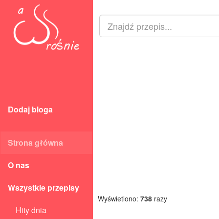
Dodaj bloga
Strona główna
O nas
Wszystkie przepisy
Wyświetlono:
738
razy
Hity dnia