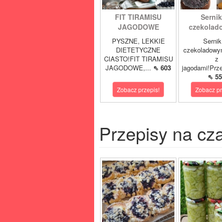
FIT TIRAMISU
Sernik
JAGODOWE
czekolad
PYSZNE, LEKKIE
Sernik
DIETETYCZNE
czekoladowy
CIASTO!FIT TIRAMISU
z
JAGODOWE,...
⇖ 603
jagodami!Prze
⇖ 55
Zobacz przepis!
Zobacz pr
Przepisy na cz