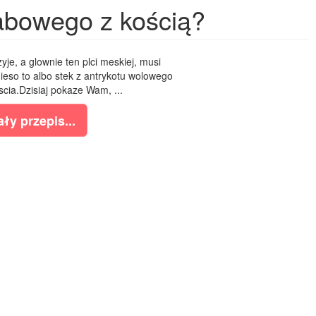
habowego z kością?
yje, a glownie ten plci meskiej, musi
ieso to albo stek z antrykotu wolowego
cia.Dzisiaj pokaze Wam, ...
ły przepis...