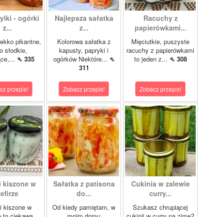
lki - ogórki
Najlepsza sałatka
Racuchy z
z...
z...
papierówkami...
ekko pikantne,
Kolorowa sałatka z
Mięciutkie, puszyste
o słodkie,
kapusty, papryki i
racuchy z papierówkami
ce,...
⇖ 335
ogórków Niektóre...
⇖
to jeden z...
⇖ 308
311
cz przepis!
Zobacz przepis!
Zobacz przepis!
i kiszone w
Sałatka z patisona
Cukinia w zalewie
efirze
do...
curry...
i kiszone w
Od kiedy pamiętam, w
Szukasz chrupiącej
e to ciekawa
moim domu
cukinii w curry na zimę?