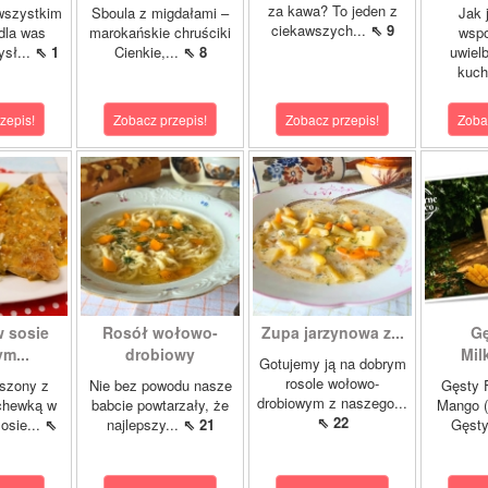
za kawa? To jeden z
wszystkim
Sboula z migdałami –
Jak 
ciekawszych...
⇖ 9
dla was
marokańskie chruściki
wsp
ysł...
⇖ 1
Cienkie,...
⇖ 8
uwiel
kuch
zepis!
Zobacz przepis!
Zobacz przepis!
Zoba
w sosie
Rosół wołowo-
Zupa jarzynowa z...
Gę
m...
drobiowy
Mil
Gotujemy ją na dobrym
rosole wołowo-
szony z
Nie bez powodu nasze
Gęsty F
drobiowym z naszego...
chewką w
babcie powtarzały, że
Mango (
⇖ 22
osie...
⇖
najlepszy...
⇖ 21
Gęsty