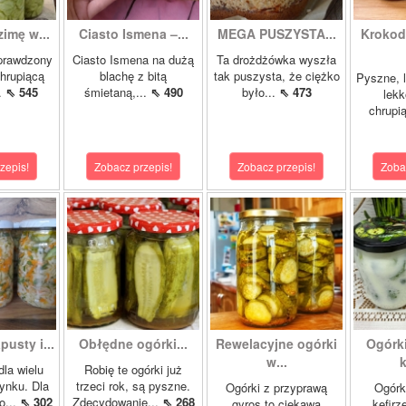
zimę w...
Ciasto Ismena –...
MEGA PUSZYSTA...
Krokody
prawdzony
Ciasto Ismena na dużą
Ta drożdżówka wyszła
chrupiącą
blachę z bitą
tak puszysta, że ciężko
Pyszne, l
..
⇖ 545
śmietaną,...
⇖ 490
było...
⇖ 473
lekk
chrupią
zepis!
Zobacz przepis!
Zobacz przepis!
Zoba
pusty i...
Obłędne ogórki...
Rewelacyjne ogórki
Ogórk
w...
k
dla wielu
Robię te ogórki już
ynku. Dla
trzeci rok, są pyszne.
Ogórki z przyprawą
Ogórk
o...
⇖ 302
Zdecydowanie...
⇖ 268
gyros to ciekawa
kefirz