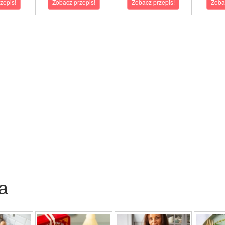
zepis!
Zobacz przepis!
Zobacz przepis!
Zoba
a