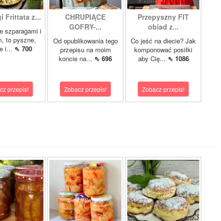
 Frittata z...
CHRUPIĄCE
Przepyszny FIT
GOFRY-...
obiad z...
ze szparagami i
, to pyszne,
Od opublikowania tego
Co jeść na diecie? Jak
 i...
⇖ 700
przepisu na moim
komponować posiłki
koncie na...
⇖ 696
aby Cię...
⇖ 1086
cz przepis!
Zobacz przepis!
Zobacz przepis!