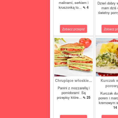
malinami, serkiem i
Dzień dobry 
kruszonką to...
⇖ 4
mam dziś 
świetny pom
Zobacz przepis!
Zobacz pr
Chrupiące włoskie...
Kurczak 
porowy
Panini z mozzarellą i
pomidorami Są
Kurczak du
przepisy które...
⇖ 25
porem i mar
kremowym s
14