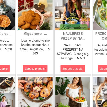
orzo,...
Migdałowo -...
NAJLEPSZE
PRZEC
PRZEPISY NA...
OM
orzo z
Idealne aromatyczne
rmezanem i
kruche ciasteczka o
NAJLEPSZE
Szpina
o...
⇖ 200
smaku migdałów,...
⇖
PRZEPISY NA
łososie
363
SZPARAGI!Cieszę się,
zimno i
że mogę...
⇖ 501
zepis!
Zobacz przepis!
Zobacz przepis!
Zoba