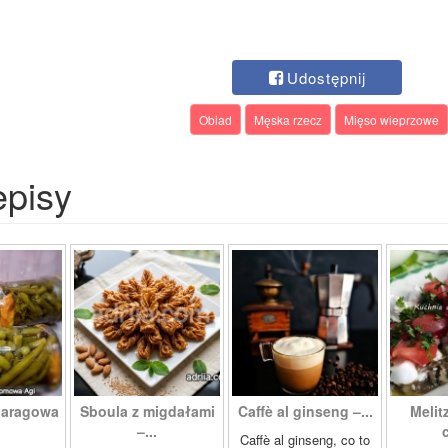
Udostępnij
Obiad
Męska rzecz
Mięso wieprzowe
episy
paragowa
Sboula z migdałami
Caffè al ginseng –...
Melit
.
–...
c
Caffè al ginseng, co to