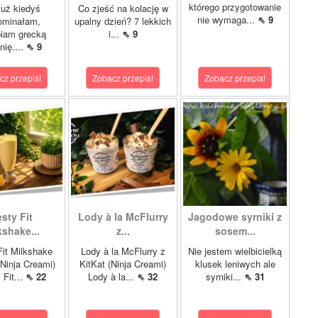
którego przygotowanie
już kiedyś
Co zjeść na kolację w
nie wymaga...
⇖ 9
ominałam,
upalny dzień? 7 lekkich
biam grecką
i...
⇖ 9
nię....
⇖ 9
cz przepis!
Zobacz przepis!
Zobacz przepis!
sty Fit
Lody à la McFlurry
Jagodowe syrniki z
kshake...
z...
sosem...
it Milkshake
Lody à la McFlurry z
Nie jestem wielbicielką
Ninja Creami)
KitKat (Ninja Creami)
klusek leniwych ale
 Fit...
⇖ 22
Lody à la...
⇖ 32
syrniki...
⇖ 31