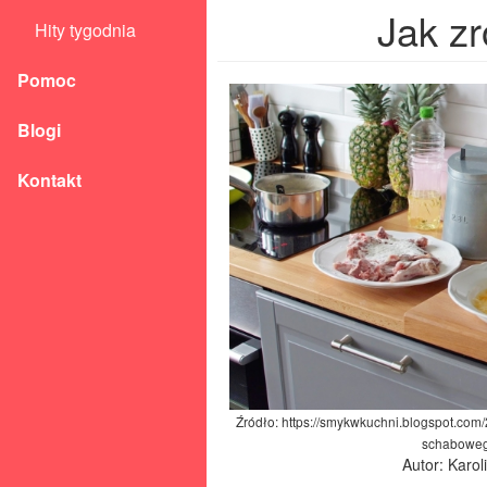
Jak zr
Hity tygodnia
Pomoc
Blogi
Kontakt
Źródło: https://smykwkuchni.blogspot.com/
schaboweg
Autor: Karo