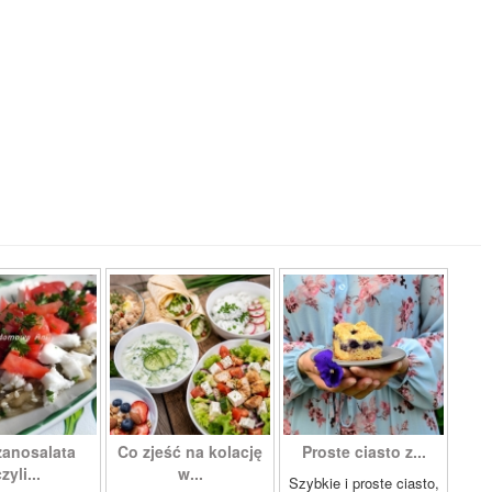
zanosalata
Co zjeść na kolację
Proste ciasto z...
zyli...
w...
Szybkie i proste ciasto,