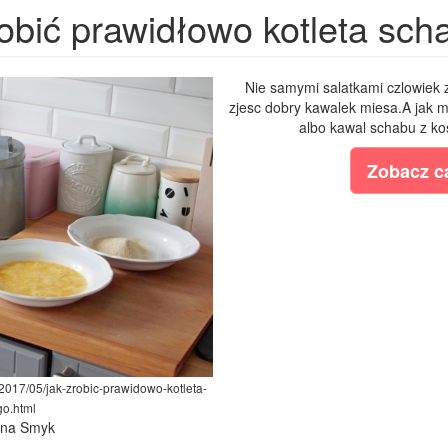
obić prawidłowo kotleta sc
Nie samymi salatkami czlowiek z
zjesc dobry kawalek miesa.A jak m
albo kawal schabu z kos
Zobacz ca
2017/05/jak-zrobic-prawidowo-kotleta-
o.html
lina Smyk