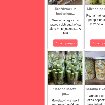
Drożdżówki z
Mizeria na 
budyniem...
Poznaj mój s
przepis na 
Sezon na jagody co
mizerię w.
prawda dobiega końca
ale u mnie jeszcze...
⇖
585
Zobacz przepis!
Zobacz pr
Kiszone inaczej,
Sałatka z ka
po...
Wakacje to 
czas odpocz
Rewelacyjny smak i
mnie jednak t
chrupkość ogórków