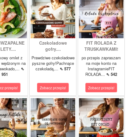
IWZAPALNE
Czekoladowe
FIT ROLADA Z
LETY....
gofry....
TRUSKAWKAMI!
kowy omlet z
Prawdziwe czekoladowe
po przepis zapraszam
m wędzonym na
pyszne gofry!Pachnące
na moje konto na
 awokado,...
⇖
czekoladą,...
⇖ 577
InstagramieFIT
951
ROLADA...
⇖ 542
cz przepis!
Zobacz przepis!
Zobacz przepis!