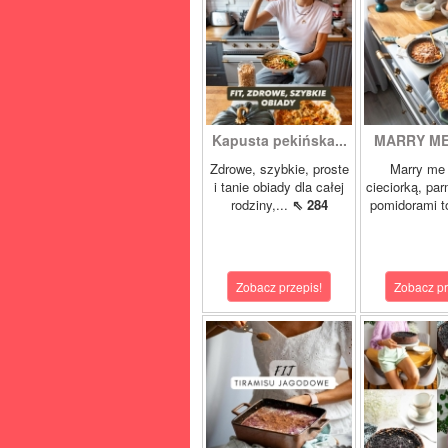
Kapusta pekińska...
MARRY ME 
Zdrowe, szybkie, proste
Marry me 
i tanie obiady dla całej
cieciorką, pa
rodziny,...
⇖ 284
pomidorami t
Zobacz przepis!
Zobacz pr