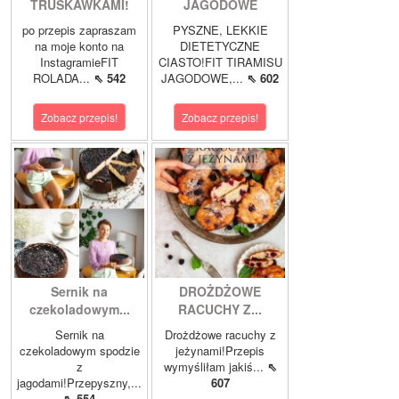
TRUSKAWKAMI!
JAGODOWE
po przepis zapraszam
PYSZNE, LEKKIE
na moje konto na
DIETETYCZNE
InstagramieFIT
CIASTO!FIT TIRAMISU
ROLADA...
⇖ 542
JAGODOWE,...
⇖ 602
Zobacz przepis!
Zobacz przepis!
Sernik na
DROŻDŻOWE
czekoladowym...
RACUCHY Z...
Sernik na
Drożdżowe racuchy z
czekoladowym spodzie
jeżynami!Przepis
z
wymyśliłam jakiś...
⇖
jagodami!Przepyszny,...
607
⇖ 554