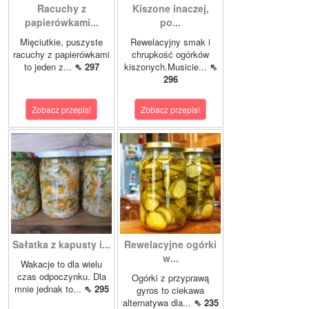
Racuchy z
Kiszone inaczej,
papierówkami...
po...
Mięciutkie, puszyste
Rewelacyjny smak i
racuchy z papierówkami
chrupkość ogórków
to jeden z...
⇖ 297
kiszonych.Musicie...
⇖
296
Zobacz przepis!
Zobacz przepis!
Sałatka z kapusty i...
Rewelacyjne ogórki
w...
Wakacje to dla wielu
czas odpoczynku. Dla
Ogórki z przyprawą
mnie jednak to...
⇖ 295
gyros to ciekawa
alternatywa dla...
⇖ 235