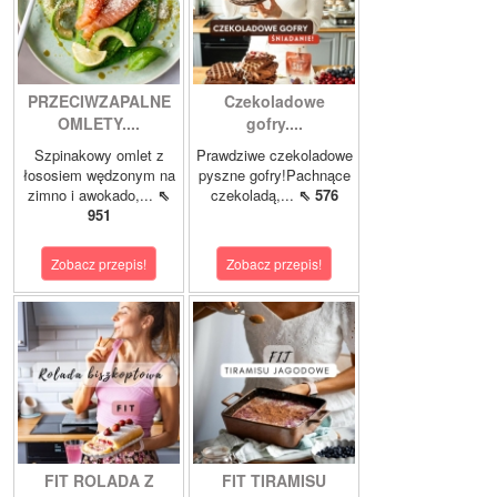
PRZECIWZAPALNE
Czekoladowe
OMLETY....
gofry....
Szpinakowy omlet z
Prawdziwe czekoladowe
łososiem wędzonym na
pyszne gofry!Pachnące
zimno i awokado,...
⇖
czekoladą,...
⇖ 576
951
Zobacz przepis!
Zobacz przepis!
FIT ROLADA Z
FIT TIRAMISU