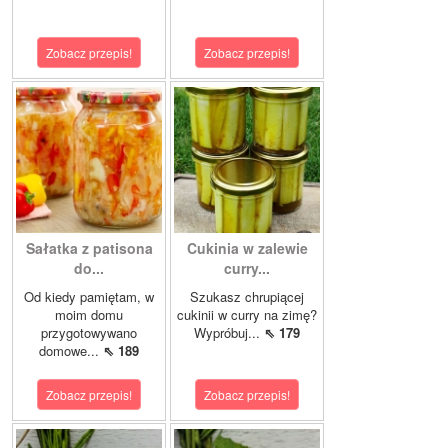
Zobacz przepis!
Zobacz przepis!
Sałatka z patisona
Cukinia w zalewie
do...
curry...
Od kiedy pamiętam, w
Szukasz chrupiącej
moim domu
cukinii w curry na zimę?
przygotowywano
Wypróbuj...
⇖ 179
domowe...
⇖ 189
Zobacz przepis!
Zobacz przepis!