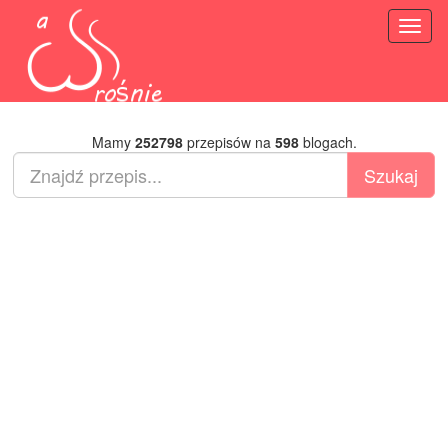
Toggl
naviga
Mamy
252798
przepisów na
598
blogach.