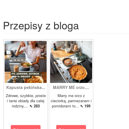
Przepisy z bloga
Kapusta pekińska...
MARRY ME orzo,...
Zdrowe, szybkie, proste
Marry me orzo z
i tanie obiady dla całej
cieciorką, parmezanem i
rodziny,...
⇖ 283
pomidorami to...
⇖ 199