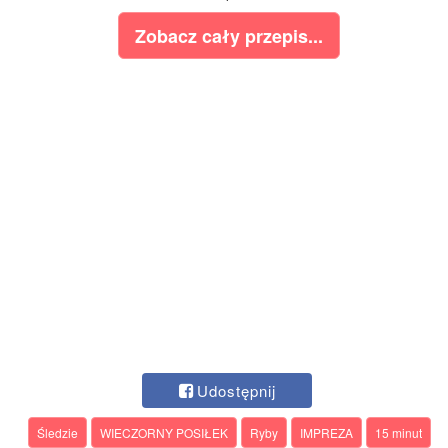
Zobacz cały przepis...
Udostępnij
Śledzie
WIECZORNY POSIŁEK
Ryby
IMPREZA
15 minut