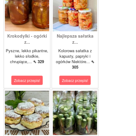
Krokodylki - ogórki
Najlepsza sałatka
z...
z...
Pyszne, lekko pikantne,
Kolorowa sałatka z
lekko słodkie,
kapusty, papryki i
chrupiące,...
⇖ 329
ogórków Niektóre...
⇖
305
Zobacz przepis!
Zobacz przepis!