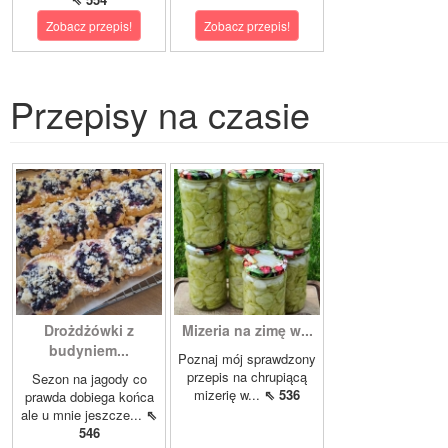
Zobacz przepis!
Zobacz przepis!
Przepisy na czasie
Drożdżówki z
Mizeria na zimę w...
budyniem...
Poznaj mój sprawdzony
przepis na chrupiącą
Sezon na jagody co
mizerię w...
⇖ 536
prawda dobiega końca
ale u mnie jeszcze...
⇖
546