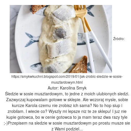
Źródło:
https://smykwkuchni.blogspot.com/2019/01/jak-zrobic-sledzie-w-sosie-
musztardowym.html
Autor: Karolina Smyk
Śledzie w sosie musztardowym, to jedne z moich ulubionych sledzi.
Zazwyczaj kupowalam gotowe w sklepie. Ale wczoraj mysle, sobie
kurcze Karola czemu nie zrobisz ich sama? No to hop siup i
zrobilam. I wiecie co? Wyszly mi lepsze niz te ze sklepu! I juz nie
kupie gotowca, bo w cenie gotowca to ja mam teraz dwa razy tyle
;-)Przepisem na sledzie w sosie musztardowym po prostu musze sie
z Wami podziel...