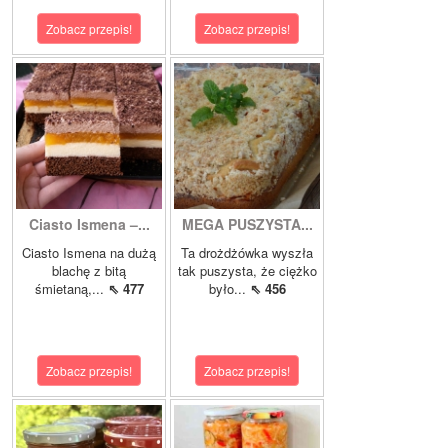
Zobacz przepis!
Zobacz przepis!
Ciasto Ismena –...
MEGA PUSZYSTA...
Ciasto Ismena na dużą
Ta drożdżówka wyszła
blachę z bitą
tak puszysta, że ciężko
śmietaną,...
⇖ 477
było...
⇖ 456
Zobacz przepis!
Zobacz przepis!