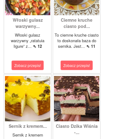
Włoski gulasz
Ciemne kruche
warzywny...
ciasto pod...
Włoski gulasz
To ciemne kruche ciasto
warzywny „ratatuia
to doskonała baza do
ligure” z...
⇖ 12
sernika. Jest...
⇖ 11
Zobacz przepis!
Zobacz przepis!
Sernik z kremem...
Ciasto Dzika Wiśnia
-...
Sernik z kremem