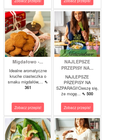
Zobacz przepis!
Zobacz przepis!
Migdałowo -...
NAJLEPSZE
PRZEPISY NA...
Idealne aromatyczne
kruche ciasteczka o
NAJLEPSZE
smaku migdałów,...
⇖
PRZEPISY NA
361
SZPARAGI!Cieszę się,
że mogę...
⇖ 500
Zobacz przepis!
Zobacz przepis!