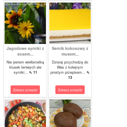
Jagodowe syrniki z
Sernik kokosowy z
sosem...
musem...
Nie jestem wielbicielką
Dzisiaj przychodzę do
klusek leniwych ale
Was z kolejnym
syrniki...
⇖ 11
prostym przepisem...
⇖
13
Zobacz przepis!
Zobacz przepis!