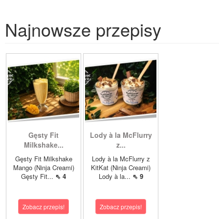
Najnowsze przepisy
Gęsty Fit
Lody à la McFlurry
Milkshake...
z...
Gęsty Fit Milkshake
Lody à la McFlurry z
Mango (Ninja Creami)
KitKat (Ninja Creami)
Gęsty Fit...
⇖ 4
Lody à la...
⇖ 9
Zobacz przepis!
Zobacz przepis!