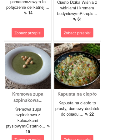
pomarańczowym to
Ciasto Dzika Wiśnia z
połączenie delikatnej,...
wiśniami i kremem
⇖ 14
budyniowymPrzepis...
⇖ 61
Zobacz przepis!
Zobacz przepis!
Kremowa zupa
Kapusta na ciepło
szpinakowa...
Kapusta na ciepło to
prosty, domowy dodatek
Kremowa zupa
do obiadu,...
⇖ 22
szpinakowa z
kuleczkami
ptysiowymiOstatnio...
⇖
15
Zobacz przepis!
Zobacz przepis!