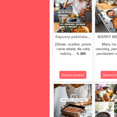
Kapusta pekińska...
MARRY ME 
Zdrowe, szybkie, proste
Marry me 
i tanie obiady dla całej
cieciorką, pa
rodziny,...
⇖ 284
pomidorami t
Zobacz przepis!
Zobacz pr