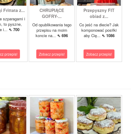
 Frittata z...
CHRUPIĄCE
Przepyszny FIT
GOFRY-...
obiad z...
ze szparagami i
, to pyszne,
Od opublikowania tego
Co jeść na diecie? Jak
 i...
⇖ 700
przepisu na moim
komponować posiłki
koncie na...
⇖ 696
aby Cię...
⇖ 1086
cz przepis!
Zobacz przepis!
Zobacz przepis!