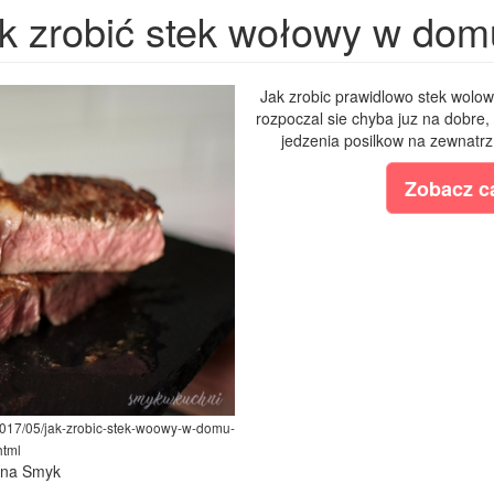
k zrobić stek wołowy w domu
Jak zrobic prawidlowo stek wolow
rozpoczal sie chyba juz na dobre,
jedzenia posilkow na zewnatrz
Zobacz ca
2017/05/jak-zrobic-stek-woowy-w-domu-
html
lina Smyk