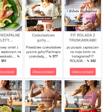
IWZAPALNE
Czekoladowe
FIT ROLADA Z
LETY....
gofry....
TRUSKAWKAMI!
kowy omlet z
Prawdziwe czekoladowe
po przepis zapraszam
m wędzonym na
pyszne gofry!Pachnące
na moje konto na
 awokado,...
⇖
czekoladą,...
⇖ 577
InstagramieFIT
951
ROLADA...
⇖ 542
cz przepis!
Zobacz przepis!
Zobacz przepis!