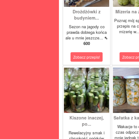
Drożdżówki z
Mizeria na 
budyniem...
Poznaj mój s
przepis na 
Sezon na jagody co
mizerię w.
prawda dobiega końca
ale u mnie jeszcze...
⇖
600
Zobacz przepis!
Zobacz pr
Kiszone inaczej,
Sałatka z ka
po...
Wakacje to 
czas odpocz
Rewelacyjny smak i
mnie jednak t
chrupkość ogórków