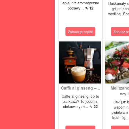
lepiej niż aromatyczne
Doskonały d
potrawy...
⇖ 12
grilla i ka
wędliną. Sos
Zobacz przepis!
Zobacz pr
Caffè al ginseng –...
Melitzano
czyli.
Caffè al ginseng, co to
za kawa? To jeden z
Jak już 
ciekawszych...
⇖ 22
wspomin
uwielbiam
kuchnię..