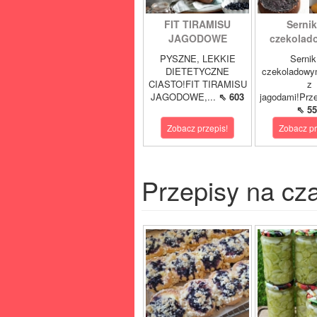
FIT TIRAMISU
Sernik
JAGODOWE
czekolad
PYSZNE, LEKKIE
Sernik
DIETETYCZNE
czekoladowy
CIASTO!FIT TIRAMISU
z
JAGODOWE,...
⇖ 603
jagodami!Prze
⇖ 55
Zobacz przepis!
Zobacz pr
Przepisy na cz