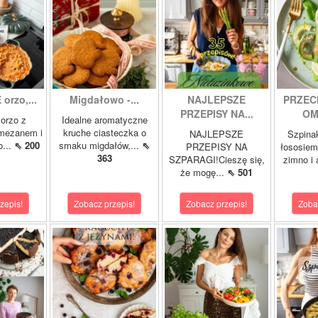
orzo,...
Migdałowo -...
NAJLEPSZE
PRZEC
PRZEPISY NA...
OM
orzo z
Idealne aromatyczne
rmezanem i
kruche ciasteczka o
NAJLEPSZE
Szpina
o...
⇖ 200
smaku migdałów,...
⇖
PRZEPISY NA
łososie
363
SZPARAGI!Cieszę się,
zimno i
że mogę...
⇖ 501
zepis!
Zobacz przepis!
Zobacz przepis!
Zoba