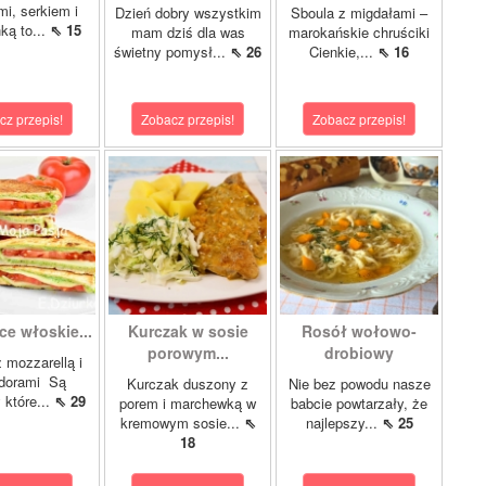
mi, serkiem i
Dzień dobry wszystkim
Sboula z migdałami –
ką to...
⇖ 15
mam dziś dla was
marokańskie chruściki
świetny pomysł...
⇖ 26
Cienkie,...
⇖ 16
cz przepis!
Zobacz przepis!
Zobacz przepis!
ce włoskie...
Kurczak w sosie
Rosół wołowo-
porowym...
drobiowy
z mozzarellą i
dorami Są
Kurczak duszony z
Nie bez powodu nasze
 które...
⇖ 29
porem i marchewką w
babcie powtarzały, że
kremowym sosie...
⇖
najlepszy...
⇖ 25
18