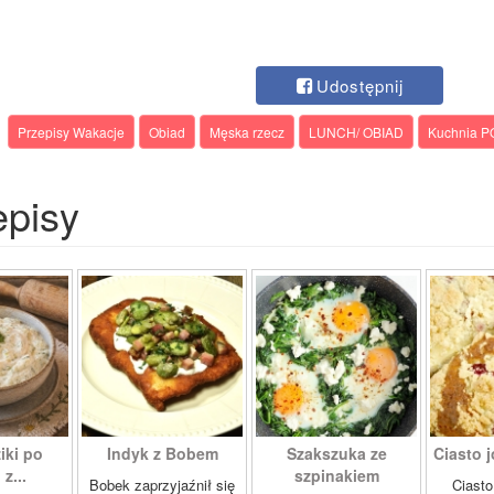
Udostępnij
Przepisy Wakacje
Obiad
Męska rzecz
LUNCH/ OBIAD
Kuchnia 
episy
iki po
Indyk z Bobem
Szakszuka ze
Ciasto j
z...
szpinakiem
Bobek zaprzyjaźnił się
Ciasto