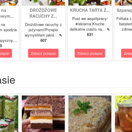
 na
DROŻDŻOWE
KRUCHA TARTA Z...
Szparagi
owym...
RACUCHY Z...
Post we współpracy/
Frittata 
#reklama.Kruche
batatem
 na
Drożdżowe racuchy z
delikatne ciasto na...
⇖
zdrowe
m spodzie
jeżynami!Przepis
631
wymyśliłam jakiś...
⇖
pyszny,...
607
5
zepis!
Zobacz przepis!
Zobacz przepis!
Zoba
asie