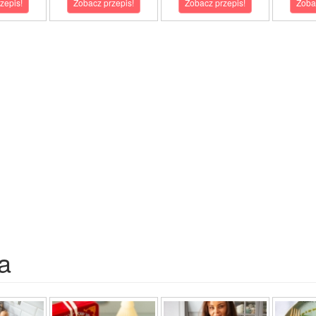
zepis!
Zobacz przepis!
Zobacz przepis!
Zoba
a