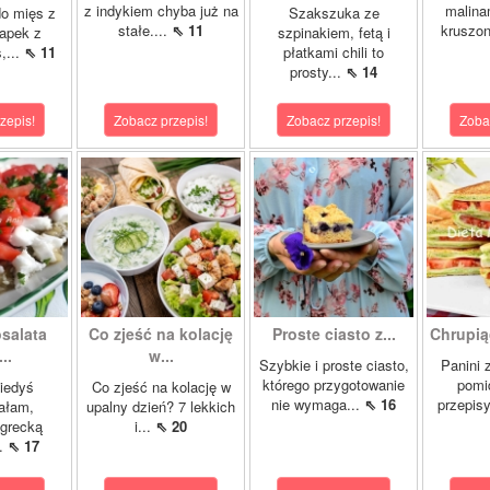
z indykiem chyba już na
malina
o mięs z
Szakszuka ze
stałe....
⇖ 11
kruszon
napek z
szpinakiem, fetą i
,...
⇖ 11
płatkami chili to
prosty...
⇖ 14
zepis!
Zobacz przepis!
Zobacz przepis!
Zoba
salata
Co zjeść na kolację
Proste ciasto z...
Chrupią
..
w...
Szybkie i proste ciasto,
Panini 
którego przygotowanie
pomi
kiedyś
Co zjeść na kolację w
nie wymaga...
⇖ 16
przepisy
ałam,
upalny dzień? 7 lekkich
 grecką
i...
⇖ 20
..
⇖ 17