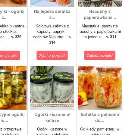
lki - ogórki
Najlepsza sałatka
Racuchy z
z...
z...
papierówkami...
ekko pikantne,
Kolorowa sałatka z
Mięciutkie, puszyste
o słodkie,
kapusty, papryki i
racuchy z papierówkami
ce,...
⇖ 339
ogórków Niektóre...
⇖
to jeden z...
⇖ 311
314
cz przepis!
Zobacz przepis!
Zobacz przepis!
cyjne ogórki
Ogórki kiszone w
Sałatka z patisona
w...
kefirze
do...
 z przyprawą
Ogórki kiszone w
Od kiedy pamiętam, w
 to ciekawa
kefirze to ciekawa
moim domu