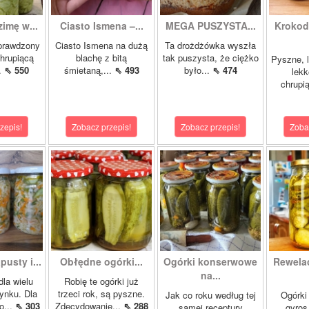
zimę w...
Ciasto Ismena –...
MEGA PUSZYSTA...
Krokody
prawdzony
Ciasto Ismena na dużą
Ta drożdżówka wyszła
chrupiącą
blachę z bitą
tak puszysta, że ciężko
Pyszne, l
..
⇖ 550
śmietaną,...
⇖ 493
było...
⇖ 474
lekk
chrupią
zepis!
Zobacz przepis!
Zobacz przepis!
Zoba
pusty i...
Obłędne ogórki...
Ogórki konserwowe
Rewela
na...
dla wielu
Robię te ogórki już
ynku. Dla
trzeci rok, są pyszne.
Jak co roku według tej
Ogórki
o...
⇖ 303
Zdecydowanie...
⇖ 288
samej receptury
gyros