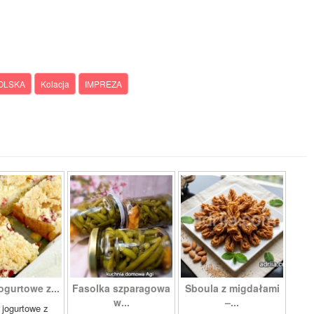
POLSKA
Kolacja
IMPREZA
ogurtowe z...
Fasolka szparagowa
Sboula z migdałami
w...
–...
 jogurtowe z