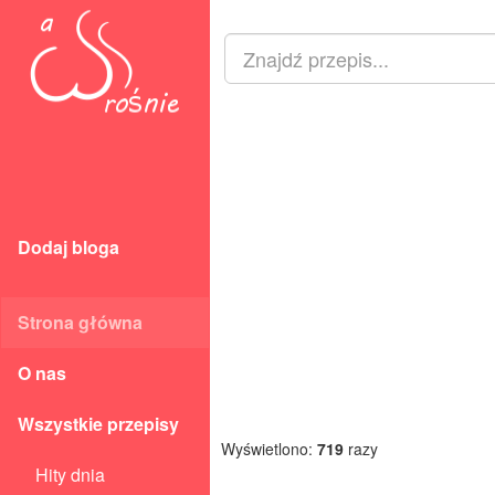
Dodaj bloga
Strona główna
O nas
Wszystkie przepisy
Wyświetlono:
719
razy
Hity dnia