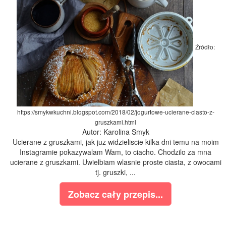
Źródło:
https://smykwkuchni.blogspot.com/2018/02/jogurtowe-ucierane-ciasto-z-
gruszkami.html
Autor: Karolina Smyk
Ucierane z gruszkami, jak juz widzieliscie kilka dni temu na moim
Instagramie pokazywalam Wam, to ciacho. Chodzilo za mna
ucierane z gruszkami. Uwielbiam wlasnie proste ciasta, z owocami
tj. gruszki, ...
Zobacz cały przepis...