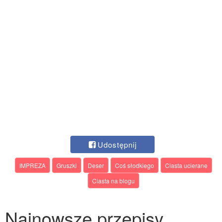
Udostępnij
IMPREZA
Gruszki
Deser
Coś słodkiego
Ciasta ucierane
Ciasta na blogu
Najnowsze przepisy