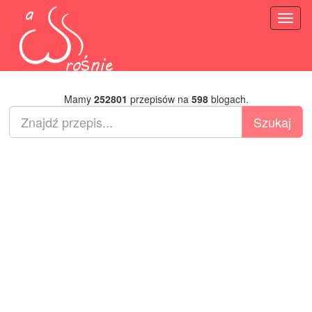
Toggl
naviga
Mamy
252801
przepisów na
598
blogach.