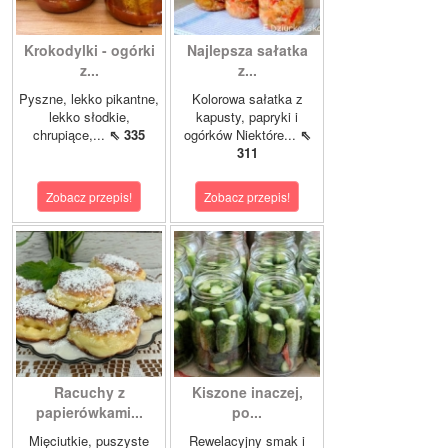
Krokodylki - ogórki
Najlepsza sałatka
z...
z...
Pyszne, lekko pikantne,
Kolorowa sałatka z
lekko słodkie,
kapusty, papryki i
chrupiące,...
⇖ 335
ogórków Niektóre...
⇖
311
Zobacz przepis!
Zobacz przepis!
Racuchy z
Kiszone inaczej,
papierówkami...
po...
Mięciutkie, puszyste
Rewelacyjny smak i