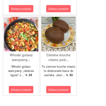
Zobacz przepis!
Zobacz przepis!
Włoski gulasz
Ciemne kruche
warzywny...
ciasto pod...
Włoski gulasz
To ciemne kruche ciasto
warzywny „ratatuia
to doskonała baza do
ligure” z...
⇖ 34
sernika. Jest...
⇖ 33
Zobacz przepis!
Zobacz przepis!