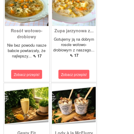
Rosół wołowo-
Zupa jarzynowa z...
drobiowy
Gotujemy ją na dobrym
rosole wołowo-
Nie bez powodu nasze
drobiowym z naszego...
babcie powtarzały, że
⇖ 17
najlepszy...
⇖ 17
Zobacz przepis!
Zobacz przepis!
Gęsty Fit
Lody à la McFlurry