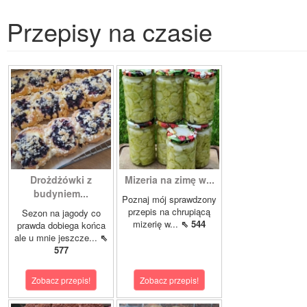
Przepisy na czasie
Drożdżówki z
Mizeria na zimę w...
budyniem...
Poznaj mój sprawdzony
przepis na chrupiącą
Sezon na jagody co
mizerię w...
⇖ 544
prawda dobiega końca
ale u mnie jeszcze...
⇖
577
Zobacz przepis!
Zobacz przepis!