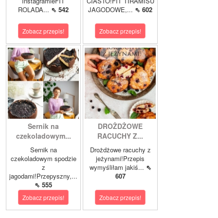
InstagramieFIT
CIASTO!FIT TIRAMISU
ROLADA...
⇖ 542
JAGODOWE,...
⇖ 602
Zobacz przepis!
Zobacz przepis!
Sernik na
DROŻDŻOWE
czekoladowym...
RACUCHY Z...
Sernik na
Drożdżowe racuchy z
czekoladowym spodzie
jeżynami!Przepis
z
wymyśliłam jakiś...
⇖
jagodami!Przepyszny,...
607
⇖ 555
Zobacz przepis!
Zobacz przepis!