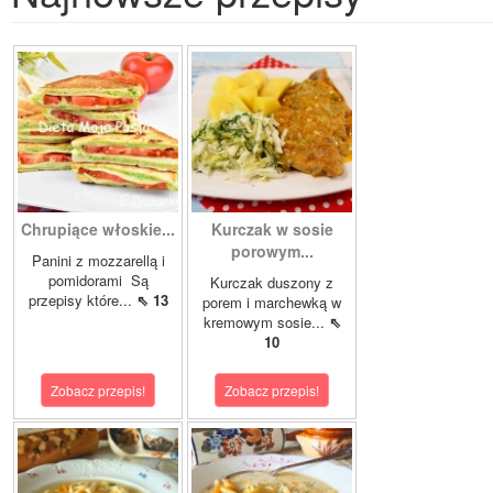
Chrupiące włoskie...
Kurczak w sosie
porowym...
Panini z mozzarellą i
pomidorami Są
Kurczak duszony z
przepisy które...
⇖ 13
porem i marchewką w
kremowym sosie...
⇖
10
Zobacz przepis!
Zobacz przepis!