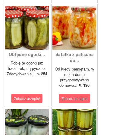
Obłędne ogórki...
Sałatka z patisona
do...
Robię te ogórki już
trzeci rok, są pyszne.
Od kiedy pamiętam, w
Zdecydowanie...
⇖ 254
moim domu
przygotowywano
domowe...
⇖ 196
Zobacz przepis!
Zobacz przepis!