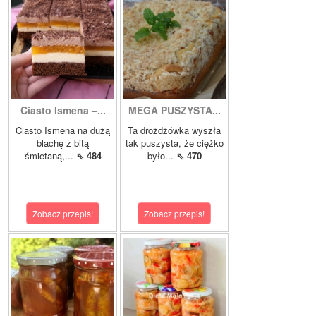
Ciasto Ismena –...
MEGA PUSZYSTA...
Ciasto Ismena na dużą
Ta drożdżówka wyszła
blachę z bitą
tak puszysta, że ciężko
śmietaną,...
⇖ 484
było...
⇖ 470
Zobacz przepis!
Zobacz przepis!