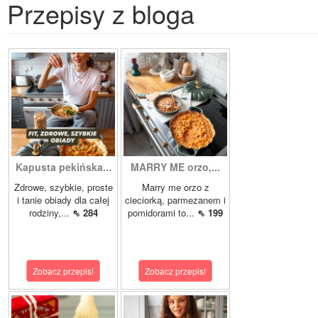
Przepisy z bloga
Kapusta pekińska...
MARRY ME orzo,...
Zdrowe, szybkie, proste
Marry me orzo z
i tanie obiady dla całej
cieciorką, parmezanem i
rodziny,...
⇖ 284
pomidorami to...
⇖ 199
Zobacz przepis!
Zobacz przepis!