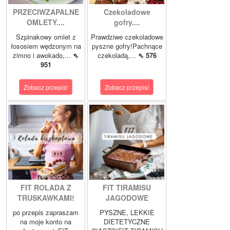
PRZECIWZAPALNE
Czekoladowe
OMLETY....
gofry....
Szpinakowy omlet z
Prawdziwe czekoladowe
łososiem wędzonym na
pyszne gofry!Pachnące
zimno i awokado,...
⇖
czekoladą,...
⇖ 576
951
Zobacz przepis!
Zobacz przepis!
FIT ROLADA Z
FIT TIRAMISU
TRUSKAWKAMI!
JAGODOWE
po przepis zapraszam
PYSZNE, LEKKIE
na moje konto na
DIETETYCZNE