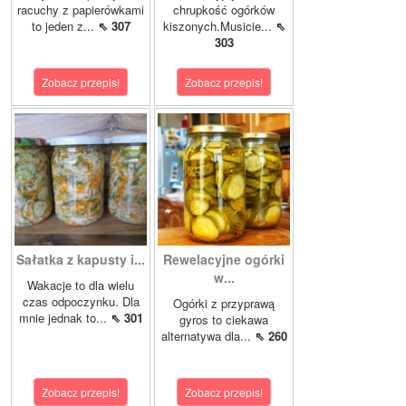
racuchy z papierówkami
chrupkość ogórków
to jeden z...
⇖ 307
kiszonych.Musicie...
⇖
303
Zobacz przepis!
Zobacz przepis!
Sałatka z kapusty i...
Rewelacyjne ogórki
w...
Wakacje to dla wielu
czas odpoczynku. Dla
Ogórki z przyprawą
mnie jednak to...
⇖ 301
gyros to ciekawa
alternatywa dla...
⇖ 260
Zobacz przepis!
Zobacz przepis!