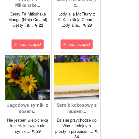
Milkshake...
z...
Gęsty Fit Milkshake
Lody à la McFlurry z
Mango (Ninja Creami)
KitKat (Ninja Creami)
Gęsty Fit...
⇖ 22
Lody à la...
⇖ 29
Zobacz przepis!
Zobacz przepis!
Jagodowe syrniki z
Sernik kokosowy z
sosem...
musem...
Nie jestem wielbicielką
Dzisiaj przychodzę do
klusek leniwych ale
Was z kolejnym
syrniki...
⇖ 29
prostym przepisem...
⇖
34