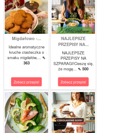
Migdałowo -...
NAJLEPSZE
PRZEPISY NA...
Idealne aromatyczne
kruche ciasteczka o
NAJLEPSZE
smaku migdałów,...
⇖
PRZEPISY NA
363
SZPARAGI!Cieszę się,
że mogę...
⇖ 500
Zobacz przepis!
Zobacz przepis!