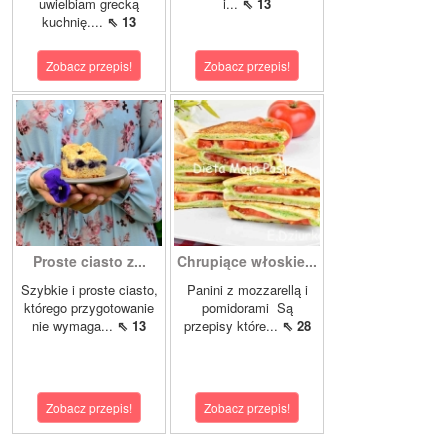
uwielbiam grecką
i...
⇖ 13
kuchnię....
⇖ 13
Zobacz przepis!
Zobacz przepis!
Proste ciasto z...
Chrupiące włoskie...
Szybkie i proste ciasto,
Panini z mozzarellą i
którego przygotowanie
pomidorami Są
nie wymaga...
⇖ 13
przepisy które...
⇖ 28
Zobacz przepis!
Zobacz przepis!