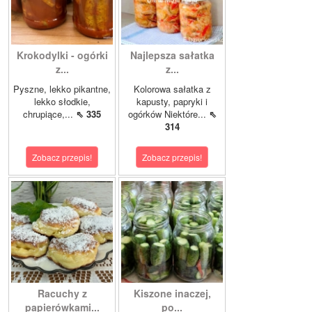
Krokodylki - ogórki
Najlepsza sałatka
z...
z...
Pyszne, lekko pikantne,
Kolorowa sałatka z
lekko słodkie,
kapusty, papryki i
chrupiące,...
⇖ 335
ogórków Niektóre...
⇖
314
Zobacz przepis!
Zobacz przepis!
Racuchy z
Kiszone inaczej,
papierówkami...
po...