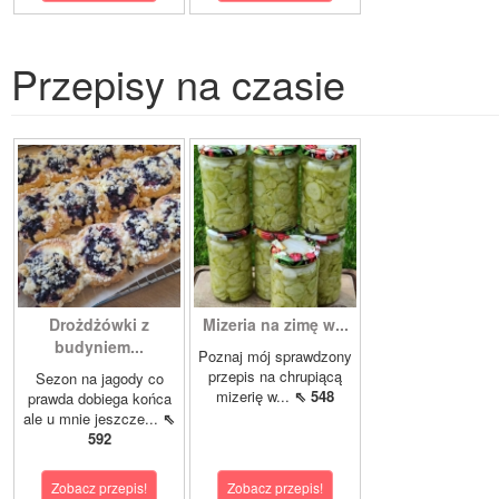
Przepisy na czasie
Drożdżówki z
Mizeria na zimę w...
budyniem...
Poznaj mój sprawdzony
przepis na chrupiącą
Sezon na jagody co
mizerię w...
⇖ 548
prawda dobiega końca
ale u mnie jeszcze...
⇖
592
Zobacz przepis!
Zobacz przepis!