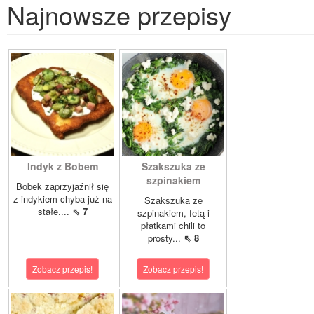
Najnowsze przepisy
Indyk z Bobem
Szakszuka ze
szpinakiem
Bobek zaprzyjaźnił się
z indykiem chyba już na
Szakszuka ze
stałe....
⇖ 7
szpinakiem, fetą i
płatkami chili to
prosty...
⇖ 8
Zobacz przepis!
Zobacz przepis!