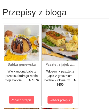
Przepisy z bloga
Babka genewska
Pasztet z jajek z...
Wielkanocna baba z
Wiosenny pasztet z
przepisu którego robiła
jajek z groszkiem
moja babcia, i...
⇖ 1074
będzie królował w...
⇖
1450
Zobacz przepis!
Zobacz przepis!