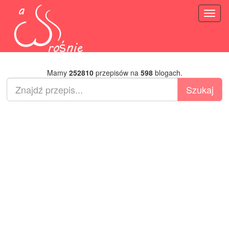
Toggl
naviga
Mamy
252810
przepisów na
598
blogach.