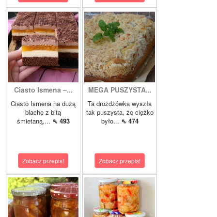
Ciasto Ismena –...
MEGA PUSZYSTA...
Ciasto Ismena na dużą
Ta drożdżówka wyszła
blachę z bitą
tak puszysta, że ciężko
śmietaną,...
⇖ 493
było...
⇖ 474
Zobacz przepis!
Zobacz przepis!