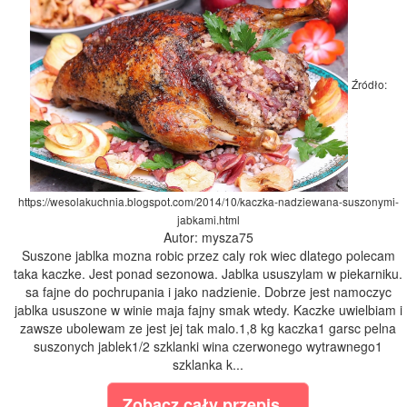
Źródło:
https://wesolakuchnia.blogspot.com/2014/10/kaczka-nadziewana-suszonymi-
jabkami.html
Autor: mysza75
Suszone jablka mozna robic przez caly rok wiec dlatego polecam
taka kaczke. Jest ponad sezonowa. Jablka ususzylam w piekarniku.
sa fajne do pochrupania i jako nadzienie. Dobrze jest namoczyc
jablka ususzone w winie maja fajny smak wtedy. Kaczke uwielbiam i
zawsze ubolewam ze jest jej tak malo.1,8 kg kaczka1 garsc pelna
suszonych jablek1/2 szklanki wina czerwonego wytrawnego1
szklanka k...
Zobacz cały przepis...