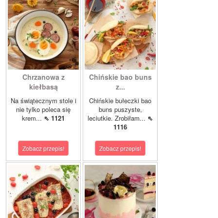
Chrzanowa z
Chińskie bao buns
kiełbasą
z...
Na świątecznym stole i
Chińskie bułeczki bao
nie tylko poleca się
buns puszyste,
krem...
⇖ 1121
leciutkie. Zrobiłam...
⇖
1116
Zobacz przepis!
Zobacz przepis!