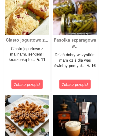
Ciasto jogurtowe z...
Fasolka szparagowa
w...
Ciasto jogurtowe z
malinami, serkiem i
Dzień dobry wszystkim
kruszonką to...
⇖ 11
mam dziś dla was
świetny pomysł...
⇖ 16
Zobacz przepis!
Zobacz przepis!