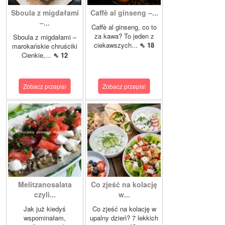
Sboula z migdałami
Caffè al ginseng –...
–...
Caffè al ginseng, co to
za kawa? To jeden z
Sboula z migdałami –
ciekawszych...
⇖ 18
marokańskie chruściki
Cienkie,...
⇖ 12
Zobacz przepis!
Zobacz przepis!
Melitzanosalata
Co zjeść na kolację
czyli...
w...
Jak już kiedyś
Co zjeść na kolację w
wspominałam,
upalny dzień? 7 lekkich