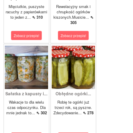
Mięciutkie, puszyste
Rewelacyjny smak i
racuchy z papierówkami
chrupkość ogórków
to jeden z...
⇖ 310
kiszonych.Musicie...
⇖
305
Zobacz przepis!
Zobacz przepis!
Sałatka z kapusty i...
Obłędne ogórki...
Wakacje to dla wielu
Robię te ogórki już
czas odpoczynku. Dla
trzeci rok, są pyszne.
mnie jednak to...
⇖ 302
Zdecydowanie...
⇖ 278