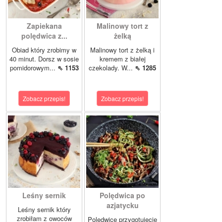
Zapiekana
Malinowy tort z
polędwica z...
żelką
Obiad który zrobimy w
Malinowy tort z żelką i
40 minut. Dorsz w sosie
kremem z białej
pomidorowym...
⇖ 1153
czekolady. W...
⇖ 1285
Zobacz przepis!
Zobacz przepis!
Leśny sernik
Polędwica po
azjatycku
Leśny sernik który
zrobiłam z owoców
Polędwicę przygotujecie