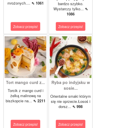
mrożonych....
⇖ 1061
bardzo szybko.
Wystarczy tylko...
⇖
1086
Zobacz przepis!
Zobacz przepis!
Tort mango curd z...
Ryba po indyjsku w
sosie...
Torcik z mango curd i
żelką malinową na
Orientalne smaki którym
biszkopcie na...
⇖ 2211
się nie oprzecie.Łosoś i
dorsz...
⇖ 998
Zobacz przepis!
Zobacz przepis!