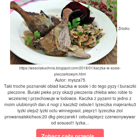
Źródło:
https://wesolakuchnia.blogspot.com/2018/01/kaczka-w-sosie-
pieczarkowym.html
Autor: mysza75
Taki troche poznanski obiad kaczka w sosie i do tego pyzy i buraczki
pieczone. Buraki pieke przy okazji pieczenia chleba wiec robie to
wczesniej i przechowuje w lodowce. Kaczka z pyzami to jedno z
moim ulubionych dan.4 nogi z kaczki2 cebule1 lyzeczka majeranku3
lyzki oleju2 lyzki octu winnegosol, pieprz1 lyzeczka ziol
prowansalskichsos:20 dkg pieczarek1 cebulapieprz czerwonywywar
od sosusol1 lyzka...
Zobacz cały przepis...