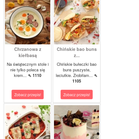
Chrzanowa z
Chińskie bao buns
kiełbasą
z...
Na świątecznym stole i
Chińskie bułeczki bao
nie tylko poleca się
buns puszyste,
krem...
⇖ 1110
leciutkie. Zrobiłam...
⇖
1105
Zobacz przepis!
Zobacz przepis!