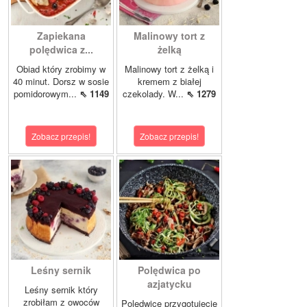
Zapiekana
Malinowy tort z
polędwica z...
żelką
Obiad który zrobimy w
Malinowy tort z żelką i
40 minut. Dorsz w sosie
kremem z białej
pomidorowym...
⇖ 1149
czekolady. W...
⇖ 1279
Zobacz przepis!
Zobacz przepis!
Leśny sernik
Polędwica po
azjatycku
Leśny sernik który
zrobiłam z owoców
Polędwicę przygotujecie