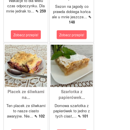
Wakacje to dla wielu
czas odpoczynku. Dla
Sezon na jagody co
mnie jednak to...
⇖ 259
prawda dobiega końca
ale u mnie jeszcze...
⇖
148
Zobacz przepis!
Zobacz przepis!
Placek ze śliwkami
Szarlotka z
na...
papierówek...
Ten placek ze śliwkami
Domowa szarlotka z
to nasze ciasto
papierówek to jedno z
awaryjne. Nie...
⇖ 102
tych ciast,...
⇖ 101