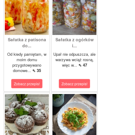
Sałatka z patisona
Sałatka z ogórków
do...
i...
Od kiedy pamiętam, w
Upał nie odpuszcza, ale
moim domu
warzywa wciąż rosną,
przygotowywano
więc w...
⇖ 47
domowe...
⇖ 35
Zobacz przepis!
Zobacz przepis!