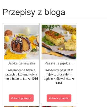
Przepisy z bloga
Babka genewska
Pasztet z jajek z...
Wielkanocna baba z
Wiosenny pasztet z
przepisu którego robiła
jajek z groszkiem
moja babcia, i...
⇖ 1066
będzie królował w...
⇖
1441
Zobacz przepis!
Zobacz przepis!