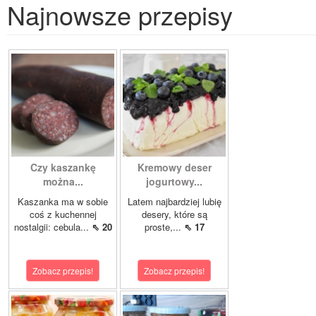
Najnowsze przepisy
Czy kaszankę
Kremowy deser
można...
jogurtowy...
Kaszanka ma w sobie
Latem najbardziej lubię
coś z kuchennej
desery, które są
nostalgii: cebula...
⇖ 20
proste,...
⇖ 17
Zobacz przepis!
Zobacz przepis!