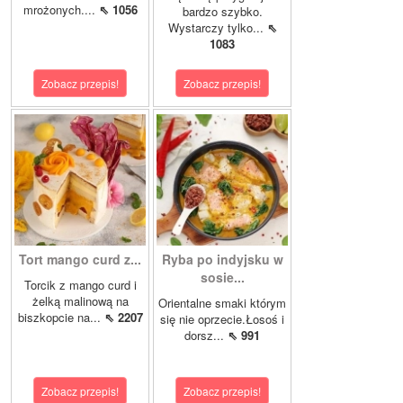
mrożonych....
⇖ 1056
bardzo szybko.
Wystarczy tylko...
⇖
1083
Zobacz przepis!
Zobacz przepis!
Tort mango curd z...
Ryba po indyjsku w
sosie...
Torcik z mango curd i
żelką malinową na
Orientalne smaki którym
biszkopcie na...
⇖ 2207
się nie oprzecie.Łosoś i
dorsz...
⇖ 991
Zobacz przepis!
Zobacz przepis!