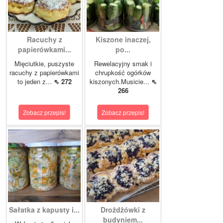
Racuchy z
Kiszone inaczej,
papierówkami...
po...
Mięciutkie, puszyste
Rewelacyjny smak i
racuchy z papierówkami
chrupkość ogórków
to jeden z...
⇖ 272
kiszonych.Musicie...
⇖
266
Zobacz przepis!
Zobacz przepis!
Sałatka z kapusty i...
Drożdżówki z
budyniem...