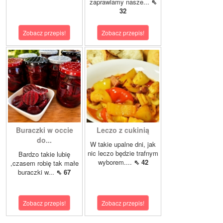
zaprawiamy nasze...
⇖
32
Zobacz przepis!
Zobacz przepis!
Buraczki w occie
Leczo z cukinią
do...
W takie upalne dni, jak
nic leczo będzie trafnym
Bardzo takie lubię
wyborem....
⇖ 42
,czasem robię tak małe
buraczki w...
⇖ 67
Zobacz przepis!
Zobacz przepis!