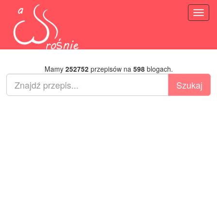
Toggl
naviga
Mamy
252752
przepisów na
598
blogach.