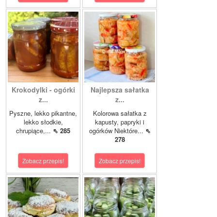
Krokodylki - ogórki
Najlepsza sałatka
z...
z...
Pyszne, lekko pikantne,
Kolorowa sałatka z
lekko słodkie,
kapusty, papryki i
chrupiące,...
⇖ 285
ogórków Niektóre...
⇖
278
Zobacz przepis!
Zobacz przepis!