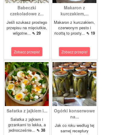
Babeczki
Makaron z
czekoladowe z...
kurczakiem,...
Jeśli szukasz prostego
Makaron z kurczakiem,
przepisu na mięciutkie,
czerwonym pesto i
wilgotne...
⇖ 29
ricottą to prosty...
⇖ 19
Zobacz przepis!
Zobacz przepis!
Sałatka z jajkiem i...
Ogórki konserwowe
na...
Sałatka z jajkiem i
grzankami to lekka, a
Jak co roku według tej
jednocześnie...
⇖ 38
samej receptury