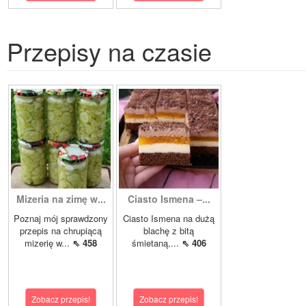
Przepisy na czasie
Mizeria na zimę w...
Ciasto Ismena –...
Poznaj mój sprawdzony
Ciasto Ismena na dużą
przepis na chrupiącą
blachę z bitą
mizerię w...
⇖ 458
śmietaną,...
⇖ 406
Zobacz przepis!
Zobacz przepis!