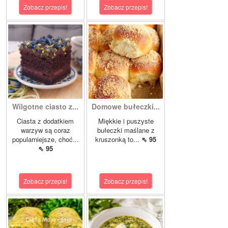
Zobacz przepis!
Zobacz przepis!
Wilgotne ciasto z...
Domowe bułeczki...
Ciasta z dodatkiem
Miękkie i puszyste
warzyw są coraz
bułeczki maślane z
popularniejsze, choć...
kruszonką to...
⇖ 95
⇖ 95
Zobacz przepis!
Zobacz przepis!