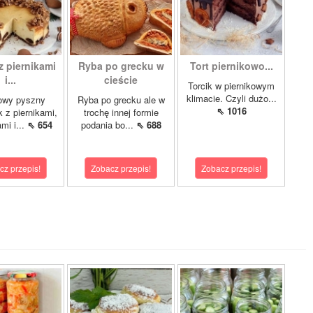
z piernikami
Ryba po grecku w
Tort piernikowo...
i...
cieście
Torcik w piernikowym
klimacie. Czyli dużo...
owy pyszny
Ryba po grecku ale w
⇖ 1016
k z piernikami,
trochę innej formie
mi i...
⇖ 654
podania bo...
⇖ 688
cz przepis!
Zobacz przepis!
Zobacz przepis!