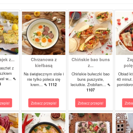
ajek z...
Chrzanowa z
Chińskie bao buns
Za
kiełbasą
z...
polę
asztet z
oszkiem
Na świątecznym stole i
Chińskie bułeczki bao
Obiad kt
wał w...
⇖
nie tylko poleca się
buns puszyste,
40 minut.
3
krem...
⇖ 1112
leciutkie. Zrobiłam...
⇖
pomidor
1107
zepis!
Zobacz przepis!
Zobacz przepis!
Zoba