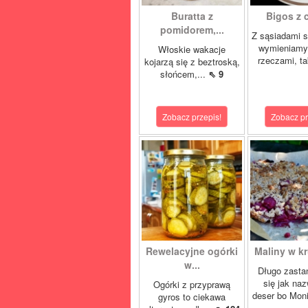
Buratta z
Bigos z c
pomidorem,...
Z sąsiadami 
wymieniamy
Włoskie wakacje
rzeczami, ta
kojarzą się z beztroską,
słońcem,...
⇖ 9
Zobacz przepis!
Zobacz pr
Rewelacyjne ogórki
Maliny w kr
w...
Długo zasta
się jak na
Ogórki z przyprawą
deser bo Moni
gyros to ciekawa