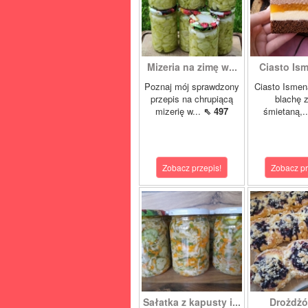
Mizeria na zimę w...
Ciasto Ism
Poznaj mój sprawdzony
Ciasto Ismen
przepis na chrupiącą
blachę z
mizerię w...
⇖ 497
śmietaną,.
Zobacz przepis!
Zobacz pr
Sałatka z kapusty i...
Drożdżó