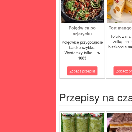
Polędwica po
Tort mango 
azjatycku
Torcik z man
żelką mali
Polędwicę przygotujecie
biszkopcie na
bardzo szybko.
Wystarczy tylko...
⇖
1083
Zobacz przepis!
Zobacz pr
Przepisy na cz