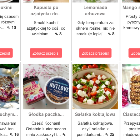
ukinii
Kapusta po
Lemoniada
Mango st
azjatycku do...
arbuzowa
się czasem
Prosty d
 różnymi
pyszny
Smaki kuchni
Gdy temperatura za
k...
⇖ 10
kremowy,
azjatyckiej to coś, co
oknem rośnie, nic nie
uwielbiam....
⇖ 8
smakuje lepiej...
⇖ 8
zepis!
Zobacz przepis!
Zobacz przepis!
Zoba
uchym...
Słodka paczka...
Sałatka koktajlowa
Ciastec
nawiałam
Cześć Kochani!
Sałatka koktajlowa,
Przepysz
zwać ten
Ostatnio kurier mocno
czyli sałatka z
proste
ka...
⇖ 16
mnie zaskoczył i...
⇖
pomidorkami...
⇖ 25
miodowe 
13