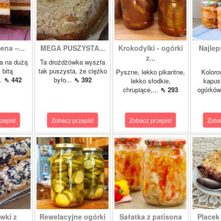
ena –...
MEGA PUSZYSTA...
Krokodylki - ogórki
Najlep
z...
a na dużą
Ta drożdżówka wyszła
 bitą
tak puszysta, że ciężko
Pyszne, lekko pikantne,
Koloro
..
⇖ 442
było...
⇖ 392
lekko słodkie,
kapust
chrupiące,...
⇖ 293
ogórków
zepis!
Zobacz przepis!
Zobacz przepis!
Zoba
wki z
Rewelacyjne ogórki
Sałatka z patisona
Placek