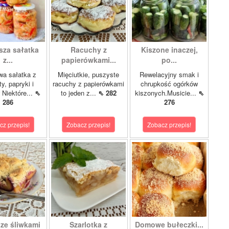
sza sałatka
Racuchy z
Kiszone inaczej,
z...
papierówkami...
po...
wa sałatka z
Mięciutkie, puszyste
Rewelacyjny smak i
y, papryki i
racuchy z papierówkami
chrupkość ogórków
 Niektóre...
⇖
to jeden z...
⇖ 282
kiszonych.Musicie...
⇖
286
276
cz przepis!
Zobacz przepis!
Zobacz przepis!
 ze śliwkami
Szarlotka z
Domowe bułeczki...