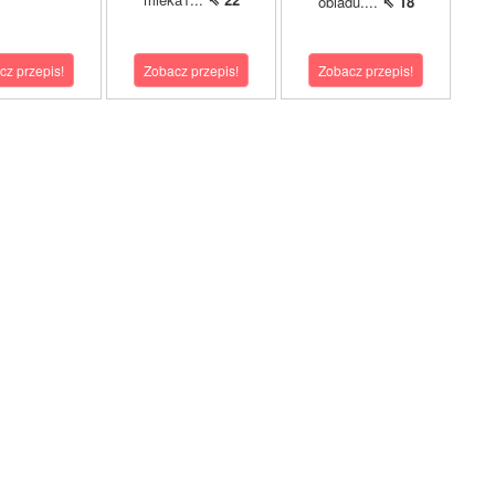
obiadu....
⇖ 18
cz przepis!
Zobacz przepis!
Zobacz przepis!