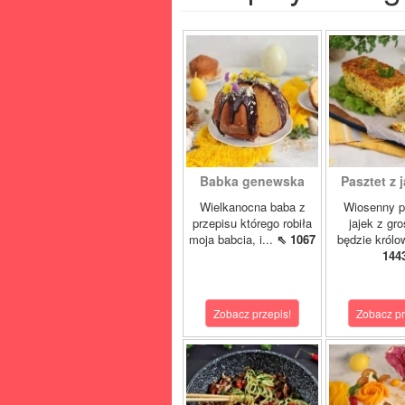
Babka genewska
Pasztet z j
Wielkanocna baba z
Wiosenny p
przepisu którego robiła
jajek z gr
moja babcia, i...
⇖ 1067
będzie królo
144
Zobacz przepis!
Zobacz pr