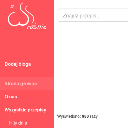
Dodaj bloga
Strona główna
O nas
Wszystkie przepisy
Wyświetlono:
983
razy
Hity dnia