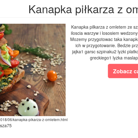
Kanapka piłkarza z o
Kanapka pilkarza z omletem ze sz
iloscia warzyw i lososiem wedzonym
Mozemy przygotowac taka kanapke
ich w przygotowanie. Bedzie prz
jajka1 garsc szpinaku2 lyzki plat
greckiego1 lyzka maslapo
Zobacz ca
/2018/06/kanapka-pikarza-z-omletem.html
ysza75