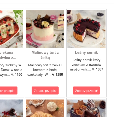
piekana
Malinowy tort z
Leśny sernik
dwica z...
żelką
Leśny sernik który
zrobiłam z owoców
óry zrobimy w
Malinowy tort z żelką i
mrożonych....
⇖ 1057
 Dorsz w sosie
kremem z białej
owym...
⇖ 1150
czekolady. W...
⇖ 1280
cz przepis!
Zobacz przepis!
Zobacz przepis!