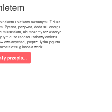
mletem
pinakiem i platkami owsianymi. Z duza
. Pyszna, pozywna, doda sil i energii.
 milusinskim, ale mozemy tez wlaczyc
y tym duzo radosci i zabawy.omlet:3
kow owsianychsol, pieprz1 lyzka jogurtu
zostale:50 g lososia wedz...
ły przepis...