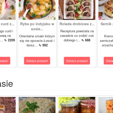
curd z...
Ryba po indyjsku w
Rolada drobiowa z...
Sernik 
sosie...
go curd i
Receptura powstała na
nową na
zasadzie co zrobić coś
Orientalne smaki którym
Krem
...
⇖ 2209
dobrego i...
⇖ 688
się nie oprzecie.Łosoś i
sernicze
dorsz...
⇖ 992
orzecha
zepis!
Zobacz przepis!
Zobacz przepis!
Zoba
asie