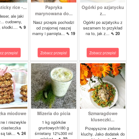
icky rice -...
Papryka
Ogórki po azjatycku
marynowana do...
z...
eser, ale jaki
... cudowny,
Nasz przepis pochodzi
Ogórki po azjatycku z
 słodki....
⇖ 9
od znajomej naszej
sezamem to przykład
mamy i pamięta...
⇖ 19
na to, jak z...
⇖ 20
cz przepis!
Zobacz przepis!
Zobacz przepis!
zka miodowe
Mizeria do picia
Szmaragdowe
kluseczki...
ne i niezwykle
1 kg ogórków
 ciasteczka
gruntowych180 g
Przepyszne zielone
są tak...
⇖ 24
śmietany 12%300 ml
kluchy. Jako dodatek do
mleka1...
⇖ 22