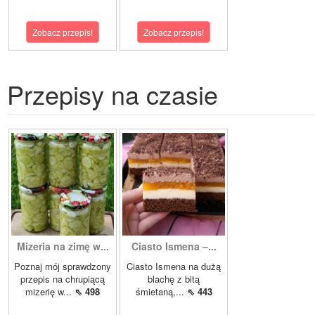
Zobacz przepis!
Zobacz przepis!
Przepisy na czasie
Mizeria na zimę w...
Ciasto Ismena –...
Poznaj mój sprawdzony
Ciasto Ismena na dużą
przepis na chrupiącą
blachę z bitą
mizerię w...
⇖ 498
śmietaną,...
⇖ 443