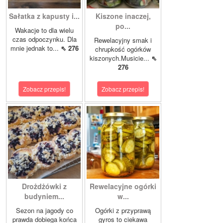
Sałatka z kapusty i...
Kiszone inaczej,
po...
Wakacje to dla wielu
czas odpoczynku. Dla
Rewelacyjny smak i
mnie jednak to...
⇖ 276
chrupkość ogórków
kiszonych.Musicie...
⇖
276
Zobacz przepis!
Zobacz przepis!
Drożdżówki z
Rewelacyjne ogórki
budyniem...
w...
Sezon na jagody co
Ogórki z przyprawą
prawda dobiega końca
gyros to ciekawa