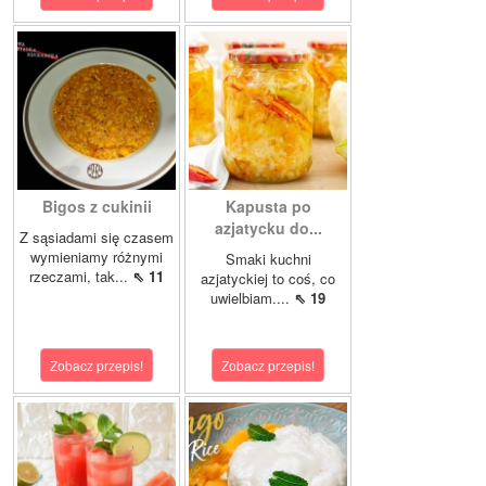
Bigos z cukinii
Kapusta po
azjatycku do...
Z sąsiadami się czasem
wymieniamy różnymi
Smaki kuchni
rzeczami, tak...
⇖ 11
azjatyckiej to coś, co
uwielbiam....
⇖ 19
Zobacz przepis!
Zobacz przepis!