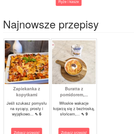
Ryże i kasze
Najnowsze przepisy
Zapiekanka z
Buratta z
kopytkami
pomidorem,...
Jeśli szukasz pomysłu
Włoskie wakacje
na sycący, prosty i
kojarzą się z beztroską,
wyjątkowo...
⇖ 6
słońcem,...
⇖ 9
Zobacz przepis!
Zobacz przepis!