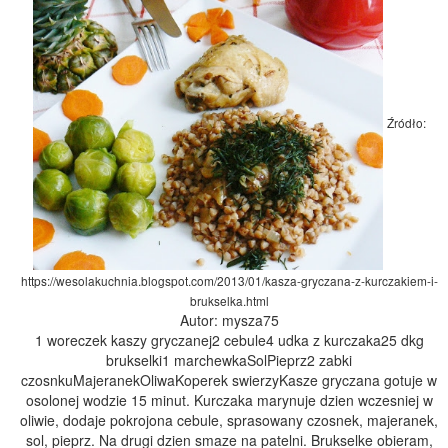
Źródło:
https://wesolakuchnia.blogspot.com/2013/01/kasza-gryczana-z-kurczakiem-i-
brukselka.html
Autor: mysza75
1 woreczek kaszy gryczanej2 cebule4 udka z kurczaka25 dkg
brukselki1 marchewkaSolPieprz2 zabki
czosnkuMajeranekOliwaKoperek swierzyKasze gryczana gotuje w
osolonej wodzie 15 minut. Kurczaka marynuje dzien wczesniej w
oliwie, dodaje pokrojona cebule, sprasowany czosnek, majeranek,
sol, pieprz. Na drugi dzien smaze na patelni. Brukselke obieram,