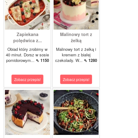
Zapiekana
Malinowy tort z
polędwica z...
żelką
Obiad który zrobimy w
Malinowy tort z żelką i
40 minut. Dorsz w sosie
kremem z białej
pomidorowym...
⇖ 1150
czekolady. W...
⇖ 1280
Zobacz przepis!
Zobacz przepis!