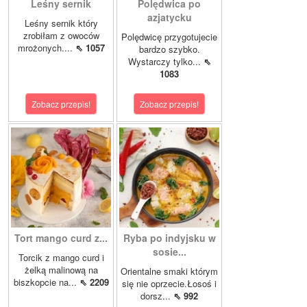
Leśny sernik
Polędwica po
azjatycku
Leśny sernik który
zrobiłam z owoców
Polędwicę przygotujecie
mrożonych....
⇖ 1057
bardzo szybko.
Wystarczy tylko...
⇖
1083
Zobacz przepis!
Zobacz przepis!
Tort mango curd z...
Ryba po indyjsku w
sosie...
Torcik z mango curd i
żelką malinową na
Orientalne smaki którym
biszkopcie na...
⇖ 2209
się nie oprzecie.Łosoś i
dorsz...
⇖ 992