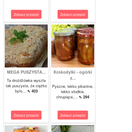
Zobacz przepis!
Zobacz przepis!
MEGA PUSZYSTA...
Krokodylki - ogórki
z...
Ta drożdżówka wyszła
tak puszysta, że ciężko
Pyszne, lekko pikantne,
było...
⇖ 403
lekko słodkie,
chrupiące,...
⇖ 294
Zobacz przepis!
Zobacz przepis!