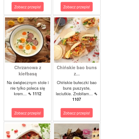
Zobacz przepis!
Zobacz przepis!
Chrzanowa z
Chińskie bao buns
kiełbasą
z...
Na świątecznym stole i
Chińskie bułeczki bao
nie tylko poleca się
buns puszyste,
krem...
⇖ 1112
leciutkie. Zrobiłam...
⇖
1107
Zobacz przepis!
Zobacz przepis!