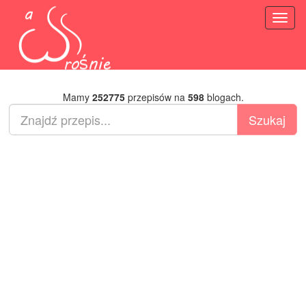
Toggl
naviga
Mamy
252775
przepisów na
598
blogach.