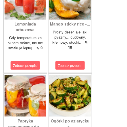
Lemoniada
Mango sticky rice -...
arbuzowa
Prosty deser, ale jaki
pyszny... cudowny,
Gdy temperatura za
kremowy, słodki....
⇖
oknem rośnie, nic nie
10
smakuje lepiej...
⇖ 9
Zobacz przepis!
Zobacz przepis!
Papryka
Ogórki po azjatycku
marynowana do...
z...