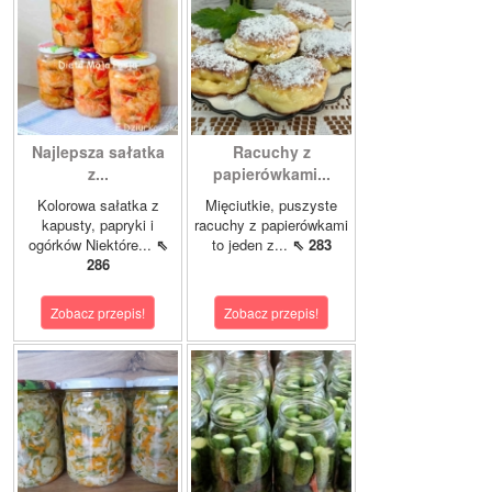
Najlepsza sałatka
Racuchy z
z...
papierówkami...
Kolorowa sałatka z
Mięciutkie, puszyste
kapusty, papryki i
racuchy z papierówkami
ogórków Niektóre...
⇖
to jeden z...
⇖ 283
286
Zobacz przepis!
Zobacz przepis!