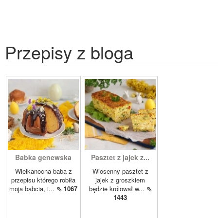
Przepisy z bloga
Babka genewska
Pasztet z jajek z...
Wielkanocna baba z
Wiosenny pasztet z
przepisu którego robiła
jajek z groszkiem
moja babcia, i...
⇖ 1067
będzie królował w...
⇖
1443