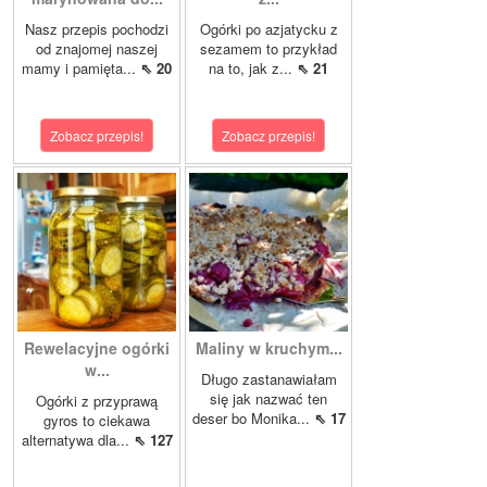
Nasz przepis pochodzi
Ogórki po azjatycku z
od znajomej naszej
sezamem to przykład
mamy i pamięta...
⇖ 20
na to, jak z...
⇖ 21
Zobacz przepis!
Zobacz przepis!
Rewelacyjne ogórki
Maliny w kruchym...
w...
Długo zastanawiałam
się jak nazwać ten
Ogórki z przyprawą
deser bo Monika...
⇖ 17
gyros to ciekawa
alternatywa dla...
⇖ 127