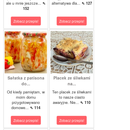
ale u mnie jeszcze...
⇖
alternatywa dla...
⇖ 127
152
Zobacz przepis!
Zobacz przepis!
Sałatka z patisona
Placek ze śliwkami
do...
na...
Od kiedy pamiętam, w
Ten placek ze śliwkami
moim domu
to nasze ciasto
przygotowywano
awaryjne. Nie...
⇖ 110
domowe...
⇖ 114
Zobacz przepis!
Zobacz przepis!