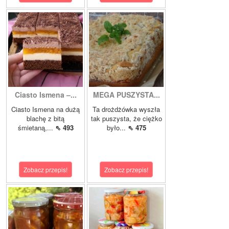
Ciasto Ismena –...
MEGA PUSZYSTA...
Ciasto Ismena na dużą
Ta drożdżówka wyszła
blachę z bitą
tak puszysta, że ciężko
śmietaną,...
⇖ 493
było...
⇖ 475
Zobacz przepis!
Zobacz przepis!