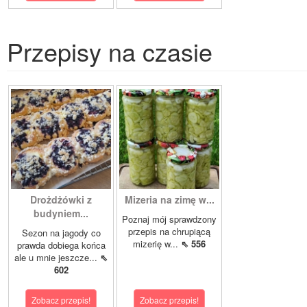
Przepisy na czasie
Drożdżówki z
Mizeria na zimę w...
budyniem...
Poznaj mój sprawdzony
przepis na chrupiącą
Sezon na jagody co
mizerię w...
⇖ 556
prawda dobiega końca
ale u mnie jeszcze...
⇖
602
Zobacz przepis!
Zobacz przepis!