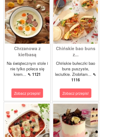
Chrzanowa z
Chińskie bao buns
kiełbasą
z...
Na świątecznym stole i
Chińskie bułeczki bao
nie tylko poleca się
buns puszyste,
krem...
⇖ 1121
leciutkie. Zrobiłam...
⇖
1116
Zobacz przepis!
Zobacz przepis!