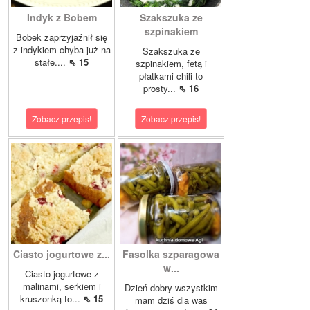
Indyk z Bobem
Szakszuka ze
szpinakiem
Bobek zaprzyjaźnił się
z indykiem chyba już na
Szakszuka ze
stałe....
⇖ 15
szpinakiem, fetą i
płatkami chili to
prosty...
⇖ 16
Zobacz przepis!
Zobacz przepis!
Ciasto jogurtowe z...
Fasolka szparagowa
w...
Ciasto jogurtowe z
malinami, serkiem i
Dzień dobry wszystkim
kruszonką to...
⇖ 15
mam dziś dla was