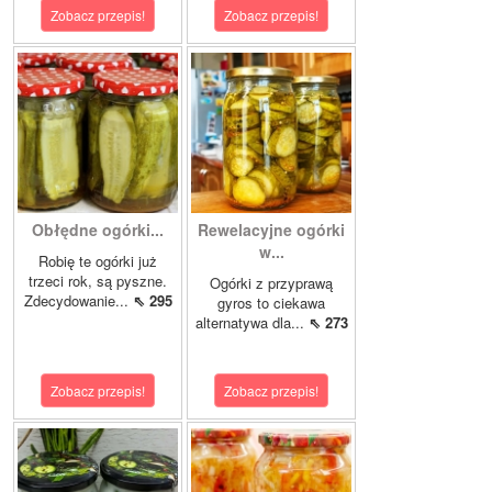
Zobacz przepis!
Zobacz przepis!
Obłędne ogórki...
Rewelacyjne ogórki
w...
Robię te ogórki już
trzeci rok, są pyszne.
Ogórki z przyprawą
Zdecydowanie...
⇖ 295
gyros to ciekawa
alternatywa dla...
⇖ 273
Zobacz przepis!
Zobacz przepis!