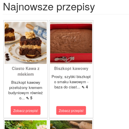
Najnowsze przepisy
Ciasto Kawa z
Biszkopt kawowy
mlekiem
Prosty, szybki biszkopt
o smaku kawowym -
Biszkopt kawowy
baza do ciast...
⇖ 4
przełożony kremem
budyniowym również
o...
⇖ 5
Zobacz przepis!
Zobacz przepis!