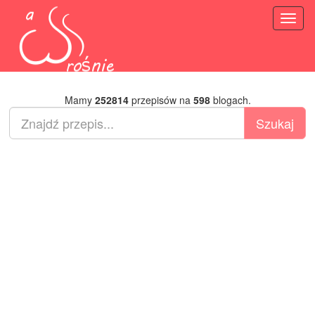
Toggl
naviga
Mamy
252814
przepisów na
598
blogach.