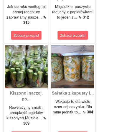
Jak co roku według tej
Mięciutkie, puszyste
samej receptury
racuchy z papierówkami
zaprawiamy nasze...
⇖
to jeden z...
⇖ 312
315
Zobacz przepis!
Zobacz przepis!
Kiszone inaczej,
Sałatka z kapusty i...
po...
Wakacje to dla wielu
czas odpoczynku. Dla
Rewelacyjny smak i
mnie jednak to...
⇖ 304
chrupkość ogórków
kiszonych.Musicie...
⇖
309