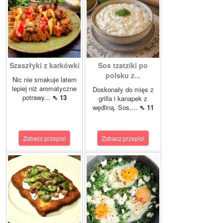
Szaszłyki z karkówki
Sos tzatziki po
polsku z...
Nic nie smakuje latem
lepiej niż aromatyczne
Doskonały do mięs z
potrawy...
⇖ 13
grilla i kanapek z
wędliną. Sos,...
⇖ 11
Zobacz przepis!
Zobacz przepis!