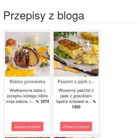
Przepisy z bloga
Babka genewska
Pasztet z jajek z...
Wielkanocna baba z
Wiosenny pasztet z
przepisu którego robiła
jajek z groszkiem
moja babcia, i...
⇖ 1074
będzie królował w...
⇖
1450
Zobacz przepis!
Zobacz przepis!