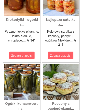
Krokodylki - ogórki
Najlepsza sałatka
z...
z...
Pyszne, lekko pikantne,
Kolorowa sałatka z
lekko słodkie,
kapusty, papryki i
chrupiące,...
⇖ 341
ogórków Niektóre...
⇖
317
Zobacz przepis!
Zobacz przepis!
Ogórki konserwowe
Racuchy z
na...
papierówkami...