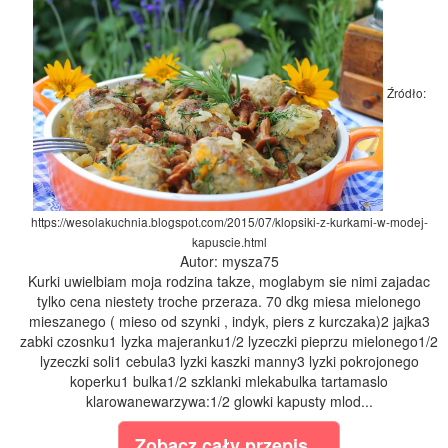
Źródło:
https://wesolakuchnia.blogspot.com/2015/07/klopsiki-z-kurkami-w-modej-
kapuscie.html
Autor: mysza75
Kurki uwielbiam moja rodzina takze, moglabym sie nimi zajadac
tylko cena niestety troche przeraza. 70 dkg miesa mielonego
mieszanego ( mieso od szynki , indyk, piers z kurczaka)2 jajka3
zabki czosnku1 lyzka majeranku1/2 lyzeczki pieprzu mielonego1/2
lyzeczki soli1 cebula3 lyzki kaszki manny3 lyzki pokrojonego
koperku1 bulka1/2 szklanki mlekabulka tartamaslo
klarowanewarzywa:1/2 glowki kapusty mlod...
Zobacz cały przepis...