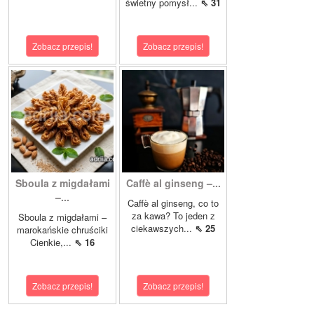
świetny pomysł...
⇖ 31
Zobacz przepis!
Zobacz przepis!
Sboula z migdałami
Caffè al ginseng –...
–...
Caffè al ginseng, co to
za kawa? To jeden z
Sboula z migdałami –
ciekawszych...
⇖ 25
marokańskie chruściki
Cienkie,...
⇖ 16
Zobacz przepis!
Zobacz przepis!