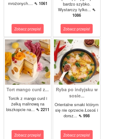
mrożonych....
⇖ 1061
bardzo szybko.
Wystarczy tylko...
⇖
1086
Zobacz przepis!
Zobacz przepis!
Tort mango curd z...
Ryba po indyjsku w
sosie...
Torcik z mango curd i
żelką malinową na
Orientalne smaki którym
biszkopcie na...
⇖ 2211
się nie oprzecie.Łosoś i
dorsz...
⇖ 998
Zobacz przepis!
Zobacz przepis!