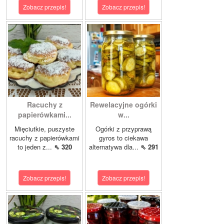
Zobacz przepis!
Zobacz przepis!
Racuchy z
Rewelacyjne ogórki
papierówkami...
w...
Mięciutkie, puszyste
Ogórki z przyprawą
racuchy z papierówkami
gyros to ciekawa
to jeden z...
⇖ 320
alternatywa dla...
⇖ 291
Zobacz przepis!
Zobacz przepis!