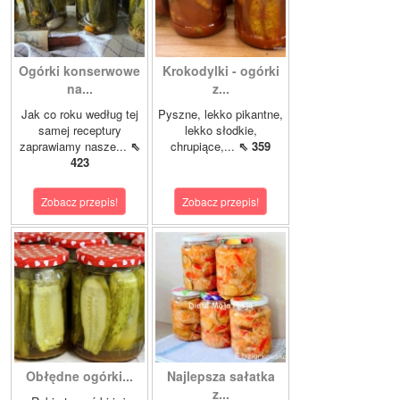
Ogórki konserwowe
Krokodylki - ogórki
na...
z...
Jak co roku według tej
Pyszne, lekko pikantne,
samej receptury
lekko słodkie,
zaprawiamy nasze...
⇖
chrupiące,...
⇖ 359
423
Zobacz przepis!
Zobacz przepis!
Obłędne ogórki...
Najlepsza sałatka
z...