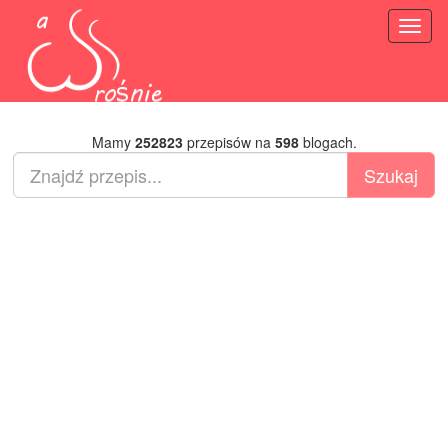
Toggl
naviga
Mamy
252823
przepisów na
598
blogach.