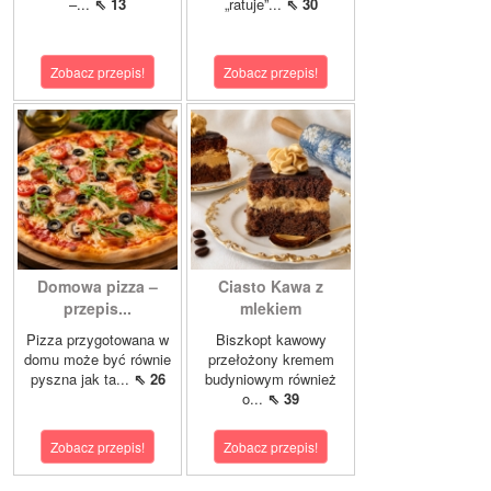
–...
⇖ 13
„ratuje”...
⇖ 30
Zobacz przepis!
Zobacz przepis!
Domowa pizza –
Ciasto Kawa z
przepis...
mlekiem
Pizza przygotowana w
Biszkopt kawowy
domu może być równie
przełożony kremem
pyszna jak ta...
⇖ 26
budyniowym również
o...
⇖ 39
Zobacz przepis!
Zobacz przepis!