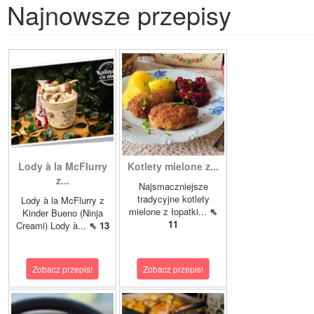
Najnowsze przepisy
Lody à la McFlurry
Kotlety mielone z...
z...
Najsmaczniejsze
tradycyjne kotlety
Lody à la McFlurry z
mielone z łopatki...
⇖
Kinder Bueno (Ninja
11
Creami) Lody à...
⇖ 13
Zobacz przepis!
Zobacz przepis!