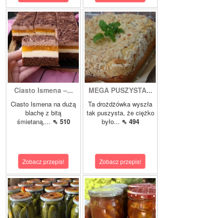
Ciasto Ismena –...
MEGA PUSZYSTA...
Ciasto Ismena na dużą
Ta drożdżówka wyszła
blachę z bitą
tak puszysta, że ciężko
śmietaną,...
⇖ 510
było...
⇖ 494
Zobacz przepis!
Zobacz przepis!