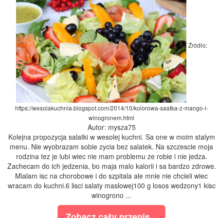
Źródło:
https://wesolakuchnia.blogspot.com/2014/10/kolorowa-saatka-z-mango-i-
winogronem.html
Autor: mysza75
Kolejna propozycja salatki w wesolej kuchni. Sa one w moim stalym
menu. Nie wyobrazam sobie zycia bez salatek. Na szczescie moja
rodzina tez je lubi wiec nie mam problemu ze robie i nie jedza.
Zachecam do ich jedzenia, bo maja malo kalorii i sa bardzo zdrowe.
Mialam isc na chorobowe i do szpitala ale mnie nie chcieli wiec
wracam do kuchni.6 lisci salaty maslowej100 g losos wedzony1 kisc
winogrono ...
Zobacz cały przepis...