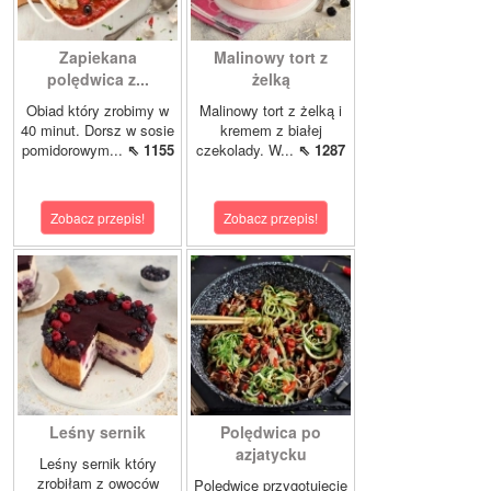
Zapiekana
Malinowy tort z
polędwica z...
żelką
Obiad który zrobimy w
Malinowy tort z żelką i
40 minut. Dorsz w sosie
kremem z białej
pomidorowym...
⇖ 1155
czekolady. W...
⇖ 1287
Zobacz przepis!
Zobacz przepis!
Leśny sernik
Polędwica po
azjatycku
Leśny sernik który
zrobiłam z owoców
Polędwicę przygotujecie