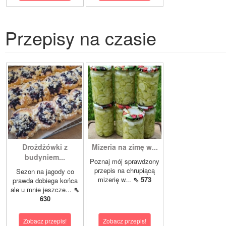
Przepisy na czasie
Drożdżówki z
Mizeria na zimę w...
budyniem...
Poznaj mój sprawdzony
przepis na chrupiącą
Sezon na jagody co
mizerię w...
⇖ 573
prawda dobiega końca
ale u mnie jeszcze...
⇖
630
Zobacz przepis!
Zobacz przepis!