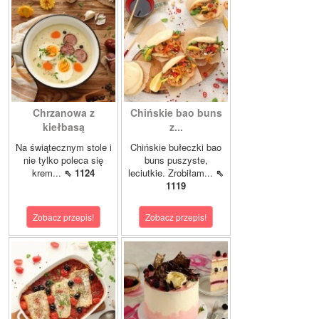
Chrzanowa z
Chińskie bao buns
kiełbasą
z...
Na świątecznym stole i
Chińskie bułeczki bao
nie tylko poleca się
buns puszyste,
krem...
⇖ 1124
leciutkie. Zrobiłam...
⇖
1119
Zobacz przepis!
Zobacz przepis!