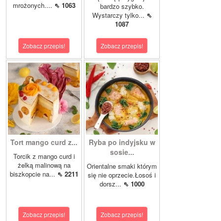
mrożonych....
⇖ 1063
bardzo szybko.
Wystarczy tylko...
⇖
1087
Zobacz przepis!
Zobacz przepis!
Tort mango curd z...
Ryba po indyjsku w
sosie...
Torcik z mango curd i
żelką malinową na
Orientalne smaki którym
biszkopcie na...
⇖ 2211
się nie oprzecie.Łosoś i
dorsz...
⇖ 1000
Zobacz przepis!
Zobacz przepis!