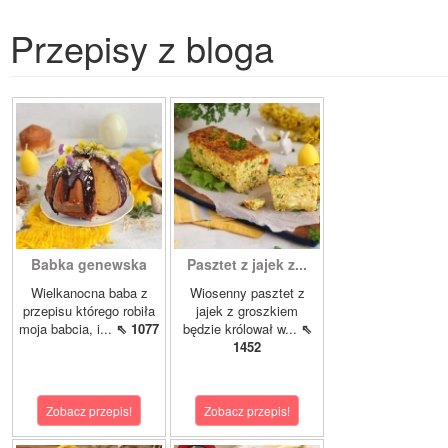
Przepisy z bloga
Babka genewska
Pasztet z jajek z...
Wielkanocna baba z
Wiosenny pasztet z
przepisu którego robiła
jajek z groszkiem
moja babcia, i...
⇖ 1077
będzie królował w...
⇖
1452
Zobacz przepis!
Zobacz przepis!