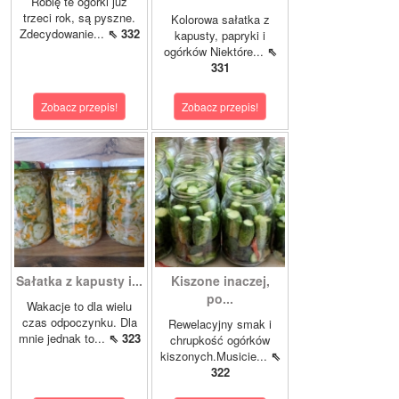
Robię te ogórki już
trzeci rok, są pyszne.
Kolorowa sałatka z
Zdecydowanie...
⇖ 332
kapusty, papryki i
ogórków Niektóre...
⇖
331
Zobacz przepis!
Zobacz przepis!
Sałatka z kapusty i...
Kiszone inaczej,
po...
Wakacje to dla wielu
czas odpoczynku. Dla
Rewelacyjny smak i
mnie jednak to...
⇖ 323
chrupkość ogórków
kiszonych.Musicie...
⇖
322