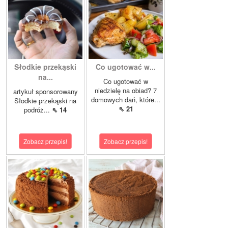
Słodkie przekąski
Co ugotować w...
na...
Co ugotować w
niedzielę na obiad? 7
artykuł sponsorowany
domowych dań, które...
Słodkie przekąski na
⇖ 21
podróż...
⇖ 14
Zobacz przepis!
Zobacz przepis!