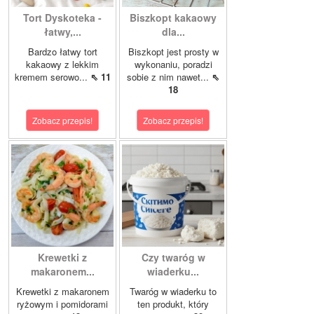
Tort Dyskoteka -
Biszkopt kakaowy
łatwy,...
dla...
Bardzo łatwy tort
Biszkopt jest prosty w
kakaowy z lekkim
wykonaniu, poradzi
kremem serowo...
⇖ 11
sobie z nim nawet...
⇖
18
Zobacz przepis!
Zobacz przepis!
Krewetki z
Czy twaróg w
makaronem...
wiaderku...
Krewetki z makaronem
Twaróg w wiaderku to
ryżowym i pomidorami
ten produkt, który