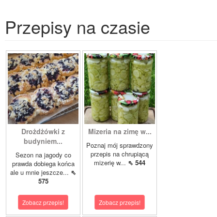
Przepisy na czasie
Drożdżówki z
Mizeria na zimę w...
budyniem...
Poznaj mój sprawdzony
przepis na chrupiącą
Sezon na jagody co
mizerię w...
⇖ 544
prawda dobiega końca
ale u mnie jeszcze...
⇖
575
Zobacz przepis!
Zobacz przepis!