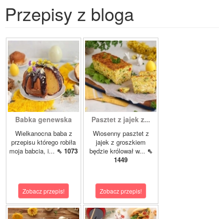
Przepisy z bloga
Babka genewska
Pasztet z jajek z...
Wielkanocna baba z
Wiosenny pasztet z
przepisu którego robiła
jajek z groszkiem
moja babcia, i...
⇖ 1073
będzie królował w...
⇖
1449
Zobacz przepis!
Zobacz przepis!