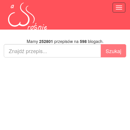
Toggl
naviga
Mamy
252801
przepisów na
598
blogach.