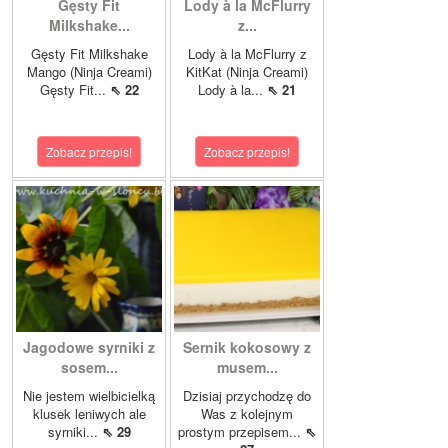
Gęsty Fit
Lody à la McFlurry
Milkshake...
z...
Gęsty Fit Milkshake
Lody à la McFlurry z
Mango (Ninja Creami)
KitKat (Ninja Creami)
Gęsty Fit...
⇖ 22
Lody à la...
⇖ 21
Zobacz przepis!
Zobacz przepis!
Jagodowe syrniki z
Sernik kokosowy z
sosem...
musem...
Nie jestem wielbicielką
Dzisiaj przychodzę do
klusek leniwych ale
Was z kolejnym
syrniki...
⇖ 29
prostym przepisem...
⇖