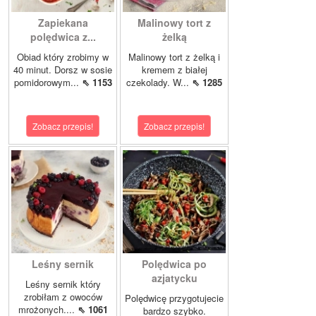
Zapiekana
Malinowy tort z
polędwica z...
żelką
Obiad który zrobimy w
Malinowy tort z żelką i
40 minut. Dorsz w sosie
kremem z białej
pomidorowym...
⇖ 1153
czekolady. W...
⇖ 1285
Zobacz przepis!
Zobacz przepis!
Leśny sernik
Polędwica po
azjatycku
Leśny sernik który
zrobiłam z owoców
Polędwicę przygotujecie
mrożonych....
⇖ 1061
bardzo szybko.