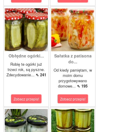
Obłędne ogórki...
Sałatka z patisona
do...
Robię te ogórki już
trzeci rok, są pyszne.
Od kiedy pamiętam, w
Zdecydowanie...
⇖ 241
moim domu
przygotowywano
domowe...
⇖ 195
Zobacz przepis!
Zobacz przepis!