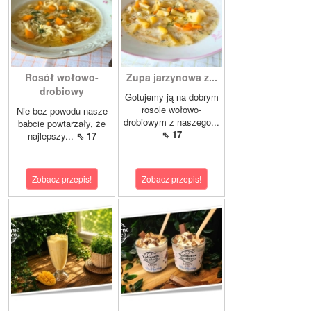
Rosół wołowo-
Zupa jarzynowa z...
drobiowy
Gotujemy ją na dobrym
rosole wołowo-
Nie bez powodu nasze
drobiowym z naszego...
babcie powtarzały, że
⇖ 17
najlepszy...
⇖ 17
Zobacz przepis!
Zobacz przepis!