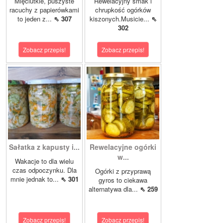
Mięciutkie, puszyste
Rewelacyjny smak i
racuchy z papierówkami
chrupkość ogórków
to jeden z...
⇖ 307
kiszonych.Musicie...
⇖
302
Zobacz przepis!
Zobacz przepis!
Sałatka z kapusty i...
Rewelacyjne ogórki
w...
Wakacje to dla wielu
czas odpoczynku. Dla
Ogórki z przyprawą
mnie jednak to...
⇖ 301
gyros to ciekawa
alternatywa dla...
⇖ 259
Zobacz przepis!
Zobacz przepis!