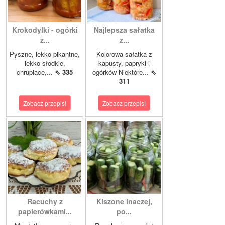
Krokodylki - ogórki
Najlepsza sałatka
z...
z...
Pyszne, lekko pikantne,
Kolorowa sałatka z
lekko słodkie,
kapusty, papryki i
chrupiące,...
⇖ 335
ogórków Niektóre...
⇖
311
Zobacz przepis!
Zobacz przepis!
Racuchy z
Kiszone inaczej,
papierówkami...
po...