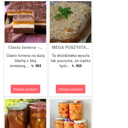
Ciasto Ismena –...
MEGA PUSZYSTA...
Ciasto Ismena na dużą
Ta drożdżówka wyszła
blachę z bitą
tak puszysta, że ciężko
śmietaną,...
⇖ 484
było...
⇖ 469
Zobacz przepis!
Zobacz przepis!