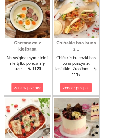
Chrzanowa z
Chińskie bao buns
kiełbasą
z...
Na świątecznym stole i
Chińskie bułeczki bao
nie tylko poleca się
buns puszyste,
krem...
⇖ 1120
leciutkie. Zrobiłam...
⇖
1115
Zobacz przepis!
Zobacz przepis!