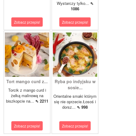
Wystarczy tylko...
⇖
1086
Zobacz przepis!
Zobacz przepis!
Tort mango curd z...
Ryba po indyjsku w
sosie...
Torcik z mango curd i
żelką malinową na
Orientalne smaki którym
biszkopcie na...
⇖ 2211
się nie oprzecie.Łosoś i
dorsz...
⇖ 998
Zobacz przepis!
Zobacz przepis!