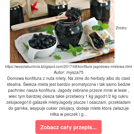
Źródło:
https://wesolakuchnia.blogspot.com/2017/08/konfitura-jagodowo-mietowa.html
Autor: mysza75
Domowa konfitura z nuta miety. Na zime do herbaty albo do ciast
idealna. Świeza mieta jest bardzo aromatyczna i tak samo bedzie
pachniec nasza konfitura. Jagody zebrane przeze mnie w lesie ,
wiec tym bardziej ciesza takie przetwory.1 kg jagod1/2 kg cukru
zelujacego10 galazek mietyJagody plucze i osaczam, przekladam
do garnka, wsypuje cukier zelujacy, dodaje miete ktora zwiazuje
nitka w peczek i g...
Zobacz cały przepis...