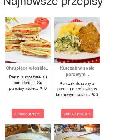
Najnowsze przepisy
Chrupiące włoskie...
Kurczak w sosie
porowym...
Panini z mozzarellą i
pomidorami Są
Kurczak duszony z
przepisy które...
⇖ 8
porem i marchewką w
kremowym sosie...
⇖ 9
Zobacz przepis!
Zobacz przepis!