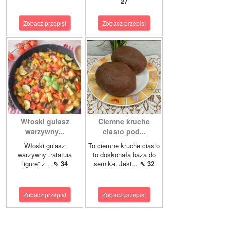
27
Zobacz przepis!
Zobacz przepis!
Włoski gulasz
Ciemne kruche
warzywny...
ciasto pod...
Włoski gulasz
To ciemne kruche ciasto
warzywny „ratatuia
to doskonała baza do
ligure” z...
⇖ 34
sernika. Jest...
⇖ 32
Zobacz przepis!
Zobacz przepis!