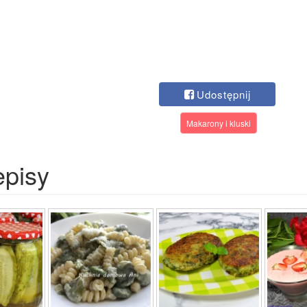
Udostępnij
Makarony i kluski
episy