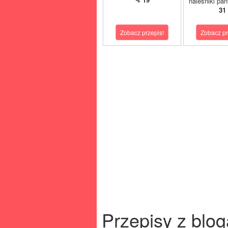
naleśniki pan
31
Zobacz przepis!
Zobacz pr
Przepisy z blog