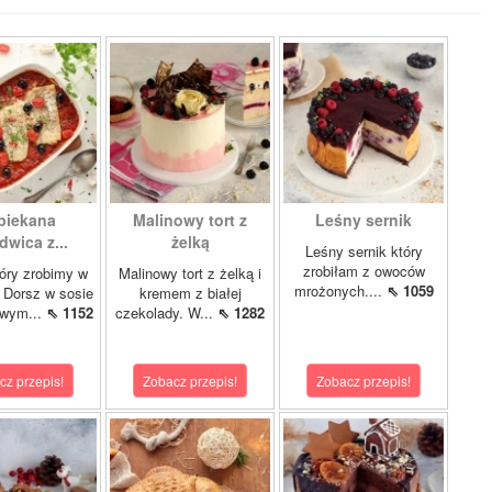
piekana
Malinowy tort z
Leśny sernik
dwica z...
żelką
Leśny sernik który
zrobiłam z owoców
óry zrobimy w
Malinowy tort z żelką i
mrożonych....
⇖ 1059
 Dorsz w sosie
kremem z białej
owym...
⇖ 1152
czekolady. W...
⇖ 1282
cz przepis!
Zobacz przepis!
Zobacz przepis!