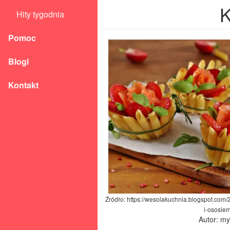
K
Hity tygodnia
Pomoc
Blogi
Kontakt
Źródło: https://wesolakuchnia.blogspot.com
i-ososiem
Autor: m