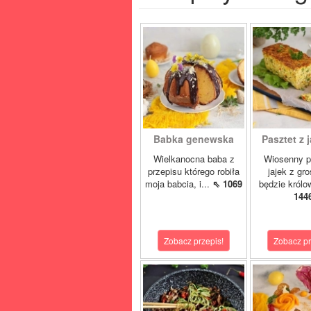
Babka genewska
Pasztet z j
Wielkanocna baba z
Wiosenny p
przepisu którego robiła
jajek z gr
moja babcia, i...
⇖ 1069
będzie królo
144
Zobacz przepis!
Zobacz pr