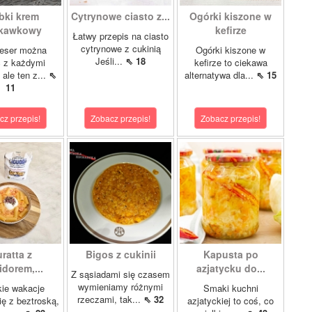
bki krem
Cytrynowe ciasto z...
Ogórki kiszone w
skawkowy
kefirze
Łatwy przepis na ciasto
cytrynowe z cukinią
eser można
Ogórki kiszone w
Jeśli...
⇖ 18
ć z każdymi
kefirze to ciekawa
ale ten z...
⇖
alternatywa dla...
⇖ 15
11
cz przepis!
Zobacz przepis!
Zobacz przepis!
ratta z
Bigos z cukinii
Kapusta po
dorem,...
azjatycku do...
Z sąsiadami się czasem
wymieniamy różnymi
ie wakacje
Smaki kuchni
rzeczami, tak...
⇖ 32
ię z beztroską,
azjatyckiej to coś, co