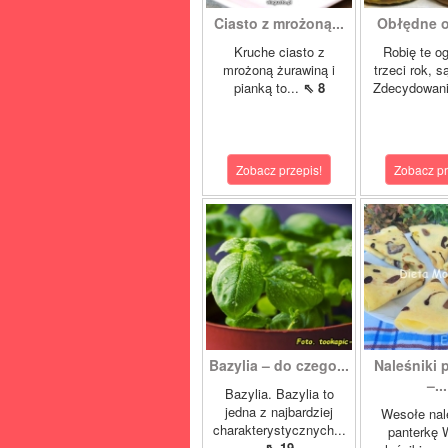
Ciasto z mrożoną...
Obłędne og
Kruche ciasto z
Robię te og
mrożoną żurawiną i
trzeci rok, 
pianką to...
⇖ 8
Zdecydowani
Zobacz przepis!
Zobacz pr
Bazylia – do czego...
Naleśniki 
–...
Bazylia. Bazylia to
jedna z najbardziej
Wesołe nal
charakterystycznych...
panterkę 
⇖ 19