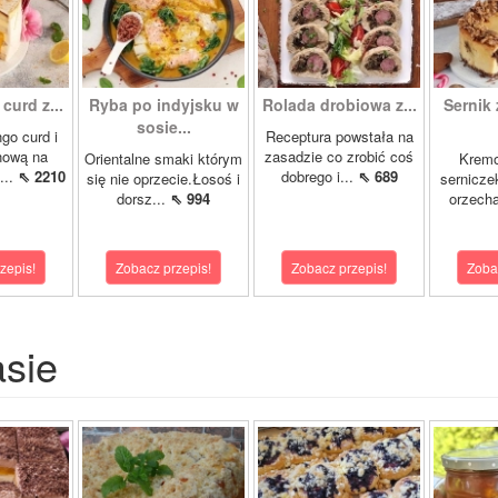
curd z...
Ryba po indyjsku w
Rolada drobiowa z...
Sernik 
sosie...
go curd i
Receptura powstała na
nową na
zasadzie co zrobić coś
Orientalne smaki którym
Krem
...
⇖ 2210
dobrego i...
⇖ 689
się nie oprzecie.Łosoś i
sernicze
dorsz...
⇖ 994
orzecha
zepis!
Zobacz przepis!
Zobacz przepis!
Zoba
asie