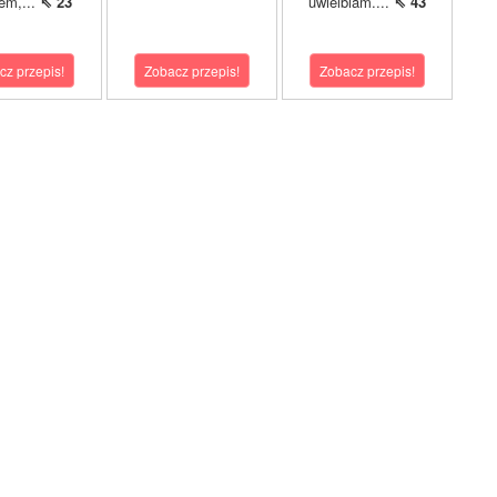
em,...
⇖ 23
uwielbiam....
⇖ 43
cz przepis!
Zobacz przepis!
Zobacz przepis!