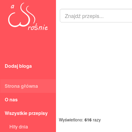
Dodaj bloga
Strona główna
O nas
Wszystkie przepisy
Wyświetlono:
616
razy
Hity dnia