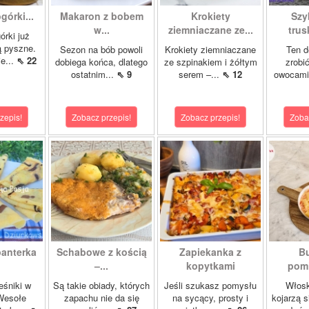
órki...
Makaron z bobem
Krokiety
Szy
w...
ziemniaczane ze...
tru
órki już
są pyszne.
Sezon na bób powoli
Krokiety ziemniaczane
Ten d
e...
⇖ 22
dobiega końca, dlatego
ze szpinakiem i żółtym
zrobi
ostatnim...
⇖ 9
serem –...
⇖ 12
owocami 
zepis!
Zobacz przepis!
Zobacz przepis!
Zoba
panterka
Schabowe z kością
Zapiekanka z
Bu
–...
kopytkami
pomi
eśniki w
Są takie obiady, których
Jeśli szukasz pomysłu
Włosk
Wesołe
zapachu nie da się
na sycący, prosty i
kojarzą s