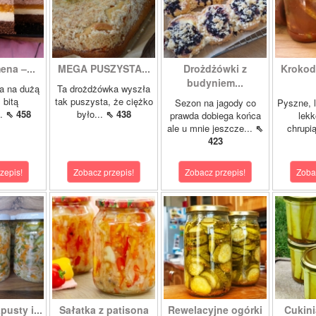
ena –...
MEGA PUSZYSTA...
Drożdżówki z
Krokody
budyniem...
a na dużą
Ta drożdżówka wyszła
 bitą
tak puszysta, że ciężko
Sezon na jagody co
Pyszne, l
..
⇖ 458
było...
⇖ 438
prawda dobiega końca
lekk
ale u mnie jeszcze...
⇖
chrupią
423
zepis!
Zobacz przepis!
Zobacz przepis!
Zoba
pusty i...
Sałatka z patisona
Rewelacyjne ogórki
Cukini