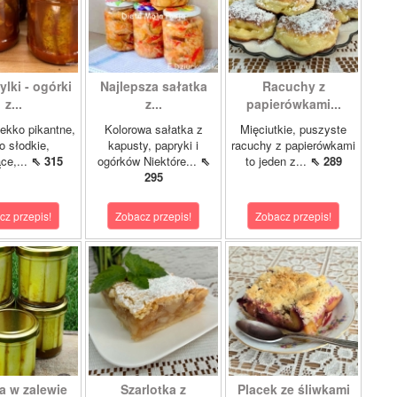
lki - ogórki
Najlepsza sałatka
Racuchy z
z...
z...
papierówkami...
ekko pikantne,
Kolorowa sałatka z
Mięciutkie, puszyste
o słodkie,
kapusty, papryki i
racuchy z papierówkami
ce,...
⇖ 315
ogórków Niektóre...
⇖
to jeden z...
⇖ 289
295
cz przepis!
Zobacz przepis!
Zobacz przepis!
a w zalewie
Szarlotka z
Placek ze śliwkami