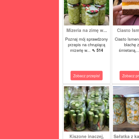
Mizeria na zimę w...
Ciasto Ism
Poznaj mój sprawdzony
Ciasto Ismen
przepis na chrupiącą
blachę z
mizerię w...
⇖ 514
śmietaną,.
Zobacz przepis!
Zobacz pr
Kiszone inaczej,
Sałatka z ka