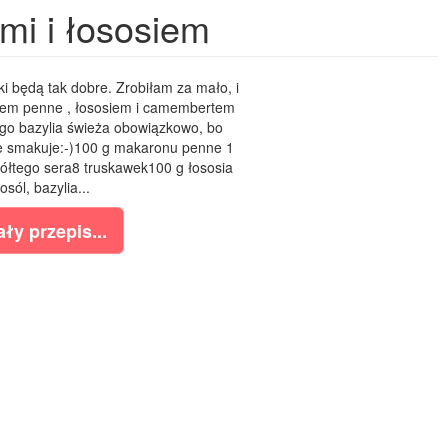
mi i łososiem
i będą tak dobre. Zrobiłam za mało, i
onem penne , łososiem i camembertem
ego bazylia świeża obowiązkowo, bo
ie smakuje:-)100 g makaronu penne 1
ółtego sera8 truskawek100 g łososia
ól, bazylia...
ły przepis...