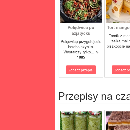
Polędwica po
Tort mango 
azjatycku
Torcik z man
żelką mali
Polędwicę przygotujecie
biszkopcie na
bardzo szybko.
Wystarczy tylko...
⇖
1085
Zobacz przepis!
Zobacz pr
Przepisy na cz