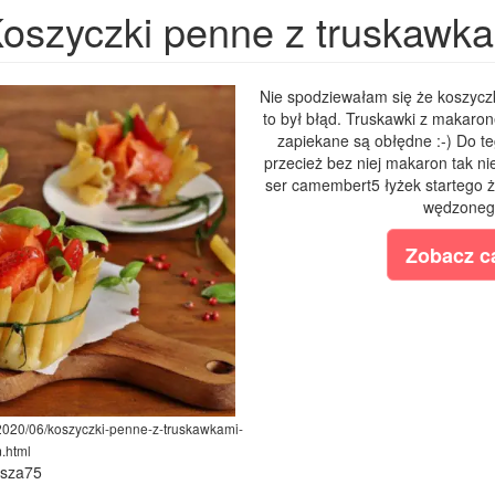
oszyczki penne z truskawka
Nie spodziewałam się że koszyczk
to był błąd. Truskawki z makar
zapiekane są obłędne :-) Do t
przecież bez niej makaron tak n
ser camembert5 łyżek startego ż
wędzonegos
Zobacz ca
/2020/06/koszyczki-penne-z-truskawkami-
.html
ysza75