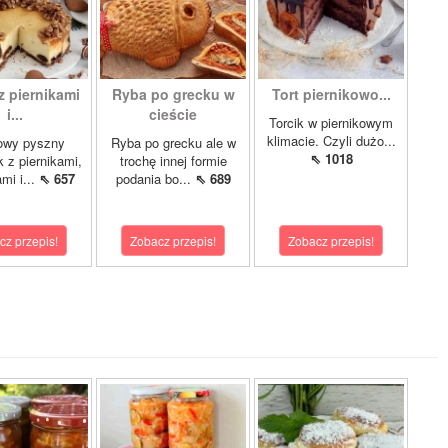
z piernikami
Ryba po grecku w
Tort piernikowo...
i...
cieście
Torcik w piernikowym
klimacie. Czyli dużo...
owy pyszny
Ryba po grecku ale w
⇖ 1018
k z piernikami,
trochę innej formie
mi i...
⇖ 657
podania bo...
⇖ 689
cz przepis!
Zobacz przepis!
Zobacz przepis!