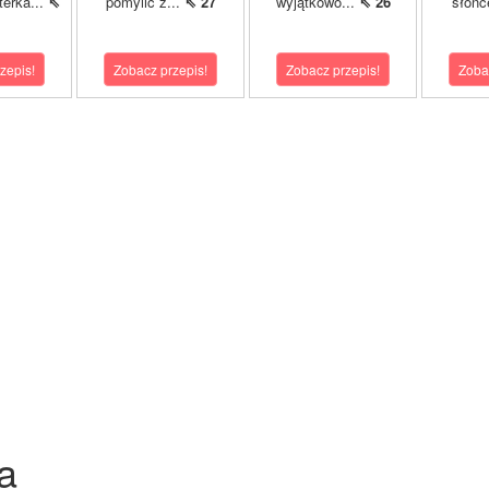
terka...
⇖
pomylić z...
⇖ 27
wyjątkowo...
⇖ 26
słońc
zepis!
Zobacz przepis!
Zobacz przepis!
Zoba
a