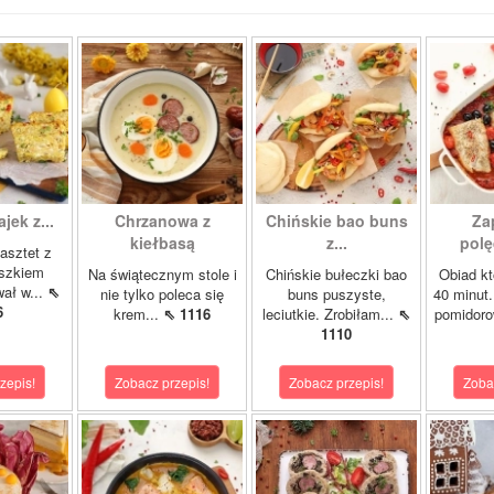
ajek z...
Chrzanowa z
Chińskie bao buns
Za
kiełbasą
z...
polę
asztet z
oszkiem
Na świątecznym stole i
Chińskie bułeczki bao
Obiad kt
wał w...
⇖
nie tylko poleca się
buns puszyste,
40 minut.
6
krem...
⇖ 1116
leciutkie. Zrobiłam...
⇖
pomidor
1110
zepis!
Zobacz przepis!
Zobacz przepis!
Zoba