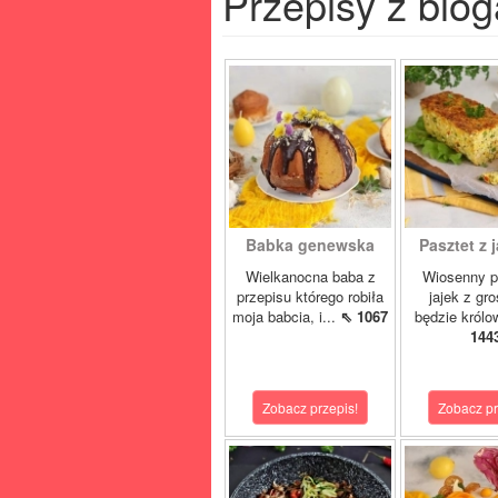
Przepisy z blog
Babka genewska
Pasztet z j
Wielkanocna baba z
Wiosenny p
przepisu którego robiła
jajek z gr
moja babcia, i...
⇖ 1067
będzie królo
144
Zobacz przepis!
Zobacz pr