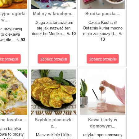
cyjne ogórki
Maliny w kruchym...
Słodka paczka...
w...
Długo zastanawiałam
Cześć Kochani!
się jak nazwać ten
Ostatnio kurier mocno
 z przyprawą
deser bo Monika...
⇖ 10
mnie zaskoczył i...
⇖
 to ciekawa
13
ywa dla...
⇖ 93
cz przepis!
Zobacz przepis!
Zobacz przepis!
na fasolka...
Szybkie placuszki
Kawa i lody w
z...
domowym...
ana fasolka
owa to prosty
Masz cukinię i kilka
artykuł sponsorowany