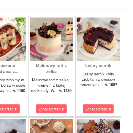
piekana
Malinowy tort z
Leśny sernik
dwica z...
żelką
Leśny sernik który
zrobiłam z owoców
óry zrobimy w
Malinowy tort z żelką i
mrożonych....
⇖ 1057
 Dorsz w sosie
kremem z białej
owym...
⇖ 1150
czekolady. W...
⇖ 1280
cz przepis!
Zobacz przepis!
Zobacz przepis!