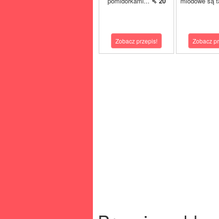
pomidorkami...
⇖ 20
miodowe są t
Zobacz przepis!
Zobacz pr