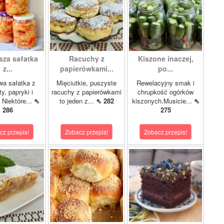
sza sałatka
Racuchy z
Kiszone inaczej,
z...
papierówkami...
po...
wa sałatka z
Mięciutkie, puszyste
Rewelacyjny smak i
y, papryki i
racuchy z papierówkami
chrupkość ogórków
 Niektóre...
⇖
to jeden z...
⇖ 282
kiszonych.Musicie...
⇖
286
275
cz przepis!
Zobacz przepis!
Zobacz przepis!