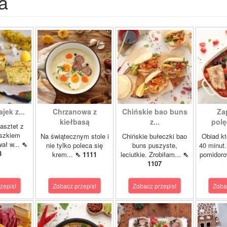
a
ajek z...
Chrzanowa z
Chińskie bao buns
Za
kiełbasą
z...
polę
asztet z
oszkiem
Na świątecznym stole i
Chińskie bułeczki bao
Obiad kt
wał w...
⇖
nie tylko poleca się
buns puszyste,
40 minut.
3
krem...
⇖ 1111
leciutkie. Zrobiłam...
⇖
pomidor
1107
zepis!
Zobacz przepis!
Zobacz przepis!
Zoba