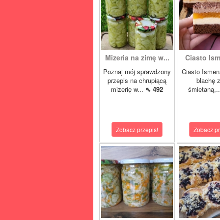
Mizeria na zimę w...
Ciasto Ism
Poznaj mój sprawdzony
Ciasto Ismen
przepis na chrupiącą
blachę z
mizerię w...
⇖ 492
śmietaną,.
Zobacz przepis!
Zobacz pr