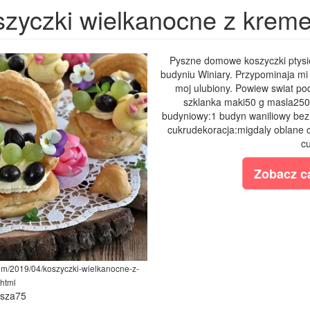
szyczki wielkanocne z kre
Pyszne domowe koszyczki ptys
budyniu Winiary. Przypominaja mi
moj ulubiony. Powiew swiat pod
szklanka maki50 g masla250 
budyniowy:1 budyn waniliowy bez
cukrudekoracja:migdaly oblane 
cu
Zobacz ca
com/2019/04/koszyczki-wielkanocne-z-
html
ysza75