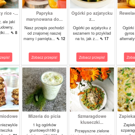
 rice -...
Papryka
Ogórki po azjatycku
Rewela
marynowana do...
z...
, ale jaki
cudowny,
Nasz przepis pochodzi
Ogórki po azjatycku z
Ogórki
ki....
⇖ 8
od znajomej naszej
sezamem to przykład
gyros
mamy i pamięta...
⇖ 12
na to, jak z...
⇖ 17
alternat
zepis!
Zobacz przepis!
Zobacz przepis!
Zoba
 miodowe
Mizeria do picia
Szmaragdowe
Zapieka
kluseczki...
 niezwykle
1 kg ogórków
Zapiek
steczka
gruntowych180 g
szparag
Przepyszne zielone