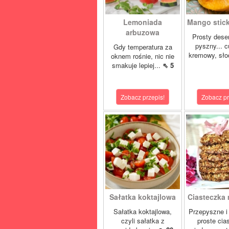
Lemoniada
Mango sticky
arbuzowa
Prosty deser
pyszny... 
Gdy temperatura za
kremowy, słod
oknem rośnie, nic nie
smakuje lepiej...
⇖ 5
Zobacz przepis!
Zobacz pr
Sałatka koktajlowa
Ciasteczka
Sałatka koktajlowa,
Przepyszne i
czyli sałatka z
proste cia