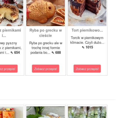
z piernikami
Ryba po grecku w
Tort piernikowo...
i...
cieście
Torcik w piernikowym
klimacie. Czyli dużo...
owy pyszny
Ryba po grecku ale w
⇖ 1015
k z piernikami,
trochę innej formie
mi i...
⇖ 654
podania bo...
⇖ 688
cz przepis!
Zobacz przepis!
Zobacz przepis!