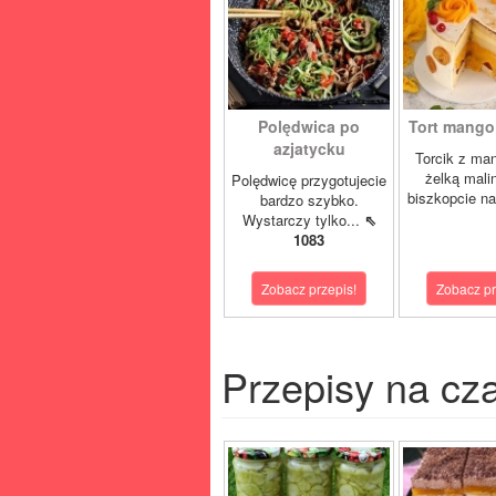
Polędwica po
Tort mango 
azjatycku
Torcik z man
żelką mali
Polędwicę przygotujecie
biszkopcie na
bardzo szybko.
Wystarczy tylko...
⇖
1083
Zobacz przepis!
Zobacz pr
Przepisy na cz