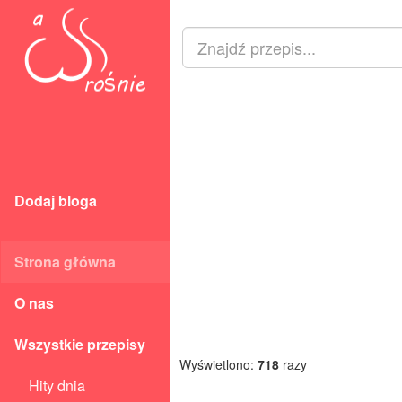
Dodaj bloga
Strona główna
O nas
Wszystkie przepisy
Wyświetlono:
718
razy
Hity dnia