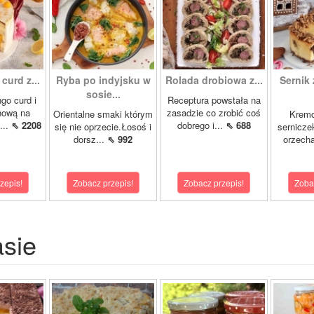
curd z...
Ryba po indyjsku w
Rolada drobiowa z...
Sernik 
sosie...
go curd i
Receptura powstała na
nową na
zasadzie co zrobić coś
Orientalne smaki którym
Krem
...
⇖ 2208
dobrego i...
⇖ 688
się nie oprzecie.Łosoś i
sernicze
dorsz...
⇖ 992
orzecha
zepis!
Zobacz przepis!
Zobacz przepis!
Zoba
asie