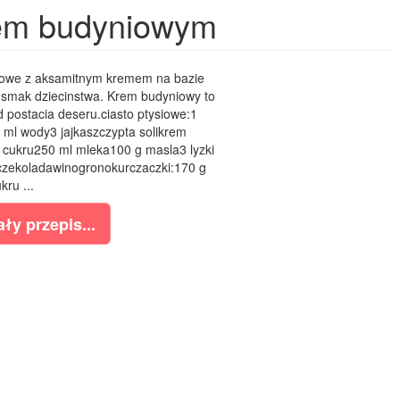
mem budyniowym
iowe z aksamitnym kremem na bazie
 smak dziecinstwa. Krem budyniowy to
 postacia deseru.ciasto ptysiowe:1
ml wody3 jajkaszczypta solikrem
 cukru250 ml mleka100 g masla3 lyzki
czekoladawinogronokurczaczki:170 g
kru ...
ły przepis...