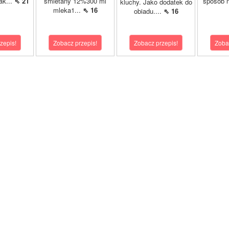
ak...
⇖ 21
śmietany 12%300 ml
sposób n
kluchy. Jako dodatek do
mleka1...
⇖ 16
obiadu....
⇖ 16
zepis!
Zobacz przepis!
Zobacz przepis!
Zoba