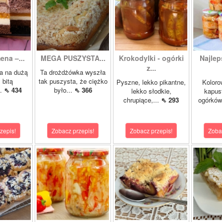
ena –...
MEGA PUSZYSTA...
Krokodylki - ogórki
Najlep
z...
a na dużą
Ta drożdżówka wyszła
 bitą
tak puszysta, że ciężko
Pyszne, lekko pikantne,
Koloro
..
⇖ 434
było...
⇖ 366
lekko słodkie,
kapust
chrupiące,...
⇖ 293
ogórków
zepis!
Zobacz przepis!
Zobacz przepis!
Zoba