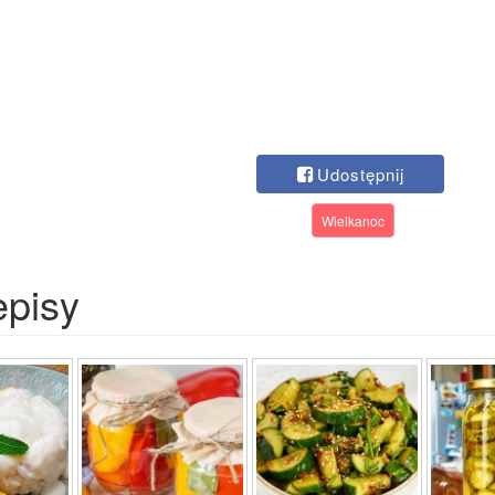
Udostępnij
Wielkanoc
episy