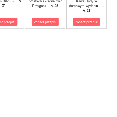
a lekki, a...
⇖
prostych składników?
Kawa i lody w
21
Przygotuj...
⇖ 25
domowym wydaniu –...
⇖ 21
cz przepis!
Zobacz przepis!
Zobacz przepis!