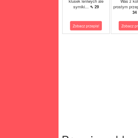
klusek leniwych ale
Was z ko
syrniki...
⇖ 29
prostym prze
34
Zobacz przepis!
Zobacz pr