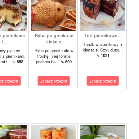
z piernikami
Ryba po grecku w
Tort piernikowo...
i...
cieście
Torcik w piernikowym
klimacie. Czyli dużo...
owy pyszny
Ryba po grecku ale w
⇖ 1021
k z piernikami,
trochę innej formie
mi i...
⇖ 658
podania bo...
⇖ 690
cz przepis!
Zobacz przepis!
Zobacz przepis!