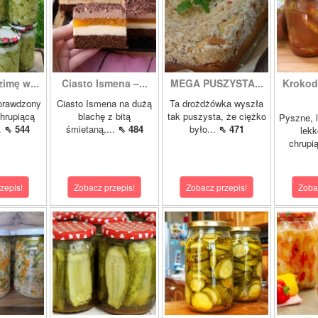
zimę w...
Ciasto Ismena –...
MEGA PUSZYSTA...
Krokody
prawdzony
Ciasto Ismena na dużą
Ta drożdżówka wyszła
chrupiącą
blachę z bitą
tak puszysta, że ciężko
Pyszne, l
..
⇖ 544
śmietaną,...
⇖ 484
było...
⇖ 471
lekk
chrupią
zepis!
Zobacz przepis!
Zobacz przepis!
Zoba