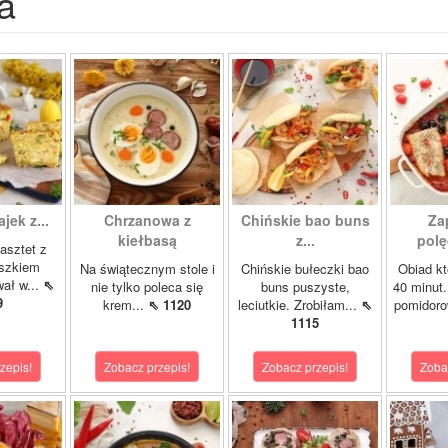
a
ajek z...
Chrzanowa z
Chińskie bao buns
Za
kiełbasą
z...
polę
asztet z
oszkiem
Na świątecznym stole i
Chińskie bułeczki bao
Obiad kt
wał w...
⇖
nie tylko poleca się
buns puszyste,
40 minut.
9
krem...
⇖ 1120
leciutkie. Zrobiłam...
⇖
pomidor
1115
zepis!
Zobacz przepis!
Zobacz przepis!
Zoba