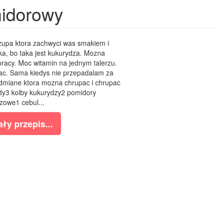
idorowy
upa ktora zachwyci was smakiem i
ka, bo taka jest kukurydza. Mozna
racy. Moc witamin na jednym talerzu.
c. Sama kiedys nie przepadalam za
odmiane ktora mozna chrupac i chrupac
ody3 kolby kukurydzy2 pomidory
owe1 cebul...
ły przepis...