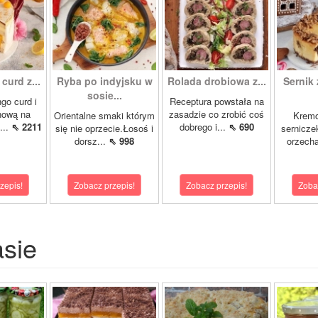
curd z...
Ryba po indyjsku w
Rolada drobiowa z...
Sernik 
sosie...
go curd i
Receptura powstała na
nową na
zasadzie co zrobić coś
Orientalne smaki którym
Krem
...
⇖ 2211
dobrego i...
⇖ 690
się nie oprzecie.Łosoś i
sernicze
dorsz...
⇖ 998
orzecha
zepis!
Zobacz przepis!
Zobacz przepis!
Zoba
asie