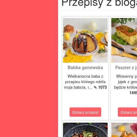
Przepisy z blog
Babka genewska
Pasztet z j
Wielkanocna baba z
Wiosenny p
przepisu którego robiła
jajek z gr
moja babcia, i...
⇖ 1073
będzie królo
144
Zobacz przepis!
Zobacz pr