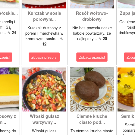
łoskie...
Kurczak w sosie
Rosół wołowo-
Zupa ja
porowym...
drobiowy
zarellą i
Gotujemy
mi Są
roso
Kurczak duszony z
Nie bez powodu nasze
re...
⇖ 24
drobiowy
porem i marchewką w
babcie powtarzały, że
kremowym sosie...
⇖
najlepszy...
⇖ 20
12
zepis!
Zobacz przepis!
Zobacz przepis!
Zoba
kosowy z
Włoski gulasz
Ciemne kruche
Sernik
...
warzywny...
ciasto pod...
Serni
pomar
chodzę do
Włoski gulasz
To ciemne kruche ciasto