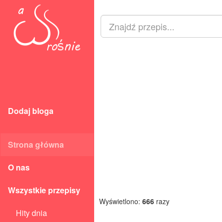
Dodaj bloga
Strona główna
O nas
Wszystkie przepisy
Wyświetlono:
666
razy
Hity dnia