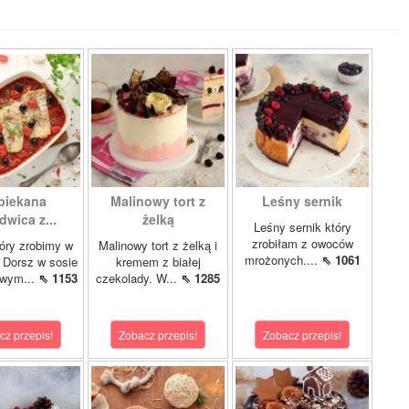
piekana
Malinowy tort z
Leśny sernik
dwica z...
żelką
Leśny sernik który
zrobiłam z owoców
óry zrobimy w
Malinowy tort z żelką i
mrożonych....
⇖ 1061
 Dorsz w sosie
kremem z białej
owym...
⇖ 1153
czekolady. W...
⇖ 1285
cz przepis!
Zobacz przepis!
Zobacz przepis!