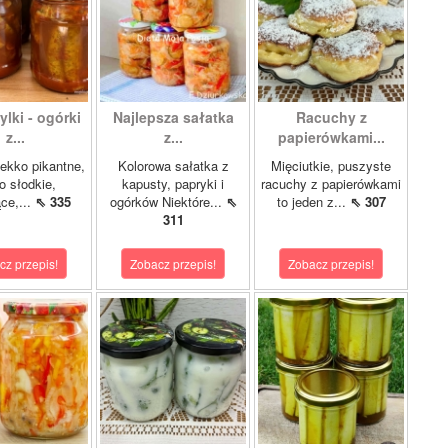
lki - ogórki
Najlepsza sałatka
Racuchy z
z...
z...
papierówkami...
ekko pikantne,
Kolorowa sałatka z
Mięciutkie, puszyste
o słodkie,
kapusty, papryki i
racuchy z papierówkami
ce,...
⇖ 335
ogórków Niektóre...
⇖
to jeden z...
⇖ 307
311
cz przepis!
Zobacz przepis!
Zobacz przepis!