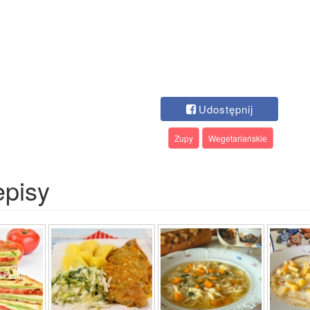
Udostępnij
Zupy
Wegetariańskie
episy