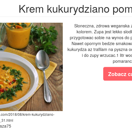
Krem kukurydziano pom
Sloneczna, zdrowa weganska z
kolorem. Zupa jest lekko slod
przygotowac sobie na wynos do p
Nawet opornym bedzie smakowa
kukurydza az trafilam na pyszna 
i do zupy wrzucac.1 litr w
pomarancz
Zobacz ca
ot.com/2018/08/krem-kukurydziano-
_31.html
ysza75