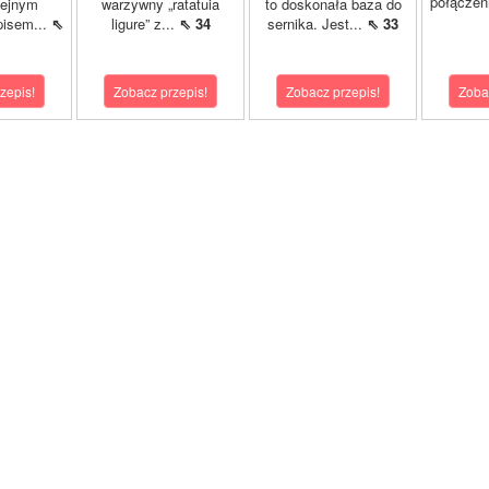
połączeni
lejnym
warzywny „ratatuia
to doskonała baza do
pisem...
⇖
ligure” z...
⇖ 34
sernika. Jest...
⇖ 33
zepis!
Zobacz przepis!
Zobacz przepis!
Zoba