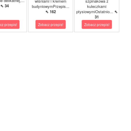
e delikatnej,...
wiśniami i kremem
szpinakowa z
⇖ 34
budyniowymPrzepis...
kuleczkami
⇖ 162
ptysiowymiOstatnio...
⇖
31
cz przepis!
Zobacz przepis!
Zobacz przepis!