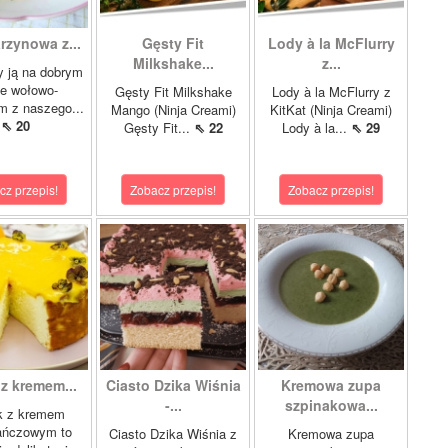
rzynowa z...
Gęsty Fit
Lody à la McFlurry
Milkshake...
z...
 ją na dobrym
le wołowo-
Gęsty Fit Milkshake
Lody à la McFlurry z
m z naszego...
Mango (Ninja Creami)
KitKat (Ninja Creami)
⇖ 20
Gęsty Fit...
⇖ 22
Lody à la...
⇖ 29
cz przepis!
Zobacz przepis!
Zobacz przepis!
 z kremem...
Ciasto Dzika Wiśnia
Kremowa zupa
-...
szpinakowa...
k z kremem
ańczowym to
Ciasto Dzika Wiśnia z
Kremowa zupa