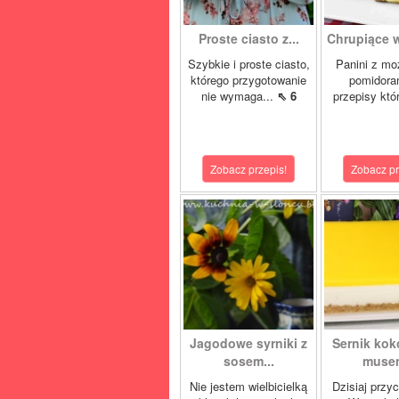
Proste ciasto z...
Chrupiące w
Szybkie i proste ciasto,
Panini z moz
którego przygotowanie
pomidora
nie wymaga...
⇖ 6
przepisy któ
Zobacz przepis!
Zobacz pr
Jagodowe syrniki z
Sernik ko
sosem...
musem
Nie jestem wielbicielką
Dzisiaj przy