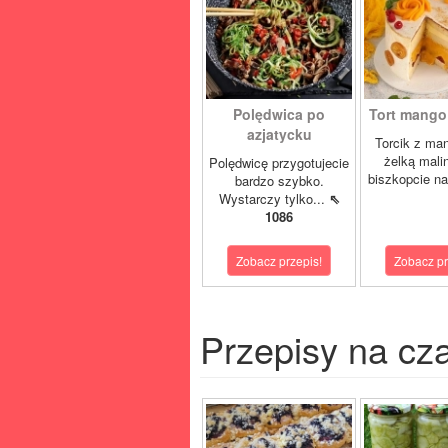
Polędwica po
Tort mango 
azjatycku
Torcik z man
żelką mali
Polędwicę przygotujecie
biszkopcie na
bardzo szybko.
Wystarczy tylko...
⇖
1086
Zobacz przepis!
Zobacz pr
Przepisy na cz