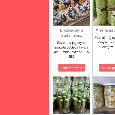
Drożdżówki z
Mizeria na 
budyniem...
Poznaj mój s
przepis na 
Sezon na jagody co
mizerię w.
prawda dobiega końca
ale u mnie jeszcze...
⇖
580
Zobacz przepis!
Zobacz pr