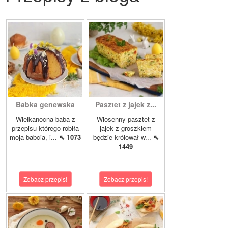
Babka genewska
Pasztet z jajek z...
Wielkanocna baba z
Wiosenny pasztet z
przepisu którego robiła
jajek z groszkiem
moja babcia, i...
⇖ 1073
będzie królował w...
⇖
1449
Zobacz przepis!
Zobacz przepis!