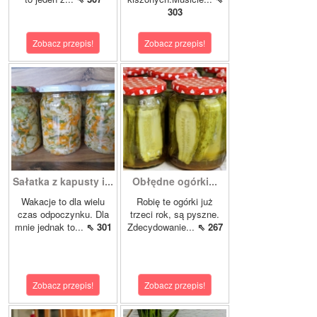
303
Zobacz przepis!
Zobacz przepis!
Sałatka z kapusty i...
Obłędne ogórki...
Wakacje to dla wielu
Robię te ogórki już
czas odpoczynku. Dla
trzeci rok, są pyszne.
mnie jednak to...
⇖ 301
Zdecydowanie...
⇖ 267
Zobacz przepis!
Zobacz przepis!