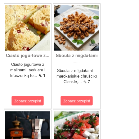
Ciasto jogurtowe z...
Sboula z migdałami
–...
Ciasto jogurtowe z
malinami, serkiem i
Sboula z migdałami –
kruszonką to...
⇖ 1
marokańskie chruściki
Cienkie,...
⇖ 7
Zobacz przepis!
Zobacz przepis!