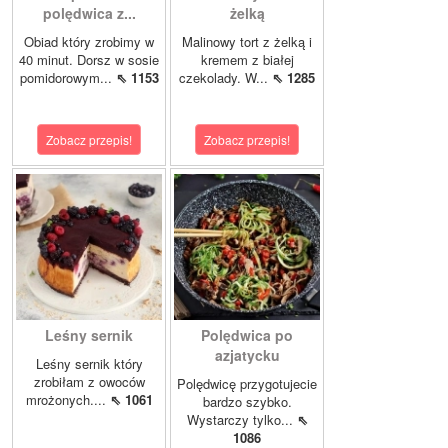
polędwica z...
żelką
Obiad który zrobimy w
Malinowy tort z żelką i
40 minut. Dorsz w sosie
kremem z białej
pomidorowym...
⇖ 1153
czekolady. W...
⇖ 1285
Zobacz przepis!
Zobacz przepis!
Leśny sernik
Polędwica po
azjatycku
Leśny sernik który
zrobiłam z owoców
Polędwicę przygotujecie
mrożonych....
⇖ 1061
bardzo szybko.
Wystarczy tylko...
⇖
1086