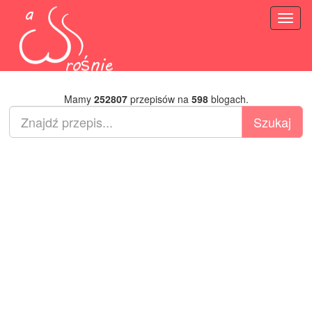
Toggl
naviga
Mamy
252807
przepisów na
598
blogach.