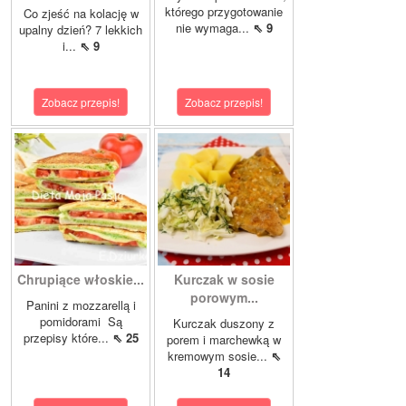
którego przygotowanie
Co zjeść na kolację w
nie wymaga...
⇖ 9
upalny dzień? 7 lekkich
i...
⇖ 9
Zobacz przepis!
Zobacz przepis!
Chrupiące włoskie...
Kurczak w sosie
porowym...
Panini z mozzarellą i
pomidorami Są
Kurczak duszony z
przepisy które...
⇖ 25
porem i marchewką w
kremowym sosie...
⇖
14