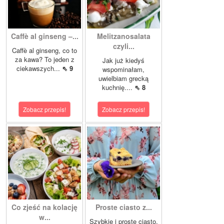
Caffè al ginseng –...
Melitzanosalata
czyli...
Caffè al ginseng, co to
za kawa? To jeden z
Jak już kiedyś
ciekawszych...
⇖ 9
wspominałam,
uwielbiam grecką
kuchnię....
⇖ 8
Zobacz przepis!
Zobacz przepis!
Co zjeść na kolację
Proste ciasto z...
w...
Szybkie i proste ciasto,