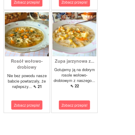
Zobacz przepis!
Zobacz przepis!
Rosół wołowo-
Zupa jarzynowa z...
drobiowy
Gotujemy ją na dobrym
rosole wołowo-
Nie bez powodu nasze
drobiowym z naszego...
babcie powtarzały, że
⇖ 22
najlepszy...
⇖ 21
Zobacz przepis!
Zobacz przepis!