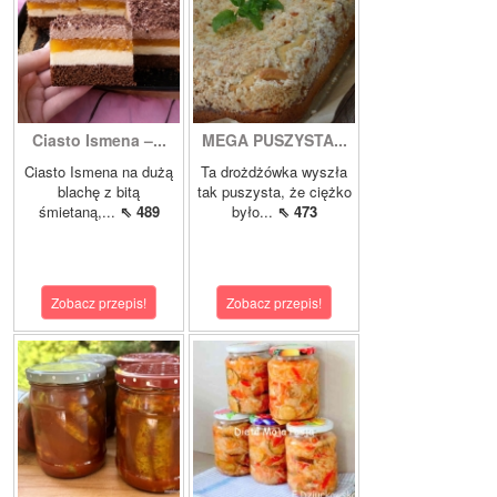
Ciasto Ismena –...
MEGA PUSZYSTA...
Ciasto Ismena na dużą
Ta drożdżówka wyszła
blachę z bitą
tak puszysta, że ciężko
śmietaną,...
⇖ 489
było...
⇖ 473
Zobacz przepis!
Zobacz przepis!