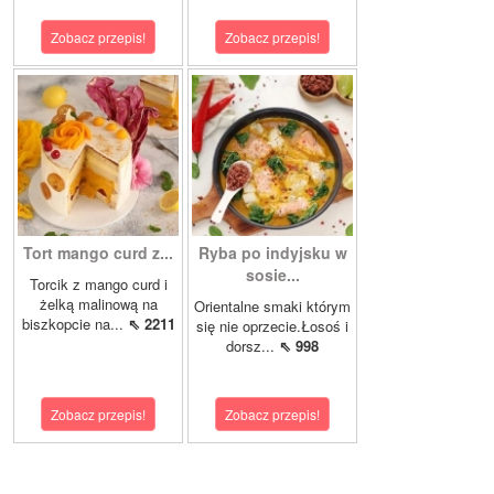
Zobacz przepis!
Zobacz przepis!
Tort mango curd z...
Ryba po indyjsku w
sosie...
Torcik z mango curd i
żelką malinową na
Orientalne smaki którym
biszkopcie na...
⇖ 2211
się nie oprzecie.Łosoś i
dorsz...
⇖ 998
Zobacz przepis!
Zobacz przepis!