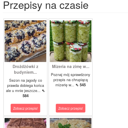
Przepisy na czasie
Drożdżówki z
Mizeria na zimę w...
budyniem...
Poznaj mój sprawdzony
przepis na chrupiącą
Sezon na jagody co
mizerię w...
⇖ 545
prawda dobiega końca
ale u mnie jeszcze...
⇖
584
Zobacz przepis!
Zobacz przepis!