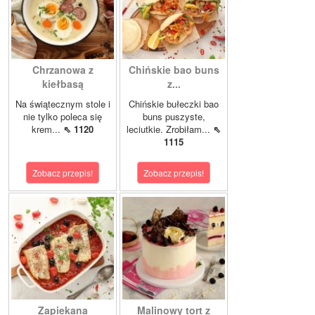
Chrzanowa z
Chińskie bao buns
kiełbasą
z...
Na świątecznym stole i
Chińskie bułeczki bao
nie tylko poleca się
buns puszyste,
krem...
⇖ 1120
leciutkie. Zrobiłam...
⇖
1115
Zobacz przepis!
Zobacz przepis!
Zapiekana
Malinowy tort z