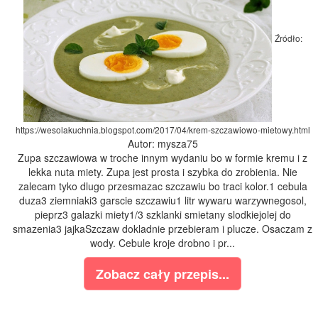
Źródło:
https://wesolakuchnia.blogspot.com/2017/04/krem-szczawiowo-mietowy.html
Autor: mysza75
Zupa szczawiowa w troche innym wydaniu bo w formie kremu i z
lekka nuta miety. Zupa jest prosta i szybka do zrobienia. Nie
zalecam tyko dlugo przesmazac szczawiu bo traci kolor.1 cebula
duza3 ziemniaki3 garscie szczawiu1 litr wywaru warzywnegosol,
pieprz3 galazki miety1/3 szklanki smietany slodkiejolej do
smazenia3 jajkaSzczaw dokladnie przebieram i plucze. Osaczam z
wody. Cebule kroje drobno i pr...
Zobacz cały przepis...