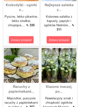
Krokodylki - ogórki
Najlepsza sałatka
z...
z...
Pyszne, lekko pikantne,
Kolorowa sałatka z
lekko słodkie,
kapusty, papryki i
chrupiące,...
⇖ 335
ogórków Niektóre...
⇖
311
Zobacz przepis!
Zobacz przepis!
Racuchy z
Kiszone inaczej,
papierówkami...
po...
Mięciutkie, puszyste
Rewelacyjny smak i
racuchy z papierówkami
chrupkość ogórków
to jeden z...
⇖ 307
kiszonych.Musicie...
⇖