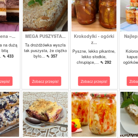
ena –...
MEGA PUSZYSTA...
Krokodylki - ogórki
Najlep
z...
a na dużą
Ta drożdżówka wyszła
 bitą
tak puszysta, że ciężko
Pyszne, lekko pikantne,
Koloro
..
⇖ 433
było...
⇖ 357
lekko słodkie,
kapust
chrupiące,...
⇖ 292
ogórków
zepis!
Zobacz przepis!
Zobacz przepis!
Zoba