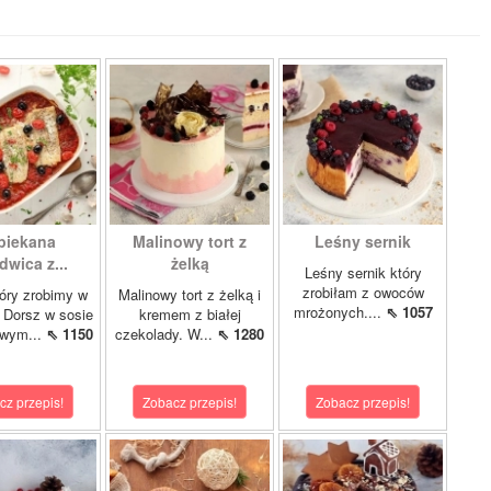
piekana
Malinowy tort z
Leśny sernik
dwica z...
żelką
Leśny sernik który
zrobiłam z owoców
óry zrobimy w
Malinowy tort z żelką i
mrożonych....
⇖ 1057
 Dorsz w sosie
kremem z białej
owym...
⇖ 1150
czekolady. W...
⇖ 1280
cz przepis!
Zobacz przepis!
Zobacz przepis!