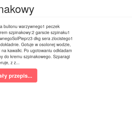
inakowy
a bulionu warzywnego1 peczek
rem szpinakowy:2 garscie szpinaku1
wnegoSolPieprz3 dkg sera zlocistego1
okladnie. Gotuje w osolonej wodzie,
 na kawalki. Po ugotowaniu odkladam
my do kremu szpinakowego. Szparagi
ruje, z z...
ły przepis...