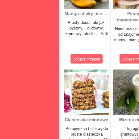
Mango sticky rice -...
Papr
marynowan
Prosty deser, ale jaki
pyszny... cudowny,
Nasz przepis
kremowy, słodki....
⇖ 8
od znajome
mamy i pamię
Zobacz przepis!
Zobacz pr
Ciasteczka miodowe
Mizeria d
Przepyszne i niezwykle
1 kg og
proste ciasteczka
gruntowyc