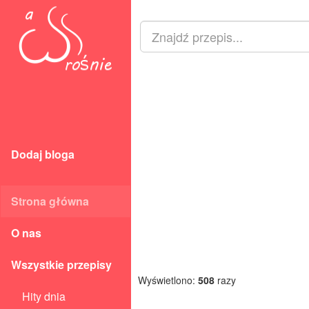
Dodaj bloga
Strona główna
O nas
Wszystkie przepisy
Wyświetlono:
508
razy
Hity dnia