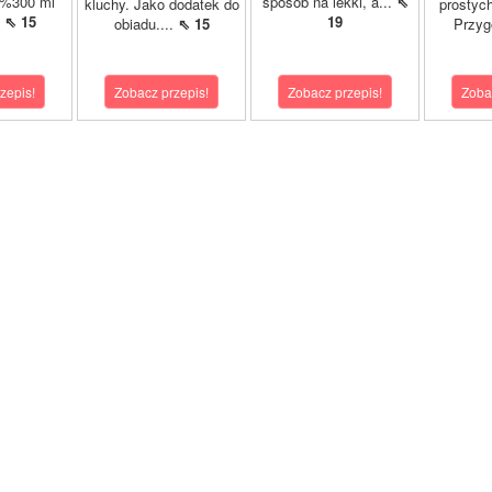
2%300 ml
sposób na lekki, a...
⇖
kluchy. Jako dodatek do
prostyc
.
⇖ 15
19
obiadu....
⇖ 15
Przyg
zepis!
Zobacz przepis!
Zobacz przepis!
Zoba