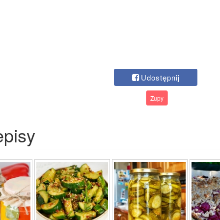
Udostępnij
Zupy
episy