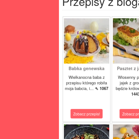
Przepisy z blog
Babka genewska
Pasztet z j
Wielkanocna baba z
Wiosenny p
przepisu którego robiła
jajek z gr
moja babcia, i...
⇖ 1067
będzie królo
144
Zobacz przepis!
Zobacz pr