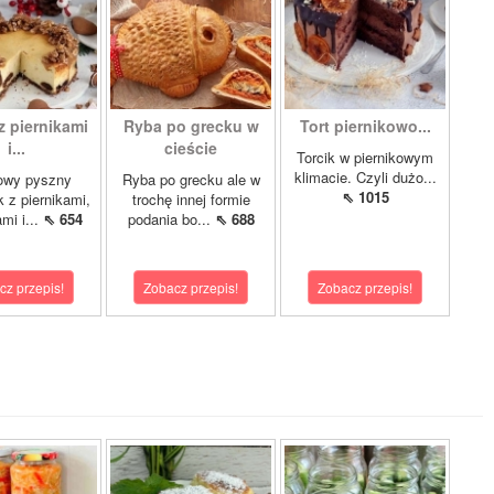
z piernikami
Ryba po grecku w
Tort piernikowo...
i...
cieście
Torcik w piernikowym
klimacie. Czyli dużo...
owy pyszny
Ryba po grecku ale w
⇖ 1015
k z piernikami,
trochę innej formie
mi i...
⇖ 654
podania bo...
⇖ 688
cz przepis!
Zobacz przepis!
Zobacz przepis!