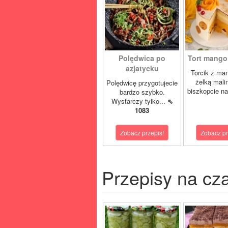
Polędwica po
Tort mango 
azjatycku
Torcik z man
żelką mali
Polędwicę przygotujecie
biszkopcie na
bardzo szybko.
Wystarczy tylko...
⇖
1083
Zobacz przepis!
Zobacz pr
Przepisy na cz