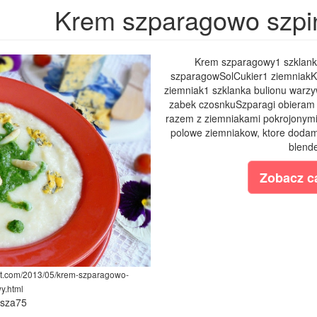
Krem szparagowo szp
Krem szparagowy1 szklank
szparagowSolCukier1 ziemniakK
ziemniak1 szklanka bulionu warzy
zabek czosnkuSzparagi obieram d
razem z ziemniakami pokrojonymi
polowe ziemniakow, ktore doda
blende
Zobacz ca
pot.com/2013/05/krem-szparagowo-
y.html
ysza75