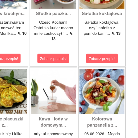
w kruchym...
Słodka paczka...
Sałatka koktajlowa
astanawiałam
Cześć Kochani!
Sałatka koktajlowa,
k nazwać ten
Ostatnio kurier mocno
czyli sałatka z
 Monika...
⇖ 10
mnie zaskoczył i...
⇖
pomidorkami...
⇖ 13
13
cz przepis!
Zobacz przepis!
Zobacz przepis!
e placuszki
Kawa i lody w
Kolorowa
z...
domowym...
panzanella z...
kinię i kilka
artykuł sponsorowany
06.08.2026 Magda