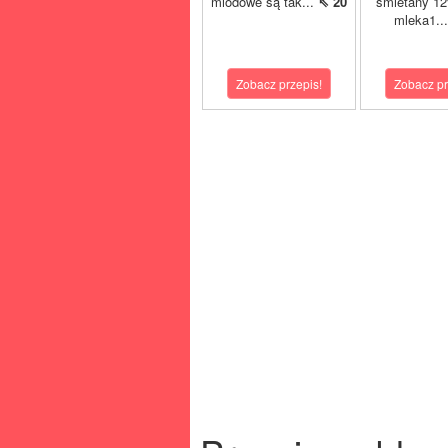
miodowe są tak...
⇖ 20
śmietany 1
mleka1..
Zobacz przepis!
Zobacz pr