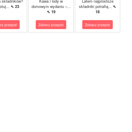
h składników?
Kawa i lody w
Latem najprostsze
otuj...
⇖ 23
domowym wydaniu –...
składniki potrafią...
⇖
⇖ 19
18
cz przepis!
Zobacz przepis!
Zobacz przepis!