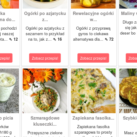
yka
Ogórki po azjatycku
Rewelacyjne ogórki
Maliny 
a do...
z...
w...
Długo z
się ja
 pochodzi
Ogórki po azjatycku z
Ogórki z przyprawą
deser bo
j naszej
sezamem to przykład
gyros to ciekawa
ta...
⇖ 12
na to, jak z...
⇖ 16
alternatywa dla...
⇖ 72
zepis!
Zobacz przepis!
Zobacz przepis!
Zoba
o picia
Szmaragdowe
Zapiekana fasolka...
Szybki
kluseczki...
órków
Zapiekana fasolka
h180 g
szparagowa to prosty
Przepyszne zielone
Masz cu