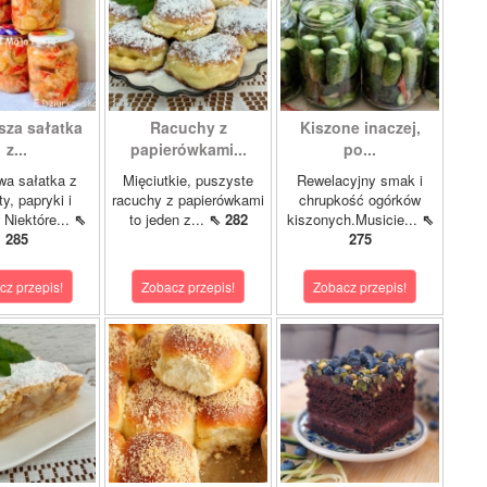
sza sałatka
Racuchy z
Kiszone inaczej,
z...
papierówkami...
po...
wa sałatka z
Mięciutkie, puszyste
Rewelacyjny smak i
y, papryki i
racuchy z papierówkami
chrupkość ogórków
 Niektóre...
⇖
to jeden z...
⇖ 282
kiszonych.Musicie...
⇖
285
275
cz przepis!
Zobacz przepis!
Zobacz przepis!