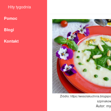
Hity tygodnia
Pomoc
Blogi
Kontakt
Źródło: https://wesolakuchnia.blogs
szpinakow
Autor: m