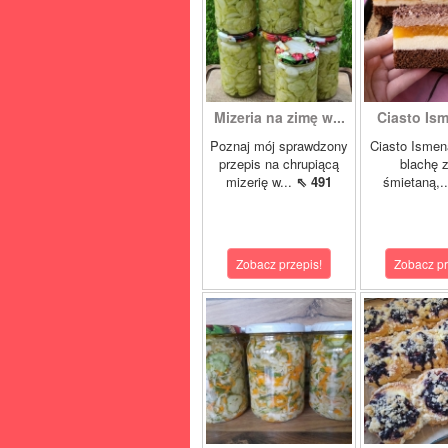
Mizeria na zimę w...
Ciasto Ism
Poznaj mój sprawdzony
Ciasto Ismen
przepis na chrupiącą
blachę z
mizerię w...
⇖ 491
śmietaną,.
Zobacz przepis!
Zobacz pr