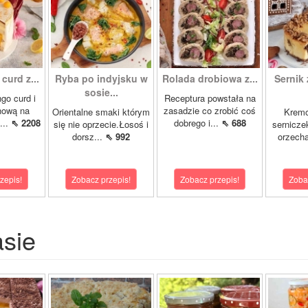
curd z...
Ryba po indyjsku w
Rolada drobiowa z...
Sernik 
sosie...
go curd i
Receptura powstała na
nową na
zasadzie co zrobić coś
Orientalne smaki którym
Krem
...
⇖ 2208
dobrego i...
⇖ 688
się nie oprzecie.Łosoś i
sernicze
dorsz...
⇖ 992
orzecha
zepis!
Zobacz przepis!
Zobacz przepis!
Zoba
asie