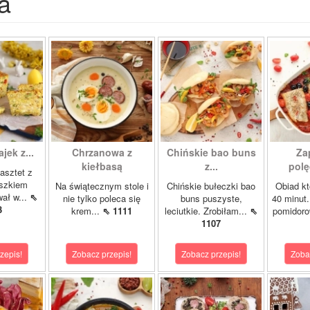
a
ajek z...
Chrzanowa z
Chińskie bao buns
Za
kiełbasą
z...
polę
asztet z
oszkiem
Na świątecznym stole i
Chińskie bułeczki bao
Obiad kt
wał w...
⇖
nie tylko poleca się
buns puszyste,
40 minut.
3
krem...
⇖ 1111
leciutkie. Zrobiłam...
⇖
pomidor
1107
zepis!
Zobacz przepis!
Zobacz przepis!
Zoba