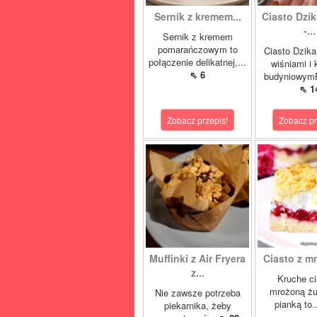
Sernik z kremem...
Ciasto Dzik
-...
Sernik z kremem
pomarańczowym to
Ciasto Dzika
połączenie delikatnej,...
wiśniami i
⇖ 6
budyniowymP
⇖ 1
Zobacz przepis!
Zobacz pr
Muffinki z Air Fryera
Ciasto z mr
z...
Kruche ci
mrożoną żu
Nie zawsze potrzeba
pianką to.
piekarnika, żeby