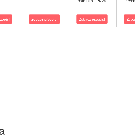
ostatnim...
⇖ 20
sere
zepis!
Zobacz przepis!
Zobacz przepis!
Zoba
a