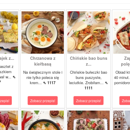
ajek z...
Chrzanowa z
Chińskie bao buns
Za
kiełbasą
z...
polę
asztet z
oszkiem
Na świątecznym stole i
Chińskie bułeczki bao
Obiad kt
wał w...
⇖
nie tylko poleca się
buns puszyste,
40 minut.
7
krem...
⇖ 1117
leciutkie. Zrobiłam...
⇖
pomidor
1111
zepis!
Zobacz przepis!
Zobacz przepis!
Zoba