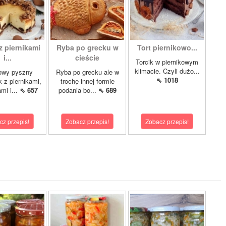
z piernikami
Ryba po grecku w
Tort piernikowo...
i...
cieście
Torcik w piernikowym
klimacie. Czyli dużo...
owy pyszny
Ryba po grecku ale w
⇖ 1018
k z piernikami,
trochę innej formie
mi i...
⇖ 657
podania bo...
⇖ 689
cz przepis!
Zobacz przepis!
Zobacz przepis!