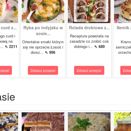
curd z...
Ryba po indyjsku w
Rolada drobiowa z...
Sernik 
sosie...
go curd i
Receptura powstała na
nową na
zasadzie co zrobić coś
Orientalne smaki którym
Krem
...
⇖ 2211
dobrego i...
⇖ 689
się nie oprzecie.Łosoś i
sernicze
dorsz...
⇖ 996
orzecha
zepis!
Zobacz przepis!
Zobacz przepis!
Zoba
asie