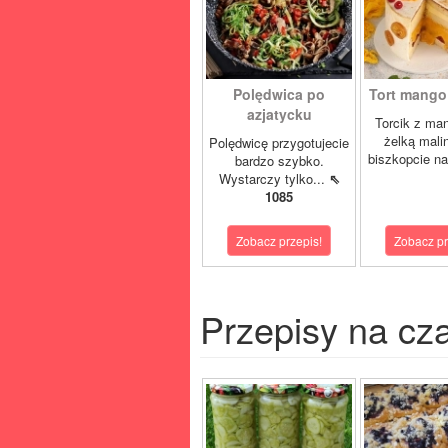
Polędwica po
Tort mango 
azjatycku
Torcik z man
żelką mali
Polędwicę przygotujecie
biszkopcie na
bardzo szybko.
Wystarczy tylko...
⇖
1085
Zobacz przepis!
Zobacz pr
Przepisy na cz