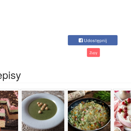
Udostępnij
Zupy
episy