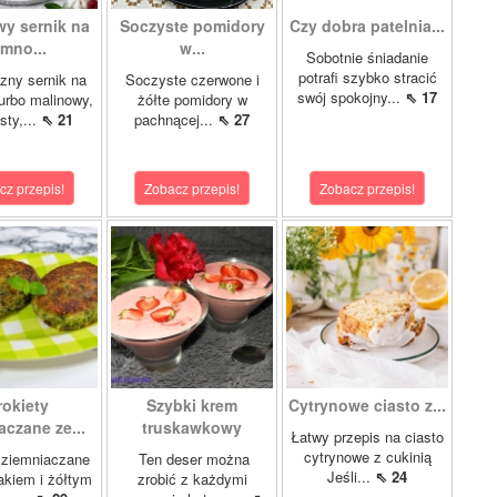
wy sernik na
Soczyste pomidory
Czy dobra patelnia...
imno...
w...
Sobotnie śniadanie
potrafi szybko stracić
zny sernik na
Soczyste czerwone i
swój spokojny...
⇖ 17
turbo malinowy,
żółte pomidory w
sty,...
⇖ 21
pachnącej...
⇖ 27
cz przepis!
Zobacz przepis!
Zobacz przepis!
rokiety
Szybki krem
Cytrynowe ciasto z...
aczane ze...
truskawkowy
Łatwy przepis na ciasto
cytrynowe z cukinią
 ziemniaczane
Ten deser można
Jeśli...
⇖ 24
akiem i żółtym
zrobić z każdymi