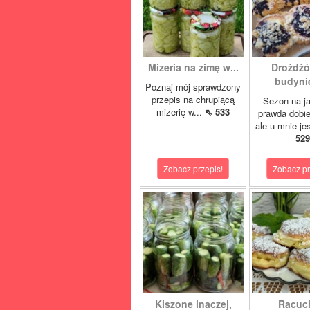
Mizeria na zimę w...
Drożdżó
budynie
Poznaj mój sprawdzony
przepis na chrupiącą
Sezon na j
mizerię w...
⇖ 533
prawda dobi
ale u mnie je
529
Zobacz przepis!
Zobacz pr
Kiszone inaczej,
Racuc