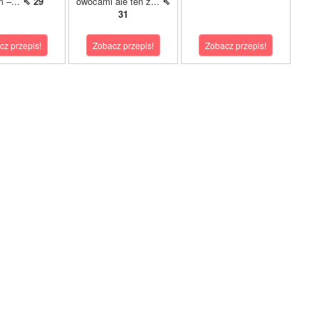
m –...
⇖ 29
owocami ale ten z...
⇖
31
cz przepis!
Zobacz przepis!
Zobacz przepis!