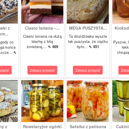
wki z
Ciasto Ismena –...
MEGA PUSZYSTA...
Krokody
m...
Ciasto Ismena na dużą
Ta drożdżówka wyszła
blachę z bitą
tak puszysta, że ciężko
agody co
Pyszne, l
śmietaną,...
⇖ 469
było...
⇖ 451
ega końca
lekk
szcze...
⇖
chrupią
zepis!
Zobacz przepis!
Zobacz przepis!
Zoba
hy z
Rewelacyjne ogórki
Sałatka z patisona
Cukini