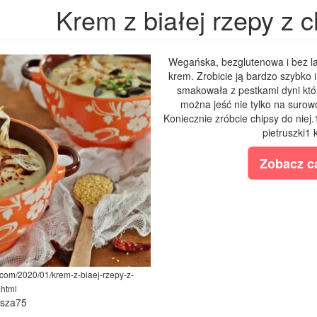
Krem z białej rzepy z 
Wegańska, bezglutenowa i bez l
krem. Zrobicie ją bardzo szybko 
smakowała z pestkami dyni któr
można jeść nie tylko na surow
Koniecznie zróbcie chipsy do niej.
pietruszki1 
Zobacz ca
.com/2020/01/krem-z-biaej-rzepy-z-
.html
ysza75