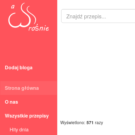
Dodaj bloga
Strona główna
O nas
Wszystkie przepisy
Wyświetlono:
571
razy
Hity dnia