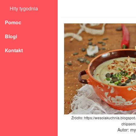
Hity tygodnia
Pomoc
Blogi
Kontakt
Źródło: https://wesolakuchnia.blogspot
chipsem
Autor: m