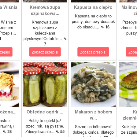
a Wiśnia
Kremowa zupa
Kapusta na ciepło
Malino
szpinakowa...
z
Kapusta na ciepło to
prosty, domowy dodatek
 Wiśnia z
Kremowa zupa
Przepys
do obiadu,...
⇖ 16
 kremem
szpinakowa z
zimno - 
rzepis...
kuleczkami
puszy
4
ptysiowymiOstatnio...
⇖
7
zepis!
Zobacz przepis!
Zobacz przepis!
Zoba
ożoną...
Obłędne ogórki...
Makaron z bobem
K
w...
ziemni
asto z
Robię te ogórki już
rawiną i
trzeci rok, są pyszne.
Sezon na bób powoli
Krokiety
..
⇖ 28
Zdecydowanie...
⇖ 55
dobiega końca, dlatego
ze szpin