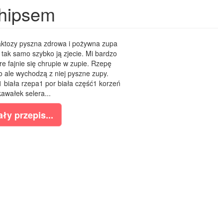
chipsem
aktozy pyszna zdrowa i pożywna zupa
i tak samo szybko ją zjecie. Mi bardzo
e fajnie się chrupie w zupie. Rzepę
o ale wychodzą z niej pyszne zupy.
1 biała rzepa1 por biała część1 korzeń
kawałek selera...
ły przepis...