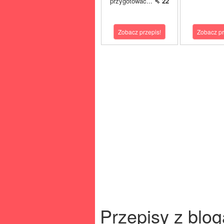
przygotować...
⇖ 22
Zobacz przepis!
Zobacz pr
Przepisy z blog