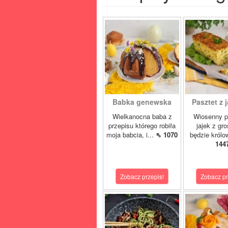
Babka genewska
Pasztet z j
Wielkanocna baba z
Wiosenny p
przepisu którego robiła
jajek z gr
moja babcia, i...
⇖ 1070
będzie królo
144
Zobacz przepis!
Zobacz pr