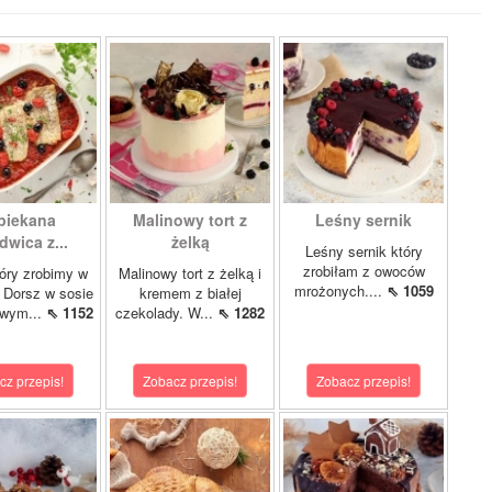
piekana
Malinowy tort z
Leśny sernik
dwica z...
żelką
Leśny sernik który
zrobiłam z owoców
óry zrobimy w
Malinowy tort z żelką i
mrożonych....
⇖ 1059
 Dorsz w sosie
kremem z białej
owym...
⇖ 1152
czekolady. W...
⇖ 1282
cz przepis!
Zobacz przepis!
Zobacz przepis!