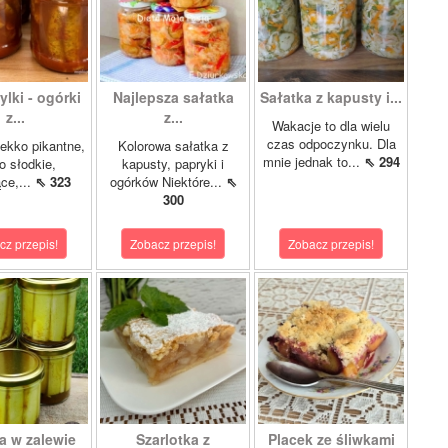
lki - ogórki
Najlepsza sałatka
Sałatka z kapusty i...
z...
z...
Wakacje to dla wielu
czas odpoczynku. Dla
ekko pikantne,
Kolorowa sałatka z
mnie jednak to...
⇖ 294
o słodkie,
kapusty, papryki i
ce,...
⇖ 323
ogórków Niektóre...
⇖
300
cz przepis!
Zobacz przepis!
Zobacz przepis!
a w zalewie
Szarlotka z
Placek ze śliwkami