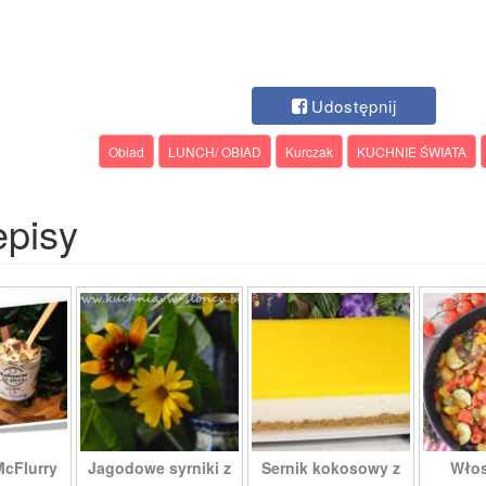
Udostępnij
Obiad
LUNCH/ OBIAD
Kurczak
KUCHNIE ŚWIATA
episy
McFlurry
Jagodowe syrniki z
Sernik kokosowy z
Włos