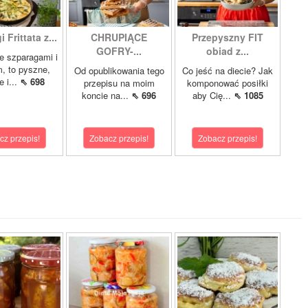
 Frittata z...
CHRUPIĄCE
Przepyszny FIT
GOFRY-...
obiad z...
ze szparagami i
, to pyszne,
Od opublikowania tego
Co jeść na diecie? Jak
 i...
⇖ 698
przepisu na moim
komponować posiłki
koncie na...
⇖ 696
aby Cię...
⇖ 1085
cz przepis!
Zobacz przepis!
Zobacz przepis!