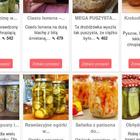
zimę w...
Ciasto Ismena –...
MEGA PUSZYSTA...
Krokody
prawdzony
Ciasto Ismena na dużą
Ta drożdżówka wyszła
chrupiącą
blachę z bitą
tak puszysta, że ciężko
Pyszne, l
..
⇖ 542
śmietaną,...
⇖ 479
było...
⇖ 462
lekk
chrupią
zepis!
Zobacz przepis!
Zobacz przepis!
Zoba
pusty i...
Rewelacyjne ogórki
Sałatka z patisona
Obłędn
w...
do...
dla wielu
Robię 
ynku. Dla
trzeci r
Ogórki z przyprawą
Od kiedy pamiętam, w