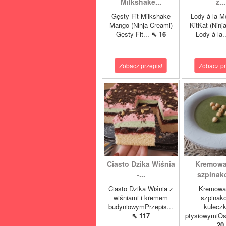
Milkshake...
z...
Gęsty Fit Milkshake
Lody à la M
Mango (Ninja Creami)
KitKat (Ninj
Gęsty Fit...
⇖ 16
Lody à la.
Zobacz przepis!
Zobacz pr
Ciasto Dzika Wiśnia
Kremowa
-...
szpinako
Ciasto Dzika Wiśnia z
Kremowa
wiśniami i kremem
szpinak
budyniowymPrzepis...
kulecz
⇖ 117
ptysiowymiOst
20