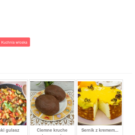
Kuchnia włoska
ki gulasz
Ciemne kruche
Sernik z kremem...