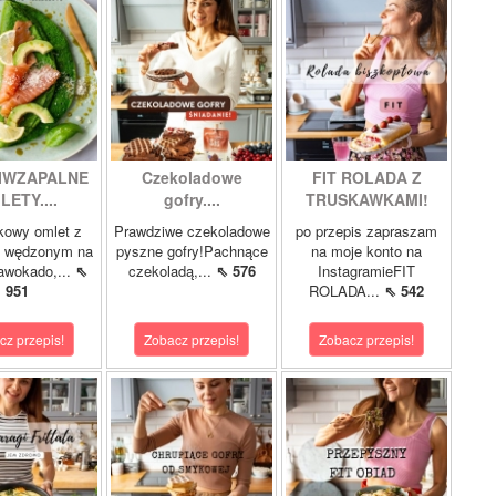
IWZAPALNE
Czekoladowe
FIT ROLADA Z
LETY....
gofry....
TRUSKAWKAMI!
kowy omlet z
Prawdziwe czekoladowe
po przepis zapraszam
m wędzonym na
pyszne gofry!Pachnące
na moje konto na
 awokado,...
⇖
czekoladą,...
⇖ 576
InstagramieFIT
951
ROLADA...
⇖ 542
cz przepis!
Zobacz przepis!
Zobacz przepis!