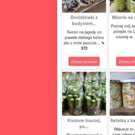
Drożdżówki z
Mizeria na 
budyniem...
Poznaj mój s
przepis na 
Sezon na jagody co
mizerię w.
prawda dobiega końca
ale u mnie jeszcze...
⇖
572
Zobacz przepis!
Zobacz pr
Kiszone inaczej,
Sałatka z ka
po...
Wakacje to 
czas odpocz
Rewelacyjny smak i