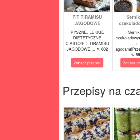
FIT TIRAMISU
Sernik
JAGODOWE
czekolad
PYSZNE, LEKKIE
Sernik
DIETETYCZNE
czekoladowy
CIASTO!FIT TIRAMISU
z
JAGODOWE,...
⇖ 602
jagodami!Prze
⇖ 55
Zobacz przepis!
Zobacz pr
Przepisy na cz