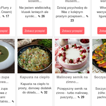
sosem...
musem...
war
cFlurry z
Nie jestem wielbicielką
Dzisiaj przychodzę do
Włos
a Creami)
klusek leniwych ale
Was z kolejnym
warzyw
..
⇖ 17
syrniki...
⇖ 26
prostym przepisem...
⇖
ligur
23
zepis!
Zobacz przepis!
Zobacz przepis!
Zoba
 zupa
Kapusta na ciepło
Malinowy sernik na
Soczys
wa...
zimno...
Kapusta na ciepło to
prosty, domowy dodatek
 zupa
Przepyszny sernik na
Soczyst
do obiadu,...
⇖ 32
owa z
zimno - turbo malinowy,
żółte
kami
puszysty,...
⇖ 29
pachn
atnio...
⇖