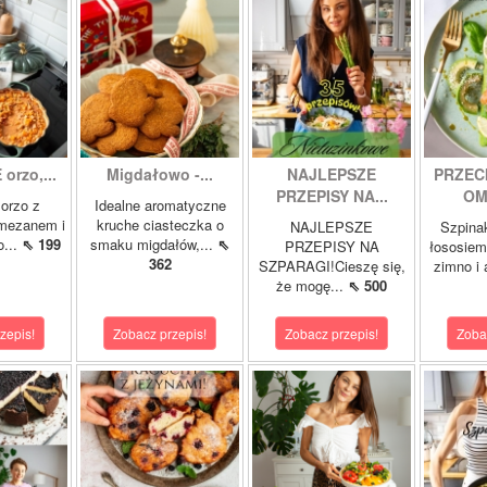
orzo,...
Migdałowo -...
NAJLEPSZE
PRZEC
PRZEPISY NA...
OM
orzo z
Idealne aromatyczne
rmezanem i
kruche ciasteczka o
NAJLEPSZE
Szpina
o...
⇖ 199
smaku migdałów,...
⇖
PRZEPISY NA
łososie
362
SZPARAGI!Cieszę się,
zimno i
że mogę...
⇖ 500
zepis!
Zobacz przepis!
Zobacz przepis!
Zoba