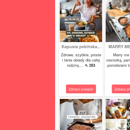
Kapusta pekińska...
MARRY ME 
Zdrowe, szybkie, proste
Marry me 
i tanie obiady dla całej
cieciorką, pa
rodziny,...
⇖ 283
pomidorami t
Zobacz przepis!
Zobacz pr