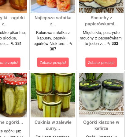
lki - ogórki
Najlepsza sałatka
Racuchy z
z...
z...
papierówkami...
ekko pikantne,
Kolorowa sałatka z
Mięciutkie, puszyste
o słodkie,
kapusty, papryki i
racuchy z papierówkami
ce,...
⇖ 331
ogórków Niektóre...
⇖
to jeden z...
⇖ 303
307
cz przepis!
Zobacz przepis!
Zobacz przepis!
e ogórki...
Cukinia w zalewie
Ogórki kiszone w
curry...
kefirze
te ogórki już
ok, są pyszne.
Szukasz chrupiącej
Ogórki kiszone w