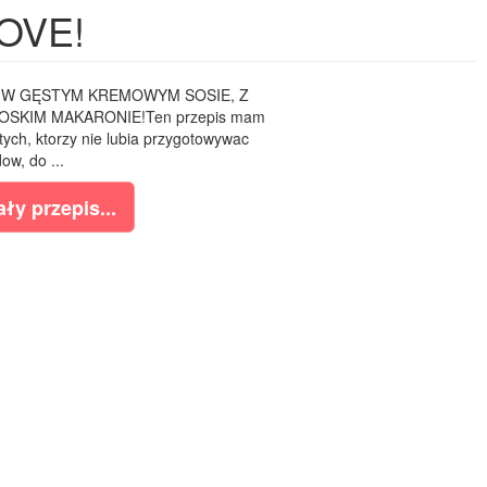
OVE!
 W GĘSTYM KREMOWYM SOSIE, Z
OSKIM MAKARONIE!Ten przepis mam
 tych, ktorzy nie lubia przygotowywac
ow, do ...
ły przepis...