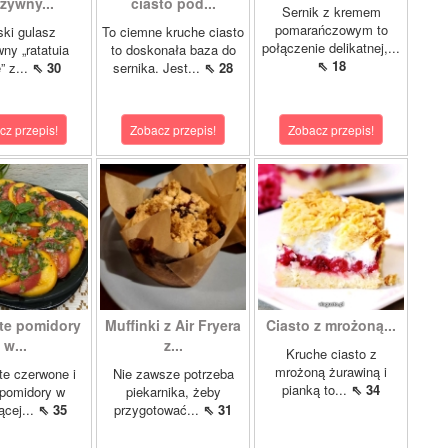
zywny...
ciasto pod...
Sernik z kremem
pomarańczowym to
ki gulasz
To ciemne kruche ciasto
połączenie delikatnej,...
ny „ratatuia
to doskonała baza do
⇖ 18
e” z...
⇖ 30
sernika. Jest...
⇖ 28
cz przepis!
Zobacz przepis!
Zobacz przepis!
te pomidory
Muffinki z Air Fryera
Ciasto z mrożoną...
w...
z...
Kruche ciasto z
mrożoną żurawiną i
e czerwone i
Nie zawsze potrzeba
pianką to...
⇖ 34
 pomidory w
piekarnika, żeby
ącej...
⇖ 35
przygotować...
⇖ 31