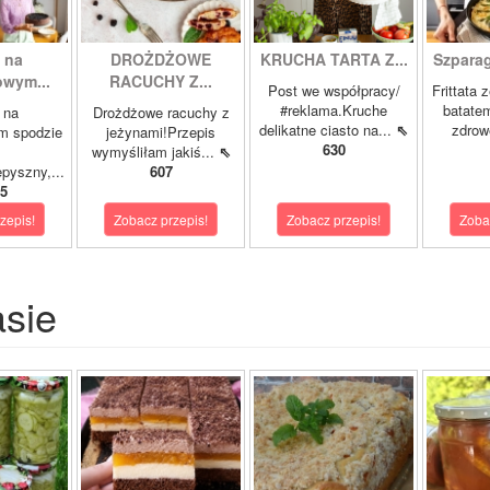
 na
DROŻDŻOWE
KRUCHA TARTA Z...
Szparagi
owym...
RACUCHY Z...
Post we współpracy/
Frittata 
#reklama.Kruche
batatem
 na
Drożdżowe racuchy z
delikatne ciasto na...
⇖
zdrowe
m spodzie
jeżynami!Przepis
630
wymyśliłam jakiś...
⇖
pyszny,...
607
5
zepis!
Zobacz przepis!
Zobacz przepis!
Zoba
asie