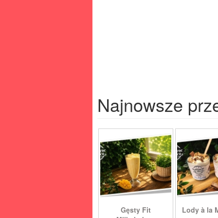
Najnowsze prz
Gęsty Fit
Lody à la 