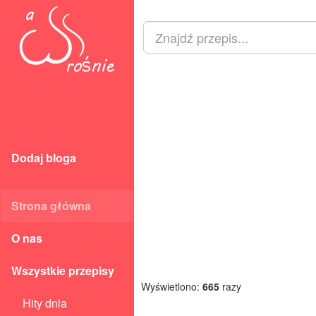
Dodaj bloga
Strona główna
O nas
Wszystkie przepisy
Wyświetlono:
665
razy
Hity dnia