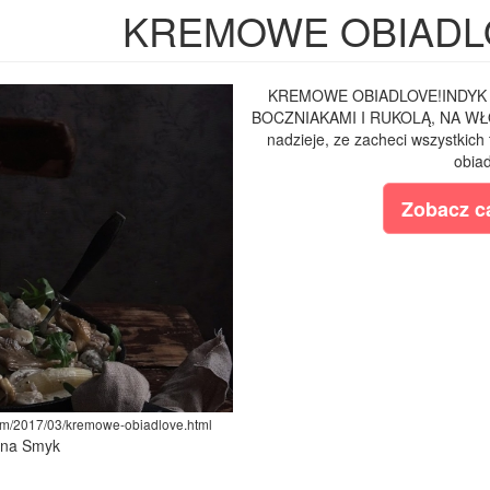
KREMOWE OBIADL
KREMOWE OBIADLOVE!INDYK
BOCZNIAKAMI I RUKOLĄ, NA WŁ
nadzieje, ze zacheci wszystkich
obiad
Zobacz ca
com/2017/03/kremowe-obiadlove.html
lina Smyk