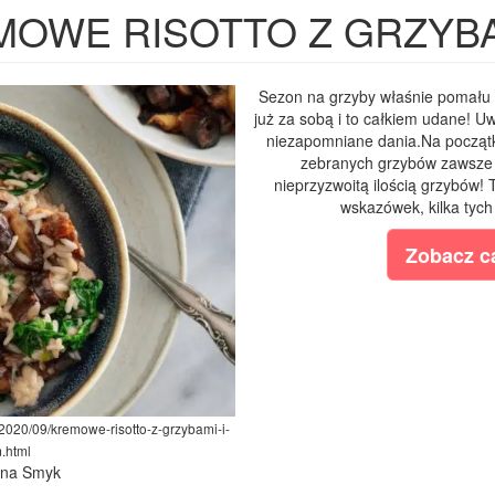
OWE RISOTTO Z GRZYBA
Sezon na grzyby właśnie pomału 
już za sobą i to całkiem udane! Uw
niezapomniane dania.Na począt
zebranych grzybów zawsze r
nieprzyzwoitą ilością grzybów! T
wskazówek, kilka tych
Zobacz ca
2020/09/kremowe-risotto-z-grzybami-i-
.html
lina Smyk