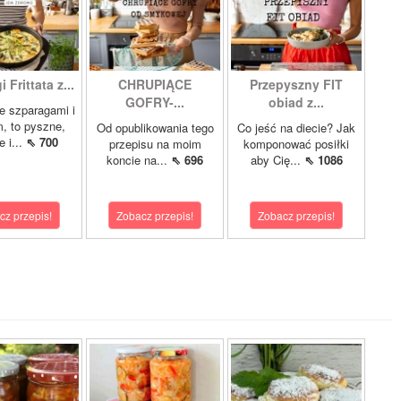
 Frittata z...
CHRUPIĄCE
Przepyszny FIT
GOFRY-...
obiad z...
ze szparagami i
, to pyszne,
Od opublikowania tego
Co jeść na diecie? Jak
 i...
⇖ 700
przepisu na moim
komponować posiłki
koncie na...
⇖ 696
aby Cię...
⇖ 1086
cz przepis!
Zobacz przepis!
Zobacz przepis!