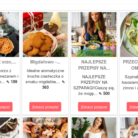
orzo,...
Migdałowo -...
NAJLEPSZE
PRZEC
PRZEPISY NA...
OM
orzo z
Idealne aromatyczne
rmezanem i
kruche ciasteczka o
NAJLEPSZE
Szpina
o...
⇖ 199
smaku migdałów,...
⇖
PRZEPISY NA
łososie
363
SZPARAGI!Cieszę się,
zimno i
że mogę...
⇖ 500
zepis!
Zobacz przepis!
Zobacz przepis!
Zoba