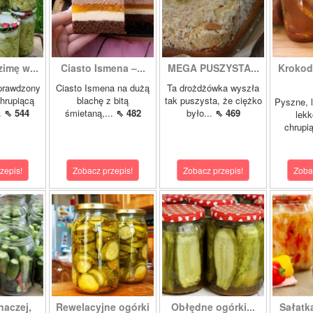
zimę w...
Ciasto Ismena –...
MEGA PUSZYSTA...
Krokody
prawdzony
Ciasto Ismena na dużą
Ta drożdżówka wyszła
chrupiącą
blachę z bitą
tak puszysta, że ciężko
Pyszne, l
..
⇖ 544
śmietaną,...
⇖ 482
było...
⇖ 469
lekk
chrupią
zepis!
Zobacz przepis!
Zobacz przepis!
Zoba
naczej,
Rewelacyjne ogórki
Obłędne ogórki...
Sałatk