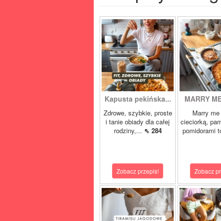
Kapusta pekińska...
MARRY ME 
Zdrowe, szybkie, proste
Marry me 
i tanie obiady dla całej
cieciorką, pa
rodziny,...
⇖ 284
pomidorami t
Zobacz przepis!
Zobacz pr