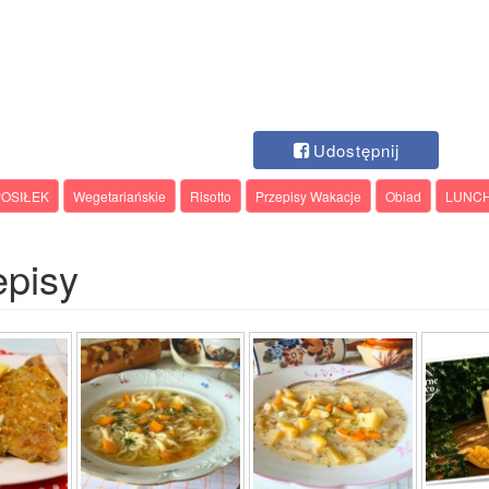
Udostępnij
OSIŁEK
Wegetariańskie
Risotto
Przepisy Wakacje
Obiad
LUNCH
episy