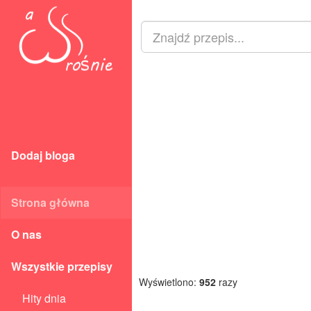
Dodaj bloga
Strona główna
O nas
Wszystkie przepisy
Wyświetlono:
952
razy
Hity dnia