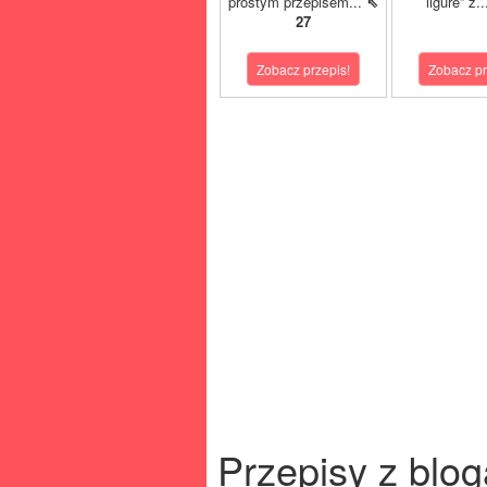
prostym przepisem...
⇖
ligure” z.
27
Zobacz przepis!
Zobacz pr
Przepisy z blog