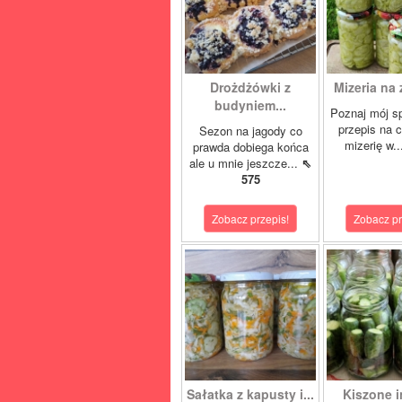
Drożdżówki z
Mizeria na 
budyniem...
Poznaj mój s
przepis na 
Sezon na jagody co
mizerię w.
prawda dobiega końca
ale u mnie jeszcze...
⇖
575
Zobacz przepis!
Zobacz pr
Sałatka z kapusty i...
Kiszone i