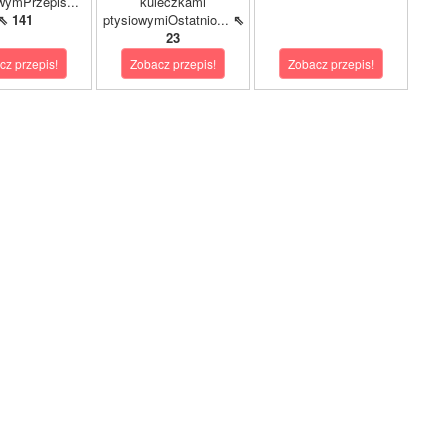
wymPrzepis...
kuleczkami
⇖ 141
ptysiowymiOstatnio...
⇖
23
cz przepis!
Zobacz przepis!
Zobacz przepis!