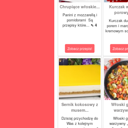
Chrupiące włoskie...
Kurczak 
porowy
Panini z mozzarellą i
pomidorami Są
Kurczak du
przepisy które...
⇖ 4
porem i mar
kremowym so
Zobacz przepis!
Zobacz pr
Sernik kokosowy z
Włoski 
musem...
warzywn
Dzisiaj przychodzę do
Włoski g
Was z kolejnym
warzywny „