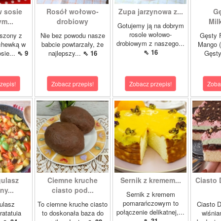
w sosie
Rosół wołowo-
Zupa jarzynowa z...
Gę
m...
drobiowy
Mil
Gotujemy ją na dobrym
rosole wołowo-
szony z
Nie bez powodu nasze
Gęsty F
drobiowym z naszego...
chewką w
babcie powtarzały, że
Mango (
⇖ 16
sie...
⇖ 9
najlepszy...
⇖ 16
Gęsty
zepis!
Zobacz przepis!
Zobacz przepis!
Zoba
gulasz
Ciemne kruche
Sernik z kremem...
Ciasto 
y...
ciasto pod...
Sernik z kremem
pomarańczowym to
ulasz
To ciemne kruche ciasto
Ciasto D
połączenie delikatnej,...
ratatuia
to doskonała baza do
wiśnia
⇖ 31