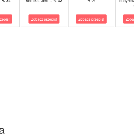
..
⇖ 34
sernika. Jest...
⇖ 32
budynio
zepis!
Zobacz przepis!
Zobacz przepis!
Zoba
a