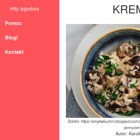
KREM
Hity tygodnia
Pomoc
Blogi
Kontakt
Źródło: https://smykwkuchni.blogspot.com/
jarmuzem
Autor: Karo