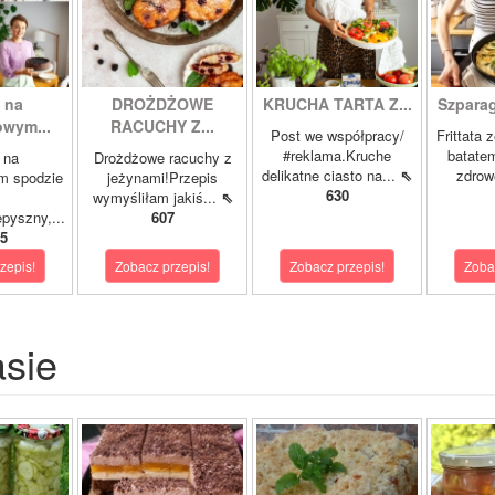
 na
DROŻDŻOWE
KRUCHA TARTA Z...
Szparagi
owym...
RACUCHY Z...
Post we współpracy/
Frittata 
#reklama.Kruche
batatem
 na
Drożdżowe racuchy z
delikatne ciasto na...
⇖
zdrowe
m spodzie
jeżynami!Przepis
630
wymyśliłam jakiś...
⇖
pyszny,...
607
5
zepis!
Zobacz przepis!
Zobacz przepis!
Zoba
asie