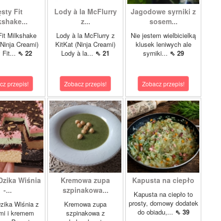
sty Fit
Lody à la McFlurry
Jagodowe syrniki z
kshake...
z...
sosem...
it Milkshake
Lody à la McFlurry z
Nie jestem wielbicielką
Ninja Creami)
KitKat (Ninja Creami)
klusek leniwych ale
 Fit...
⇖ 22
Lody à la...
⇖ 21
syrniki...
⇖ 29
cz przepis!
Zobacz przepis!
Zobacz przepis!
Dzika Wiśnia
Kremowa zupa
Kapusta na ciepło
-...
szpinakowa...
Kapusta na ciepło to
prosty, domowy dodatek
zika Wiśnia z
Kremowa zupa
do obiadu,...
⇖ 39
mi i kremem
szpinakowa z