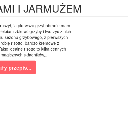
MI I JARMUŻEM
ruszył, ja pierwsze grzybobranie mam
ielbiam zbierać grzyby i tworzyć z nich
ku sezonu grzybowego, z pierwszych
obię risotto, bardzo kremowe z
akie idealne risotto to kilka cennych
 magicznych składników,...
ły przepis...