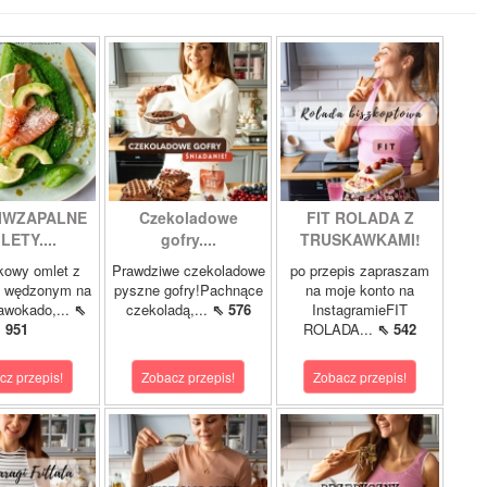
IWZAPALNE
Czekoladowe
FIT ROLADA Z
LETY....
gofry....
TRUSKAWKAMI!
kowy omlet z
Prawdziwe czekoladowe
po przepis zapraszam
m wędzonym na
pyszne gofry!Pachnące
na moje konto na
 awokado,...
⇖
czekoladą,...
⇖ 576
InstagramieFIT
951
ROLADA...
⇖ 542
cz przepis!
Zobacz przepis!
Zobacz przepis!