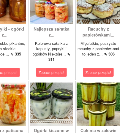
lki - ogórki
Najlepsza sałatka
Racuchy z
z...
z...
papierówkami...
ekko pikantne,
Kolorowa sałatka z
Mięciutkie, puszyste
o słodkie,
kapusty, papryki i
racuchy z papierówkami
ce,...
⇖ 335
ogórków Niektóre...
⇖
to jeden z...
⇖ 306
311
cz przepis!
Zobacz przepis!
Zobacz przepis!
a z patisona
Ogórki kiszone w
Cukinia w zalewie