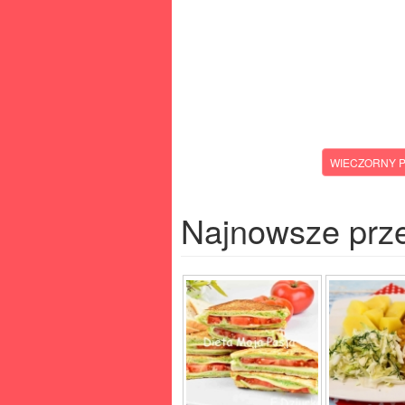
WIECZORNY P
Najnowsze prz