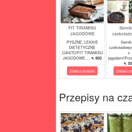
FIT TIRAMISU
Sernik
JAGODOWE
czekolad
PYSZNE, LEKKIE
Sernik
DIETETYCZNE
czekoladowy
CIASTO!FIT TIRAMISU
z
JAGODOWE,...
⇖ 602
jagodami!Prze
⇖ 55
Zobacz przepis!
Zobacz pr
Przepisy na cz