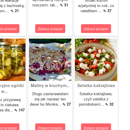
ie wakacje
Smaki kuchni
rzeczami, tak...
⇖ 31
ię z beztroską,
azjatyckiej to coś, co
em,...
⇖ 21
uwielbiam....
⇖ 37
cz przepis!
Zobacz przepis!
Zobacz przepis!
cyjne ogórki
Maliny w kruchym...
Sałatka koktajlowa
w...
Długo zastanawiałam
Sałatka koktajlowa,
się jak nazwać ten
czyli sałatka z
 z przyprawą
deser bo Monika...
⇖ 27
pomidorkami...
⇖ 32
 to ciekawa
wa dla...
⇖ 147
cz przepis!
Zobacz przepis!
Zobacz przepis!