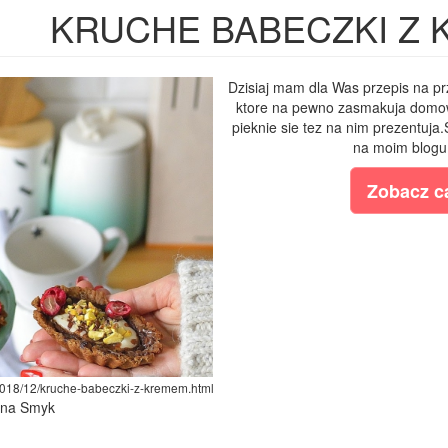
KRUCHE BABECZKI Z
Dzisiaj mam dla Was przepis na p
ktore na pewno zasmakuja domowni
pieknie sie tez na nim prezentuja
na moim blogu
Zobacz ca
2018/12/kruche-babeczki-z-kremem.html
lina Smyk