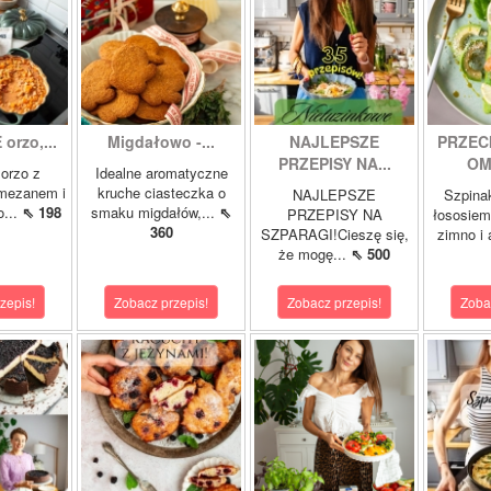
orzo,...
Migdałowo -...
NAJLEPSZE
PRZEC
PRZEPISY NA...
OM
orzo z
Idealne aromatyczne
rmezanem i
kruche ciasteczka o
NAJLEPSZE
Szpina
o...
⇖ 198
smaku migdałów,...
⇖
PRZEPISY NA
łososie
360
SZPARAGI!Cieszę się,
zimno i
że mogę...
⇖ 500
zepis!
Zobacz przepis!
Zobacz przepis!
Zoba