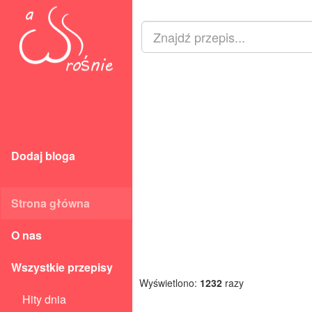
Dodaj bloga
Strona główna
O nas
Wszystkie przepisy
Wyświetlono:
1232
razy
Hity dnia