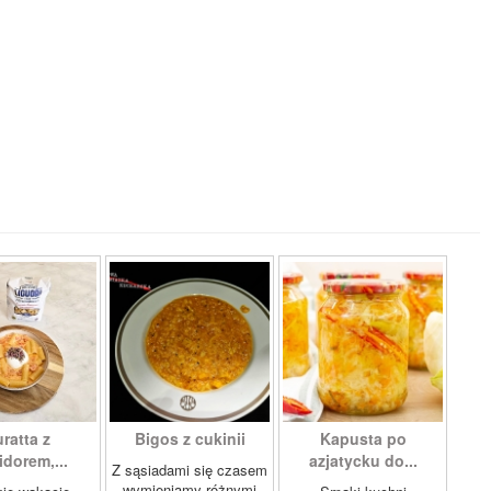
ratta z
Bigos z cukinii
Kapusta po
dorem,...
azjatycku do...
Z sąsiadami się czasem
wymieniamy różnymi