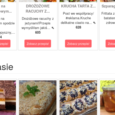
 na
DROŻDŻOWE
KRUCHA TARTA Z...
Szparagi
owym...
RACUCHY Z...
Post we współpracy/
Frittata 
#reklama.Kruche
batatem
 na
Drożdżowe racuchy z
delikatne ciasto na...
⇖
zdrowe
m spodzie
jeżynami!Przepis
628
wymyśliłam jakiś...
⇖
pyszny,...
605
4
zepis!
Zobacz przepis!
Zobacz przepis!
Zoba
asie