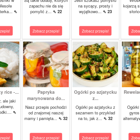
eśniki w
Są takie obiady, których
Jeśli szukasz pomysłu
Włosk
Wesołe
zapachu nie da się
na sycący, prosty i
kojarzą s
terka...
⇖
pomylić z...
⇖ 22
wyjątkowo...
⇖ 23
słońc
zepis!
Zobacz przepis!
Zobacz przepis!
Zoba
 rice -...
Papryka
Ogórki po azjatycku
Rewela
marynowana do...
z...
, ale jaki
cudowny,
Nasz przepis pochodzi
Ogórki po azjatycku z
Ogórki
dki....
⇖
od znajomej naszej
sezamem to przykład
gyros
mamy i pamięta...
⇖ 32
na to, jak z...
⇖ 32
alternaty
zepis!
Zobacz przepis!
Zobacz przepis!
Zoba