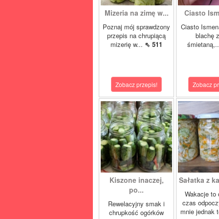
Mizeria na zimę w...
Ciasto Ism
Poznaj mój sprawdzony
Ciasto Ismen
przepis na chrupiącą
blachę z
mizerię w...
⇖ 511
śmietaną,.
Zobacz przepis!
Zobacz pr
Kiszone inaczej,
Sałatka z ka
po...
Wakacje to 
czas odpocz
Rewelacyjny smak i
mnie jednak t
chrupkość ogórków