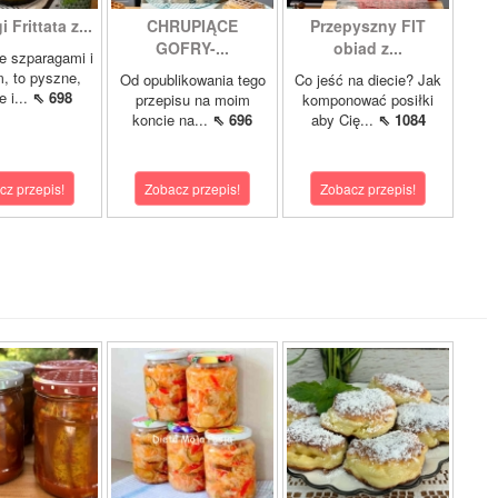
 Frittata z...
CHRUPIĄCE
Przepyszny FIT
GOFRY-...
obiad z...
ze szparagami i
, to pyszne,
Od opublikowania tego
Co jeść na diecie? Jak
 i...
⇖ 698
przepisu na moim
komponować posiłki
koncie na...
⇖ 696
aby Cię...
⇖ 1084
cz przepis!
Zobacz przepis!
Zobacz przepis!