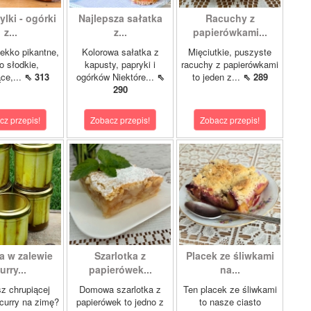
lki - ogórki
Najlepsza sałatka
Racuchy z
z...
z...
papierówkami...
ekko pikantne,
Kolorowa sałatka z
Mięciutkie, puszyste
o słodkie,
kapusty, papryki i
racuchy z papierówkami
ce,...
⇖ 313
ogórków Niektóre...
⇖
to jeden z...
⇖ 289
290
cz przepis!
Zobacz przepis!
Zobacz przepis!
a w zalewie
Szarlotka z
Placek ze śliwkami
urry...
papierówek...
na...
z chrupiącej
Domowa szarlotka z
Ten placek ze śliwkami
 curry na zimę?
papierówek to jedno z
to nasze ciasto