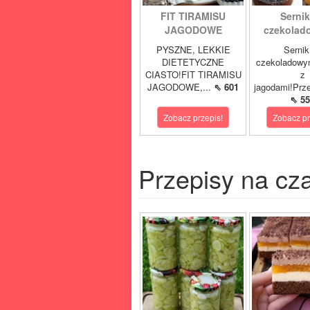
FIT TIRAMISU
Sernik
JAGODOWE
czekolad
PYSZNE, LEKKIE
Sernik
DIETETYCZNE
czekoladowy
CIASTO!FIT TIRAMISU
z
JAGODOWE,...
⇖ 601
jagodami!Prze
⇖ 55
Zobacz przepis!
Zobacz pr
Przepisy na cz