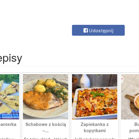
Udostępnij
episy
panterka
Schabowe z kością
Zapiekanka z
Bu
–...
kopytkami
pomi