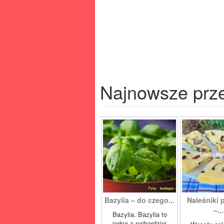
Najnowsze prz
Bazylia – do czego...
Naleśniki 
–...
Bazylia. Bazylia to
jedna z najbardziej