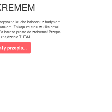
 KREMEM
rzepyszne kruche babeczki z budyniem,
kom. Znikaja ze stolu w kilka chwil,
.Sa bardzo proste do zrobienia! Przepis
 znajdziecie TUTAJ
ły przepis...