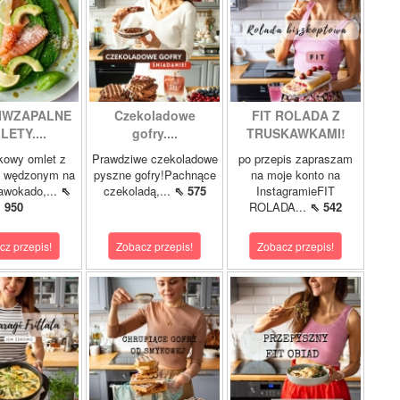
IWZAPALNE
Czekoladowe
FIT ROLADA Z
LETY....
gofry....
TRUSKAWKAMI!
kowy omlet z
Prawdziwe czekoladowe
po przepis zapraszam
m wędzonym na
pyszne gofry!Pachnące
na moje konto na
 awokado,...
⇖
czekoladą,...
⇖ 575
InstagramieFIT
950
ROLADA...
⇖ 542
cz przepis!
Zobacz przepis!
Zobacz przepis!