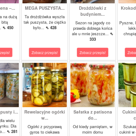
ena –...
MEGA PUSZYSTA...
Drożdżówki z
Krokody
budyniem...
a na dużą
Ta drożdżówka wyszła
 bitą
tak puszysta, że ciężko
Sezon na jagody co
Pyszne, l
..
⇖ 450
było...
⇖ 428
prawda dobiega końca
lekk
ale u mnie jeszcze...
⇖
chrupią
333
zepis!
Zobacz przepis!
Zobacz przepis!
Zoba
pusty i...
Rewelacyjne ogórki
Sałatka z patisona
Cukini
w...
do...
c
dla wielu
ynku. Dla
Ogórki z przyprawą
Od kiedy pamiętam, w
Szukas
o...
⇖ 281
gyros to ciekawa
moim domu
cukinii w