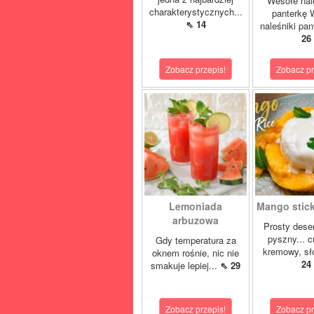
Wesołe nal
charakterystycznych...
panterkę 
⇖ 14
naleśniki pan
26
Zobacz przepis!
Zobacz pr
Lemoniada
Mango sticky
arbuzowa
Prosty deser
pyszny... 
Gdy temperatura za
kremowy, sło
oknem rośnie, nic nie
24
smakuje lepiej...
⇖ 29
Zobacz przepis!
Zobacz pr