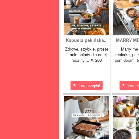
Kapusta pekińska...
MARRY ME 
Zdrowe, szybkie, proste
Marry me 
i tanie obiady dla całej
cieciorką, pa
rodziny,...
⇖ 283
pomidorami t
Zobacz przepis!
Zobacz pr