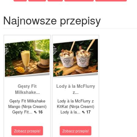
Najnowsze przepisy
Gęsty Fit
Lody à la McFlurry
Milkshake...
z...
Gęsty Fit Milkshake
Lody à la McFlurry z
Mango (Ninja Creami)
KitKat (Ninja Creami)
Gęsty Fit...
⇖ 16
Lody à la...
⇖ 17
Zobacz przepis!
Zobacz przepis!