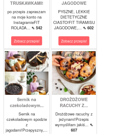
TRUSKAWKAMI!
JAGODOWE
po przepis zapraszam
PYSZNE, LEKKIE
na moje konto na
DIETETYCZNE
InstagramieFIT
CIASTO!FIT TIRAMISU
ROLADA...
⇖ 542
JAGODOWE,...
⇖ 602
Zobacz przepis!
Zobacz przepis!
Sernik na
DROŻDŻOWE
czekoladowym...
RACUCHY Z...
Sernik na
Drożdżowe racuchy z
czekoladowym spodzie
jeżynami!Przepis
z
wymyśliłam jakiś...
⇖
jagodami!Przepyszny,...
607