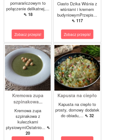
pomarańczowym to
Ciasto Dzika Wiśnia z
połączenie delikatnej,...
wiśniami i kremem
⇖ 18
budyniowymPrzepis...
⇖ 117
Zobacz przepis!
Zobacz przepis!
Kremowa zupa
Kapusta na ciepło
szpinakowa...
Kapusta na ciepło to
prosty, domowy dodatek
Kremowa zupa
do obiadu,...
⇖ 32
szpinakowa z
kuleczkami
ptysiowymiOstatnio...
⇖
20