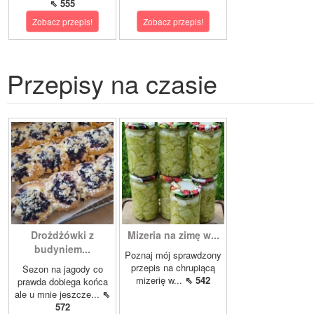
⇖ 555
Zobacz przepis!
Zobacz przepis!
Przepisy na czasie
Drożdżówki z
Mizeria na zimę w...
budyniem...
Poznaj mój sprawdzony
przepis na chrupiącą
Sezon na jagody co
mizerię w...
⇖ 542
prawda dobiega końca
ale u mnie jeszcze...
⇖
572