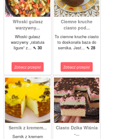
Włoski gulasz
Ciemne kruche
warzywny...
ciasto pod...
Włoski gulasz
To ciemne kruche ciasto
warzywny „ratatuia
to doskonała baza do
ligure” z...
⇖ 30
sernika. Jest...
⇖ 28
Zobacz przepis!
Zobacz przepis!
Sernik z kremem...
Ciasto Dzika Wiśnia
-...
Sernik z kremem