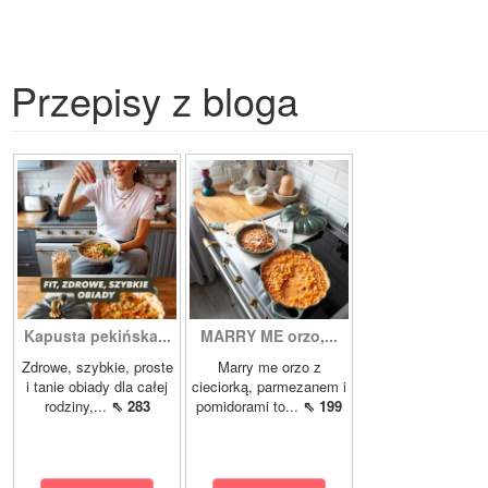
Przepisy z bloga
Kapusta pekińska...
MARRY ME orzo,...
Zdrowe, szybkie, proste
Marry me orzo z
i tanie obiady dla całej
cieciorką, parmezanem i
rodziny,...
⇖ 283
pomidorami to...
⇖ 199