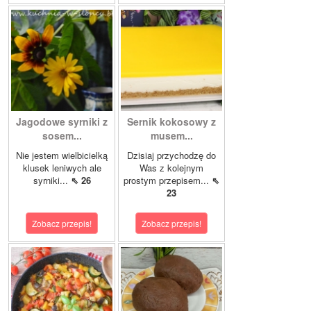
Jagodowe syrniki z
Sernik kokosowy z
sosem...
musem...
Nie jestem wielbicielką
Dzisiaj przychodzę do
klusek leniwych ale
Was z kolejnym
syrniki...
⇖ 26
prostym przepisem...
⇖
23
Zobacz przepis!
Zobacz przepis!