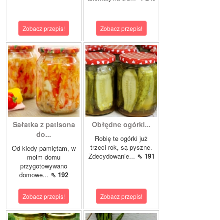
Zobacz przepis!
Zobacz przepis!
Sałatka z patisona
Obłędne ogórki...
do...
Robię te ogórki już
trzeci rok, są pyszne.
Od kiedy pamiętam, w
Zdecydowanie...
⇖ 191
moim domu
przygotowywano
domowe...
⇖ 192
Zobacz przepis!
Zobacz przepis!