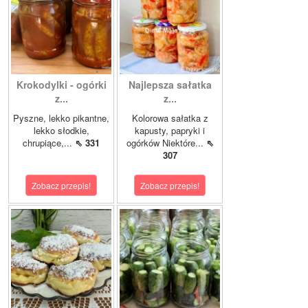
Krokodylki - ogórki
Najlepsza sałatka
z...
z...
Pyszne, lekko pikantne,
Kolorowa sałatka z
lekko słodkie,
kapusty, papryki i
chrupiące,...
⇖ 331
ogórków Niektóre...
⇖
307
Zobacz przepis!
Zobacz przepis!