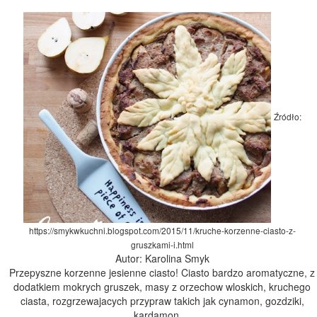
Źródło:
https://smykwkuchni.blogspot.com/2015/11/kruche-korzenne-ciasto-z-
gruszkami-i.html
Autor: Karolina Smyk
Przepyszne korzenne jesienne ciasto! Ciasto bardzo aromatyczne, z
dodatkiem mokrych gruszek, masy z orzechow wloskich, kruchego
ciasta, rozgrzewajacych przypraw takich jak cynamon, gozdziki,
kardamon ...