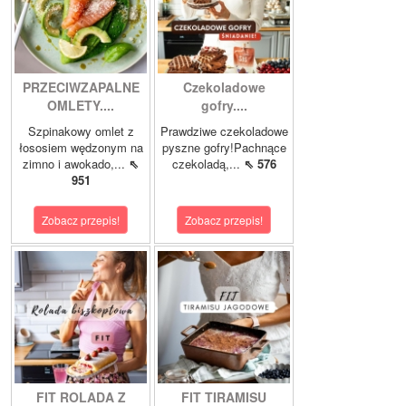
PRZECIWZAPALNE
Czekoladowe
OMLETY....
gofry....
Szpinakowy omlet z
Prawdziwe czekoladowe
łososiem wędzonym na
pyszne gofry!Pachnące
zimno i awokado,...
⇖
czekoladą,...
⇖ 576
951
Zobacz przepis!
Zobacz przepis!
FIT ROLADA Z
FIT TIRAMISU