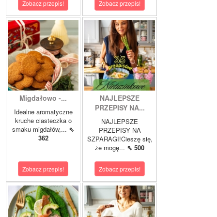
Zobacz przepis!
Zobacz przepis!
Migdałowo -...
NAJLEPSZE
PRZEPISY NA...
Idealne aromatyczne
kruche ciasteczka o
NAJLEPSZE
smaku migdałów,...
⇖
PRZEPISY NA
362
SZPARAGI!Cieszę się,
że mogę...
⇖ 500
Zobacz przepis!
Zobacz przepis!