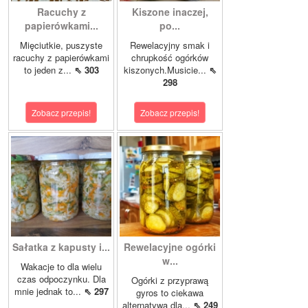
Racuchy z
Kiszone inaczej,
papierówkami...
po...
Mięciutkie, puszyste
Rewelacyjny smak i
racuchy z papierówkami
chrupkość ogórków
to jeden z...
⇖ 303
kiszonych.Musicie...
⇖
298
Zobacz przepis!
Zobacz przepis!
Sałatka z kapusty i...
Rewelacyjne ogórki
w...
Wakacje to dla wielu
czas odpoczynku. Dla
Ogórki z przyprawą
mnie jednak to...
⇖ 297
gyros to ciekawa
alternatywa dla...
⇖ 249