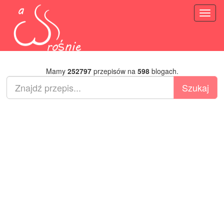
Toggl
naviga
Mamy
252797
przepisów na
598
blogach.