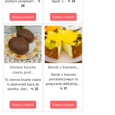
prostym przepisem...
⇖
ligure” z...
⇖ 34
26
Zobacz przepis!
Zobacz przepis!
Ciemne kruche
Sernik z kremem...
ciasto pod...
Sernik z kremem
pomarańczowym to
To ciemne kruche ciasto
połączenie delikatnej,...
to doskonała baza do
⇖ 31
sernika. Jest...
⇖ 32
Zobacz przepis!
Zobacz przepis!