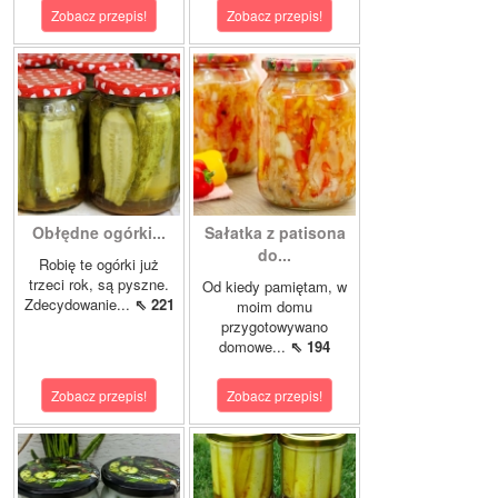
Zobacz przepis!
Zobacz przepis!
Obłędne ogórki...
Sałatka z patisona
do...
Robię te ogórki już
trzeci rok, są pyszne.
Od kiedy pamiętam, w
Zdecydowanie...
⇖ 221
moim domu
przygotowywano
domowe...
⇖ 194
Zobacz przepis!
Zobacz przepis!