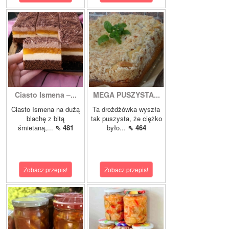
Ciasto Ismena –...
MEGA PUSZYSTA...
Ciasto Ismena na dużą
Ta drożdżówka wyszła
blachę z bitą
tak puszysta, że ciężko
śmietaną,...
⇖ 481
było...
⇖ 464
Zobacz przepis!
Zobacz przepis!