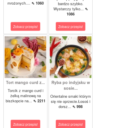
mrożonych....
⇖ 1060
bardzo szybko.
Wystarczy tylko...
⇖
1086
Zobacz przepis!
Zobacz przepis!
Tort mango curd z...
Ryba po indyjsku w
sosie...
Torcik z mango curd i
żelką malinową na
Orientalne smaki którym
biszkopcie na...
⇖ 2211
się nie oprzecie.Łosoś i
dorsz...
⇖ 998
Zobacz przepis!
Zobacz przepis!