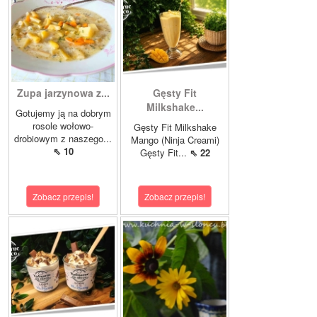
Zupa jarzynowa z...
Gęsty Fit
Milkshake...
Gotujemy ją na dobrym
rosole wołowo-
Gęsty Fit Milkshake
drobiowym z naszego...
Mango (Ninja Creami)
⇖ 10
Gęsty Fit...
⇖ 22
Zobacz przepis!
Zobacz przepis!