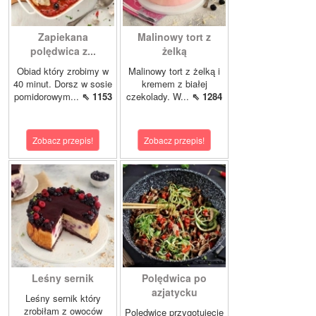
Zapiekana
Malinowy tort z
polędwica z...
żelką
Obiad który zrobimy w
Malinowy tort z żelką i
40 minut. Dorsz w sosie
kremem z białej
pomidorowym...
⇖ 1153
czekolady. W...
⇖ 1284
Zobacz przepis!
Zobacz przepis!
Leśny sernik
Polędwica po
azjatycku
Leśny sernik który
zrobiłam z owoców
Polędwicę przygotujecie