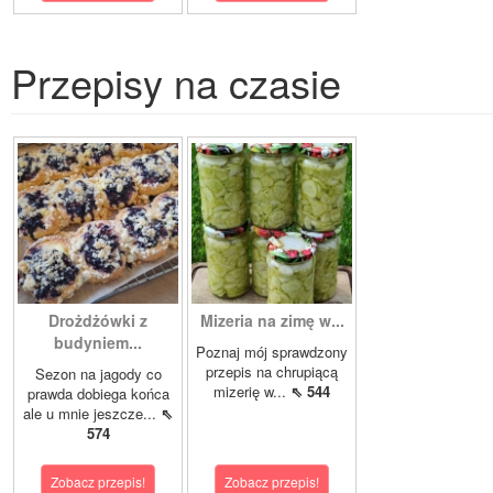
Przepisy na czasie
Drożdżówki z
Mizeria na zimę w...
budyniem...
Poznaj mój sprawdzony
przepis na chrupiącą
Sezon na jagody co
mizerię w...
⇖ 544
prawda dobiega końca
ale u mnie jeszcze...
⇖
574
Zobacz przepis!
Zobacz przepis!