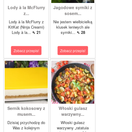
Lody à la McFlurry
Jagodowe syrniki z
z...
sosem...
Lody à la McFlurry z
Nie jestem wielbicielką
KitKat (Ninja Creami)
klusek leniwych ale
Lody à la...
⇖ 21
syrniki...
⇖ 28
Zobacz przepis!
Zobacz przepis!
Sernik kokosowy z
Włoski gulasz
musem...
warzywny...
Dzisiaj przychodzę do
Włoski gulasz
Was z kolejnym
warzywny „ratatuia