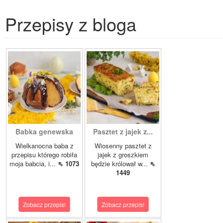
Przepisy z bloga
Babka genewska
Pasztet z jajek z...
Wielkanocna baba z
Wiosenny pasztet z
przepisu którego robiła
jajek z groszkiem
moja babcia, i...
⇖ 1073
będzie królował w...
⇖
1449
Zobacz przepis!
Zobacz przepis!