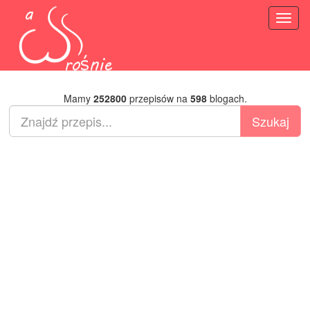
Toggl
naviga
Mamy
252800
przepisów na
598
blogach.