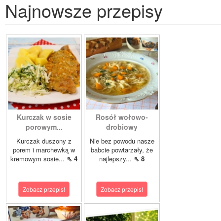
Najnowsze przepisy
Kurczak w sosie
Rosół wołowo-
porowym...
drobiowy
Kurczak duszony z
Nie bez powodu nasze
porem i marchewką w
babcie powtarzały, że
kremowym sosie...
⇖ 4
najlepszy...
⇖ 8
Zobacz przepis!
Zobacz przepis!