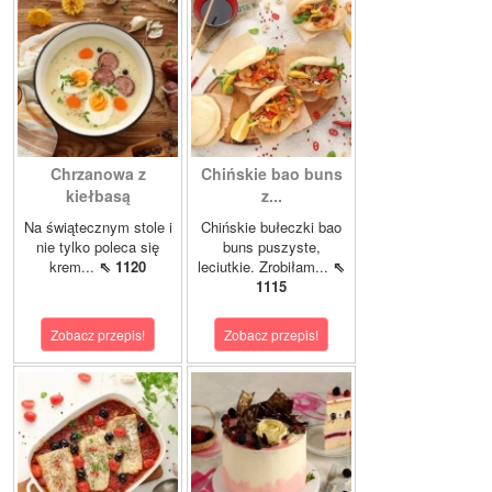
Chrzanowa z
Chińskie bao buns
kiełbasą
z...
Na świątecznym stole i
Chińskie bułeczki bao
nie tylko poleca się
buns puszyste,
krem...
⇖ 1120
leciutkie. Zrobiłam...
⇖
1115
Zobacz przepis!
Zobacz przepis!