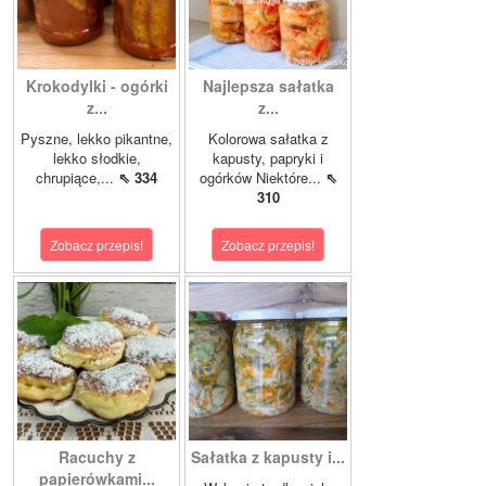
Krokodylki - ogórki
Najlepsza sałatka
z...
z...
Pyszne, lekko pikantne,
Kolorowa sałatka z
lekko słodkie,
kapusty, papryki i
chrupiące,...
⇖ 334
ogórków Niektóre...
⇖
310
Zobacz przepis!
Zobacz przepis!
Racuchy z
Sałatka z kapusty i...
papierówkami...