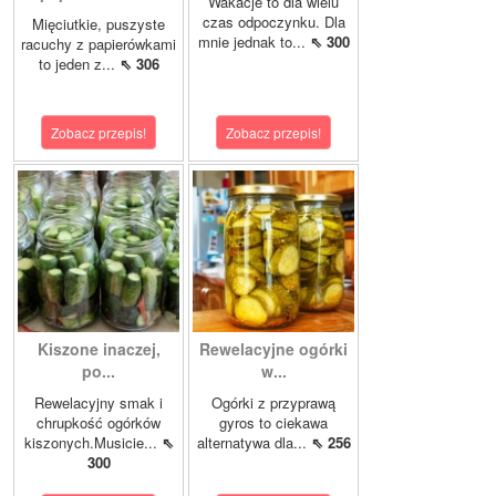
Wakacje to dla wielu
czas odpoczynku. Dla
Mięciutkie, puszyste
mnie jednak to...
⇖ 300
racuchy z papierówkami
to jeden z...
⇖ 306
Zobacz przepis!
Zobacz przepis!
Kiszone inaczej,
Rewelacyjne ogórki
po...
w...
Rewelacyjny smak i
Ogórki z przyprawą
chrupkość ogórków
gyros to ciekawa
kiszonych.Musicie...
⇖
alternatywa dla...
⇖ 256
300