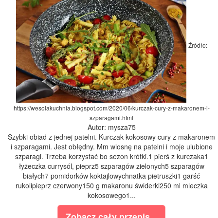
Źródło:
https://wesolakuchnia.blogspot.com/2020/06/kurczak-cury-z-makaronem-i-
szparagami.html
Autor: mysza75
Szybki obiad z jednej patelni. Kurczak kokosowy cury z makaronem
i szparagami. Jest obłędny. Mm wiosnę na patelni i moje ulubione
szparagi. Trzeba korzystać bo sezon krótki.1 pierś z kurczaka1
łyżeczka currysól, pieprz5 szparagów zielonych5 szparagów
białych7 pomidorków koktajlowychnatka pietruszki1 garść
rukolipieprz czerwony150 g makaronu świderki250 ml mleczka
kokosowego1...
Zobacz cały przepis...