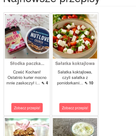
Słodka paczka...
Sałatka koktajlowa
Cześć Kochani!
Sałatka koktajlowa,
Ostatnio kurier mocno
czyli sałatka z
mnie zaskoczył i...
⇖ 4
pomidorkami...
⇖ 10
Zobacz przepis!
Zobacz przepis!