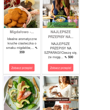
Migdałowo -...
NAJLEPSZE
PRZEPISY NA...
Idealne aromatyczne
kruche ciasteczka o
NAJLEPSZE
smaku migdałów,...
⇖
PRZEPISY NA
359
SZPARAGI!Cieszę się,
że mogę...
⇖ 500
Zobacz przepis!
Zobacz przepis!