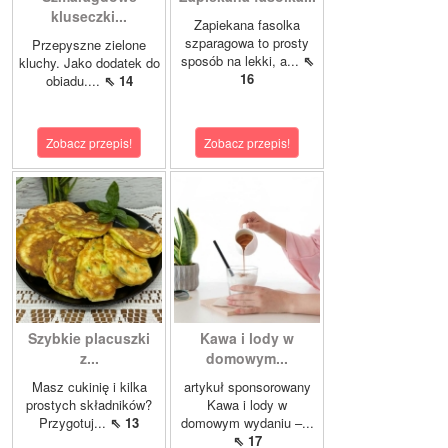
kluseczki...
Zapiekana fasolka
szparagowa to prosty
Przepyszne zielone
sposób na lekki, a...
⇖
kluchy. Jako dodatek do
16
obiadu....
⇖ 14
Zobacz przepis!
Zobacz przepis!
Szybkie placuszki
Kawa i lody w
z...
domowym...
Masz cukinię i kilka
artykuł sponsorowany
prostych składników?
Kawa i lody w
Przygotuj...
⇖ 13
domowym wydaniu –...
⇖ 17