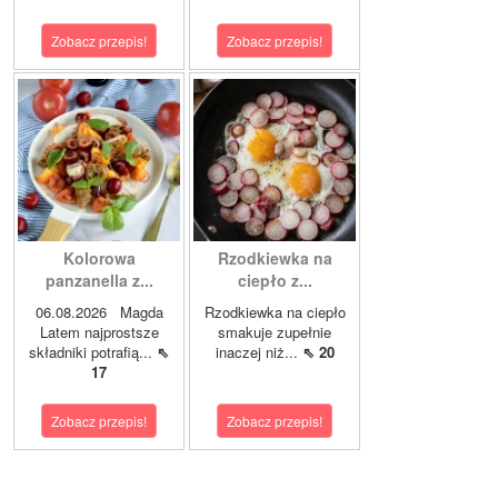
Zobacz przepis!
Zobacz przepis!
Kolorowa
Rzodkiewka na
panzanella z...
ciepło z...
06.08.2026 Magda
Rzodkiewka na ciepło
Latem najprostsze
smakuje zupełnie
składniki potrafią...
⇖
inaczej niż...
⇖ 20
17
Zobacz przepis!
Zobacz przepis!