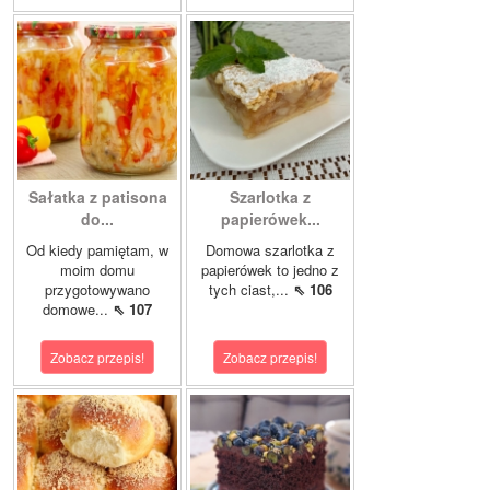
Sałatka z patisona
Szarlotka z
do...
papierówek...
Od kiedy pamiętam, w
Domowa szarlotka z
moim domu
papierówek to jedno z
przygotowywano
tych ciast,...
⇖ 106
domowe...
⇖ 107
Zobacz przepis!
Zobacz przepis!