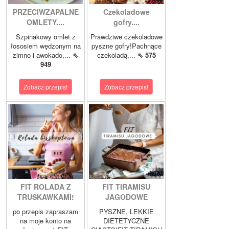
PRZECIWZAPALNE
Czekoladowe
OMLETY....
gofry....
Szpinakowy omlet z
Prawdziwe czekoladowe
łososiem wędzonym na
pyszne gofry!Pachnące
zimno i awokado,...
⇖
czekoladą,...
⇖ 575
949
Zobacz przepis!
Zobacz przepis!
FIT ROLADA Z
FIT TIRAMISU
TRUSKAWKAMI!
JAGODOWE
po przepis zapraszam
PYSZNE, LEKKIE
na moje konto na
DIETETYCZNE