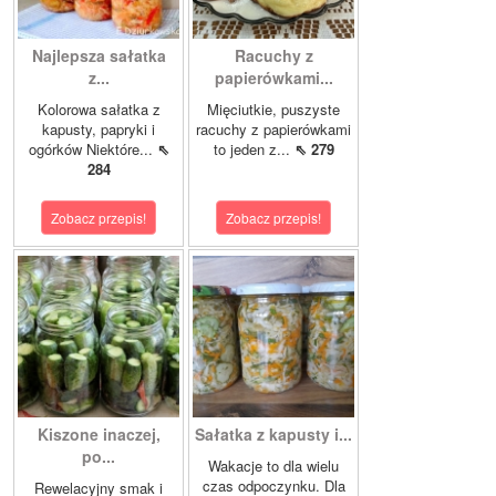
Najlepsza sałatka
Racuchy z
z...
papierówkami...
Kolorowa sałatka z
Mięciutkie, puszyste
kapusty, papryki i
racuchy z papierówkami
ogórków Niektóre...
⇖
to jeden z...
⇖ 279
284
Zobacz przepis!
Zobacz przepis!
Kiszone inaczej,
Sałatka z kapusty i...
po...
Wakacje to dla wielu
czas odpoczynku. Dla
Rewelacyjny smak i