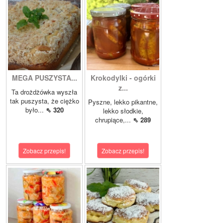
MEGA PUSZYSTA...
Krokodylki - ogórki
z...
Ta drożdżówka wyszła
tak puszysta, że ciężko
Pyszne, lekko pikantne,
było...
⇖ 320
lekko słodkie,
chrupiące,...
⇖ 289
Zobacz przepis!
Zobacz przepis!