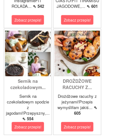
InstagramieFIT
CIASTO!FIT TIRAMISU
ROLADA...
⇖ 542
JAGODOWE,...
⇖ 601
Zobacz przepis!
Zobacz przepis!
Sernik na
DROŻDŻOWE
czekoladowym...
RACUCHY Z...
Sernik na
Drożdżowe racuchy z
czekoladowym spodzie
jeżynami!Przepis
z
wymyśliłam jakiś...
⇖
jagodami!Przepyszny,...
605
⇖ 554
Zobacz przepis!
Zobacz przepis!