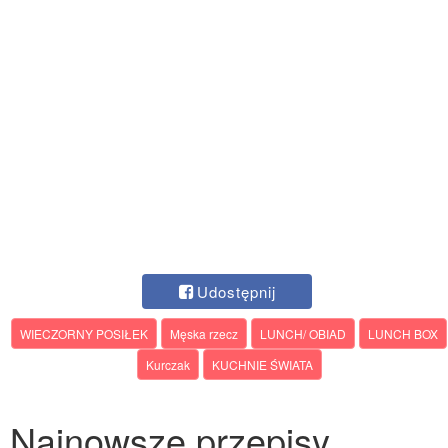
Udostępnij
WIECZORNY POSIŁEK
Męska rzecz
LUNCH/ OBIAD
LUNCH BOX
Kurczak
KUCHNIE ŚWIATA
Najnowsze przepisy