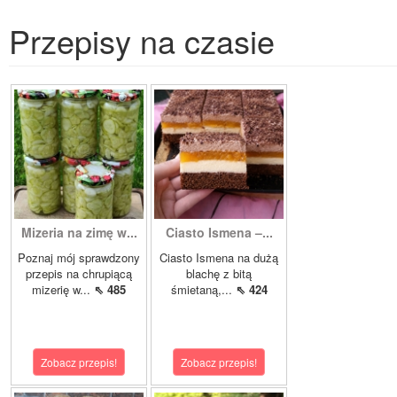
Przepisy na czasie
Mizeria na zimę w...
Ciasto Ismena –...
Poznaj mój sprawdzony
Ciasto Ismena na dużą
przepis na chrupiącą
blachę z bitą
mizerię w...
⇖ 485
śmietaną,...
⇖ 424
Zobacz przepis!
Zobacz przepis!