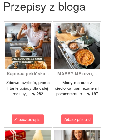
Przepisy z bloga
Kapusta pekińska...
MARRY ME orzo,...
Zdrowe, szybkie, proste
Marry me orzo z
i tanie obiady dla całej
cieciorką, parmezanem i
rodziny,...
⇖ 282
pomidorami to...
⇖ 197
Zobacz przepis!
Zobacz przepis!