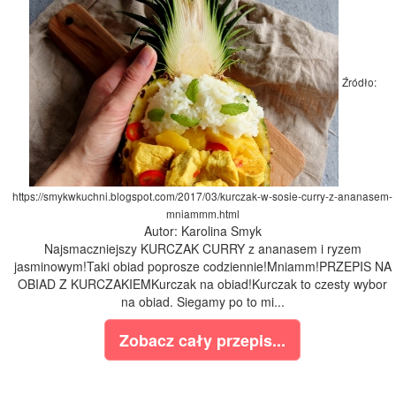
Źródło:
https://smykwkuchni.blogspot.com/2017/03/kurczak-w-sosie-curry-z-ananasem-
mniammm.html
Autor: Karolina Smyk
Najsmaczniejszy KURCZAK CURRY z ananasem i ryzem
jasminowym!Taki obiad poprosze codziennie!Mniamm!PRZEPIS NA
OBIAD Z KURCZAKIEMKurczak na obiad!Kurczak to czesty wybor
na obiad. Siegamy po to mi...
Zobacz cały przepis...