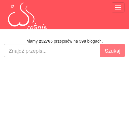
Toggl
naviga
Mamy
252765
przepisów na
598
blogach.