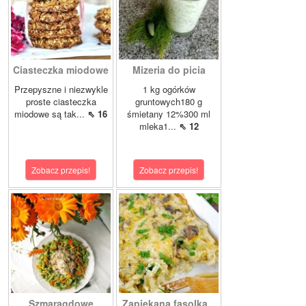
Ciasteczka miodowe
Mizeria do picia
Przepyszne i niezwykle
1 kg ogórków
proste ciasteczka
gruntowych180 g
miodowe są tak...
⇖ 16
śmietany 12%300 ml
mleka1...
⇖ 12
Zobacz przepis!
Zobacz przepis!
Szmaragdowe
Zapiekana fasolka...