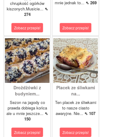
mnie jednak to...
⇖ 269
chrupkość ogórków
kiszonych.Musicie...
⇖
274
Zobacz przepis!
Zobacz przepis!
Drożdżówki z
Placek ze śliwkami
budyniem...
na...
Sezon na jagody co
Ten placek ze śliwkami
prawda dobiega końca
to nasze ciasto
ale u mnie jeszcze...
⇖
awaryjne. Nie...
⇖ 107
150
Zobacz przepis!
Zobacz przepis!