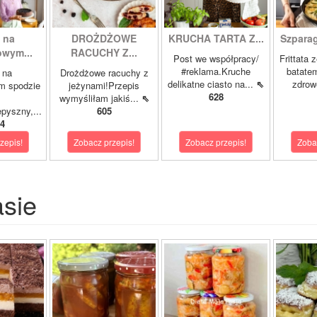
 na
DROŻDŻOWE
KRUCHA TARTA Z...
Szparagi
owym...
RACUCHY Z...
Post we współpracy/
Frittata 
#reklama.Kruche
batatem
 na
Drożdżowe racuchy z
delikatne ciasto na...
⇖
zdrowe
m spodzie
jeżynami!Przepis
628
wymyśliłam jakiś...
⇖
pyszny,...
605
4
zepis!
Zobacz przepis!
Zobacz przepis!
Zoba
asie