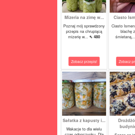
Mizeria na zimę w...
Ciasto Ism
Poznaj mój sprawdzony
Ciasto Ismen
przepis na chrupiącą
blachę z
mizerię w...
⇖ 480
śmietaną,.
Zobacz przepis!
Zobacz pr
Sałatka z kapusty i...
Drożdżó
budynie
Wakacje to dla wielu
czas odpoczynku. Dla
Sezon na j