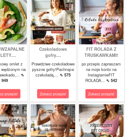
IWZAPALNE
Czekoladowe
FIT ROLADA Z
LETY....
gofry....
TRUSKAWKAMI!
kowy omlet z
Prawdziwe czekoladowe
po przepis zapraszam
m wędzonym na
pyszne gofry!Pachnące
na moje konto na
 awokado,...
⇖
czekoladą,...
⇖ 575
InstagramieFIT
949
ROLADA...
⇖ 542
cz przepis!
Zobacz przepis!
Zobacz przepis!