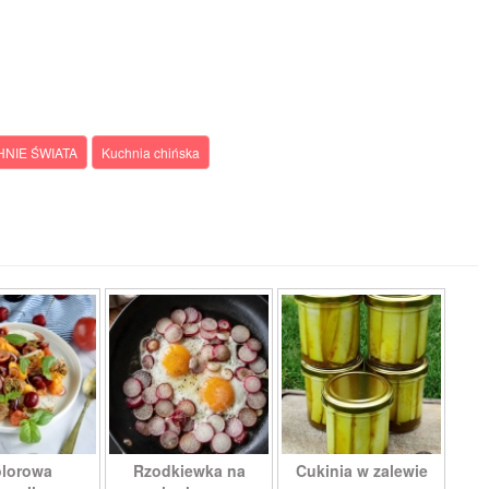
NIE ŚWIATA
Kuchnia chińska
lorowa
Rzodkiewka na
Cukinia w zalewie