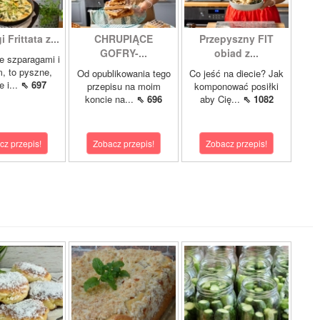
 Frittata z...
CHRUPIĄCE
Przepyszny FIT
GOFRY-...
obiad z...
ze szparagami i
, to pyszne,
Od opublikowania tego
Co jeść na diecie? Jak
 i...
⇖ 697
przepisu na moim
komponować posiłki
koncie na...
⇖ 696
aby Cię...
⇖ 1082
cz przepis!
Zobacz przepis!
Zobacz przepis!