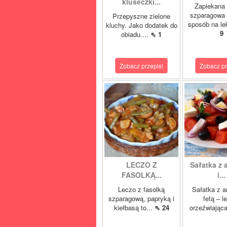
kluseczki...
Zapiekana 
szparagowa 
Przepyszne zielone
sposób na lek
kluchy. Jako dodatek do
9
obiadu....
⇖ 1
Zobacz przepis!
Zobacz pr
LECZO Z
Sałatka z
FASOLKĄ...
i...
Leczo z fasolką
Sałatka z a
szparagową, papryką i
fetą – l
kiełbasą to...
⇖ 24
orzeźwiająca