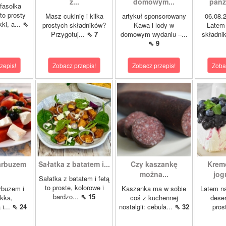
z...
domowym...
panza
fasolka
to prosty
Masz cukinię i kilka
artykuł sponsorowany
06.08
ki, a...
⇖
prostych składników?
Kawa i lody w
Latem 
Przygotuj...
⇖ 7
domowym wydaniu –...
składnik
⇖ 9
zepis!
Zobacz przepis!
Zobacz przepis!
Zoba
 arbuzem
Sałatka z batatem i...
Czy kaszankę
Krem
można...
jog
Sałatka z batatem i fetą
to proste, kolorowe i
rbuzem i
Kaszanka ma w sobie
Latem na
bardzo...
⇖ 15
ekka,
coś z kuchennej
deser
 i...
⇖ 24
nostalgii: cebula...
⇖ 32
pros