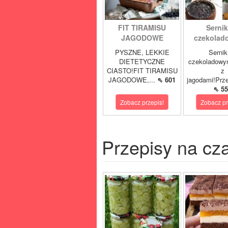
FIT TIRAMISU
Sernik
JAGODOWE
czekolad
PYSZNE, LEKKIE
Sernik
DIETETYCZNE
czekoladowy
CIASTO!FIT TIRAMISU
z
JAGODOWE,...
⇖ 601
jagodami!Prze
⇖ 55
Zobacz przepis!
Zobacz pr
Przepisy na cz