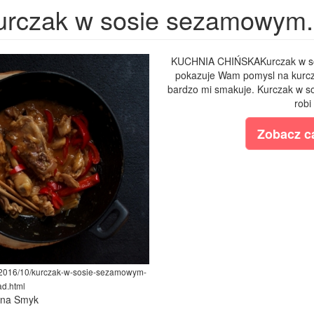
urczak w sosie sezamowym. 
KUCHNIA CHIŃSKAKurczak w so
pokazuje Wam pomysl na kurcza
bardzo mi smakuje. Kurczak w 
robi 
Zobacz ca
m/2016/10/kurczak-w-sosie-sezamowym-
ad.html
lina Smyk