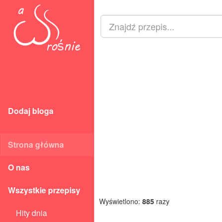
Dodaj bloga
Strona główna
O nas
Wszystkie przepisy
Wyświetlono:
885
razy
Hity dnia