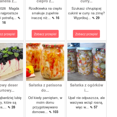
nella z...
ciepło z...
curry...
.2026 Magda
Rzodkiewka na ciepło
Szukasz chrupiącej
najprostsze
smakuje zupełnie
cukinii w curry na zimę?
i potrafią...
⇖
inaczej niż...
⇖ 16
Wypróbuj...
⇖ 29
16
cz przepis!
Zobacz przepis!
Zobacz przepis!
owy deser
Sałatka z patisona
Sałatka z ogórków
urtowy...
do...
i...
jbardziej lubię
Od kiedy pamiętam, w
Upał nie odpuszcza, ale
y, które są
moim domu
warzywa wciąż rosną,
te,...
⇖ 28
przygotowywano
więc w...
⇖ 57
domowe...
⇖ 103