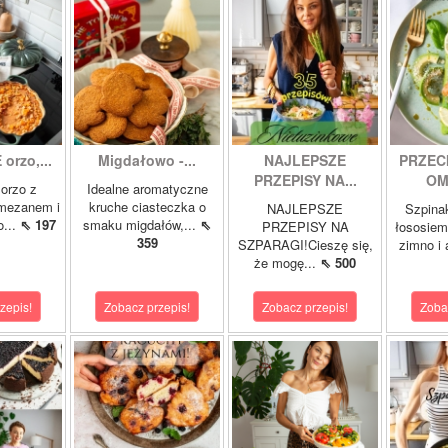
orzo,...
Migdałowo -...
NAJLEPSZE
PRZEC
PRZEPISY NA...
OM
orzo z
Idealne aromatyczne
rmezanem i
kruche ciasteczka o
NAJLEPSZE
Szpina
o...
⇖ 197
smaku migdałów,...
⇖
PRZEPISY NA
łososie
359
SZPARAGI!Cieszę się,
zimno i
że mogę...
⇖ 500
zepis!
Zobacz przepis!
Zobacz przepis!
Zoba