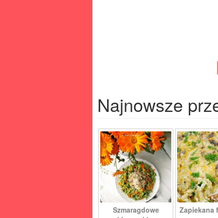
Najnowsze prz
Szmaragdowe
Zapiekana f