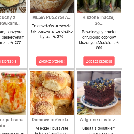
cuchy z
MEGA PUSZYSTA...
Kiszone inaczej,
rówkami...
po...
Ta drożdżówka wyszła
tak puszysta, że ciężko
kie, puszyste
Rewelacyjny smak i
było...
⇖ 276
z papierówkami
chrupkość ogórków
n z...
⇖ 277
kiszonych.Musicie...
⇖
269
cz przepis!
Zobacz przepis!
Zobacz przepis!
a z patisona
Domowe bułeczki...
Wilgotne ciasto z...
do...
Miękkie i puszyste
Ciasta z dodatkiem
bułeczki maślane z
warzyw są coraz
y pamiętam, w