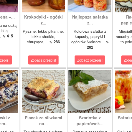
ena –...
Krokodylki - ogórki
Najlepsza sałatka
Ra
z...
z...
papie
a na dużą
 bitą
Pyszne, lekko pikantne,
Kolorowa sałatka z
Mięciut
..
⇖ 415
lekko słodkie,
kapusty, papryki i
racuchy 
chrupiące,...
⇖ 286
ogórków Niektóre...
⇖
to jede
282
zepis!
Zobacz przepis!
Zobacz przepis!
Zoba
wki z
Placek ze śliwkami
Szarlotka z
Sałatk
m...
na...
papierówek...
agody co
Ten placek ze śliwkami
Domowa szarlotka z
Od kied