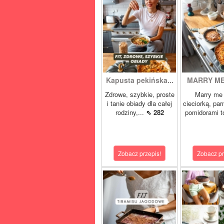
Kapusta pekińska...
MARRY ME 
Zdrowe, szybkie, proste
Marry me 
i tanie obiady dla całej
cieciorką, pa
rodziny,...
⇖ 282
pomidorami t
Zobacz przepis!
Zobacz pr