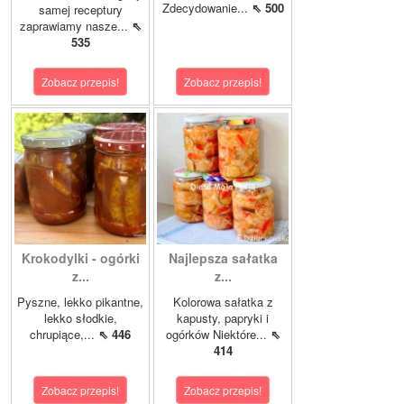
Zdecydowanie...
⇖ 500
samej receptury
zaprawiamy nasze...
⇖
535
Zobacz przepis!
Zobacz przepis!
Krokodylki - ogórki
Najlepsza sałatka
z...
z...
Pyszne, lekko pikantne,
Kolorowa sałatka z
lekko słodkie,
kapusty, papryki i
chrupiące,...
⇖ 446
ogórków Niektóre...
⇖
414
Zobacz przepis!
Zobacz przepis!