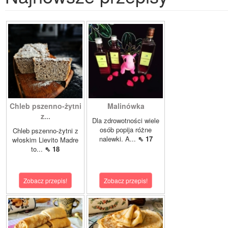
Chleb pszenno-żytni
Malinówka
z...
Dla zdrowotności wiele
osób popija różne
Chleb pszenno-żytni z
nalewki. A...
⇖ 17
włoskim Lievito Madre
to...
⇖ 18
Zobacz przepis!
Zobacz przepis!