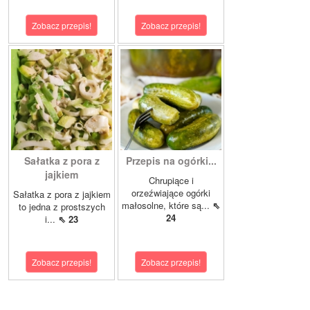
Zobacz przepis!
Zobacz przepis!
Sałatka z pora z
Przepis na ogórki...
jajkiem
Chrupiące i
orzeźwiające ogórki
Sałatka z pora z jajkiem
małosolne, które są...
⇖
to jedna z prostszych
24
i...
⇖ 23
Zobacz przepis!
Zobacz przepis!