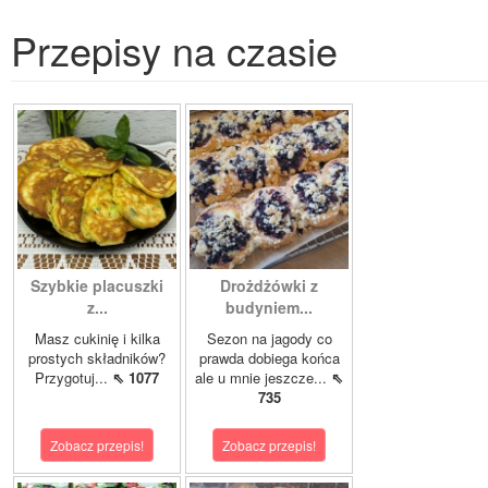
Przepisy na czasie
Szybkie placuszki
Drożdżówki z
z...
budyniem...
Masz cukinię i kilka
Sezon na jagody co
prostych składników?
prawda dobiega końca
Przygotuj...
⇖ 1077
ale u mnie jeszcze...
⇖
735
Zobacz przepis!
Zobacz przepis!