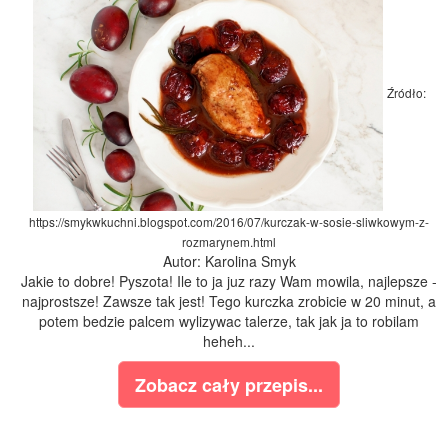
Źródło:
https://smykwkuchni.blogspot.com/2016/07/kurczak-w-sosie-sliwkowym-z-
rozmarynem.html
Autor: Karolina Smyk
Jakie to dobre! Pyszota! Ile to ja juz razy Wam mowila, najlepsze -
najprostsze! Zawsze tak jest! Tego kurczka zrobicie w 20 minut, a
potem bedzie palcem wylizywac talerze, tak jak ja to robilam
heheh...
Zobacz cały przepis...