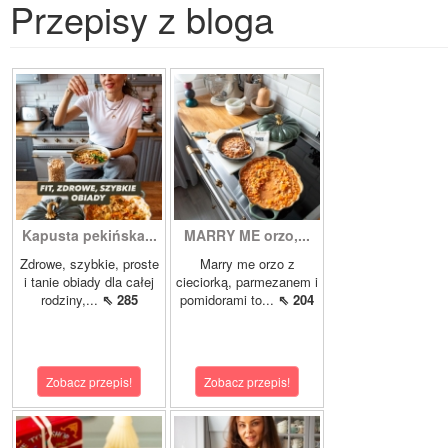
Przepisy z bloga
Kapusta pekińska...
MARRY ME orzo,...
Zdrowe, szybkie, proste
Marry me orzo z
i tanie obiady dla całej
cieciorką, parmezanem i
rodziny,...
⇖ 285
pomidorami to...
⇖ 204
Zobacz przepis!
Zobacz przepis!