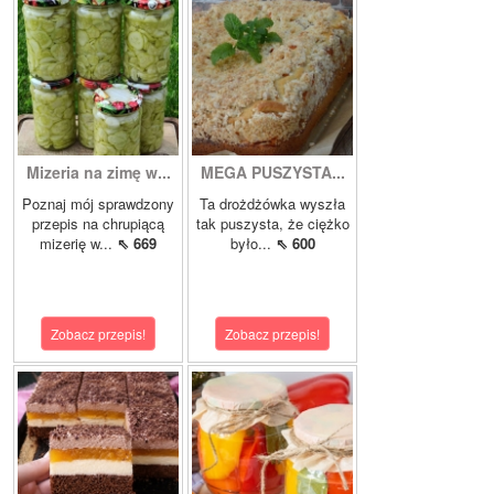
Mizeria na zimę w...
MEGA PUSZYSTA...
Poznaj mój sprawdzony
Ta drożdżówka wyszła
przepis na chrupiącą
tak puszysta, że ciężko
mizerię w...
⇖ 669
było...
⇖ 600
Zobacz przepis!
Zobacz przepis!