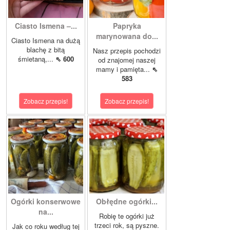
Ciasto Ismena –...
Papryka
marynowana do...
Ciasto Ismena na dużą
blachę z bitą
Nasz przepis pochodzi
śmietaną,...
⇖ 600
od znajomej naszej
mamy i pamięta...
⇖
583
Zobacz przepis!
Zobacz przepis!
Ogórki konserwowe
Obłędne ogórki...
na...
Robię te ogórki już
trzeci rok, są pyszne.
Jak co roku według tej