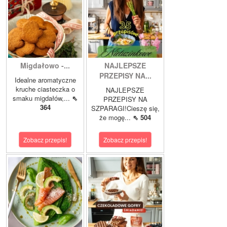
Migdałowo -...
NAJLEPSZE
PRZEPISY NA...
Idealne aromatyczne
kruche ciasteczka o
NAJLEPSZE
smaku migdałów,...
⇖
PRZEPISY NA
364
SZPARAGI!Cieszę się,
że mogę...
⇖ 504
Zobacz przepis!
Zobacz przepis!