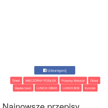
Udostępnij
Śliwki
WIECZORNY POSIŁEK
Przepisy Wakacje
Obiad
Męska rzecz
LUNCH/ OBIAD
LUNCH BOX
Kurczak
Najnowsze przepisy