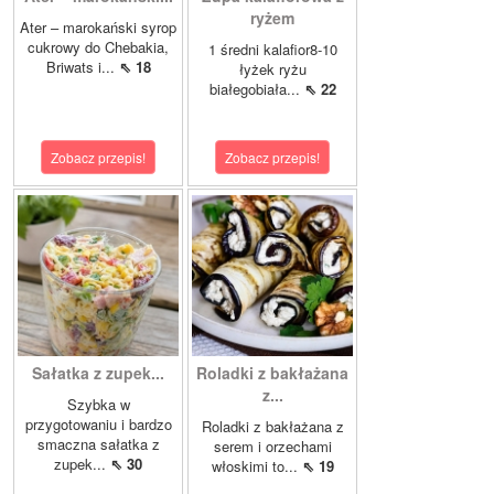
ryżem
Ater – marokański syrop
cukrowy do Chebakia,
1 średni kalafior8-10
Briwats i...
⇖ 18
łyżek ryżu
białegobiała...
⇖ 22
Zobacz przepis!
Zobacz przepis!
Sałatka z zupek...
Roladki z bakłażana
z...
Szybka w
przygotowaniu i bardzo
Roladki z bakłażana z
smaczna sałatka z
serem i orzechami
zupek...
⇖ 30
włoskimi to...
⇖ 19