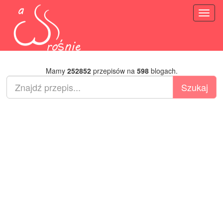
Toggl
naviga
Mamy
252852
przepisów na
598
blogach.