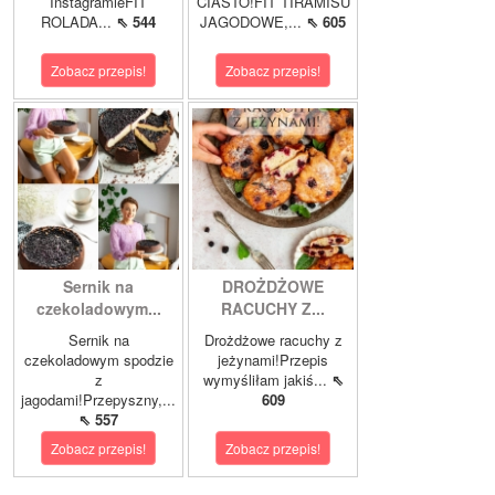
InstagramieFIT
CIASTO!FIT TIRAMISU
ROLADA...
⇖ 544
JAGODOWE,...
⇖ 605
Zobacz przepis!
Zobacz przepis!
Sernik na
DROŻDŻOWE
czekoladowym...
RACUCHY Z...
Sernik na
Drożdżowe racuchy z
czekoladowym spodzie
jeżynami!Przepis
z
wymyśliłam jakiś...
⇖
jagodami!Przepyszny,...
609
⇖ 557
Zobacz przepis!
Zobacz przepis!