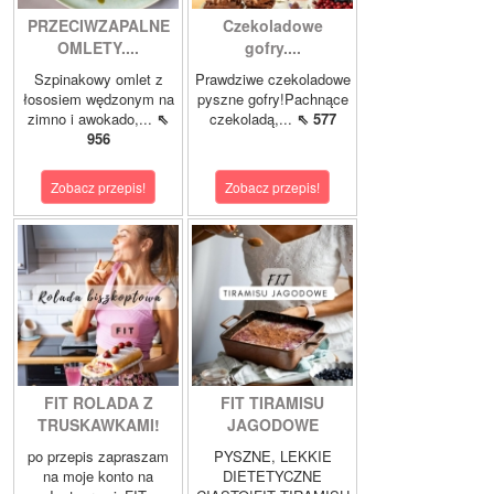
PRZECIWZAPALNE
Czekoladowe
OMLETY....
gofry....
Szpinakowy omlet z
Prawdziwe czekoladowe
łososiem wędzonym na
pyszne gofry!Pachnące
zimno i awokado,...
⇖
czekoladą,...
⇖ 577
956
Zobacz przepis!
Zobacz przepis!
FIT ROLADA Z
FIT TIRAMISU
TRUSKAWKAMI!
JAGODOWE
po przepis zapraszam
PYSZNE, LEKKIE
na moje konto na
DIETETYCZNE