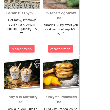
Sernik z jasnym i...
mizeria z ogórków
na...
Delikatny, kremowy
sernik na kruchym
składniki:5 kg świeżych
cieście, z piękną...
⇖
ogórków gruntowych6...
21
⇖ 14
Zobacz przepis!
Zobacz przepis!
Lody à la McFlurry
Puszyste Pancakes
ze...
na...
Lody à la McFlurry ze
Puszyste Pancakes na