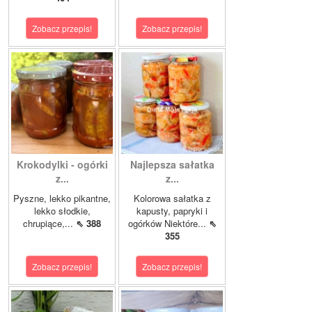
Zobacz przepis!
Zobacz przepis!
Krokodylki - ogórki
Najlepsza sałatka
z...
z...
Pyszne, lekko pikantne,
Kolorowa sałatka z
lekko słodkie,
kapusty, papryki i
chrupiące,...
⇖ 388
ogórków Niektóre...
⇖
355
Zobacz przepis!
Zobacz przepis!