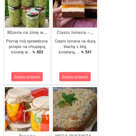
Mizeria na zimę w...
Ciasto Ismena –...
Poznaj mój sprawdzony
Ciasto Ismena na dużą
przepis na chrupiącą
blachę z bitą
mizerię w...
⇖ 603
śmietaną,...
⇖ 541
Zobacz przepis!
Zobacz przepis!