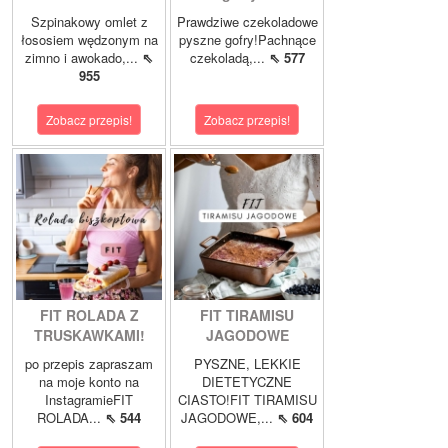
Szpinakowy omlet z
Prawdziwe czekoladowe
łososiem wędzonym na
pyszne gofry!Pachnące
zimno i awokado,...
⇖
czekoladą,...
⇖ 577
955
Zobacz przepis!
Zobacz przepis!
FIT ROLADA Z
FIT TIRAMISU
TRUSKAWKAMI!
JAGODOWE
po przepis zapraszam
PYSZNE, LEKKIE
na moje konto na
DIETETYCZNE
InstagramieFIT
CIASTO!FIT TIRAMISU
ROLADA...
⇖ 544
JAGODOWE,...
⇖ 604