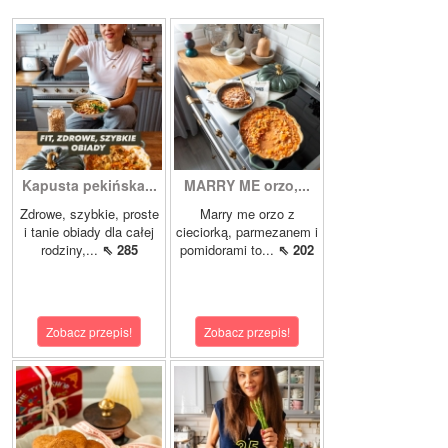
Kapusta pekińska...
MARRY ME orzo,...
Zdrowe, szybkie, proste
Marry me orzo z
i tanie obiady dla całej
cieciorką, parmezanem i
rodziny,...
⇖ 285
pomidorami to...
⇖ 202
Zobacz przepis!
Zobacz przepis!