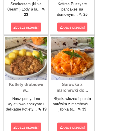
Snickersem (Ninja
Kefirze Puszyste
Creami) Lody à la...
⇖
pancakes na
23
domowym...
⇖ 25
Zobacz przepis!
Zobacz przepis!
Kotlety drobiowe
Surówka z
w...
marchewki do...
Nasz pomysł na
Błyskawiczna i prosta
wyjątkowo soczyste i
surówka z marchewki i
delikatne kotlety...
⇖ 19
jabłka to...
⇖ 39
Zobacz przepis!
Zobacz przepis!