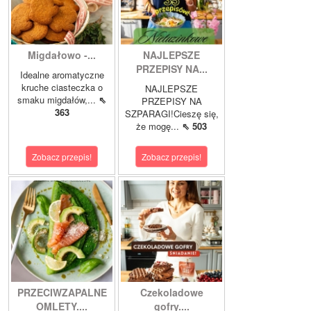
Migdałowo -...
NAJLEPSZE
PRZEPISY NA...
Idealne aromatyczne
kruche ciasteczka o
NAJLEPSZE
smaku migdałów,...
⇖
PRZEPISY NA
363
SZPARAGI!Cieszę się,
że mogę...
⇖ 503
Zobacz przepis!
Zobacz przepis!
PRZECIWZAPALNE
Czekoladowe
OMLETY....
gofry....