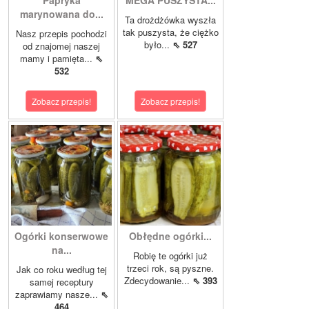
Papryka
MEGA PUSZYSTA...
marynowana do...
Ta drożdżówka wyszła
tak puszysta, że ciężko
Nasz przepis pochodzi
było...
⇖ 527
od znajomej naszej
mamy i pamięta...
⇖
532
Zobacz przepis!
Zobacz przepis!
Ogórki konserwowe
Obłędne ogórki...
na...
Robię te ogórki już
trzeci rok, są pyszne.
Jak co roku według tej
Zdecydowanie...
⇖ 393
samej receptury
zaprawiamy nasze...
⇖
464