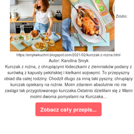
Źródło:
https://smykwkuchni.blogspot.com/2021/02/kurczak-z-rozna.html
Autor: Karolina Smyk
Kurczak z rożna, z chrupiącymi łódeczkami z ziemniaków podany z
surówką z kapusty pekińskiej i kiełkami sojowymi. To przepyszny
obiad dla całej rodziny. Chodził długo za mną taki pyszny, chrupiący
kurczak opiekany na rożnie. Moim zdaniem absolutnie nic nie
zastąpi tak przygotowanego kurczaka.Ostatnio dzieliłam się z Wami
moimi dwoma pomysłami na Kurczaka...
Zobacz cały przepis...