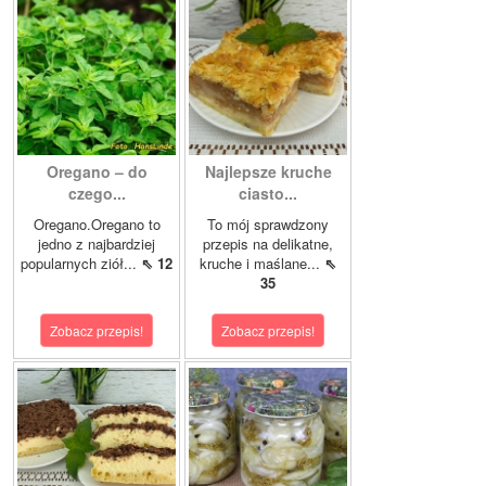
Oregano – do
Najlepsze kruche
czego...
ciasto...
Oregano.Oregano to
To mój sprawdzony
jedno z najbardziej
przepis na delikatne,
popularnych ziół...
⇖ 12
kruche i maślane...
⇖
35
Zobacz przepis!
Zobacz przepis!