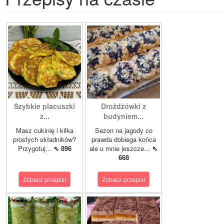
Szybkie placuszki
Drożdżówki z
z...
budyniem...
Masz cukinię i kilka
Sezon na jagody co
prostych składników?
prawda dobiega końca
Przygotuj...
⇖ 896
ale u mnie jeszcze...
⇖
668
Zobacz przepis!
Zobacz przepis!