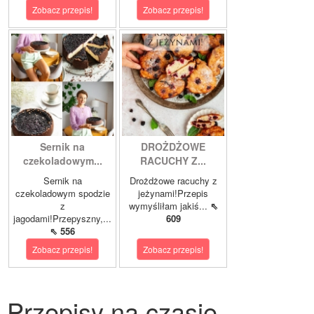
Zobacz przepis!
Zobacz przepis!
Sernik na
DROŻDŻOWE
czekoladowym...
RACUCHY Z...
Sernik na
Drożdżowe racuchy z
czekoladowym spodzie
jeżynami!Przepis
z
wymyśliłam jakiś...
⇖
jagodami!Przepyszny,...
609
⇖ 556
Zobacz przepis!
Zobacz przepis!
Przepisy na czasie