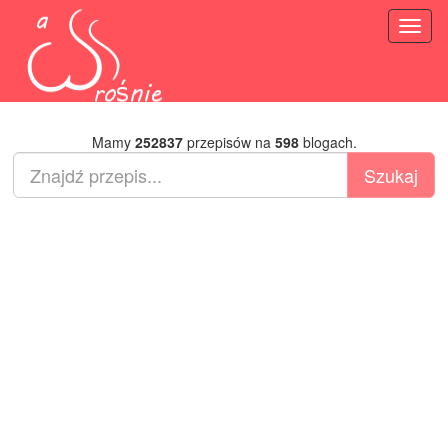
Toggl
naviga
Mamy
252837
przepisów na
598
blogach.