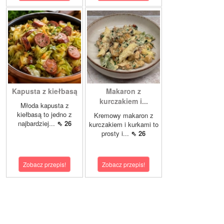
Kapusta z kiełbasą
Makaron z
kurczakiem i...
Młoda kapusta z
kiełbasą to jedno z
Kremowy makaron z
najbardziej...
⇖ 26
kurczakiem i kurkami to
prosty i...
⇖ 26
Zobacz przepis!
Zobacz przepis!