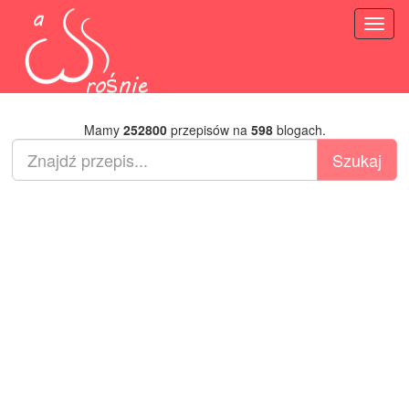
Toggl
naviga
Mamy
252800
przepisów na
598
blogach.