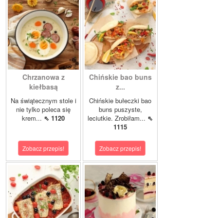
Chrzanowa z
Chińskie bao buns
kiełbasą
z...
Na świątecznym stole i
Chińskie bułeczki bao
nie tylko poleca się
buns puszyste,
krem...
⇖ 1120
leciutkie. Zrobiłam...
⇖
1115
Zobacz przepis!
Zobacz przepis!