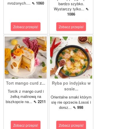
mrożonych....
⇖ 1060
bardzo szybko.
Wystarczy tylko...
⇖
1086
Zobacz przepis!
Zobacz przepis!
Tort mango curd z...
Ryba po indyjsku w
sosie...
Torcik z mango curd i
żelką malinową na
Orientalne smaki którym
biszkopcie na...
⇖ 2211
się nie oprzecie.Łosoś i
dorsz...
⇖ 998
Zobacz przepis!
Zobacz przepis!