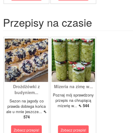
Przepisy na czasie
Drożdżówki z
Mizeria na zimę w...
budyniem...
Poznaj mój sprawdzony
przepis na chrupiącą
Sezon na jagody co
mizerię w...
⇖ 544
prawda dobiega końca
ale u mnie jeszcze...
⇖
574
Zobacz przepis!
Zobacz przepis!