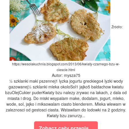
Źródło:
https://wesolakuchnia.blogspot.com/2013/06/kwiaty-czarnego-bzu-w-
ciescie.html
Autor: mysza75
½ szklanki maki pszennej1 lyzka jogurtu greckiego4 lyzki wody
gazowanej½ szklanki mleka okoloSol1 jajko5 baldachow kwiatu
bzuOlejCukier puderKwiaty bzu nalezy zrywac na lakach, z dala od
miasta i drog. Do miski wsypalam make, dodalam, jogurt, mleko,
wode, sol, jajko i miksowalam ciasto blenderem. Mleka wlewam w
zaleznosci od gestosci ciasta. Wstawilam do lodowki na 2 godziny.
Kwiaty bzu zanurzy...
Zobacz cały przepis...