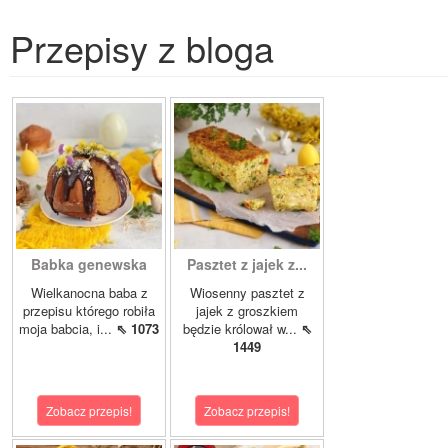
Przepisy z bloga
Babka genewska
Pasztet z jajek z...
Wielkanocna baba z
Wiosenny pasztet z
przepisu którego robiła
jajek z groszkiem
moja babcia, i...
⇖ 1073
będzie królował w...
⇖
1449
Zobacz przepis!
Zobacz przepis!