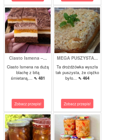
Ciasto Ismena –...
MEGA PUSZYSTA...
Ciasto Ismena na dużą
Ta drożdżówka wyszła
blachę z bitą
tak puszysta, że ciężko
śmietaną,...
⇖ 481
było...
⇖ 464
Zobacz przepis!
Zobacz przepis!