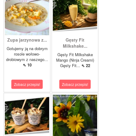
Zupa jarzynowa z...
Gęsty Fit
Milkshake...
Gotujemy ją na dobrym
rosole wołowo-
Gęsty Fit Milkshake
drobiowym z naszego...
Mango (Ninja Creami)
⇖ 10
Gęsty Fit...
⇖ 22
Zobacz przepis!
Zobacz przepis!