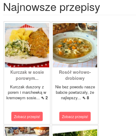
Najnowsze przepisy
Kurczak w sosie
Rosół wołowo-
porowym...
drobiowy
Kurczak duszony z
Nie bez powodu nasze
porem i marchewką w
babcie powtarzały, że
kremowym sosie...
⇖ 2
najlepszy...
⇖ 8
Zobacz przepis!
Zobacz przepis!