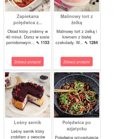
Zapiekana
Malinowy tort z
polędwica z...
żelką
Obiad który zrobimy w
Malinowy tort z żelką i
40 minut. Dorsz w sosie
kremem z białej
pomidorowym...
⇖ 1153
czekolady. W...
⇖ 1284
Zobacz przepis!
Zobacz przepis!
Leśny sernik
Polędwica po
azjatycku
Leśny sernik który
zrobiłam z owoców
Polędwicę przygotujecie