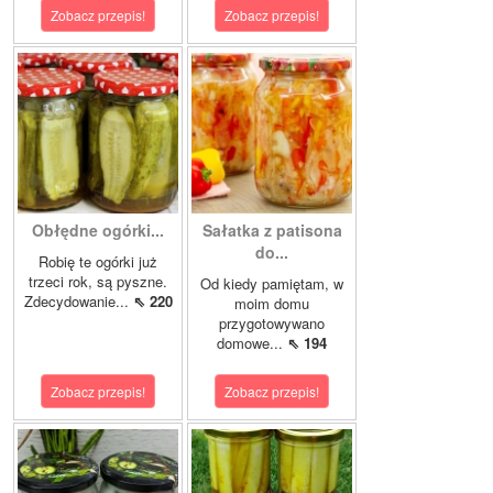
Zobacz przepis!
Zobacz przepis!
Obłędne ogórki...
Sałatka z patisona
do...
Robię te ogórki już
trzeci rok, są pyszne.
Od kiedy pamiętam, w
Zdecydowanie...
⇖ 220
moim domu
przygotowywano
domowe...
⇖ 194
Zobacz przepis!
Zobacz przepis!