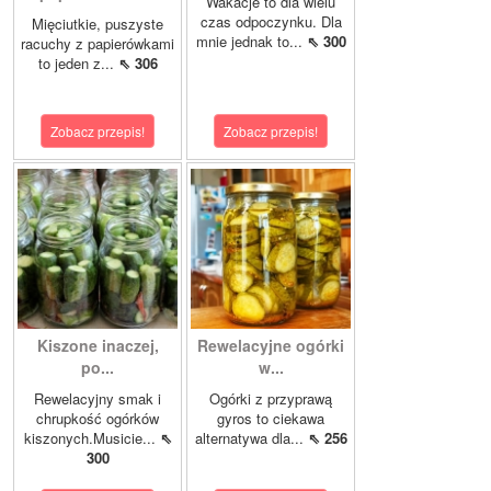
Wakacje to dla wielu
czas odpoczynku. Dla
Mięciutkie, puszyste
mnie jednak to...
⇖ 300
racuchy z papierówkami
to jeden z...
⇖ 306
Zobacz przepis!
Zobacz przepis!
Kiszone inaczej,
Rewelacyjne ogórki
po...
w...
Rewelacyjny smak i
Ogórki z przyprawą
chrupkość ogórków
gyros to ciekawa
kiszonych.Musicie...
⇖
alternatywa dla...
⇖ 256
300