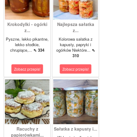
Krokodylki - ogórki
Najlepsza sałatka
z...
z...
Pyszne, lekko pikantne,
Kolorowa sałatka z
lekko słodkie,
kapusty, papryki i
chrupiące,...
⇖ 334
ogórków Niektóre...
⇖
310
Zobacz przepis!
Zobacz przepis!
Racuchy z
Sałatka z kapusty i...
papierówkami...