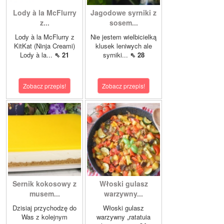
Lody à la McFlurry
Jagodowe syrniki z
z...
sosem...
Lody à la McFlurry z
Nie jestem wielbicielką
KitKat (Ninja Creami)
klusek leniwych ale
Lody à la...
⇖ 21
syrniki...
⇖ 28
Zobacz przepis!
Zobacz przepis!
Sernik kokosowy z
Włoski gulasz
musem...
warzywny...
Dzisiaj przychodzę do
Włoski gulasz
Was z kolejnym
warzywny „ratatuia