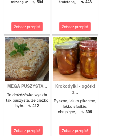
mizerię w...
⇖ 504
śmietaną,...
⇖ 448
Zobacz przepis!
Zobacz przepis!
MEGA PUSZYSTA...
Krokodylki - ogórki
z...
Ta drożdżówka wyszła
tak puszysta, że ciężko
Pyszne, lekko pikantne,
było...
⇖ 412
lekko słodkie,
chrupiące,...
⇖ 306
Zobacz przepis!
Zobacz przepis!