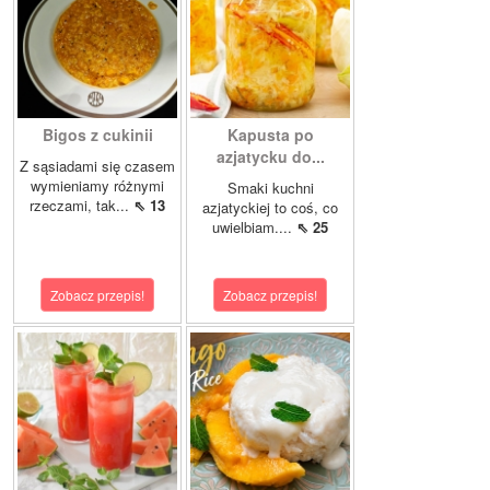
Bigos z cukinii
Kapusta po
azjatycku do...
Z sąsiadami się czasem
wymieniamy różnymi
Smaki kuchni
rzeczami, tak...
⇖ 13
azjatyckiej to coś, co
uwielbiam....
⇖ 25
Zobacz przepis!
Zobacz przepis!