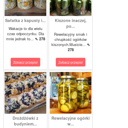
Sałatka z kapusty i...
Kiszone inaczej,
po...
Wakacje to dla wielu
czas odpoczynku. Dla
Rewelacyjny smak i
mnie jednak to...
⇖ 278
chrupkość ogórków
kiszonych.Musicie...
⇖
278
Zobacz przepis!
Zobacz przepis!
Drożdżówki z
Rewelacyjne ogórki
budyniem...
w...