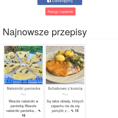
Udostępnij
Pierogi i naleśniki
Najnowsze przepisy
Naleśniki panterka
Schabowe z kością
–...
–...
Wesołe naleśniki w
Są takie obiady, których
panterkę Wesołe
zapachu nie da się
naleśniki panterka...
⇖
pomylić z...
⇖ 15
16