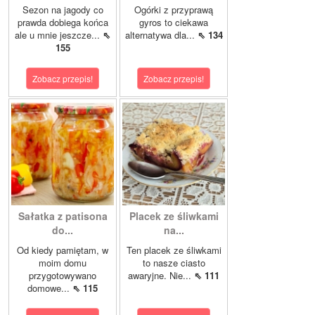
Sezon na jagody co
Ogórki z przyprawą
prawda dobiega końca
gyros to ciekawa
ale u mnie jeszcze...
⇖
alternatywa dla...
⇖ 134
155
Zobacz przepis!
Zobacz przepis!
Sałatka z patisona
Placek ze śliwkami
do...
na...
Od kiedy pamiętam, w
Ten placek ze śliwkami
moim domu
to nasze ciasto
przygotowywano
awaryjne. Nie...
⇖ 111
domowe...
⇖ 115