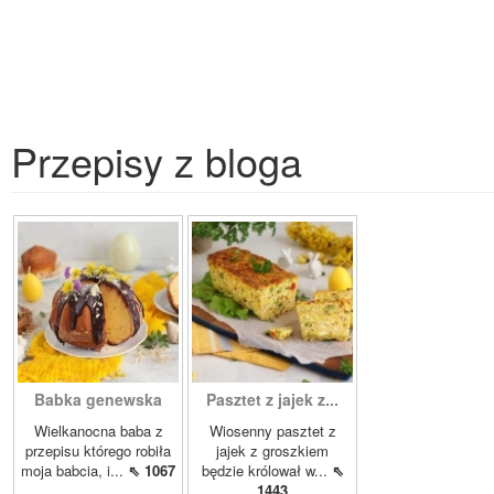
Przepisy z bloga
Babka genewska
Pasztet z jajek z...
Wielkanocna baba z
Wiosenny pasztet z
przepisu którego robiła
jajek z groszkiem
moja babcia, i...
⇖ 1067
będzie królował w...
⇖
1443