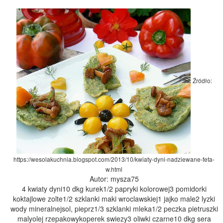
Źródło:
https://wesolakuchnia.blogspot.com/2013/10/kwiaty-dyni-nadziewane-feta-
w.html
Autor: mysza75
4 kwiaty dyni10 dkg kurek1/2 papryki kolorowej3 pomidorki
koktajlowe zolte1/2 szklanki maki wroclawskiej1 jajko male2 lyzki
wody mineralnejsol, pieprz1/3 szklanki mleka1/2 peczka pietruszki
malyolej rzepakowykoperek swiezy3 oliwki czarne10 dkg sera