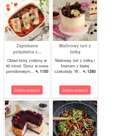
Zapiekana
Malinowy tort z
polędwica z...
żelką
Obiad który zrobimy w
Malinowy tort z żelką i
40 minut. Dorsz w sosie
kremem z białej
pomidorowym...
⇖ 1150
czekolady. W...
⇖ 1280
Zobacz przepis!
Zobacz przepis!