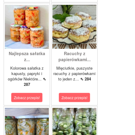
Najlepsza sałatka
Racuchy z
z...
papierówkami...
Kolorowa sałatka z
Mięciutkie, puszyste
kapusty, papryki i
racuchy z papierówkami
ogórków Niektóre...
⇖
to jeden z...
⇖ 284
287
Zobacz przepis!
Zobacz przepis!