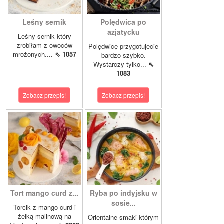
Leśny sernik
Polędwica po
azjatycku
Leśny sernik który
zrobiłam z owoców
Polędwicę przygotujecie
mrożonych....
⇖ 1057
bardzo szybko.
Wystarczy tylko...
⇖
1083
Zobacz przepis!
Zobacz przepis!
Tort mango curd z...
Ryba po indyjsku w
sosie...
Torcik z mango curd i
żelką malinową na
Orientalne smaki którym