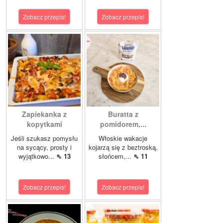
Zobacz przepis!
Zobacz przepis!
Zapiekanka z
Buratta z
kopytkami
pomidorem,...
Jeśli szukasz pomysłu
Włoskie wakacje
na sycący, prosty i
kojarzą się z beztroską,
wyjątkowo...
⇖ 13
słońcem,...
⇖ 11
Zobacz przepis!
Zobacz przepis!