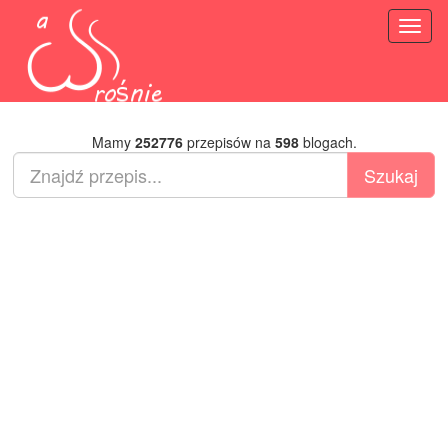
Toggl
naviga
Mamy
252776
przepisów na
598
blogach.