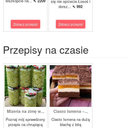
biszkopcie na...
⇖ 2209
się nie oprzecie.Łosoś i
dorsz...
⇖ 992
Zobacz przepis!
Zobacz przepis!
Przepisy na czasie
Mizeria na zimę w...
Ciasto Ismena –...
Poznaj mój sprawdzony
Ciasto Ismena na dużą
przepis na chrupiącą
blachę z bitą