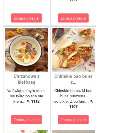
Zobacz przepis!
Zobacz przepis!
Chrzanowa z
Chińskie bao buns
kiełbasą
z...
Na świątecznym stole i
Chińskie bułeczki bao
nie tylko poleca się
buns puszyste,
krem...
⇖ 1112
leciutkie. Zrobiłam...
⇖
1107
Zobacz przepis!
Zobacz przepis!