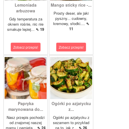
Lemoniada
Mango sticky rice -...
arbuzowa
Prosty deser, ale jaki
pyszny... cudowny,
Gdy temperatura za
kremowy, słodki....
⇖
oknem rośnie, nic nie
11
smakuje lepiej...
⇖ 19
Zobacz przepis!
Zobacz przepis!
Papryka
Ogórki po azjatycku
marynowana do...
z...
Nasz przepis pochodzi
Ogórki po azjatycku z
od znajomej naszej
sezamem to przykład
mamy i pamięta...
⇖ 24
na to, jak z...
⇖ 26