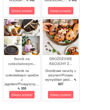
Zobacz przepis!
Zobacz przepis!
Sernik na
DROŻDŻOWE
czekoladowym...
RACUCHY Z...
Sernik na
Drożdżowe racuchy z
czekoladowym spodzie
jeżynami!Przepis
z
wymyśliłam jakiś...
⇖
jagodami!Przepyszny,...
607
⇖ 555
Zobacz przepis!
Zobacz przepis!