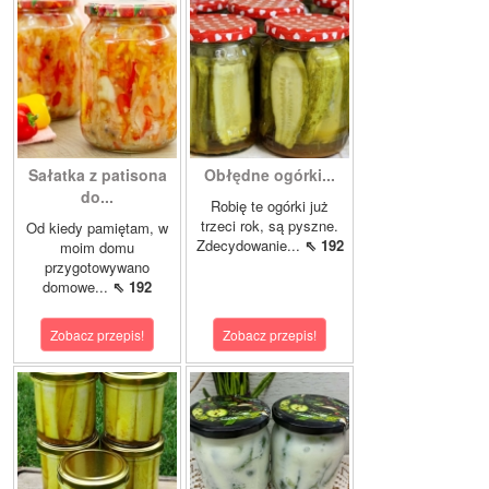
Sałatka z patisona
Obłędne ogórki...
do...
Robię te ogórki już
trzeci rok, są pyszne.
Od kiedy pamiętam, w
Zdecydowanie...
⇖ 192
moim domu
przygotowywano
domowe...
⇖ 192
Zobacz przepis!
Zobacz przepis!