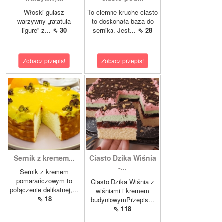
Włoski gulasz
To ciemne kruche ciasto
warzywny „ratatuia
to doskonała baza do
ligure” z...
⇖ 30
sernika. Jest...
⇖ 28
Zobacz przepis!
Zobacz przepis!
Sernik z kremem...
Ciasto Dzika Wiśnia
-...
Sernik z kremem
pomarańczowym to
Ciasto Dzika Wiśnia z
połączenie delikatnej,...
wiśniami i kremem
⇖ 18
budyniowymPrzepis...
⇖ 118