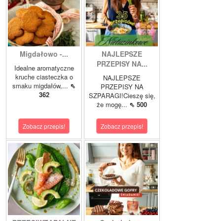
Migdałowo -...
NAJLEPSZE
PRZEPISY NA...
Idealne aromatyczne
kruche ciasteczka o
NAJLEPSZE
smaku migdałów,...
⇖
PRZEPISY NA
362
SZPARAGI!Cieszę się,
że mogę...
⇖ 500
Zobacz przepis!
Zobacz przepis!