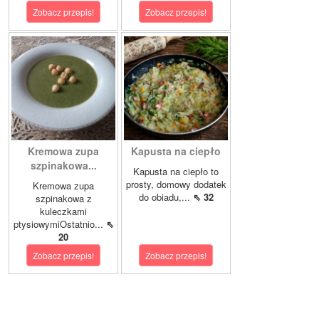
Zobacz przepis!
Zobacz przepis!
Kremowa zupa
Kapusta na ciepło
szpinakowa...
Kapusta na ciepło to
prosty, domowy dodatek
Kremowa zupa
do obiadu,...
⇖ 32
szpinakowa z
kuleczkami
ptysiowymiOstatnio...
⇖
20
Zobacz przepis!
Zobacz przepis!