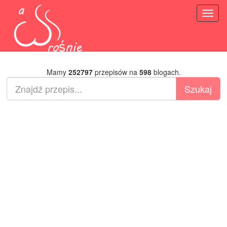
Toggl
naviga
Mamy
252797
przepisów na
598
blogach.