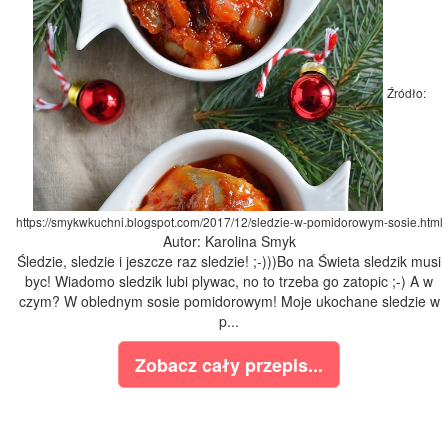
Źródło:
https://smykwkuchni.blogspot.com/2017/12/sledzie-w-pomidorowym-sosie.html
Autor: Karolina Smyk
Śledzie, sledzie i jeszcze raz sledzie! ;-)))Bo na Świeta sledzik musi
byc! Wiadomo sledzik lubi plywac, no to trzeba go zatopic ;-) A w
czym? W oblednym sosie pomidorowym! Moje ukochane sledzie w
p...
Zobacz cały przepis...