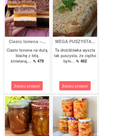
Ciasto Ismena –...
MEGA PUSZYSTA...
Ciasto Ismena na dużą
Ta drożdżówka wyszła
blachę z bitą
tak puszysta, że ciężko
śmietaną,...
⇖ 479
było...
⇖ 462
Zobacz przepis!
Zobacz przepis!