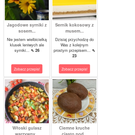
Jagodowe syrniki z
Sernik kokosowy z
sosem...
musem...
Nie jestem wielbicielką
Dzisiaj przychodzę do
klusek leniwych ale
Was z kolejnym
syrniki...
⇖ 26
prostym przepisem...
⇖
23
Zobacz przepis!
Zobacz przepis!
Włoski gulasz
Ciemne kruche
warzywny...
ciasto pod...