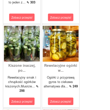
to jeden z...
⇖ 303
Zobacz przepis!
Zobacz przepis!
Kiszone inaczej,
Rewelacyjne ogórki
po...
w...
Rewelacyjny smak i
Ogórki z przyprawą
chrupkość ogórków
gyros to ciekawa
kiszonych.Musicie...
⇖
alternatywa dla...
⇖ 249
298
Zobacz przepis!
Zobacz przepis!