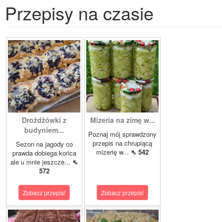
Przepisy na czasie
Drożdżówki z
Mizeria na zimę w...
budyniem...
Poznaj mój sprawdzony
przepis na chrupiącą
Sezon na jagody co
mizerię w...
⇖ 542
prawda dobiega końca
ale u mnie jeszcze...
⇖
572
Zobacz przepis!
Zobacz przepis!