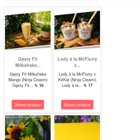
Gęsty Fit
Lody à la McFlurry
Milkshake...
z...
Gęsty Fit Milkshake
Lody à la McFlurry z
Mango (Ninja Creami)
KitKat (Ninja Creami)
Gęsty Fit...
⇖ 16
Lody à la...
⇖ 17
Zobacz przepis!
Zobacz przepis!