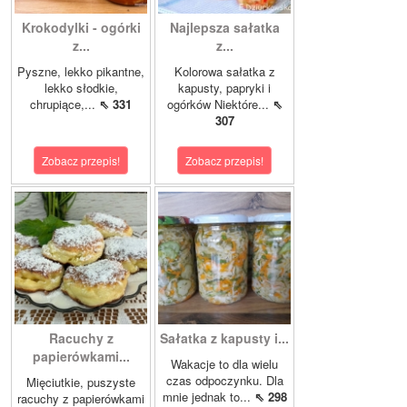
Krokodylki - ogórki
Najlepsza sałatka
z...
z...
Pyszne, lekko pikantne,
Kolorowa sałatka z
lekko słodkie,
kapusty, papryki i
chrupiące,...
⇖ 331
ogórków Niektóre...
⇖
307
Zobacz przepis!
Zobacz przepis!
Racuchy z
Sałatka z kapusty i...
papierówkami...
Wakacje to dla wielu
czas odpoczynku. Dla
Mięciutkie, puszyste
mnie jednak to...
⇖ 298
racuchy z papierówkami