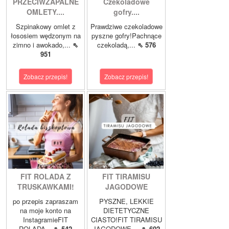
PRZECIWZAPALNE
Czekoladowe
OMLETY....
gofry....
Szpinakowy omlet z
Prawdziwe czekoladowe
łososiem wędzonym na
pyszne gofry!Pachnące
zimno i awokado,...
⇖
czekoladą,...
⇖ 576
951
Zobacz przepis!
Zobacz przepis!
FIT ROLADA Z
FIT TIRAMISU
TRUSKAWKAMI!
JAGODOWE
po przepis zapraszam
PYSZNE, LEKKIE
na moje konto na
DIETETYCZNE
InstagramieFIT
CIASTO!FIT TIRAMISU
ROLADA...
⇖ 542
JAGODOWE,...
⇖ 602