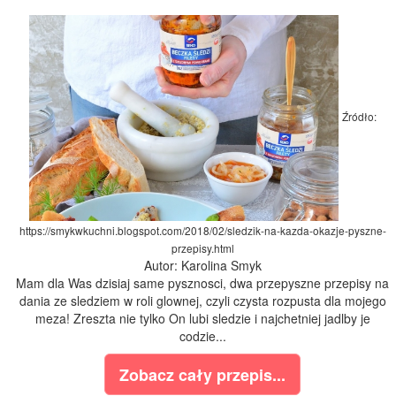
Źródło:
https://smykwkuchni.blogspot.com/2018/02/sledzik-na-kazda-okazje-pyszne-
przepisy.html
Autor: Karolina Smyk
Mam dla Was dzisiaj same pysznosci, dwa przepyszne przepisy na
dania ze sledziem w roli glownej, czyli czysta rozpusta dla mojego
meza! Zreszta nie tylko On lubi sledzie i najchetniej jadlby je
codzie...
Zobacz cały przepis...