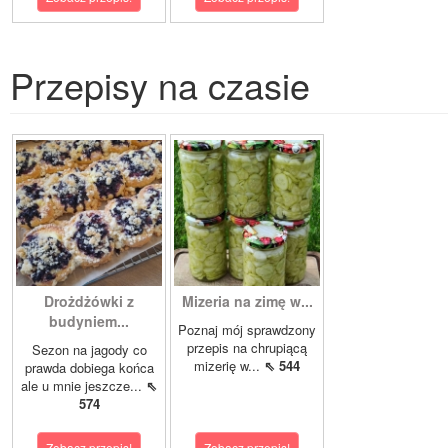
Przepisy na czasie
Drożdżówki z
Mizeria na zimę w...
budyniem...
Poznaj mój sprawdzony
przepis na chrupiącą
Sezon na jagody co
mizerię w...
⇖ 544
prawda dobiega końca
ale u mnie jeszcze...
⇖
574
Zobacz przepis!
Zobacz przepis!