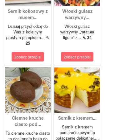
Sernik kokosowy z
Włoski gulasz
musem...
warzywny...
Dzisiaj przychodzę do
Włoski gulasz
Was z kolejnym
warzywny „ratatuia
prostym przepisem...
⇖
ligure” z...
⇖ 34
25
Zobacz przepis!
Zobacz przepis!
Ciemne kruche
Sernik z kremem...
ciasto pod...
Sernik z kremem
pomarańczowym to
To ciemne kruche ciasto
połączenie delikatnej,...
to doskonała baza do