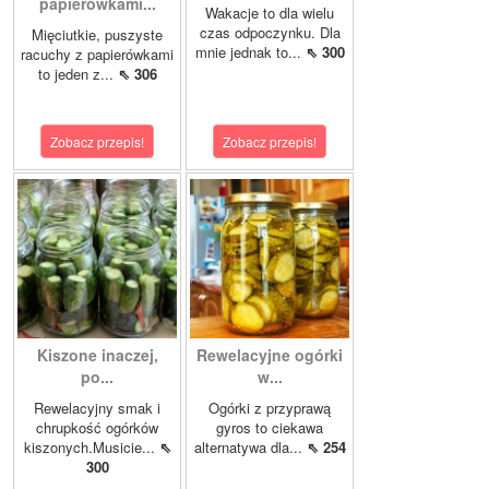
papierówkami...
Wakacje to dla wielu
czas odpoczynku. Dla
Mięciutkie, puszyste
mnie jednak to...
⇖ 300
racuchy z papierówkami
to jeden z...
⇖ 306
Zobacz przepis!
Zobacz przepis!
Kiszone inaczej,
Rewelacyjne ogórki
po...
w...
Rewelacyjny smak i
Ogórki z przyprawą
chrupkość ogórków
gyros to ciekawa
kiszonych.Musicie...
⇖
alternatywa dla...
⇖ 254
300