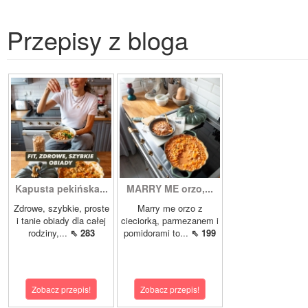
Przepisy z bloga
Kapusta pekińska...
MARRY ME orzo,...
Zdrowe, szybkie, proste
Marry me orzo z
i tanie obiady dla całej
cieciorką, parmezanem i
rodziny,...
⇖ 283
pomidorami to...
⇖ 199
Zobacz przepis!
Zobacz przepis!