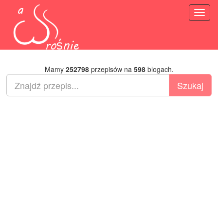
Toggl
naviga
Mamy
252798
przepisów na
598
blogach.