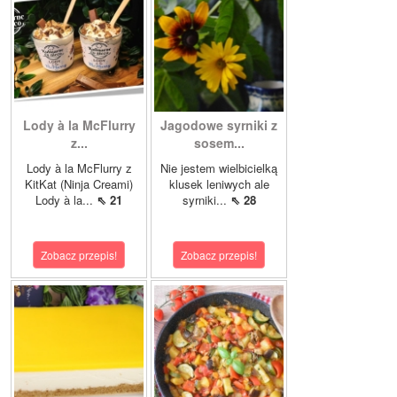
Lody à la McFlurry
Jagodowe syrniki z
z...
sosem...
Lody à la McFlurry z
Nie jestem wielbicielką
KitKat (Ninja Creami)
klusek leniwych ale
Lody à la...
⇖ 21
syrniki...
⇖ 28
Zobacz przepis!
Zobacz przepis!