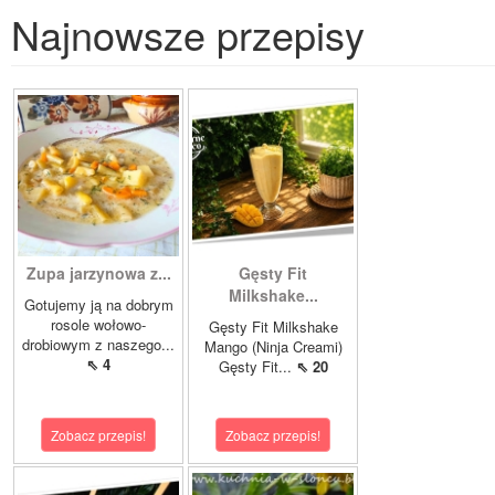
Najnowsze przepisy
Zupa jarzynowa z...
Gęsty Fit
Milkshake...
Gotujemy ją na dobrym
rosole wołowo-
Gęsty Fit Milkshake
drobiowym z naszego...
Mango (Ninja Creami)
⇖ 4
Gęsty Fit...
⇖ 20
Zobacz przepis!
Zobacz przepis!