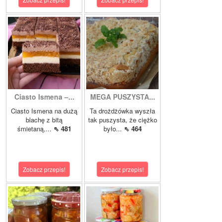
Ciasto Ismena –...
MEGA PUSZYSTA...
Ciasto Ismena na dużą
Ta drożdżówka wyszła
blachę z bitą
tak puszysta, że ciężko
śmietaną,...
⇖ 481
było...
⇖ 464
Zobacz przepis!
Zobacz przepis!