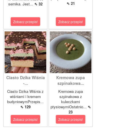
⇖ 21
sernika. Jest...
⇖ 32
Zobacz przepis!
Zobacz przepis!
Ciasto Dzika Wiśnia
Kremowa zupa
-...
szpinakowa...
Ciasto Dzika Wiśnia z
Kremowa zupa
wiśniami i kremem
szpinakowa z
budyniowymPrzepis...
kuleczkami
⇖ 129
ptysiowymiOstatnio...
⇖
23
Zobacz przepis!
Zobacz przepis!