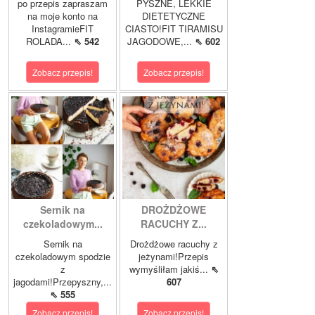
po przepis zapraszam
PYSZNE, LEKKIE
na moje konto na
DIETETYCZNE
InstagramieFIT
CIASTO!FIT TIRAMISU
ROLADA...
⇖ 542
JAGODOWE,...
⇖ 602
Zobacz przepis!
Zobacz przepis!
Sernik na
DROŻDŻOWE
czekoladowym...
RACUCHY Z...
Sernik na
Drożdżowe racuchy z
czekoladowym spodzie
jeżynami!Przepis
z
wymyśliłam jakiś...
⇖
jagodami!Przepyszny,...
607
⇖ 555
Zobacz przepis!
Zobacz przepis!