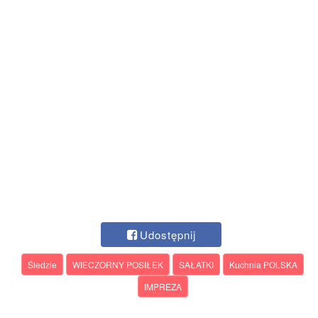
Udostępnij
Śledzie
WIECZORNY POSIŁEK
SAŁATKI
Kuchnia POLSKA
IMPREZA