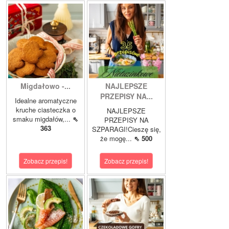
Migdałowo -...
NAJLEPSZE
PRZEPISY NA...
Idealne aromatyczne
kruche ciasteczka o
NAJLEPSZE
smaku migdałów,...
⇖
PRZEPISY NA
363
SZPARAGI!Cieszę się,
że mogę...
⇖ 500
Zobacz przepis!
Zobacz przepis!