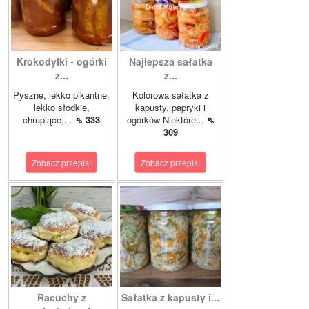
Krokodylki - ogórki
Najlepsza sałatka
z...
z...
Pyszne, lekko pikantne,
Kolorowa sałatka z
lekko słodkie,
kapusty, papryki i
chrupiące,...
⇖ 333
ogórków Niektóre...
⇖
309
Zobacz przepis!
Zobacz przepis!
Racuchy z
Sałatka z kapusty i...