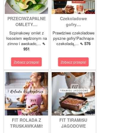
PRZECIWZAPALNE
Czekoladowe
OMLETY....
gofry....
Szpinakowy omlet z
Prawdziwe czekoladowe
łososiem wędzonym na
pyszne gofry!Pachnące
zimno i awokado,...
⇖
czekoladą,...
⇖ 576
951
Zobacz przepis!
Zobacz przepis!
FIT ROLADA Z
FIT TIRAMISU
TRUSKAWKAMI!
JAGODOWE