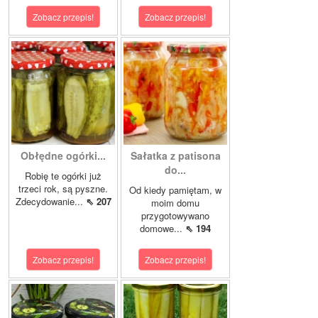
Zobacz przepis!
Zobacz przepis!
Obłędne ogórki...
Sałatka z patisona
do...
Robię te ogórki już
trzeci rok, są pyszne.
Od kiedy pamiętam, w
Zdecydowanie...
⇖ 207
moim domu
przygotowywano
domowe...
⇖ 194
Zobacz przepis!
Zobacz przepis!