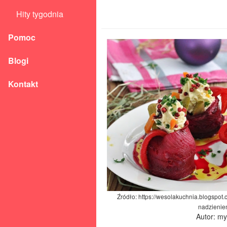
Hity tygodnia
Pomoc
Blogi
Kontakt
Źródło: https://wesolakuchnia.blogspot
nadzienie
Autor: m