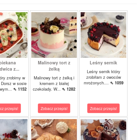
piekana
Malinowy tort z
Leśny sernik
dwica z...
żelką
Leśny sernik który
zrobiłam z owoców
óry zrobimy w
Malinowy tort z żelką i
mrożonych....
⇖ 1059
 Dorsz w sosie
kremem z białej
owym...
⇖ 1152
czekolady. W...
⇖ 1282
cz przepis!
Zobacz przepis!
Zobacz przepis!