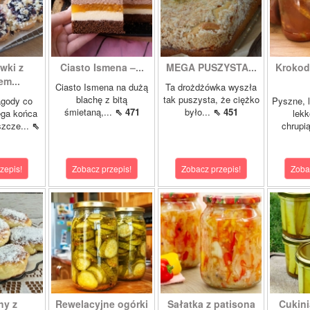
wki z
Ciasto Ismena –...
MEGA PUSZYSTA...
Krokody
m...
Ciasto Ismena na dużą
Ta drożdżówka wyszła
blachę z bitą
tak puszysta, że ciężko
agody co
Pyszne, l
śmietaną,...
⇖ 471
było...
⇖ 451
ega końca
lekk
szcze...
⇖
chrupią
zepis!
Zobacz przepis!
Zobacz przepis!
Zoba
hy z
Rewelacyjne ogórki
Sałatka z patisona
Cukini