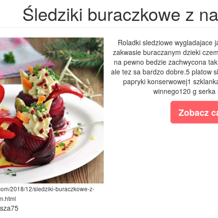
Śledziki buraczkowe z n
Roladki sledziowe wygladajace 
zakwasie buraczanym dzieki czemu
na pewno bedzie zachwycona taki s
ale tez sa bardzo dobre.5 platow s
papryki konserwowej1 szklank
winnego120 g serka 
Zobacz ca
.com/2018/12/sledziki-buraczkowe-z-
m.html
ysza75