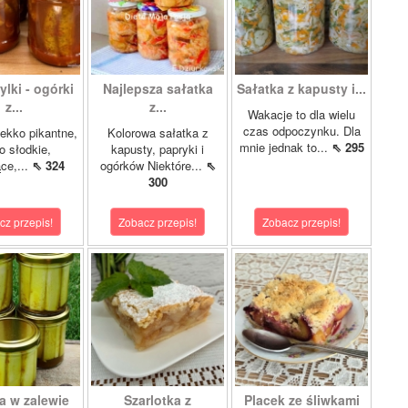
lki - ogórki
Najlepsza sałatka
Sałatka z kapusty i...
z...
z...
Wakacje to dla wielu
czas odpoczynku. Dla
ekko pikantne,
Kolorowa sałatka z
mnie jednak to...
⇖ 295
o słodkie,
kapusty, papryki i
ce,...
⇖ 324
ogórków Niektóre...
⇖
300
cz przepis!
Zobacz przepis!
Zobacz przepis!
a w zalewie
Szarlotka z
Placek ze śliwkami