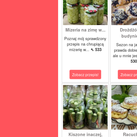
Mizeria na zimę w...
Drożdżó
budynie
Poznaj mój sprawdzony
przepis na chrupiącą
Sezon na j
mizerię w...
⇖ 533
prawda dobi
ale u mnie je
530
Zobacz przepis!
Zobacz pr
Kiszone inaczej,
Racuc