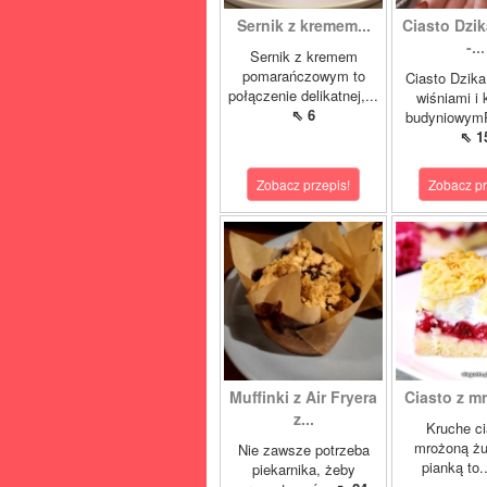
Sernik z kremem...
Ciasto Dzik
-...
Sernik z kremem
pomarańczowym to
Ciasto Dzika
połączenie delikatnej,...
wiśniami i
⇖ 6
budyniowymP
⇖ 1
Zobacz przepis!
Zobacz pr
Muffinki z Air Fryera
Ciasto z mr
z...
Kruche ci
mrożoną żu
Nie zawsze potrzeba
pianką to.
piekarnika, żeby