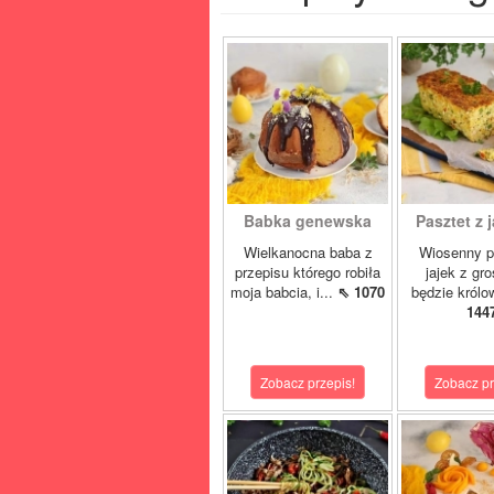
Babka genewska
Pasztet z j
Wielkanocna baba z
Wiosenny p
przepisu którego robiła
jajek z gr
moja babcia, i...
⇖ 1070
będzie królo
144
Zobacz przepis!
Zobacz pr