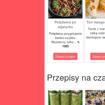
Polędwica po
Tort mango 
azjatycku
Torcik z man
żelką mali
Polędwicę przygotujecie
biszkopcie na
bardzo szybko.
Wystarczy tylko...
⇖
1085
Zobacz przepis!
Zobacz pr
Przepisy na cz