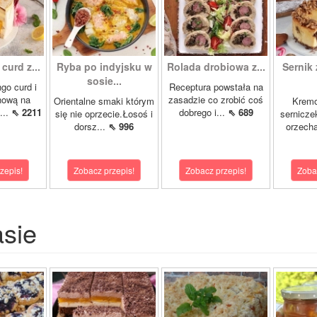
curd z...
Ryba po indyjsku w
Rolada drobiowa z...
Sernik 
sosie...
go curd i
Receptura powstała na
nową na
zasadzie co zrobić coś
Orientalne smaki którym
Krem
...
⇖ 2211
dobrego i...
⇖ 689
się nie oprzecie.Łosoś i
sernicze
dorsz...
⇖ 996
orzecha
zepis!
Zobacz przepis!
Zobacz przepis!
Zoba
asie