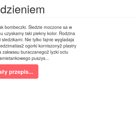
adzieniem
jak bombeczki. Śledzie moczone sa w
 uzyskamy taki piekny kolor. Rodzina
ledzikami. Nie tylko fajnie wygladaja
ledzimatias2 ogorki korniszony2 plastry
a zakwasu buraczanego2 lyzki octu
smietankowego puszys...
ły przepis...