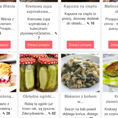
a Wiśnia
Kremowa zupa
Kapusta na ciepło
Malino
szpinakowa...
z
Kapusta na ciepło to
prosty, domowy dodatek
 Wiśnia z
Kremowa zupa
Przepys
do obiadu,...
⇖ 16
 kremem
szpinakowa z
zimno - 
rzepis...
kuleczkami
puszy
5
ptysiowymiOstatnio...
⇖
7
zepis!
Zobacz przepis!
Zobacz przepis!
Zoba
ożoną...
Obłędne ogórki...
Makaron z bobem
K
w...
ziemni
asto z
Robię te ogórki już
rawiną i
trzeci rok, są pyszne.
Sezon na bób powoli
Krokiety
..
⇖ 28
Zdecydowanie...
⇖ 62
dobiega końca, dlatego
ze szpin