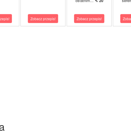
ostatnim...
⇖ 20
sere
zepis!
Zobacz przepis!
Zobacz przepis!
Zoba
a