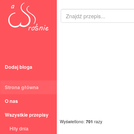
Dodaj bloga
Strona główna
O nas
Wszystkie przepisy
Wyświetlono:
701
razy
Hity dnia