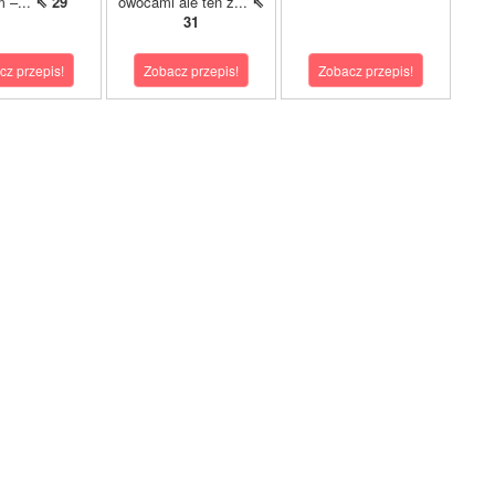
m –...
⇖ 29
owocami ale ten z...
⇖
31
cz przepis!
Zobacz przepis!
Zobacz przepis!