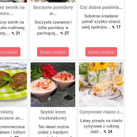
wy sernik na
Soczyste pomidory
Czy dobra patelnia...
imno...
w...
Sobotnie śniadanie
potrafi szybko stracić
zny sernik na
Soczyste czerwone i
swój spokojny...
⇖ 17
turbo malinowy,
żółte pomidory w
sty,...
⇖ 21
pachnącej...
⇖ 27
cz przepis!
Zobacz przepis!
Zobacz przepis!
rokiety
Szybki krem
Cytrynowe ciasto z...
aczane ze...
truskawkowy
Łatwy przepis na ciasto
cytrynowe z cukinią
 ziemniaczane
Ten deser można
Jeśli...
⇖ 24
akiem i żółtym
zrobić z każdymi