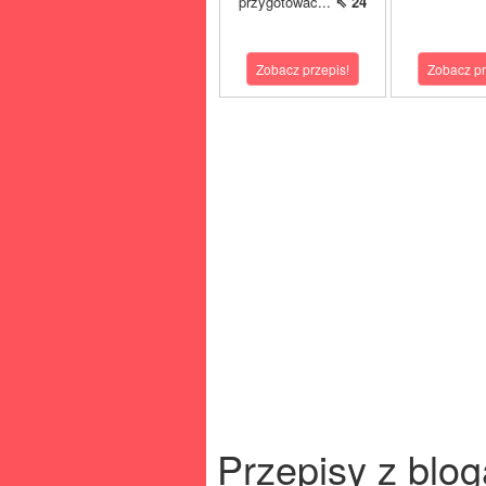
przygotować...
⇖ 24
Zobacz przepis!
Zobacz pr
Przepisy z blog