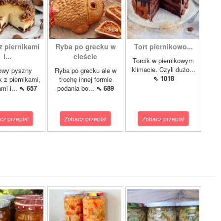
z piernikami
Ryba po grecku w
Tort piernikowo...
i...
cieście
Torcik w piernikowym
klimacie. Czyli dużo...
owy pyszny
Ryba po grecku ale w
⇖ 1018
k z piernikami,
trochę innej formie
mi i...
⇖ 657
podania bo...
⇖ 689
cz przepis!
Zobacz przepis!
Zobacz przepis!