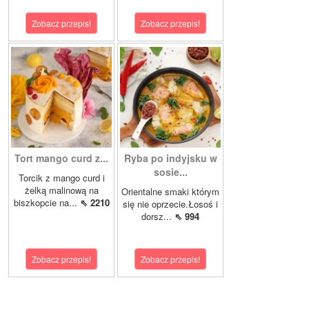
Zobacz przepis!
Zobacz przepis!
Tort mango curd z...
Ryba po indyjsku w
sosie...
Torcik z mango curd i
żelką malinową na
Orientalne smaki którym
biszkopcie na...
⇖ 2210
się nie oprzecie.Łosoś i
dorsz...
⇖ 994
Zobacz przepis!
Zobacz przepis!