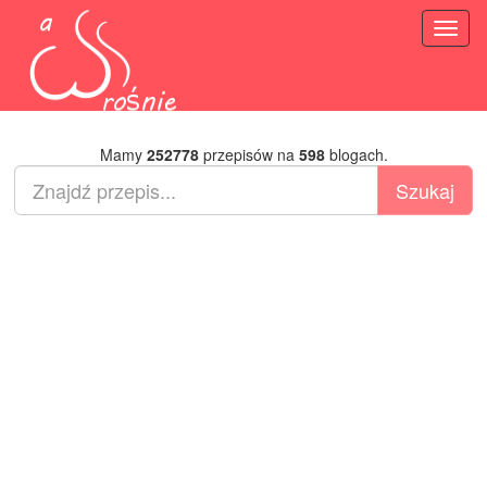
Toggl
naviga
Mamy
252778
przepisów na
598
blogach.