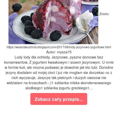
Źródło:
https://wesolakuchnia.blogspot.com/2017/08/lody-jezynowo-jogurtowe.html
Autor: mysza75
Lody lody dla ochlody. Jezynowe, pyszne domowe bez
konserwantow. Z jogurtem kwaskowym i sosem jezynowym. U mnie
w formie kuli, ale mozna podawac je dowolnie jak kto lubi. Dorodne
jezyny dostalam od mojej cioci i juz nie moglam sie doczekac co z
nich wyczaruje. Jeszcze tak pieknych i duzych owocow nie
widzialam na krzaczkach.:-)1 szklanka mleka skondensowanego
slodkiego1 szklanka jogurtu greckiego1...
Zobacz cały przepis...