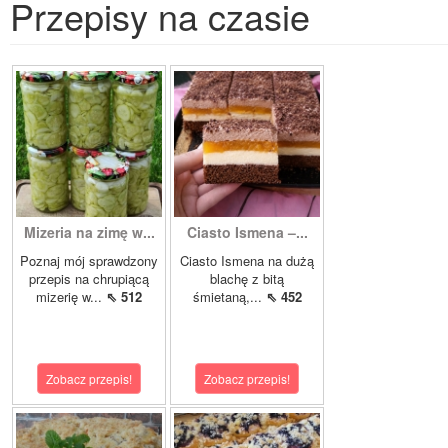
Przepisy na czasie
Mizeria na zimę w...
Ciasto Ismena –...
Poznaj mój sprawdzony
Ciasto Ismena na dużą
przepis na chrupiącą
blachę z bitą
mizerię w...
⇖ 512
śmietaną,...
⇖ 452
Zobacz przepis!
Zobacz przepis!