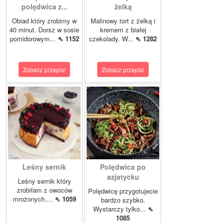
polędwica z...
żelką
Obiad który zrobimy w
Malinowy tort z żelką i
40 minut. Dorsz w sosie
kremem z białej
pomidorowym...
⇖ 1152
czekolady. W...
⇖ 1282
Zobacz przepis!
Zobacz przepis!
Leśny sernik
Polędwica po
azjatycku
Leśny sernik który
zrobiłam z owoców
Polędwicę przygotujecie
mrożonych....
⇖ 1059
bardzo szybko.
Wystarczy tylko...
⇖
1085