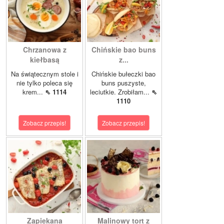
Chrzanowa z
Chińskie bao buns
kiełbasą
z...
Na świątecznym stole i
Chińskie bułeczki bao
nie tylko poleca się
buns puszyste,
krem...
⇖ 1114
leciutkie. Zrobiłam...
⇖
1110
Zobacz przepis!
Zobacz przepis!
Zapiekana
Malinowy tort z