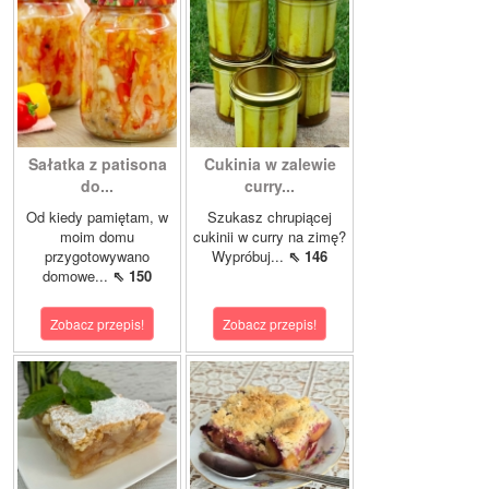
Sałatka z patisona
Cukinia w zalewie
do...
curry...
Od kiedy pamiętam, w
Szukasz chrupiącej
moim domu
cukinii w curry na zimę?
przygotowywano
Wypróbuj...
⇖ 146
domowe...
⇖ 150
Zobacz przepis!
Zobacz przepis!