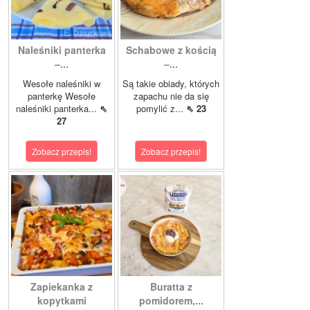
Naleśniki panterka
Schabowe z kością
–...
–...
Wesołe naleśniki w
Są takie obiady, których
panterkę Wesołe
zapachu nie da się
naleśniki panterka...
⇖
pomylić z...
⇖ 23
27
Zobacz przepis!
Zobacz przepis!
Zapiekanka z
Buratta z
kopytkami
pomidorem,...