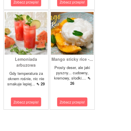
Zobacz przepis!
Zobacz przepis!
Lemoniada
Mango sticky rice -...
arbuzowa
Prosty deser, ale jaki
pyszny... cudowny,
Gdy temperatura za
kremowy, słodki....
⇖
oknem rośnie, nic nie
26
smakuje lepiej...
⇖ 29
Zobacz przepis!
Zobacz przepis!