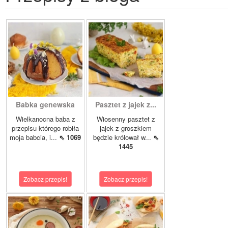
Babka genewska
Pasztet z jajek z...
Wielkanocna baba z
Wiosenny pasztet z
przepisu którego robiła
jajek z groszkiem
moja babcia, i...
⇖ 1069
będzie królował w...
⇖
1445
Zobacz przepis!
Zobacz przepis!