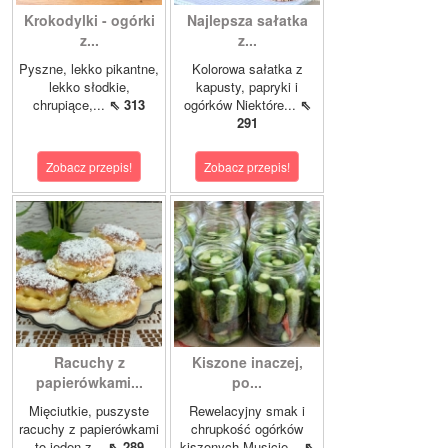
Krokodylki - ogórki
Najlepsza sałatka
z...
z...
Pyszne, lekko pikantne,
Kolorowa sałatka z
lekko słodkie,
kapusty, papryki i
chrupiące,...
⇖ 313
ogórków Niektóre...
⇖
291
Zobacz przepis!
Zobacz przepis!
Racuchy z
Kiszone inaczej,
papierówkami...
po...
Mięciutkie, puszyste
Rewelacyjny smak i
racuchy z papierówkami
chrupkość ogórków
to jeden z...
⇖ 289
kiszonych.Musicie...
⇖