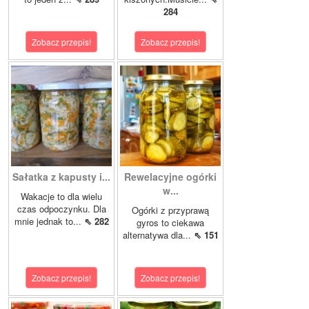
284
Zobacz przepis!
Zobacz przepis!
Sałatka z kapusty i...
Rewelacyjne ogórki
w...
Wakacje to dla wielu
czas odpoczynku. Dla
Ogórki z przyprawą
mnie jednak to...
⇖ 282
gyros to ciekawa
alternatywa dla...
⇖ 151
Zobacz przepis!
Zobacz przepis!