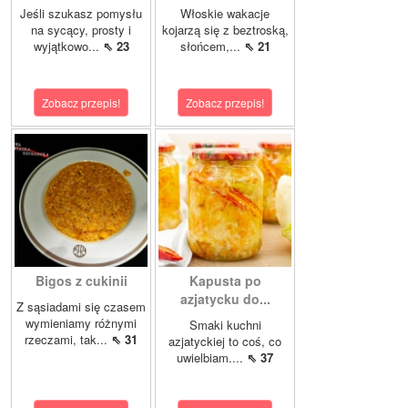
Jeśli szukasz pomysłu
Włoskie wakacje
na sycący, prosty i
kojarzą się z beztroską,
wyjątkowo...
⇖ 23
słońcem,...
⇖ 21
Zobacz przepis!
Zobacz przepis!
Bigos z cukinii
Kapusta po
azjatycku do...
Z sąsiadami się czasem
wymieniamy różnymi
Smaki kuchni
rzeczami, tak...
⇖ 31
azjatyckiej to coś, co
uwielbiam....
⇖ 37