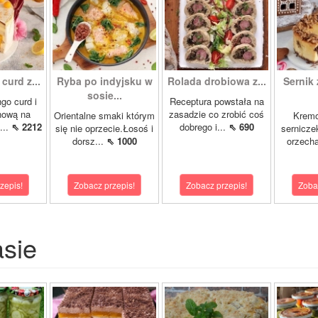
curd z...
Ryba po indyjsku w
Rolada drobiowa z...
Sernik 
sosie...
go curd i
Receptura powstała na
nową na
zasadzie co zrobić coś
Orientalne smaki którym
Krem
...
⇖ 2212
dobrego i...
⇖ 690
się nie oprzecie.Łosoś i
sernicze
dorsz...
⇖ 1000
orzecha
zepis!
Zobacz przepis!
Zobacz przepis!
Zoba
asie