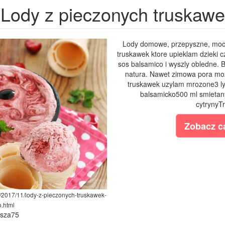
Lody z pieczonych truskaw
Lody domowe, przepyszne, moc
truskawek ktore upieklam dzieki 
sos balsamico i wyszly obledne.
natura. Nawet zimowa pora moz
truskawek uzylam mrozone3 lyz
balsamicko500 ml smietan
cytrynyTr
Zobacz ca
m/2017/11/lody-z-pieczonych-truskawek-
.html
ysza75