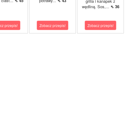
 ciast...
⇖ 45
potrawy...
⇖ 43
grilla i kanapek z
wędliną. Sos,...
⇖ 36
cz przepis!
Zobacz przepis!
Zobacz przepis!