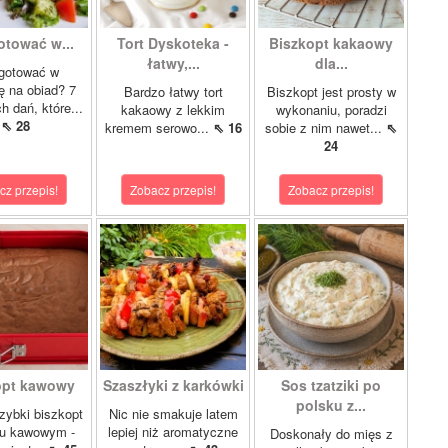
otować w...
Tort Dyskoteka -
Biszkopt kakaowy
łatwy,...
dla...
gotować w
lę na obiad? 7
Bardzo łatwy tort
Biszkopt jest prosty w
 dań, które...
kakaowy z lekkim
wykonaniu, poradzi
⇖ 28
kremem serowo...
⇖ 16
sobie z nim nawet...
⇖
24
cz przepis!
Zobacz przepis!
Zobacz przepis!
opt kawowy
Szaszłyki z karkówki
Sos tzatziki po
polsku z...
szybki biszkopt
Nic nie smakuje latem
u kawowym -
lepiej niż aromatyczne
Doskonały do mięs z