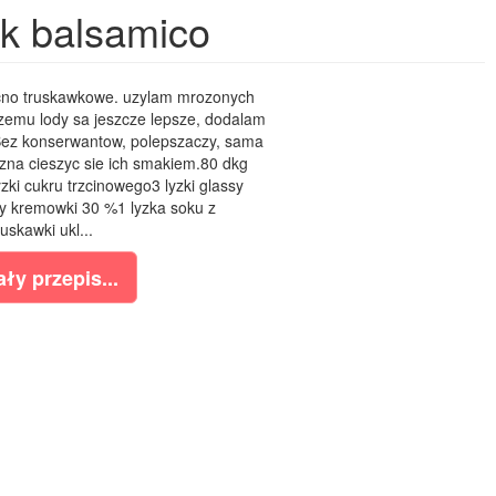
ek balsamico
no truskawkowe. uzylam mrozonych
czemu lody sa jeszcze lepsze, dodalam
 Bez konserwantow, polepszaczy, sama
na cieszyc sie ich smakiem.80 dkg
ki cukru trzcinowego3 lyzki glassy
y kremowki 30 %1 lyzka soku z
uskawki ukl...
ły przepis...