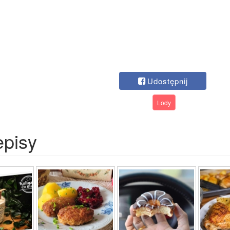
Udostępnij
Lody
episy