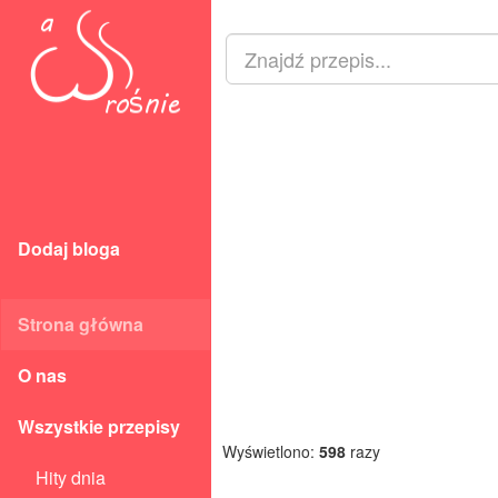
Dodaj bloga
Strona główna
O nas
Wszystkie przepisy
Wyświetlono:
598
razy
Hity dnia