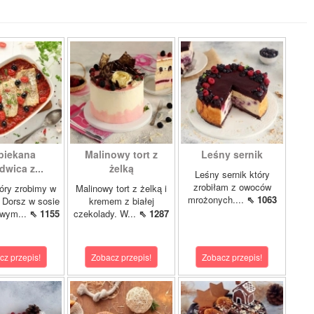
piekana
Malinowy tort z
Leśny sernik
dwica z...
żelką
Leśny sernik który
zrobiłam z owoców
óry zrobimy w
Malinowy tort z żelką i
mrożonych....
⇖ 1063
 Dorsz w sosie
kremem z białej
owym...
⇖ 1155
czekolady. W...
⇖ 1287
cz przepis!
Zobacz przepis!
Zobacz przepis!