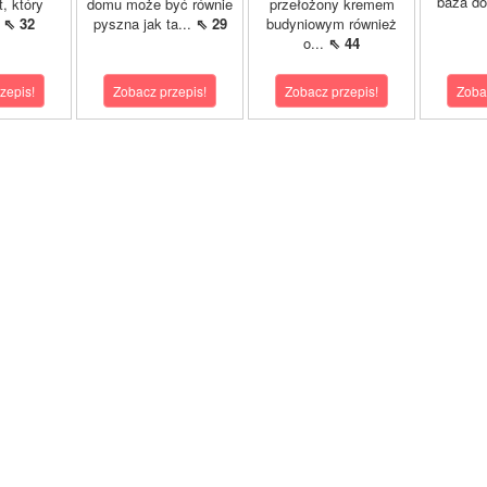
baza do
t, który
domu może być równie
przełożony kremem
.
⇖ 32
pyszna jak ta...
⇖ 29
budyniowym również
o...
⇖ 44
zepis!
Zobacz przepis!
Zobacz przepis!
Zoba