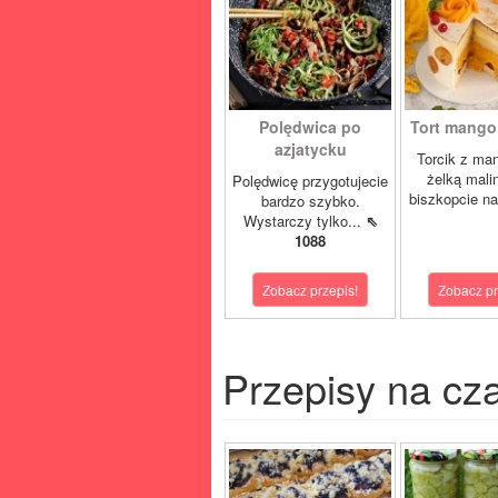
Polędwica po
Tort mango 
azjatycku
Torcik z man
żelką mali
Polędwicę przygotujecie
biszkopcie na
bardzo szybko.
Wystarczy tylko...
⇖
1088
Zobacz przepis!
Zobacz pr
Przepisy na cz