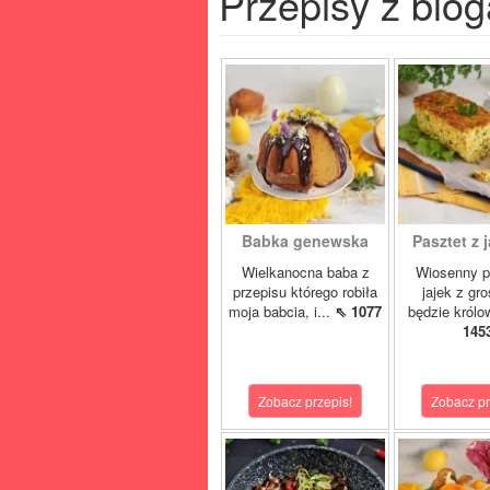
Przepisy z blog
Babka genewska
Pasztet z j
Wielkanocna baba z
Wiosenny p
przepisu którego robiła
jajek z gr
moja babcia, i...
⇖ 1077
będzie królo
145
Zobacz przepis!
Zobacz pr