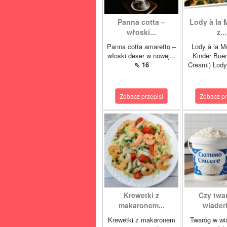
Panna cotta –
Lody à la 
włoski...
z...
Panna cotta amaretto –
Lody à la M
włoski deser w nowej...
Kinder Buen
⇖ 16
Creami) Lody
Zobacz przepis!
Zobacz pr
Krewetki z
Czy twa
makaronem...
wiaderk
Krewetki z makaronem
Twaróg w wi