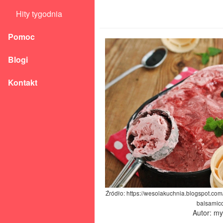
Hity tygodnia
Pomoc
Blogi
Kontakt
Źródło: https://wesolakuchnia.blogspot.co
balsamico
Autor: m