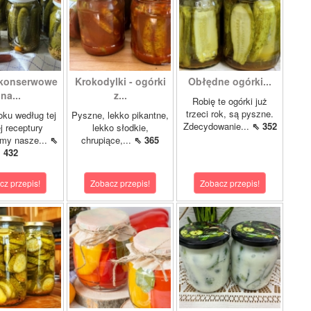
 konserwowe
Krokodylki - ogórki
Obłędne ogórki...
na...
z...
Robię te ogórki już
trzeci rok, są pyszne.
oku według tej
Pyszne, lekko pikantne,
Zdecydowanie...
⇖ 352
 receptury
lekko słodkie,
my nasze...
⇖
chrupiące,...
⇖ 365
432
cz przepis!
Zobacz przepis!
Zobacz przepis!