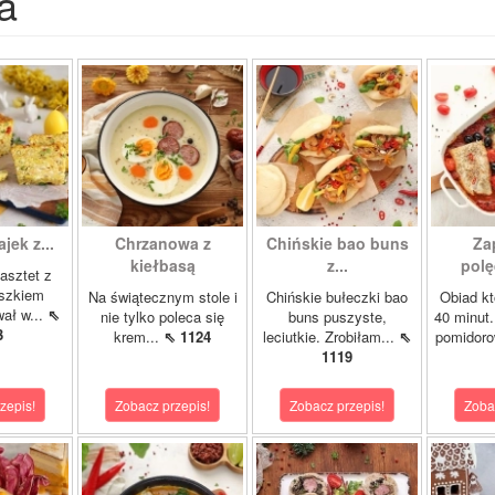
a
ajek z...
Chrzanowa z
Chińskie bao buns
Za
kiełbasą
z...
polę
asztet z
oszkiem
Na świątecznym stole i
Chińskie bułeczki bao
Obiad kt
wał w...
⇖
nie tylko poleca się
buns puszyste,
40 minut.
3
krem...
⇖ 1124
leciutkie. Zrobiłam...
⇖
pomidor
1119
zepis!
Zobacz przepis!
Zobacz przepis!
Zoba