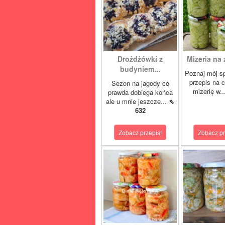
Drożdżówki z
Mizeria na 
budyniem...
Poznaj mój s
przepis na 
Sezon na jagody co
mizerię w.
prawda dobiega końca
ale u mnie jeszcze...
⇖
632
Zobacz przepis!
Zobacz pr