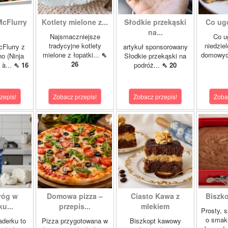
McFlurry
Kotlety mielone z...
Słodkie przekąski
Co ug
na...
Najsmaczniejsze
Co u
tradycyjne kotlety
niedzie
cFlurry z
artykuł sponsorowany
mielone z łopatki...
⇖
domowych
o (Ninja
Słodkie przekąski na
26
 à...
⇖ 16
podróż...
⇖ 20
zepis!
Zobacz przepis!
Zobacz przepis!
Zoba
róg w
Domowa pizza –
Ciasto Kawa z
Biszk
u...
przepis...
mlekiem
Prosty, 
o smak
aderku to
Pizza przygotowana w
Biszkopt kawowy