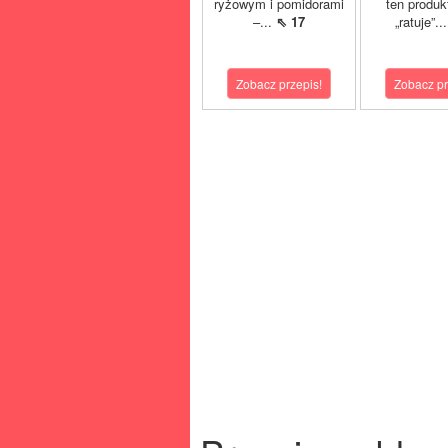
ryżowym i pomidorami
ten produk
–...
⇖ 17
„ratuje”..
Zobacz przepis!
Zobacz pr