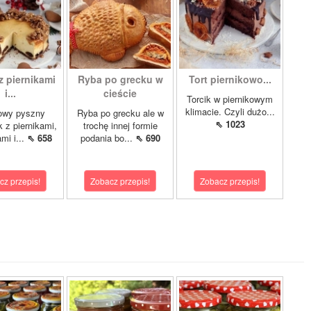
z piernikami
Ryba po grecku w
Tort piernikowo...
i...
cieście
Torcik w piernikowym
klimacie. Czyli dużo...
owy pyszny
Ryba po grecku ale w
⇖ 1023
k z piernikami,
trochę innej formie
mi i...
⇖ 658
podania bo...
⇖ 690
cz przepis!
Zobacz przepis!
Zobacz przepis!