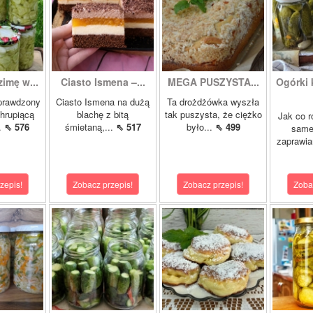
zimę w...
Ciasto Ismena –...
MEGA PUSZYSTA...
Ogórki
prawdzony
Ciasto Ismena na dużą
Ta drożdżówka wyszła
chrupiącą
blachę z bitą
tak puszysta, że ciężko
Jak co r
..
⇖ 576
śmietaną,...
⇖ 517
było...
⇖ 499
samej
zaprawia
zepis!
Zobacz przepis!
Zobacz przepis!
Zoba