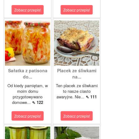
Zobacz przepis!
Zobacz przepis!
Sałatka z patisona
Placek ze śliwkami
do...
na...
Od kiedy pamiętam, w
Ten placek ze śliwkami
moim domu
to nasze ciasto
przygotowywano
awaryjne. Nie...
⇖ 111
domowe...
⇖ 122
Zobacz przepis!
Zobacz przepis!