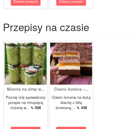
Zobacz przepis!
Zobacz przepis!
Przepisy na czasie
Mizeria na zimę w...
Ciasto Ismena –...
Poznaj mój sprawdzony
Ciasto Ismena na dużą
przepis na chrupiącą
blachę z bitą
mizerię w...
⇖ 508
śmietaną,...
⇖ 448