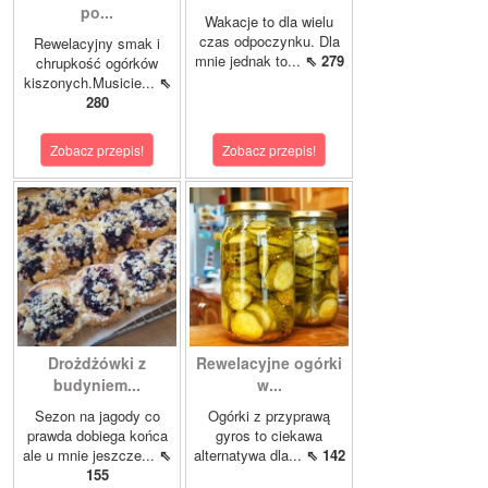
po...
Wakacje to dla wielu
czas odpoczynku. Dla
Rewelacyjny smak i
mnie jednak to...
⇖ 279
chrupkość ogórków
kiszonych.Musicie...
⇖
280
Zobacz przepis!
Zobacz przepis!
Drożdżówki z
Rewelacyjne ogórki
budyniem...
w...
Sezon na jagody co
Ogórki z przyprawą
prawda dobiega końca
gyros to ciekawa
ale u mnie jeszcze...
⇖
alternatywa dla...
⇖ 142
155