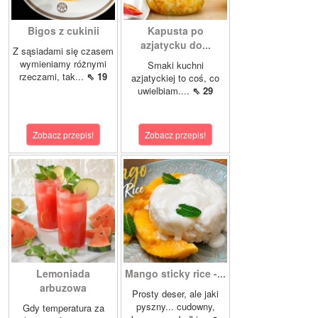
Bigos z cukinii
Kapusta po
azjatycku do...
Z sąsiadami się czasem
wymieniamy różnymi
Smaki kuchni
rzeczami, tak...
⇖ 19
azjatyckiej to coś, co
uwielbiam....
⇖ 29
Zobacz przepis!
Zobacz przepis!
Lemoniada
Mango sticky rice -...
arbuzowa
Prosty deser, ale jaki
pyszny... cudowny,
Gdy temperatura za