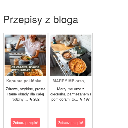
Przepisy z bloga
Kapusta pekińska...
MARRY ME orzo,...
Zdrowe, szybkie, proste
Marry me orzo z
i tanie obiady dla całej
cieciorką, parmezanem i
rodziny,...
⇖ 282
pomidorami to...
⇖ 197
Zobacz przepis!
Zobacz przepis!