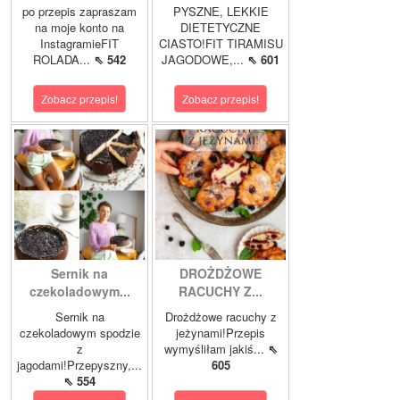
po przepis zapraszam
PYSZNE, LEKKIE
na moje konto na
DIETETYCZNE
InstagramieFIT
CIASTO!FIT TIRAMISU
ROLADA...
⇖ 542
JAGODOWE,...
⇖ 601
Zobacz przepis!
Zobacz przepis!
Sernik na
DROŻDŻOWE
czekoladowym...
RACUCHY Z...
Sernik na
Drożdżowe racuchy z
czekoladowym spodzie
jeżynami!Przepis
z
wymyśliłam jakiś...
⇖
jagodami!Przepyszny,...
605
⇖ 554