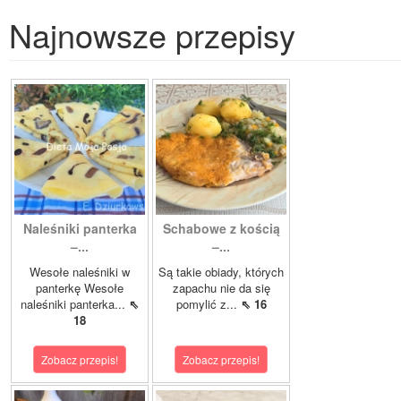
Najnowsze przepisy
Naleśniki panterka
Schabowe z kością
–...
–...
Wesołe naleśniki w
Są takie obiady, których
panterkę Wesołe
zapachu nie da się
naleśniki panterka...
⇖
pomylić z...
⇖ 16
18
Zobacz przepis!
Zobacz przepis!