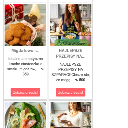
Migdałowo -...
NAJLEPSZE
PRZEPISY NA...
Idealne aromatyczne
kruche ciasteczka o
NAJLEPSZE
smaku migdałów,...
⇖
PRZEPISY NA
359
SZPARAGI!Cieszę się,
że mogę...
⇖ 500
Zobacz przepis!
Zobacz przepis!