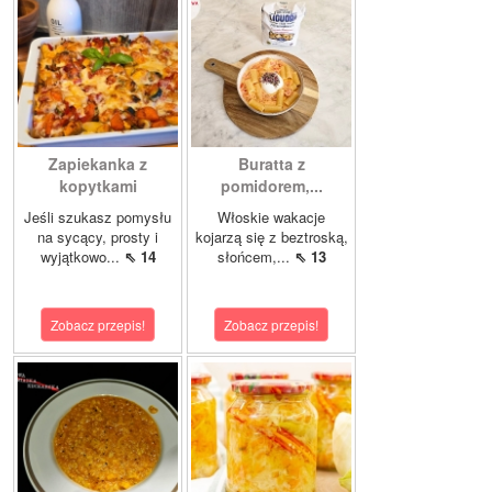
Zapiekanka z
Buratta z
kopytkami
pomidorem,...
Jeśli szukasz pomysłu
Włoskie wakacje
na sycący, prosty i
kojarzą się z beztroską,
wyjątkowo...
⇖ 14
słońcem,...
⇖ 13
Zobacz przepis!
Zobacz przepis!