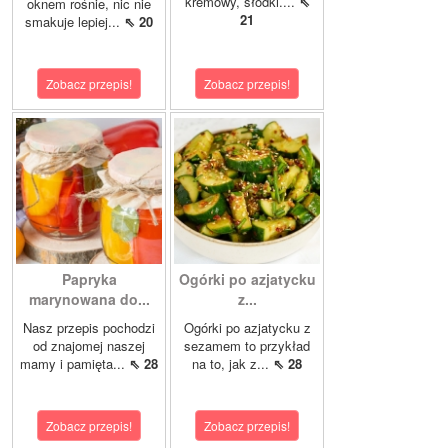
kremowy, słodki....
⇖
oknem rośnie, nic nie
21
smakuje lepiej...
⇖ 20
Zobacz przepis!
Zobacz przepis!
Papryka
Ogórki po azjatycku
marynowana do...
z...
Nasz przepis pochodzi
Ogórki po azjatycku z
od znajomej naszej
sezamem to przykład
mamy i pamięta...
⇖ 28
na to, jak z...
⇖ 28
Zobacz przepis!
Zobacz przepis!