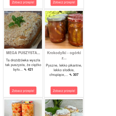
Zobacz przepis!
Zobacz przepis!
MEGA PUSZYSTA...
Krokodylki - ogórki
z...
Ta drożdżówka wyszła
tak puszysta, że ciężko
Pyszne, lekko pikantne,
było...
⇖ 421
lekko słodkie,
chrupiące,...
⇖ 307
Zobacz przepis!
Zobacz przepis!