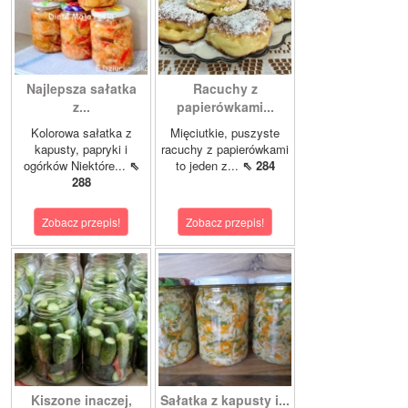
Najlepsza sałatka
Racuchy z
z...
papierówkami...
Kolorowa sałatka z
Mięciutkie, puszyste
kapusty, papryki i
racuchy z papierówkami
ogórków Niektóre...
⇖
to jeden z...
⇖ 284
288
Zobacz przepis!
Zobacz przepis!
Kiszone inaczej,
Sałatka z kapusty i...