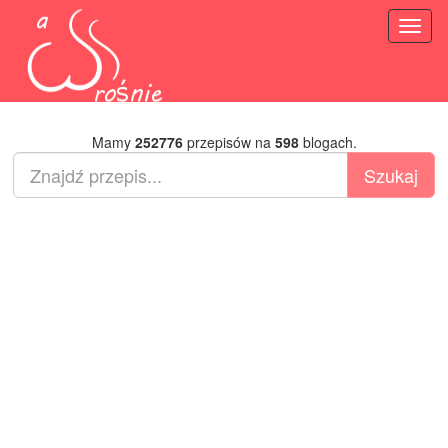
Toggl
naviga
Mamy
252776
przepisów na
598
blogach.