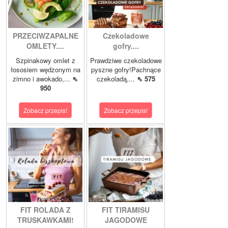
PRZECIWZAPALNE
Czekoladowe
OMLETY....
gofry....
Szpinakowy omlet z
Prawdziwe czekoladowe
łososiem wędzonym na
pyszne gofry!Pachnące
zimno i awokado,...
⇖
czekoladą,...
⇖ 575
950
Zobacz przepis!
Zobacz przepis!
FIT ROLADA Z
FIT TIRAMISU
TRUSKAWKAMI!
JAGODOWE