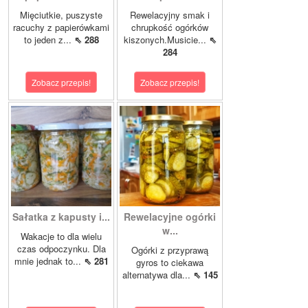
Mięciutkie, puszyste
Rewelacyjny smak i
racuchy z papierówkami
chrupkość ogórków
to jeden z...
⇖ 288
kiszonych.Musicie...
⇖
284
Zobacz przepis!
Zobacz przepis!
Sałatka z kapusty i...
Rewelacyjne ogórki
w...
Wakacje to dla wielu
czas odpoczynku. Dla
Ogórki z przyprawą
mnie jednak to...
⇖ 281
gyros to ciekawa
alternatywa dla...
⇖ 145