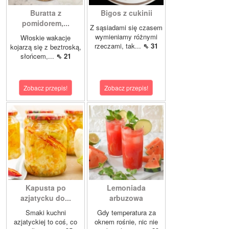
Buratta z
Bigos z cukinii
pomidorem,...
Z sąsiadami się czasem
wymieniamy różnymi
Włoskie wakacje
rzeczami, tak...
⇖ 31
kojarzą się z beztroską,
słońcem,...
⇖ 21
Zobacz przepis!
Zobacz przepis!
Kapusta po
Lemoniada
azjatycku do...
arbuzowa
Smaki kuchni
Gdy temperatura za
azjatyckiej to coś, co
oknem rośnie, nic nie