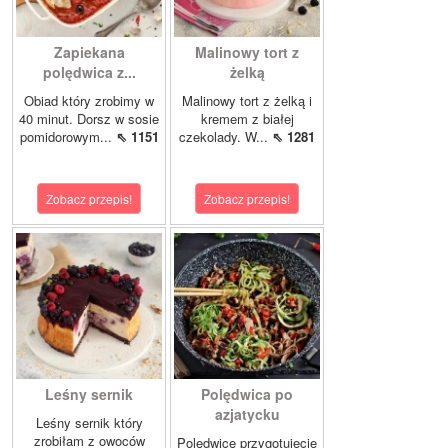
Zapiekana
Malinowy tort z
polędwica z...
żelką
Obiad który zrobimy w
Malinowy tort z żelką i
40 minut. Dorsz w sosie
kremem z białej
pomidorowym...
⇖ 1151
czekolady. W...
⇖ 1281
Zobacz przepis!
Zobacz przepis!
Leśny sernik
Polędwica po
azjatycku
Leśny sernik który
zrobiłam z owoców
Polędwicę przygotujecie