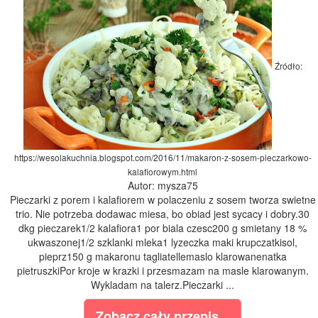
Źródło:
https://wesolakuchnia.blogspot.com/2016/11/makaron-z-sosem-pieczarkowo-
kalafiorowym.html
Autor: mysza75
Pieczarki z porem i kalafiorem w polaczeniu z sosem tworza swietne
trio. Nie potrzeba dodawac miesa, bo obiad jest sycacy i dobry.30
dkg pieczarek1/2 kalafiora1 por biala czesc200 g smietany 18 %
ukwaszonej1/2 szklanki mleka1 lyzeczka maki krupczatkisol,
pieprz150 g makaronu tagliatellemaslo klarowanenatka
pietruszkiPor kroje w krazki i przesmazam na masle klarowanym.
Wykladam na talerz.Pieczarki ...
Zobacz cały przepis...