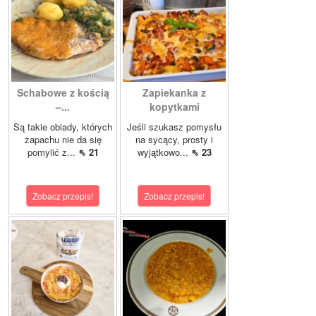
Schabowe z kością
Zapiekanka z
–...
kopytkami
Są takie obiady, których
Jeśli szukasz pomysłu
zapachu nie da się
na sycący, prosty i
pomylić z...
⇖ 21
wyjątkowo...
⇖ 23
Zobacz przepis!
Zobacz przepis!