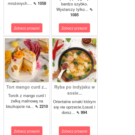
mrożonych....
⇖ 1058
bardzo szybko.
Wystarczy tylko...
⇖
1085
Zobacz przepis!
Zobacz przepis!
Tort mango curd z...
Ryba po indyjsku w
sosie...
Torcik z mango curd i
żelką malinową na
Orientalne smaki którym
biszkopcie na...
⇖ 2210
się nie oprzecie.Łosoś i
dorsz...
⇖ 994
Zobacz przepis!
Zobacz przepis!