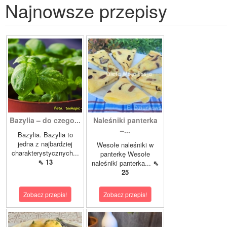
Najnowsze przepisy
Bazylia – do czego...
Naleśniki panterka
–...
Bazylia. Bazylia to
jedna z najbardziej
Wesołe naleśniki w
charakterystycznych...
panterkę Wesołe
⇖ 13
naleśniki panterka...
⇖
25
Zobacz przepis!
Zobacz przepis!