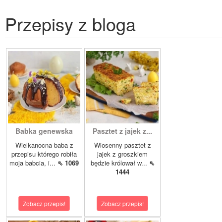
Przepisy z bloga
Babka genewska
Pasztet z jajek z...
Wielkanocna baba z
Wiosenny pasztet z
przepisu którego robiła
jajek z groszkiem
moja babcia, i...
⇖ 1069
będzie królował w...
⇖
1444
Zobacz przepis!
Zobacz przepis!