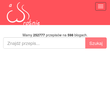
Toggl
naviga
Mamy
252777
przepisów na
598
blogach.