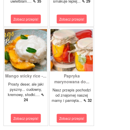
uwielbiam....
⇖ 35
smakuje lepiej...
⇖ 29
Zobacz przepis!
Zobacz przepis!
Mango sticky rice -...
Papryka
marynowana do...
Prosty deser, ale jaki
pyszny... cudowny,
Nasz przepis pochodzi
kremowy, słodki....
⇖
od znajomej naszej
24
mamy i pamięta...
⇖ 32
Zobacz przepis!
Zobacz przepis!