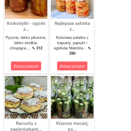
Krokodylki - ogórki
Najlepsza sałatka
z...
z...
Pyszne, lekko pikantne,
Kolorowa sałatka z
lekko słodkie,
kapusty, papryki i
chrupiące,...
⇖ 312
ogórków Niektóre...
⇖
290
Zobacz przepis!
Zobacz przepis!
Racuchy z
Kiszone inaczej,
papierówkami...
po...