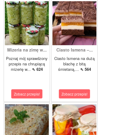
Mizeria na zimę w...
Ciasto Ismena –...
Poznaj mój sprawdzony
Ciasto Ismena na dużą
przepis na chrupiącą
blachę z bitą
mizerię w...
⇖ 624
śmietaną,...
⇖ 564
Zobacz przepis!
Zobacz przepis!