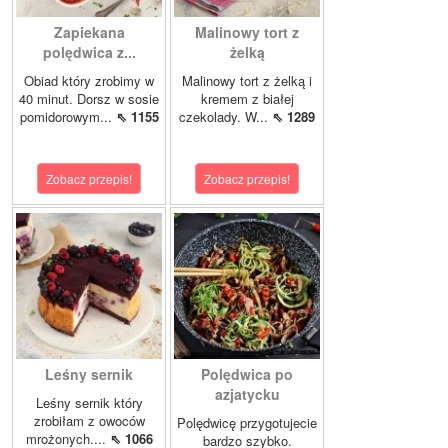
Zapiekana
Malinowy tort z
polędwica z...
żelką
Obiad który zrobimy w
Malinowy tort z żelką i
40 minut. Dorsz w sosie
kremem z białej
pomidorowym...
⇖ 1155
czekolady. W...
⇖ 1289
Zobacz przepis!
Zobacz przepis!
Leśny sernik
Polędwica po
azjatycku
Leśny sernik który
zrobiłam z owoców
Polędwicę przygotujecie
mrożonych....
⇖ 1066
bardzo szybko.