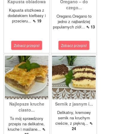
Kapusta obiadowa
Oregano – do
czego...
Kapusta stożkowa z
dodatekiem kiełbasy i
Oregano.Oregano to
przecieru...
⇖ 19
jedno z najbardziej
popularnych ziół...
⇖ 13
Zobacz przepis!
Zobacz przepis!
Najlepsze kruche
Sernik z jasnym i...
ciasto...
Delikatny, kremowy
sernik na kruchym
To mój sprawdzony
cieście, z piękną...
⇖
przepis na delikatne,
24
kruche i maślane...
⇖