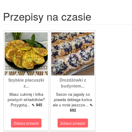
Przepisy na czasie
Szybkie placuszki
Drożdżówki z
z...
budyniem...
Masz cukinię i kilka
Sezon na jagody co
prostych składników?
prawda dobiega końca
Przygotuj...
⇖ 945
ale u mnie jeszcze...
⇖
692
Zobacz przepis!
Zobacz przepis!