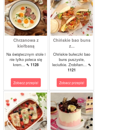
Chrzanowa z
Chińskie bao buns
kiełbasą
z...
Na świątecznym stole i
Chińskie bułeczki bao
nie tylko poleca się
buns puszyste,
krem...
⇖ 1128
leciutkie. Zrobiłam...
⇖
1121
Zobacz przepis!
Zobacz przepis!