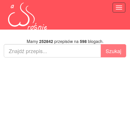
Toggl
naviga
Mamy
252842
przepisów na
598
blogach.