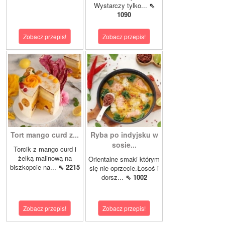
Wystarczy tylko...
⇖
1090
Zobacz przepis!
Zobacz przepis!
Tort mango curd z...
Ryba po indyjsku w
sosie...
Torcik z mango curd i
żelką malinową na
Orientalne smaki którym
biszkopcie na...
⇖ 2215
się nie oprzecie.Łosoś i
dorsz...
⇖ 1002
Zobacz przepis!
Zobacz przepis!