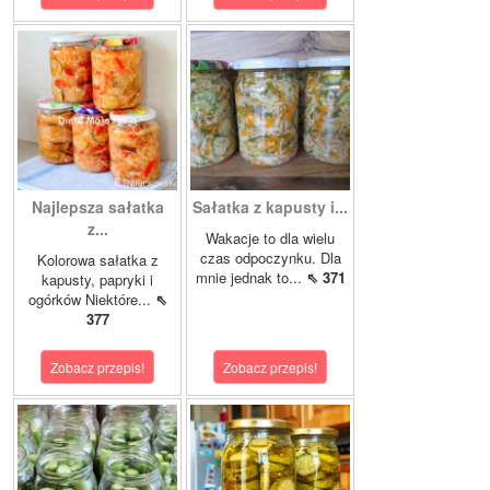
Najlepsza sałatka
Sałatka z kapusty i...
z...
Wakacje to dla wielu
czas odpoczynku. Dla
Kolorowa sałatka z
mnie jednak to...
⇖ 371
kapusty, papryki i
ogórków Niektóre...
⇖
377
Zobacz przepis!
Zobacz przepis!