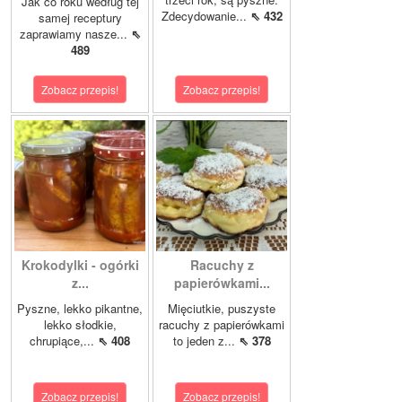
Jak co roku według tej
Zdecydowanie...
⇖ 432
samej receptury
zaprawiamy nasze...
⇖
489
Zobacz przepis!
Zobacz przepis!
Krokodylki - ogórki
Racuchy z
z...
papierówkami...
Pyszne, lekko pikantne,
Mięciutkie, puszyste
lekko słodkie,
racuchy z papierówkami
chrupiące,...
⇖ 408
to jeden z...
⇖ 378
Zobacz przepis!
Zobacz przepis!