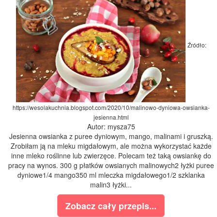
Źródło:
https://wesolakuchnia.blogspot.com/2020/10/malinowo-dyniowa-owsianka-
jesienna.html
Autor: mysza75
Jesienna owsianka z puree dyniowym, mango, malinami i gruszką.
Zrobiłam ją na mleku migdałowym, ale można wykorzystać każde
inne mleko roślinne lub zwierzęce. Polecam też taką owsiankę do
pracy na wynos. 300 g płatków owsianych malinowych2 łyżki puree
dyniowe1/4 mango350 ml mleczka migdałowego1/2 szklanka
malin3 łyżki...
Zobacz cały przepis...