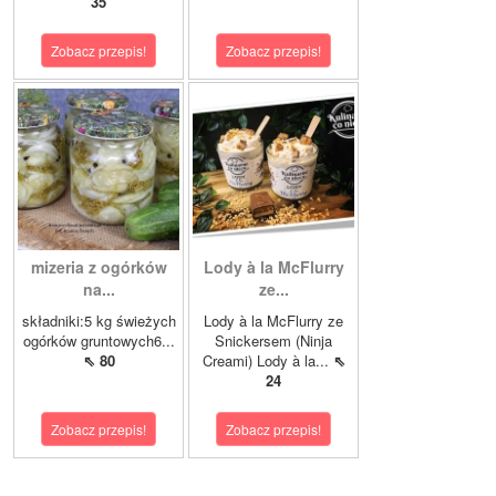
35
Zobacz przepis!
Zobacz przepis!
mizeria z ogórków
Lody à la McFlurry
na...
ze...
składniki:5 kg świeżych
Lody à la McFlurry ze
ogórków gruntowych6...
Snickersem (Ninja
⇖ 80
Creami) Lody à la...
⇖
24
Zobacz przepis!
Zobacz przepis!