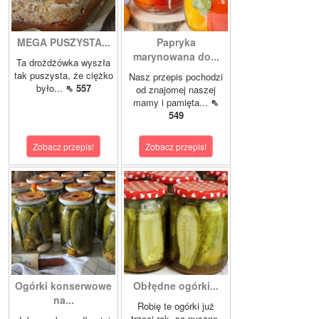
MEGA PUSZYSTA...
Papryka
marynowana do...
Ta drożdżówka wyszła
tak puszysta, że ciężko
Nasz przepis pochodzi
było...
⇖ 557
od znajomej naszej
mamy i pamięta...
⇖
549
Zobacz przepis!
Zobacz przepis!
Ogórki konserwowe
Obłędne ogórki...
na...
Robię te ogórki już
trzeci rok, są pyszne.