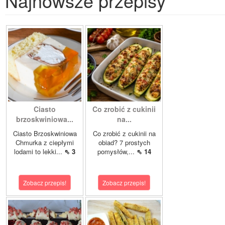
Najnowsze przepisy
Ciasto
Co zrobić z cukinii
brzoskwiniowa...
na...
Ciasto Brzoskwiniowa
Co zrobić z cukinii na
Chmurka z ciepłymi
obiad? 7 prostych
lodami to lekki...
⇖ 3
pomysłów,...
⇖ 14
Zobacz przepis!
Zobacz przepis!