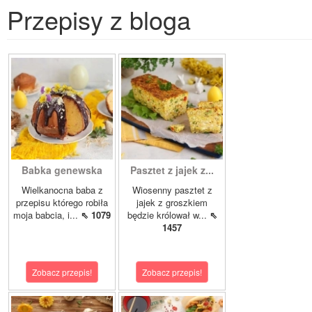
Przepisy z bloga
Babka genewska
Pasztet z jajek z...
Wielkanocna baba z
Wiosenny pasztet z
przepisu którego robiła
jajek z groszkiem
moja babcia, i...
⇖ 1079
będzie królował w...
⇖
1457
Zobacz przepis!
Zobacz przepis!