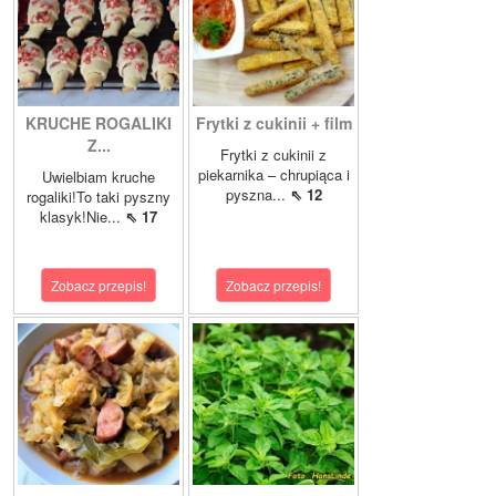
KRUCHE ROGALIKI
Frytki z cukinii + film
Z...
Frytki z cukinii z
piekarnika – chrupiąca i
Uwielbiam kruche
pyszna...
⇖ 12
rogaliki!To taki pyszny
klasyk!Nie...
⇖ 17
Zobacz przepis!
Zobacz przepis!